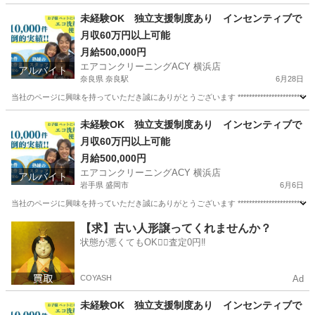
未経験OK 独立支援制度あり インセンティブで
月収60万円以上可能
月給500,000円
エアコンクリーニングACY 横浜店
アルバイト
奈良県 奈良駅
6月28日
当社のページに興味を持っていただき誠にありがとうございます ********************************
奈良
奈良市
奈良駅
清掃
スタッフ
未経験OK 独立支援制度あり インセンティブで
月収60万円以上可能
月給500,000円
エアコンクリーニングACY 横浜店
アルバイト
岩手県 盛岡市
6月6日
当社のページに興味を持っていただき誠にありがとうございます ********************************
岩手
盛岡市
清掃
スタッフ
【求】古い人形譲ってくれませんか？
状態が悪くてもOK🙆‍♀️査定0円‼️
COYASH
Ad
未経験OK 独立支援制度あり インセンティブで