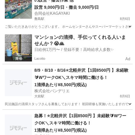
の設営・撤去作業 他
設営 9,000円/日・撤去 9,000円/日
合同会社KAGAYAKI
敷島駅
8月6日
ご覧いただきありがとうございます。 ホームセンターさんやスーパーマーケットさんで
群馬
渋川市
敷島駅
その他
スーパーマーケット
マンションの清掃、手伝ってくれる人いま
せんか？😭🙏
日給例1万円〜 / 登録不要！高時給求人多数✨
Lacotto
Ad
8/9・8/10・8/16⭐️北軽井沢【1回8500円 】未経験
🔰WワークOK＼スキマ時間に働ける！
1清掃あたり¥8,500円(税込)
株式会社バンデリエ
大前駅
8月6日
民泊施設の清掃スタッフさんを募集しております！ 初回研修も実施いたしますので、未経
群馬
吾妻郡
大前駅
清掃
スタッフ
急募！⭐️北軽井沢【1回8500円 】未経験🔰Wワー
クOK＼スキマ時間に働ける！
1清掃あたり¥8,500円(税込)