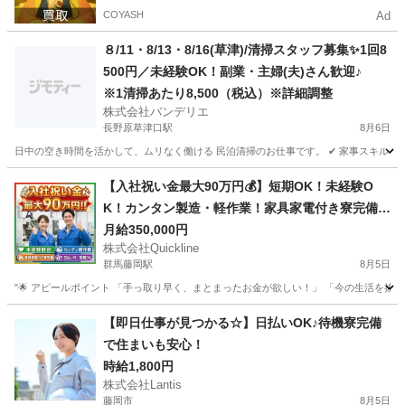
COYASH
Ad
８/11・8/13・8/16(草津)/清掃スタッフ募集✨1回8
500円／未経験OK！副業・主婦(夫)さん歓迎♪
※1清掃あたり8,500（税込）※詳細調整
株式会社バンデリエ
長野原草津口駅
8月6日
日中の空き時間を活かして、ムリなく働ける 民泊清掃のお仕事です。 ✔ 家事スキルを活か
群馬
吾妻郡
長野原草津口駅
清掃
スタッフ
【入社祝い金最大90万円💰】短期OK！未経験O
K！カンタン製造・軽作業！家具家電付き寮完備
🏠
月給350,000円
株式会社Quickline
群馬藤岡駅
8月5日
"🌟 アピールポイント 「手っ取り早く、まとまったお金が欲しい！」 「今の生活を抜け
群馬
前橋市
群馬藤岡駅
工場
時給
【即日仕事が見つかる☆】日払いOK♪待機寮完備
で住まいも安心！
時給1,800円
株式会社Lantis
藤岡市
8月5日