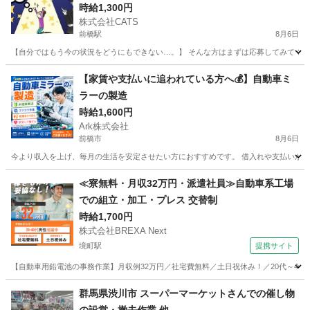
ところが無い。即対応! 状況次第で支援もOK! こ
時給1,300円
株式会社CATS
んな状況でも応募OK!! -前橋
前橋駅
8月6日
【自分ではもう今の状況をどうにもできない…。】 そんな方はまずは応募してみてください
群馬
前橋市
前橋駅
仕分け
給料
【家賃や支払いに追われている方へ💰】自動車ミ
ラーの製造
時給1,600円
Ark株式会社
前橋市
8月6日
今より収入を上げ、毎月の生活を安定させたい方におすすめです。 借入れや支払いがあるこ
群馬
前橋市
工場
自動車
≪寮無料・月収32万円・派遣社員≫自動車系工場
での組立・加工・プレス 交替制
時給1,700円
株式会社BREXA Next
境町駅
提携サイト
【自動車用鉛電池の事務作業】月収例32万円／社宅費無料／土日祝休み！／20代～40
群馬
伊勢崎市
境町駅
その他
群馬県渋川市 スーパーマーケットさんでの催し物