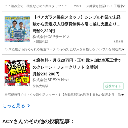
＊＊組み立て・検査などの作業スタッフ＊＊ --- Point1 --- 未経験も就業OK！
群馬
藤岡市
工場
スタッフ
【ペアガラス製造スタッフ】シンプル作業で未経
験から安定収入◎寮費無料＆引っ越し支援あり＋
日払い対応で生活面もしっかりサポート！
時給2,220円
株式会社CAPサービス
上州福島駅
8月5日
◇ 未経験から始められる製造ワーク ◇ 安定した収入を目指せる シンプルな製造のお仕
群馬
甘楽郡
上州福島駅
工場
スタッフ
≪寮無料・月収29万円・正社員≫自動車系工場で
のクレーン・フォークリフト 交替制
月給233,200円
株式会社BREXA Next
前橋大島駅
提携サイト
社宅費無料でオトクな新生活スタート！【自動車部品の製造】日払い制度あり！急な出費
群馬
前橋市
前橋大島駅
その他
もっと見る
ACY
さんのその他の投稿記事：