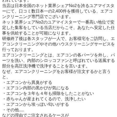
われています。

当店は日本全国のネット業界シェアNo2を誇るユアマイスタ
ーにて、口コミ数日本一の2,400件を獲得している、エアコ
ンクリーニング専門店でございます。

ネット業界シェアNo2のユアマイスターで一番高い地位で安
定した集客をしている当店だからこそ、あなたへ安定した仕
事を供給することが可能になります。

研修終了後は各スタッフが一人で、お客様宅をご訪問し、エ
アコンクリーニングやその他ハウスクリーニングサービスを
行っております。

エアコンクリーニングとは、エアコンの各パーツを外し、パ
ーツを洗い、内部のシロッコファンと呼ばれている送風する
部分を高圧洗浄機で洗浄することを言います。

なぜ、エアコンクリーニングをお客様が注文するかと言う
と、

・エアコンから異臭がする

・エアコン内部の黒かびが気になる

・エアコンを３年も４年も掃除をしたことがない

・赤ちゃんが産まれてくるので、洗浄したい

・エアコンから埃っぽい匂いがする

・その他.....

などの理由でご注文されるケースが
