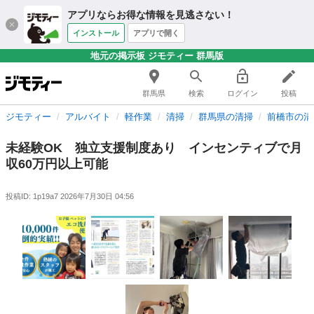
アプリならお得な情報を見逃さない！
インストール
アプリで開く
地元の掲示板 ジモティー 群馬版
群馬県
検索
ログイン
投稿
ジモティー
アルバイト
軽作業
清掃
群馬県の清掃
前橋市の清
未経験OK 独立支援制度あり インセンティブで月
収60万円以上可能
投稿ID: 1p19a7
2026年7月30日 04:56