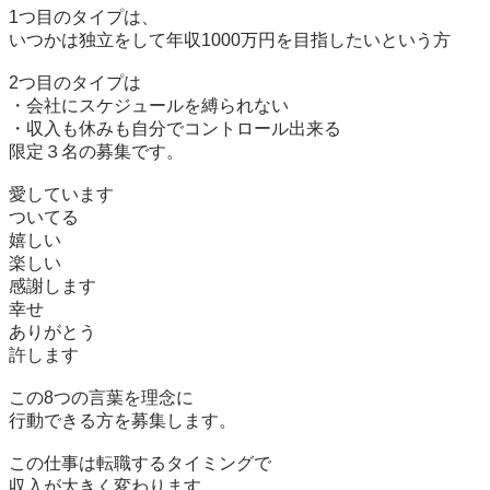
1つ目のタイプは、

いつかは独立をして年収1000万円を目指したいという方

2つ目のタイプは

・会社にスケジュールを縛られない

・収入も休みも自分でコントロール出来る

限定３名の募集です。

愛しています

ついてる

嬉しい

楽しい

感謝します

幸せ

ありがとう

許します

この8つの言葉を理念に

行動できる方を募集します。

この仕事は転職するタイミングで

収入が大きく変わります。
