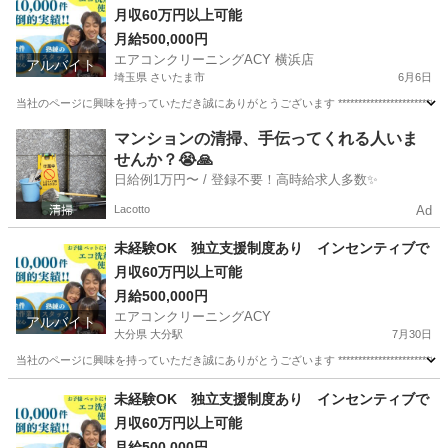
月収60万円以上可能
月給500,000円
エアコンクリーニングACY 横浜店
アルバイト
埼玉県 さいたま市
6月6日
当社のページに興味を持っていただき誠にありがとうございます ********************************
埼玉
さいたま市
清掃
スタッフ
マンションの清掃、手伝ってくれる人いま
せんか？😭🙏
日給例1万円〜 / 登録不要！高時給求人多数✨
Lacotto
Ad
未経験OK 独立支援制度あり インセンティブで
月収60万円以上可能
月給500,000円
エアコンクリーニングACY
アルバイト
大分県 大分駅
7月30日
当社のページに興味を持っていただき誠にありがとうございます ********************************
大分
大分市
大分駅
清掃
スタッフ
未経験OK 独立支援制度あり インセンティブで
月収60万円以上可能
月給500,000円