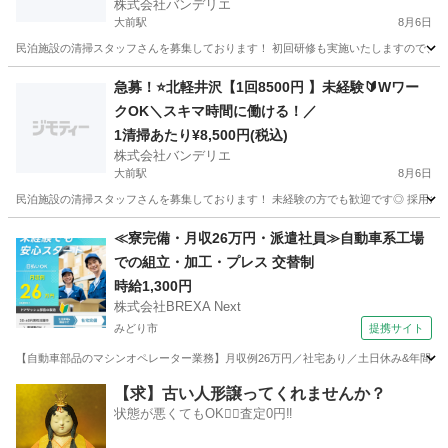
株式会社バンデリエ
大前駅
8月6日
民泊施設の清掃スタッフさんを募集しております！ 初回研修も実施いたしますので、未経
群馬
吾妻郡
大前駅
清掃
スタッフ
急募！⭐️北軽井沢【1回8500円 】未経験🔰Wワー
クOK＼スキマ時間に働ける！／
1清掃あたり¥8,500円(税込)
株式会社バンデリエ
大前駅
8月6日
民泊施設の清掃スタッフさんを募集しております！ 未経験の方でも歓迎です◎ 採用条件 
群馬
吾妻郡
大前駅
清掃
スタッフ
≪寮完備・月収26万円・派遣社員≫自動車系工場
での組立・加工・プレス 交替制
時給1,300円
株式会社BREXA Next
みどり市
提携サイト
【自動車部品のマシンオペレーター業務】月収例26万円／社宅あり／土日休み&年間休日12
群馬
みどり市
その他
【求】古い人形譲ってくれませんか？
状態が悪くてもOK🙆‍♀️査定0円‼️