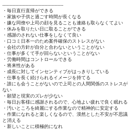
------------------------------------------

・毎日直行直帰ができる

・家族や子供と過ごす時間が長くなる

・嫌な同僚や上司の顔を見ることも連絡も取らなくてよい

・休みを取りたい日に取ることができる

・感謝のされない仕事をしなくて良い

・口コミ日本一のため案件確保のストレスがない

・会社の方針が自分と合わないということがない

・仕事が多くて手が回らないということがない

・労働時間はコントロールできる

・将来性がある

・成長に対してインセンティブがはっきりしている

・仕事を長く続けられるイメージを持てる

・誰にも会うことがないので上司との人間関係のストレスが
ない

・願望と現実のズレが少ない

・毎日お客様に感謝されるので、心地よい疲れで良く眠れる

・汚いところを綺麗にする作業なので精神的に安定する

・作業になれると楽しくなるので、漠然とした不安が不思議
と消える

・新しいことに積極的になれ
