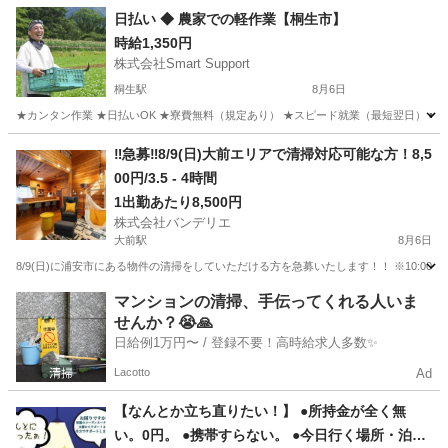
日払い ◆ 農家での軽作業【桐生市】
時給1,350円
株式会社Smart Support
桐生駅
8月6日
★カンタン作業 ★日払いOK ★寮費無料（規定あり） ★スピード就業（最短翌日） ■ 
群馬
桐生市
桐生駅
仕分け
雑草
‼️急募‼️8/9(日)大前エリアで清掃対応可能な方！8,5
00円/3.5 - 4時間
1出勤あたり8,500円
株式会社バンデリエ
大前駅
8月6日
8/9(日)に浦安市にある物件の清掃をしていただける方を急募いたします！！ ※10:00-12:00に開始できる方を優先※ 
群馬
吾妻郡
大前駅
清掃
スタッフ
マンションの清掃、手伝ってくれる人いま
せんか？😭🙏
日給例1万円〜 / 登録不要！高時給求人多数✨
Lacotto
Ad
【なんとか立ち直りたい！】 ●所持金が全く無
い。0円。 ●携帯すらない。 ●今日行く場所・泊る