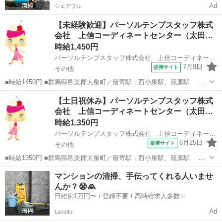
Ad
シェアフル
【未経験歓迎】パーソルテンプスタッフ株式
会社 上信コーディネートセンター（太田…
時給1,450円
パーソルテンプスタッフ株式会社 上信コーディネートセンター（太田）/26-0562379
7月9日
提携サイト
その他
■時給1450円 ■群馬県邑楽郡大泉町／最寄駅：西小泉駅、籠原駅 太
田駅からも車で20分♪ ≪車通勤可≫ 無料駐車場あり ■派遣社員 ■未
群馬
その他
その他
【土日祝休み】パーソルテンプスタッフ株式
経験歓迎、土日祝休み、上場企業・上場企業のグループ会社、車通勤
会社 上信コーディネートセンター（太田…
OK、社会保険あり ...
時給1,350円
パーソルテンプスタッフ株式会社 上信コーディネートセンター（太田）/26-0531960
6月25日
提携サイト
その他
■時給1350円 ■群馬県邑楽郡大泉町／最寄駅：西小泉駅、籠原駅 太
田駅からも車で20分♪ ≪車通勤可≫ 無料駐車場あり ■派遣社員 ■未
群馬
その他
その他
マンションの清掃、手伝ってくれる人いませ
経験歓迎、土日祝休み、上場企業・上場企業のグループ会社、車通勤
んか？😭🙏
OK、社会保険あり ...
日給例1万円〜 / 登録不要！高時給求人多数✨
Ad
Lacotto