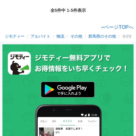
全5件中 1-5件表示
ページTOPへ
ジモティー
アルバイト
物流
その他
群馬県のその他
その他