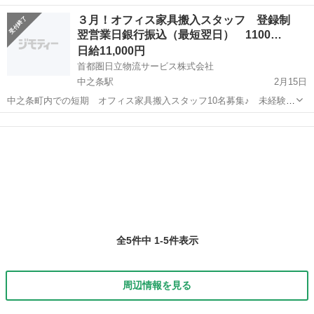
田駅からも車で20分♪ ≪車通勤可≫ 無料駐車場あり ■派遣社員 ■未
群馬
その他
その他
３月！オフィス家具搬入スタッフ 登録制
経験歓迎、土日祝休み、上場企業・上場企業のグループ会社、車通勤
翌営業日銀行振込（最短翌日） 1100…
OK、社会保険あり ...
日給11,000円
首都圏日立物流サービス株式会社
中之条駅
2月15日
中之条町内での短期 オフィス家具搬入スタッフ10名募集♪ 未経験可
作業は3/18（水）9:00～16:00位 勤務地：中之条町内 駅近 登録制：
群馬
その他
中之条駅
その他
短期
応募資格：体力に自信のある方 日本語の語学力のある方 ...
全5件中 1-5件表示
周辺情報を見る