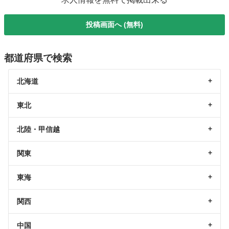
投稿画面へ (無料)
都道府県で検索
北海道
東北
北陸・甲信越
関東
東海
関西
中国