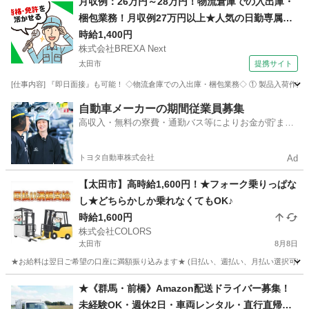
月収例：26万円～28万円！物流倉庫での入出庫・
梱包業務！月収例27万円以上★人気の日勤専属＆
土日祝休み◎備品付きワンルーム寮完備★赴任旅
時給1,400円
株式会社BREXA Next
費会社負担！嬉しい日払い制度あり★マイカー通
太田市
提携サイト
勤OK＆駐車場あり◎1食300円～社員食堂利用可
★
[仕事内容] 『即日面接』も可能！ ◇物流倉庫での入出庫・梱包業務◇ ① 製品入荷作業 ② 
群馬
太田市
その他
自動車メーカーの期間従業員募集
高収入・無料の寮費・通勤バス等によりお金が貯まり
やすい環境
トヨタ自動車株式会社
Ad
【太田市】高時給1,600円！★フォーク乗りっぱな
し★どちらかしか乗れなくてもOK♪
時給1,600円
株式会社COLORS
太田市
8月8日
★お給料は翌日ご希望の口座に満額振り込みます★ (日払い、週払い、月払い選択可能) ◆
群馬
太田市
倉庫
時給
★《群馬・前橋》Amazon配送ドライバー募集！
未経験OK・週休2日・車両レンタル・直行直帰も