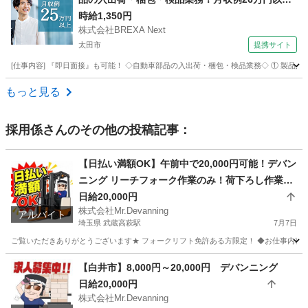
★年間休日121日★赴任旅費会社負担◎嬉しい日払
時給1,350円
株式会社BREXA Next
い制度あり★マイカー通勤OK＆駐車場あり◎1食3
太田市
提携サイト
00円～社員食堂利用可★
[仕事内容] 『即日面接』も可能！ ◇自動車部品の入出荷・梱包・検品業務◇ ① 製品入荷作業
群馬
太田市
その他
もっと見る
採用係
さんのその他の投稿記事：
【日払い満額OK】午前中で20,000円可能！デバン
ニング リーチフォーク作業のみ！荷下ろし作業な
し！
日給20,000円
株式会社Mr.Devanning
アルバイト
埼玉県 武蔵高萩駅
7月7日
ご覧いただきありがとうございます★ フォークリフト免許ある方限定！ ◆お仕事内容 海
埼玉
日高市
武蔵高萩駅
倉庫
【白井市】8,000円～20,000円 デバンニング
日給20,000円
株式会社Mr.Devanning