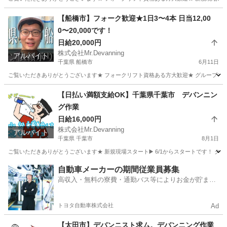
千葉
白井市
白井駅
倉庫
デバンニング
【船橋市】フォーク歓迎★1日3〜4本 日当12,00
0〜20,000です！
日給20,000円
株式会社Mr.Devanning
アルバイト
千葉県 船橋市
6月11日
ご覧いただきありがとうございます★ フォークリフト資格ある方大歓迎★ グループでの応
千葉
船橋市
物流
時給
【日払い満額支給OK】千葉県千葉市 デバンニン
グ作業
日給16,000円
株式会社Mr.Devanning
アルバイト
千葉県 千葉市
8月1日
ご覧いただきありがとうございます★ 新規現場スタート▶️ 6/1からスタートです！ グ
千葉
千葉市
物流
デバンニング
自動車メーカーの期間従業員募集
高収入・無料の寮費・通勤バス等によりお金が貯まり
やすい環境
トヨタ自動車株式会社
Ad
【太田市】デバンニスト求ム。デバンニング作業