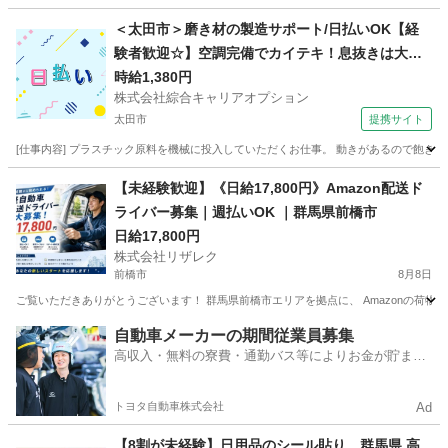
群馬
前橋市
ドライバー
置き配
＜太田市＞磨き材の製造サポート/日払いOK【経
験者歓迎☆】空調完備でカイテキ！息抜きは大
切・休憩室あり☆
時給1,380円
株式会社綜合キャリアオプション
太田市
提携サイト
[仕事内容] プラスチック原料を機械に投入していただくお仕事。 動きがあるので飽きず
群馬
太田市
その他
【未経験歓迎】《日給17,800円》Amazon配送ド
ライバー募集｜週払いOK ｜群馬県前橋市
日給17,800円
株式会社リザレク
前橋市
8月8日
ご覧いただきありがとうございます！ 群馬県前橋市エリアを拠点に、 Amazonの荷物を
群馬
前橋市
物流
Amazon
自動車メーカーの期間従業員募集
高収入・無料の寮費・通勤バス等によりお金が貯まり
やすい環境
トヨタ自動車株式会社
Ad
【8割が未経験】日用品のシール貼り 群馬県 高