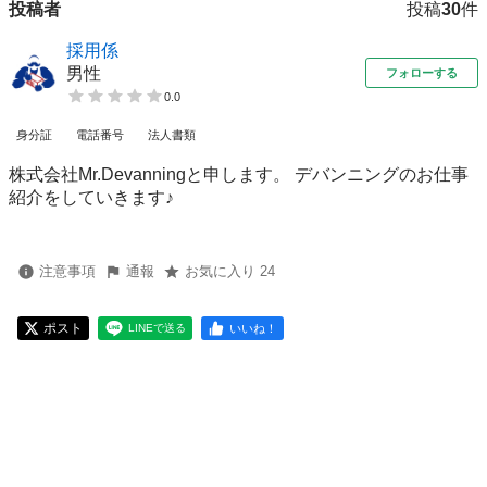
投稿者
投稿
30
件
採用係
男性
フォローする
0.0
身分証
電話番号
法人書類
株式会社Mr.Devanningと申します。 デバンニングのお仕事
紹介をしていきます♪
注意事項
通報
お気に入り 24
ポスト
いいね！
LINEで送る