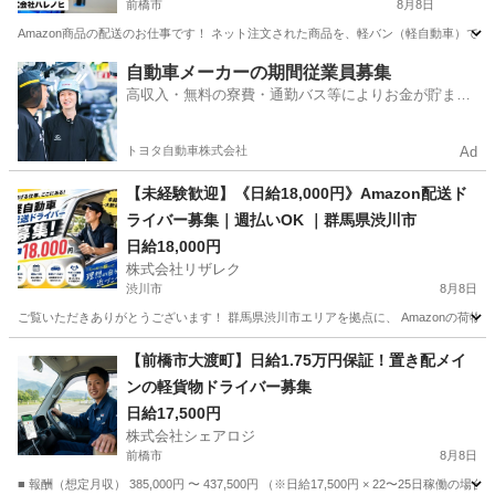
前橋市
8月8日
Amazon商品の配送のお仕事です！ ネット注文された商品を、軽バン（軽自動車）で
群馬
前橋市
配送
スタッフ
自動車メーカーの期間従業員募集
高収入・無料の寮費・通勤バス等によりお金が貯まり
やすい環境
トヨタ自動車株式会社
Ad
【未経験歓迎】《日給18,000円》Amazon配送ド
ライバー募集｜週払いOK ｜群馬県渋川市
日給18,000円
株式会社リザレク
渋川市
8月8日
ご覧いただきありがとうございます！ 群馬県渋川市エリアを拠点に、 Amazonの荷物を
群馬
渋川市
物流
Amazon
【前橋市大渡町】日給1.75万円保証！置き配メイ
ンの軽貨物ドライバー募集
日給17,500円
株式会社シェアロジ
前橋市
8月8日
■ 報酬（想定月収） 385,000円 〜 437,500円 （※日給17,500円 × 22〜25