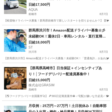
◎
日給17,500円
AQUA
前橋市
8月7日
【軽貨物ドライバー大募集！群馬県前橋市で新しいスタートを切りませんか？】 普通免許
群馬
前橋市
ドライバー
Amazon
群馬県渋川市！Amazon配送ドライバー募集☆彡
未経験OK！週休2日・車両レンタル・直行直帰で
稼ぐ！
日給18,000円
ST
渋川市
8月7日
【群馬県渋川市】Amazon配送ドライバー大募集！未経験OK！「普通免許」があれば始め
群馬
渋川市
ドライバー
Amazon
【群馬県高崎市】日当保証＋インセンティブあ
り！│フードデリバリー配達員募集中！
日給15,000円
株式会社GRASIM
高崎市
8月7日
【🌎フードデリバリー全国案件🚀】 🍕365日定期直案件🍔 ✅宅配が嫌いな方必見✅ 稼働
群馬
高崎市
ドライバー
1件
月収例：25万円～27万円！土日祝休み！自動車部
品の入出荷・梱包・検品業務！月収例26万円以上