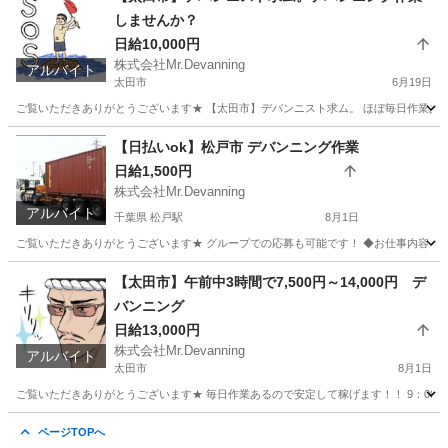
しませんか？
日給10,000円
株式会社Mr.Devanning
アルバイト
太田市
6月19日
ご覧いただきありがとうございます★ 【太田市】デバンニスト求ム。 ほぼ毎日作業あるので
群馬
太田市
倉庫
フリーランス
【日払いok】松戸市 デバンニング作業
日給1,500円
株式会社Mr.Devanning
アルバイト
千葉県 松戸駅
8月1日
ご覧いただきありがとうございます★ グループでの応募も可能です！ ◆お仕事内容 海上コ
千葉
松戸市
松戸駅
倉庫
デバンニング
【太田市】午前中3時間で7,500円～14,000円 デ
バンニング
日給13,000円
株式会社Mr.Devanning
アルバイト
太田市
8月1日
ご覧いただきありがとうございます★ 毎日作業あるので安定して稼げます！！ 9：00～1
群馬
太田市
物流
デバンニング
ページTOPへ