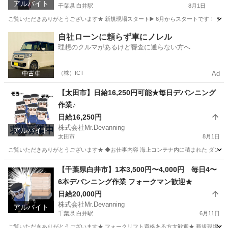
アルバイト
千葉県 白井駅
8月1日
ご覧いただきありがとうございます★ 新規現場スタート▶️ 6月からスタートです！ グル
千葉
白井市
白井駅
物流
デバンニング
自社ローンに頼らず車にノレル
理想のクルマがあるけど審査に通らない方へ
（株）ICT
Ad
【太田市】日給16,250円可能★毎日デバンニング
作業♪
日給16,250円
株式会社Mr.Devanning
アルバイト
太田市
8月1日
ご覧いただきありがとうございます★ ◆お仕事内容 海上コンテナ内に積まれた ダンボール
群馬
太田市
引越し
デバンニング
【千葉県白井市】1本3,500円〜4,000円 毎日4〜
6本デバンニング作業 フォークマン歓迎★
日給20,000円
株式会社Mr.Devanning
アルバイト
千葉県 白井駅
6月11日
ご覧いただきありがとうございます★ フォークリフト資格ある方大歓迎★ 新規現場スタート