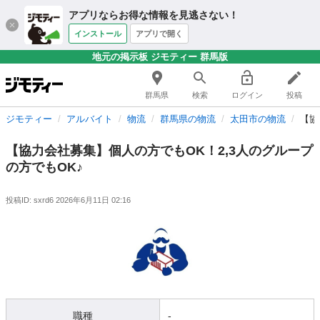
アプリならお得な情報を見逃さない！
インストール
アプリで開く
地元の掲示板 ジモティー 群馬版
群馬県
検索
ログイン
投稿
ジモティー
アルバイト
物流
群馬県の物流
太田市の物流
【協
【協力会社募集】個人の方でもOK！2,3人のグループ
の方でもOK♪
投稿ID: sxrd6
2026年6月11日 02:16
職種
-