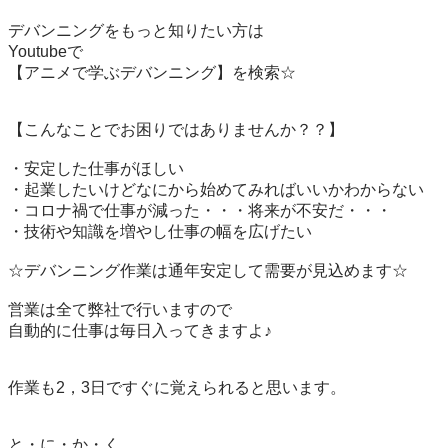
デバンニングをもっと知りたい方は

Youtubeで

【アニメで学ぶデバンニング】を検索☆

【こんなことでお困りではありませんか？？】

・安定した仕事がほしい

・起業したいけどなにから始めてみればいいかわからない

・コロナ禍で仕事が減った・・・将来が不安だ・・・

・技術や知識を増やし仕事の幅を広げたい

☆デバンニング作業は通年安定して需要が見込めます☆

営業は全て弊社で行いますので

自動的に仕事は毎日入ってきますよ♪

作業も2，3日ですぐに覚えられると思います。

と・に・か・く
