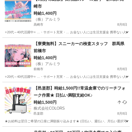
崎市
時給1,400円
（株）アルミラ
高崎市
8月8日
⭐20代～40代活躍中⭐ …・サポート充実・… お金ない人には生活支援金 携帯ない人に
群馬
高崎市
倉庫
スタッフ
【寮費無料】スニーカーの検査スタッフ 群馬県
前橋市
時給1,400円
（株）アルミラ
前橋市
8月8日
⭐20代～40代活躍中⭐ …・サポート充実・… お金ない人には生活支援金 携帯ない人に
群馬
前橋市
倉庫
スタッフ
【邑楽郡】時給1,500円!!常温倉庫でのリーチフォ
ーク作業★ 日払い満額支給OK♪
時給1,500円
株式会社COLORS
邑楽郡
8月8日
★お給料は翌日ご希望の口座に満額振り込みます★ (日払い、週払い、月払い選択可能) 
群馬
邑楽郡
物流
スタッフ