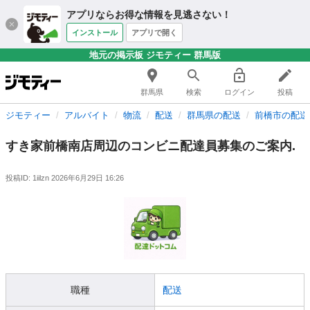
アプリならお得な情報を見逃さない！
インストール
アプリで開く
地元の掲示板 ジモティー 群馬版
群馬県
検索
ログイン
投稿
ジモティー
アルバイト
物流
配送
群馬県の配送
前橋市の配送
すき家前橋南店周辺のコンビニ配達員募集のご案内.
投稿ID: 1iilzn
2026年6月29日 16:26
職種
配送