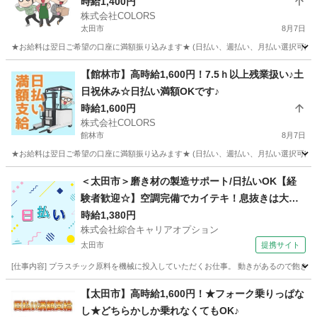
時給1,400円
株式会社COLORS
太田市
8月7日
★お給料は翌日ご希望の口座に満額振り込みます★ (日払い、週払い、月払い選択可能) 
群馬
太田市
倉庫
時給
【館林市】高時給1,600円！7.5ｈ以上残業扱い♪土
日祝休み☆日払い満額OKです♪
時給1,600円
株式会社COLORS
館林市
8月7日
★お給料は翌日ご希望の口座に満額振り込みます★ (日払い、週払い、月払い選択可能) 
群馬
館林市
倉庫
時給
＜太田市＞磨き材の製造サポート/日払いOK【経
験者歓迎☆】空調完備でカイテキ！息抜きは大
切・休憩室あり☆
時給1,380円
株式会社綜合キャリアオプション
太田市
提携サイト
[仕事内容] プラスチック原料を機械に投入していただくお仕事。 動きがあるので飽きず
群馬
太田市
その他
【太田市】高時給1,600円！★フォーク乗りっぱな
し★どちらかしか乗れなくてもOK♪