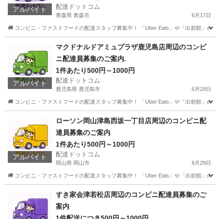
配達ドットコム
アルバイト
青森県 青森市
6月17日
🚚 コンビニ・ファストフードの配達スタッフ募集中！ 「Uber Eats」や「出前館」
青森
青森市
配送
ローソン
マクドナルドアミュプラザ鹿児島店周辺のコンビ
ニ配達員募集のご案内.
1件あたり500円～1000円
配達ドットコム
アルバイト
鹿児島県 鹿児島市
6月29日
🚚 コンビニ・ファストフードの配達スタッフ募集中！ 「Uber Eats」や「出前館」
鹿児島
鹿児島市
配送
ファストフード
ローソン岡山津島西坂一丁目店周辺のコンビニ配
達員募集のご案内
1件あたり500円～1000円
配達ドットコム
アルバイト
岡山県 岡山市
6月29日
🚚 コンビニ・ファストフードの配達スタッフ募集中！ 「Uber Eats」や「出前館」
岡山
岡山市
配送
ローソン
すき家会津若松店周辺のコンビニ配達員募集のご
案内
1件配送につき500円～1000円