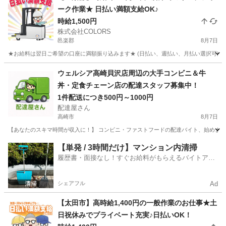
ーク作業★ 日払い満額支給OK♪
時給1,500円
株式会社COLORS
邑楽郡
8月7日
★お給料は翌日ご希望の口座に満額振り込みます★ (日払い、週払い、月払い選択可能) 
群馬
邑楽郡
物流
スタッフ
ウェルシア高崎貝沢店周辺の大手コンビニ＆牛
丼・定食チェーン店の配達スタッフ募集中！
1件配送につき500円～1000円
配達屋さん
高崎市
8月7日
【あなたのスキマ時間が収入に！】 コンビニ・ファストフードの配達バイト、始めません
群馬
高崎市
配送
スタッフ
【単発 / 3時間だけ】マンション内清掃
履歴書・面接なし！すぐお給料がもらえるバイトアプ
リ
シェアフル
Ad
【太田市】高時給1,400円の一般作業のお仕事★土
日祝休みでプライベート充実♪日払いOK！