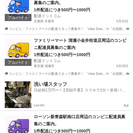
募集のご案内。
1件配送につき500円〜1000円
配達ドットコム
アルバイト
京都府 京都市
5月31日
🚚 コンビニ・ファストフードの配達スタッフ募集中！ 「Uber Eats」や「出前館」
京都
京都市
配送
ミニストップ
ファミリーマート 清瀬小金井街道店周辺のコンビ
ニ配達員募集のご案内
1件配送につき500円〜1000円
配達ドットコム
アルバイト
東京都 清瀬市
6月29日
🚚 コンビニ・ファストフードの配達スタッフ募集中！ 「Uber Eats」や「出前館」
東京
清瀬市
配送
ファミリーマート
洗い場スタッフ
日給例1万円〜 /【登録不要】スマホで1分！単発バイ
ト一括検索✨
Lacotto
Ad
ローソン新青森駅南口店周辺のコンビニ配達員募
集のご案内。
1件配送につき500円〜1000円