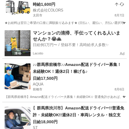
時給1,600円
株式会社COLORS
太田市
8月7日
★お給料は翌日ご希望の口座に満額振り込みます★ (日払い、週払い、月払い選択可能) ◆
群馬
太田市
倉庫
時給
マンションの清掃、手伝ってくれる人いま
せんか？😭🙏
日給例1万円〜 / 登録不要！高時給求人多数✨
Lacotto
Ad
♪♪群馬県前橋市♪♪Amazon配送ドライバー募集！
未経験OK！週休2日！稼げる♪
日給17,500円
AQUA
前橋市
8月6日
【群馬県前橋市】Amazon配送ドライバー大募集！未経験OK☆ 普通免許があれば、
群馬
前橋市
ドライバー
Amazon
〖群馬県渋川市〗Amazon配送ドライバー!!普通免
許・未経験OK!!週休2日・車両レンタル・独立支
日給18,000円
ST