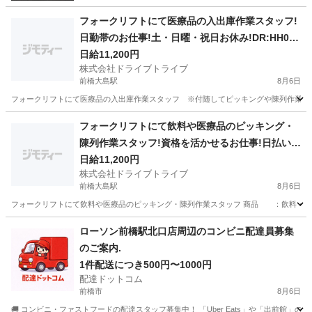
フォークリフトにて医療品の入出庫作業スタッフ!
日勤帯のお仕事!土・日曜・祝日お休み!DR:HH018
-01
日給11,200円
株式会社ドライブトライブ
前橋大島駅
8月6日
フォークリフトにて医療品の入出庫作業スタッフ ※付随してピッキングや陳列作業あります 
群馬
前橋市
前橋大島駅
倉庫
スタッフ
フォークリフトにて飲料や医療品のピッキング・
陳列作業スタッフ!資格を活かせるお仕事!日払い対
応可能!DR:HH017-01Y
日給11,200円
株式会社ドライブトライブ
前橋大島駅
8月6日
フォークリフトにて飲料や医療品のピッキング・陳列作業スタッフ 商品 ：飲料・医療品・医
群馬
前橋市
前橋大島駅
倉庫
スタッフ
ローソン前橋駅北口店周辺のコンビニ配達員募集
のご案内.
1件配送につき500円〜1000円
配達ドットコム
前橋市
8月6日
🚚 コンビニ・ファストフードの配達スタッフ募集中！ 「Uber Eats」や「出前館」