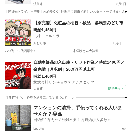
渋川市
8月6日
【軽貨物ドライバー募集】未経験OK！群馬県渋川市で新しいスタートを切りませんか？普
群馬
渋川市
ドライバー
Amazon
【寮完備】化粧品の梱包・検品 群馬県みどり市
時給1,450円
（株）アルミラ
みどり市
8月6日
⭐20代～40代活躍中⭐ …………………………… 未経験さん大歓迎 ………………………
群馬
みどり市
倉庫
スタッフ
自動車部品の入出庫・リフト作業／時給1400円／
寮完備［月収例］20.9万円以上可
時給1,400円
株式会社サンキョウテクノスタッフ
太田市
提携サイト
[仕事内容] ＼ 経験を武器に、安定をつかむ ／ ━━━━━━━━━━━━━━━━━
群馬
太田市
その他
マンションの清掃、手伝ってくれる人いま
せんか？😭🙏
日給例1万円〜 / 登録不要！高時給求人多数✨
Lacotto
Ad