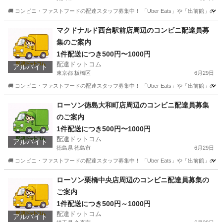
🚚 コンビニ・ファストフードの配達スタッフ募集中！ 「Uber Eats」や「出前館」
群馬
太田市
配送
ファストフード
マクドナルド西台駅前店周辺のコンビニ配達員募
集のご案内
1件配送につき500円〜1000円
配達ドットコム
アルバイト
東京都 板橋区
6月29日
🚚 コンビニ・ファストフードの配達スタッフ募集中！ 「Uber Eats」や「出前館」
東京
板橋区
配送
ファストフード
ローソン徳島大和町店周辺のコンビニ配達員募集
のご案内
1件配送につき500円〜1000円
配達ドットコム
アルバイト
徳島県 徳島市
6月29日
🚚 コンビニ・ファストフードの配達スタッフ募集中！ 「Uber Eats」や「出前館」
徳島
徳島市
配送
ローソン
ローソン栗橋中央店周辺のコンビニ配達員募集の
ご案内
1件配送につき500円～1000円
配達ドットコム
アルバイト