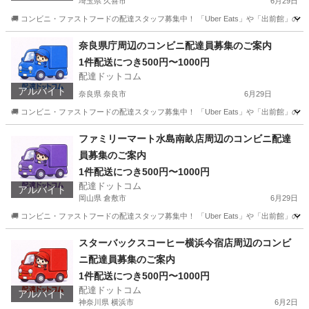
埼玉県 久喜市
6月29日
🚚 コンビニ・ファストフードの配達スタッフ募集中！ 「Uber Eats」や「出前館」
埼玉
久喜市
配送
ローソン
奈良県庁周辺のコンビニ配達員募集のご案内
1件配送につき500円〜1000円
配達ドットコム
アルバイト
奈良県 奈良市
6月29日
🚚 コンビニ・ファストフードの配達スタッフ募集中！ 「Uber Eats」や「出前館」
奈良
奈良市
配送
ファストフード
ファミリーマート水島南畝店周辺のコンビニ配達
員募集のご案内
1件配送につき500円〜1000円
配達ドットコム
アルバイト
岡山県 倉敷市
6月29日
🚚 コンビニ・ファストフードの配達スタッフ募集中！ 「Uber Eats」や「出前館」
岡山
倉敷市
配送
ファミリーマート
スターバックスコーヒー横浜今宿店周辺のコンビ
ニ配達員募集のご案内
1件配送につき500円〜1000円
配達ドットコム
アルバイト
神奈川県 横浜市
6月2日