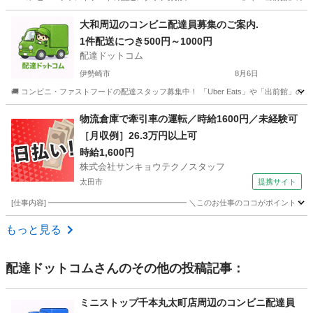
群馬
前橋市
配送
ローソン
大和周辺のコンビニ配達員募集のご案内.
1件配送につき500円～1000円
配達ドットコム
伊勢崎市
8月6日
🚚 コンビニ・ファストフードの配達スタッフ募集中！ 「Uber Eats」や「出前館」
群馬
伊勢崎市
配送
ファストフード
物流倉庫で牽引車の運転／時給1600円／未経験可
［月収例］26.3万円以上可
時給1,600円
株式会社サンキョウテクノスタッフ
太田市
提携サイト
[仕事内容] ━━━━━━━━━━━━━━━━━━ ＼このお仕事のココがポイント！／ 
群馬
太田市
その他
もっと見る
配達ドットコム
さんのその他の投稿記事：
ミニストップ千本丸太町店周辺のコンビニ配達員