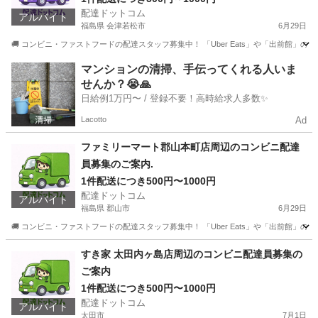
配達ドットコム
アルバイト
福島県 会津若松市
6月29日
🚚 コンビニ・ファストフードの配達スタッフ募集中！ 「Uber Eats」や「出前館」
福島
会津若松市
配送
ファストフード
マンションの清掃、手伝ってくれる人いま
せんか？😭🙏
日給例1万円〜 / 登録不要！高時給求人多数✨
Lacotto
Ad
ファミリーマート郡山本町店周辺のコンビニ配達
員募集のご案内.
1件配送につき500円〜1000円
配達ドットコム
アルバイト
福島県 郡山市
6月29日
🚚 コンビニ・ファストフードの配達スタッフ募集中！ 「Uber Eats」や「出前館」
福島
郡山市
配送
ファミリーマート
すき家 太田内ヶ島店周辺のコンビニ配達員募集の
ご案内
1件配送につき500円〜1000円
配達ドットコム
アルバイト
太田市
7月1日