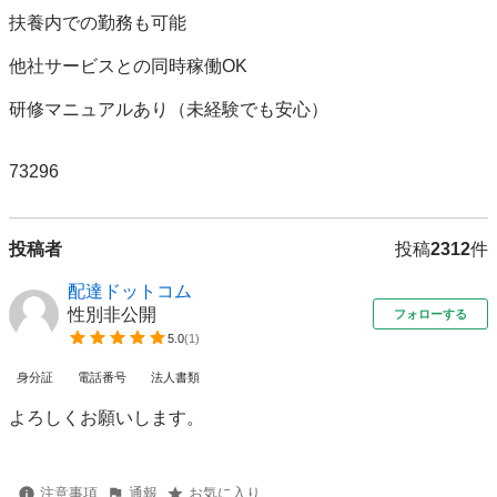
扶養内での勤務も可能

他社サービスとの同時稼働OK

研修マニュアルあり（未経験でも安心）

73296
投稿者
投稿
2312
件
配達ドットコム
性別非公開
フォローする
5.0
(
1
)
身分証
電話番号
法人書類
よろしくお願いします。
注意事項
通報
お気に入り