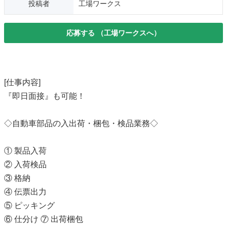
投稿者
工場ワークス
応募する
（工場ワークスへ）
[仕事内容]
『即日面接』も可能！
◇自動車部品の入出荷・梱包・検品業務◇
① 製品入荷
② 入荷検品
③ 格納
④ 伝票出力
⑤ ピッキング
⑥ 仕分け ⑦ 出荷梱包