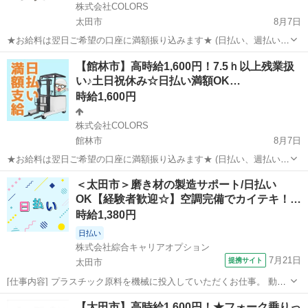
株式会社COLORS
太田市
8月7日
★お給料は翌日ご希望の口座に満額振り込みます★ (日払い、週払い、
月払い選択可能) ◆お仕事内容 家電製品等を扱う倉庫にてピッキン
群馬
太田市
倉庫
時給
【館林市】高時給1,600円！7.5ｈ以上残業扱
グ、検品、梱包作業 ◇土日祝休みでプライベート充実 ◇日勤のみ ◇
い♪土日祝休み☆日払い満額OK…
男性活躍...
時給1,600円
株式会社COLORS
館林市
8月7日
★お給料は翌日ご希望の口座に満額振り込みます★ (日払い、週払い、
月払い選択可能) ◆お仕事内容 日用品を扱う倉庫にてリーチフォーク
群馬
館林市
倉庫
時給
＜太田市＞磨き材の製造サポート/日払い
での入出荷、ピッキング作業 ◇高時給♪ ◇土日祝休みでプライベート
OK【経験者歓迎☆】空調完備でカイテキ！…
充実☆彡...
時給1,380円
日払い
株式会社綜合キャリアオプション
7月21日
提携サイト
太田市
[仕事内容] プラスチック原料を機械に投入していただくお仕事。 動き
があるので飽きずにできますよ。 。＋お仕事探しはコンシェルスタッ
群馬
太田市
その他
【太田市】高時給1,600円！★フォーク乗りっ