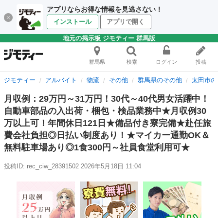
アプリならお得な情報を見逃さない！
インストール
アプリで開く
地元の掲示板 ジモティー 群馬版
群馬県
検索
ログイン
投稿
ジモティー
アルバイト
物流
その他
群馬県のその他
太田市の
月収例：29万円～31万円！30代～40代男女活躍中！
自動車部品の入出荷・梱包・検品業務中★月収例30
万以上可！年間休日121日★備品付き寮完備★赴任旅
費会社負担◎日払い制度あり！★マイカー通勤OK＆
無料駐車場あり◎1食300円～社員食堂利用可★
投稿ID: rec_ciw_28391502
2026年5月18日 11:04