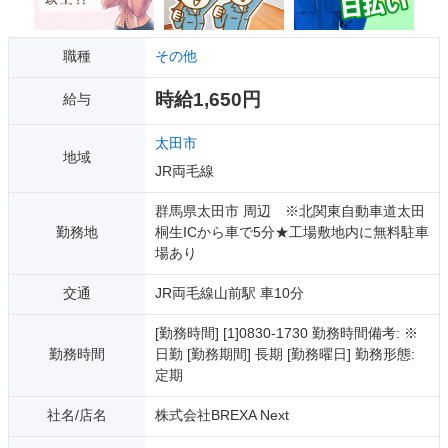
職種
その他
時給1,650円
給与
太田市
地域
JR両毛線
群馬県太田市 周辺 ※北関東自動車道太田
勤務地
桐生ICから車で5分★工場敷地内に無料駐車
場あり
交通
JR両毛線山前駅 車10分
[勤務時間] [1]0830-1730 勤務時間備考: ※
勤務時間
日勤 [勤務期間] 長期 [勤務曜日] 勤務形態:
定期
社名/店名
株式会社BREXA Next