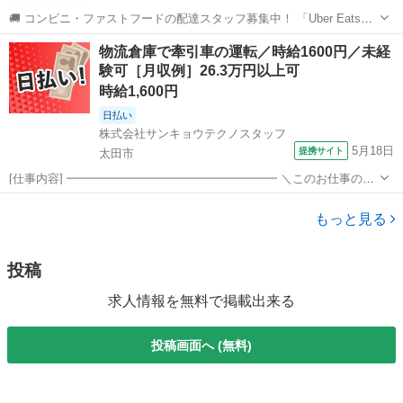
🚚 コンビニ・ファストフードの配達スタッフ募集中！ 「Uber Eats」
や「出前館」のように、配達専用アプリを使ってお仕事するスタイル
群馬
伊勢崎市
配送
ファストフード
物流倉庫で牽引車の運転／時給1600円／未経
です。 オファー内容を見てから、受けるかどうかを自由に選べます！
験可［月収例］26.3万円以上可
✅ 業務内容...
時給1,600円
日払い
株式会社サンキョウテクノスタッフ
5月18日
提携サイト
太田市
[仕事内容] ━━━━━━━━━━━━━━━━━━ ＼このお仕事のコ
コがポイント！／ ◎残業なしで月収26.3万円以上！ ◎予定が立てやす
群馬
太田市
その他
い人気の土日休み ◎未経験歓迎＆ブランクOK ◎中高年・ミドル世代
もっと見る
も多数活躍中 ◎急な...
投稿
求人情報を無料で掲載出来る
投稿画面へ (無料)