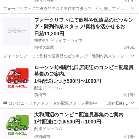
フォークリフトにて医療品の入出庫作業スタッフ ※付随してピッキ
ングや陳列作業あります 商品 ：医療品・医薬品 働く場所：倉庫内
群馬
前橋市
前橋大島駅
倉庫
スタッフ
フォークリフトにて飲料や医療品のピッキン
作業比率：フォークリフト(5割)/作業(5割) 年齢層 ：20〜49くらいま
グ・陳列作業スタッフ!資格を活かせるお…
での方が活...
日給11,200円
株式会社ドライブトライブ
前橋大島駅
8月6日
フォークリフトにて飲料や医療品のピッキング・陳列作業スタッフ 商
品 ：飲料・医療品・医薬品 働く場所：倉庫内 年齢層 ：20〜49
群馬
前橋市
前橋大島駅
倉庫
スタッフ
ローソン前橋駅北口店周辺のコンビニ配達員
くらいまでの方が活躍中 勤務時間：7:00〜16:00 ※開始時間は時期に
募集のご案内.
より変動あ...
1件配送につき500円〜1000円
配達ドットコム
前橋市
8月6日
🚚 コンビニ・ファストフードの配達スタッフ募集中！ 「Uber Eats」
や「出前館」のように、配達専用アプリを使ってお仕事するスタイル
群馬
前橋市
配送
ローソン
大和周辺のコンビニ配達員募集のご案内.
です。 オファー内容を見てから、受けるかどうかを自由に選べます！
1件配送につき500円～1000円
✅ 業務内容...
配達ドットコム
伊勢崎市
8月6日