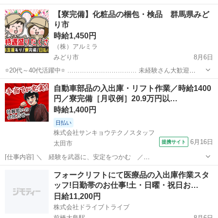
を切りませんか？普通免許があれば年齢・性別・学歴・職歴不問☆彡
群馬
渋川市
ドライバー
Amazon
【寮完備】化粧品の梱包・検品 群馬県みど
充実の研修制度と横乗りサポートで安心！希望月収など面談でしっか
り市
りお話ししましょう♪ 直行直帰OK...
時給1,450円
（株）アルミラ
みどり市
8月6日
⭐20代～40代活躍中⭐ …………………………… 未経験さん大歓迎
…………………………… 今までの経験や学歴は一切不問！ どの作業も
群馬
みどり市
倉庫
スタッフ
自動車部品の入出庫・リフト作業／時給1400
研修制度が充実していて マニュアルが完備されているので 未経験で...
円／寮完備［月収例］20.9万円以…
時給1,400円
日払い
株式会社サンキョウテクノスタッフ
6月16日
提携サイト
太田市
[仕事内容] ＼ 経験を武器に、安定をつかむ ／
━━━━━━━━━━━━━━━━━━ ◎日勤専属で生活リズムがと
群馬
太田市
その他
フォークリフトにて医療品の入出庫作業スタ
とのう♪ ◎残業少なめで無理なく続けられる！ ◎長期休暇あり！プラ
ッフ!日勤帯のお仕事!土・日曜・祝日お…
イベートも充実 ◎日払いOK！急な出費にも対...
日給11,200円
株式会社ドライブトライブ
前橋大島駅
8月6日