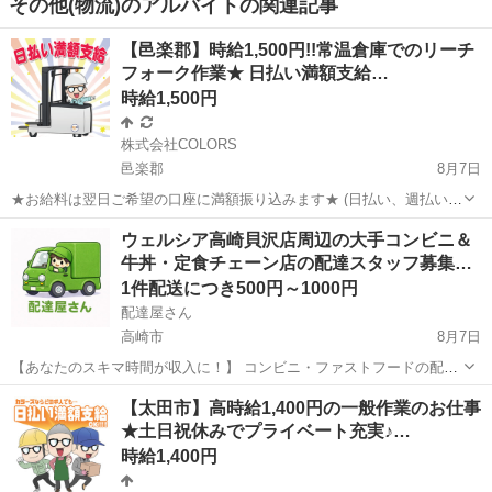
その他(物流)のアルバイトの関連記事
【邑楽郡】時給1,500円!!常温倉庫でのリーチ
フォーク作業★ 日払い満額支給…
時給1,500円
株式会社COLORS
邑楽郡
8月7日
★お給料は翌日ご希望の口座に満額振り込みます★ (日払い、週払い、
月払い選択可能) ◆お仕事内容 常温食品を扱う倉庫にて リーチフォー
群馬
邑楽郡
物流
スタッフ
ウェルシア高崎貝沢店周辺の大手コンビニ＆
クリフトでのピッキング、積み込み、搬送作業 ◇高時給 ◇完全週休2
牛丼・定食チェーン店の配達スタッフ募集…
日制...
1件配送につき500円～1000円
配達屋さん
高崎市
8月7日
【あなたのスキマ時間が収入に！】 コンビニ・ファストフードの配達
バイト、始めませんか？ アプリで空いた時間にサクッと配達！ 配達す
群馬
高崎市
配送
スタッフ
【太田市】高時給1,400円の一般作業のお仕事
るかどうかは、オファーを見てその場で自由に決められます♪
★土日祝休みでプライベート充実♪…
―――――――――― ...
時給1,400円