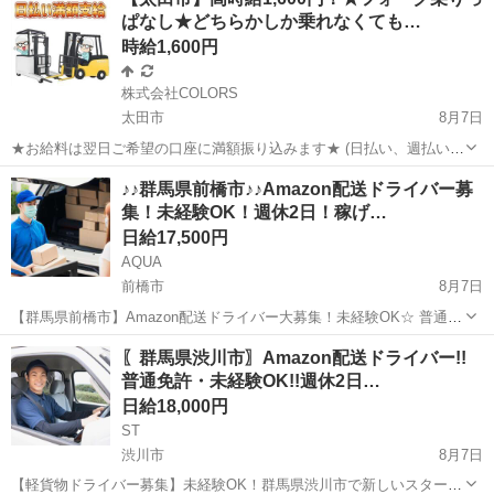
フにおまかせ＋。 あなたのお仕事探しをしっかりサポート！ たとえ
ぱなし★どちらかしか乗れなくても…
ば… 「もう少しココの条...
時給1,600円
株式会社COLORS
太田市
8月7日
★お給料は翌日ご希望の口座に満額振り込みます★ (日払い、週払い、
月払い選択可能) ◆お仕事内容 自動車部品を扱う倉庫にてフォークリ
群馬
太田市
倉庫
時給
♪♪群馬県前橋市♪♪Amazon配送ドライバー募
フトでの入出荷作業 (乗りっぱなしです♪) ※両方乗れる方大歓迎！(リ
集！未経験OK！週休2日！稼げ…
ーチ・カ...
日給17,500円
AQUA
前橋市
8月7日
【群馬県前橋市】Amazon配送ドライバー大募集！未経験OK☆ 普通免
許があれば、年齢・性別・学歴・職歴不問！「稼ぎたい」を応援しま
群馬
前橋市
ドライバー
Amazon
〖群馬県渋川市〗Amazon配送ドライバー!!
す♪週休2日制でプライベートも充実！希望月収や稼働日時など、面談
普通免許・未経験OK!!週休2日…
でしっかりお話しましょう！...
日給18,000円
ST
渋川市
8月7日
【軽貨物ドライバー募集】未経験OK！群馬県渋川市で新しいスタート