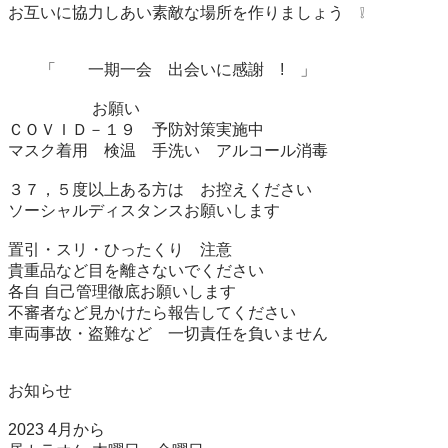
お互いに協力しあい素敵な場所を作りましょう　❕								
　　「　　一期一会　出会いに感謝　!　」	

     　　　　お願い								

ＣＯＶＩＤ－１９　予防対策実施中　　								

マスク着用　検温　手洗い　アルコール消毒								
３７，５度以上ある方は　お控えください								

ソーシャルディスタンスお願いします								

置引・スリ・ひったくり　注意　								

貴重品など目を離さないでください								

各自 自己管理徹底お願いします　								

不審者など見かけたら報告してください							

車両事故・盗難など　一切責任を負いません	

お知らせ　

2023 4月から
