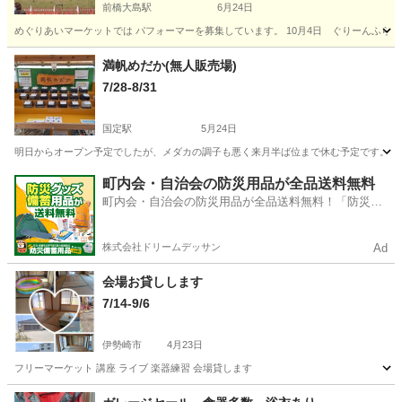
前橋大島駅
6月24日
めぐりあいマーケットでは パフォーマーを募集しています。 10月4日 ぐりーんふらわー
群馬
前橋市
前橋大島駅
フリーマーケット
パフォーマンス
満帆めだか(無人販売場)
7/28-8/31
国定駅
5月24日
明日からオープン予定でしたが、メダカの調子も悪く来月半ば位まで休む予定です。 ごめんなさ
群馬
伊勢崎市
国定駅
フリーマーケット
めだか
町内会・自治会の防災用品が全品送料無料
町内会・自治会の防災用品が全品送料無料！「防災備
蓄用品ドットコム」
株式会社ドリームデッサン
Ad
会場お貸しします
7/14-9/6
伊勢崎市
4月23日
フリーマーケット 講座 ライブ 楽器練習 会場貸します
群馬
伊勢崎市
フリーマーケット
会場