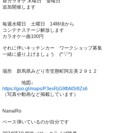
昼カラオケ 木曜日　金曜日

追加開催します

毎週水曜日　土曜日　14時頃から

コンテナステージ解放します

カラオケ一曲100円

それに伴いキッチンカー　ワークショップ募集

一緒に盛り上げましょう　(^▽^)

場所　群馬県みどり市笠懸町阿左美２９１２

https://goo.gl/maps/P3esRjG9fbM3r8Zs6
（写真や動画など掲載しています）

NanaiRo

ベース弾いているのが自分です
