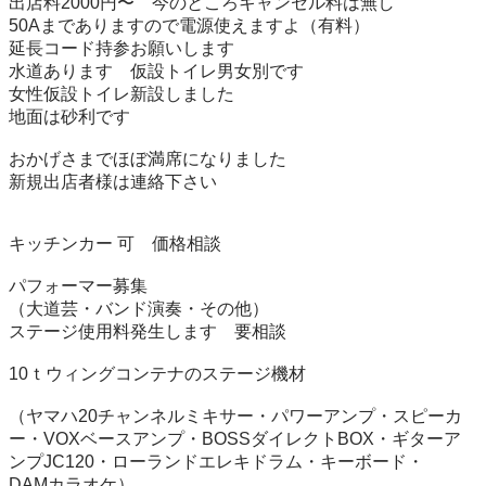
出店料2000円〜　今のところキャンセル料は無し

50Aまでありますので電源使えますよ（有料）

延長コード持参お願いします

水道あります　仮設トイレ男女別です

女性仮設トイレ新設しました

地面は砂利です　　

おかげさまでほぼ満席になりました

新規出店者様は連絡下さい

キッチンカー 可　価格相談

パフォーマー募集

（大道芸・バンド演奏・その他）

ステージ使用料発生します　要相談

10ｔウィングコンテナのステージ機材

（ヤマハ20チャンネルミキサー・パワーアンプ・スピーカ
ー・VOXベースアンプ・BOSSダイレクトBOX・ギターア
ンプJC120・ローランドエレキドラム・キーボード・

DAMカラオケ）
