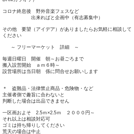
コロナ終息後　野外音楽フェスなど

　　　　　　出来ればと企画中（有志募集中）

その他　要望（アイデア）がありましたらお気軽に相談して
ください

       ～ フリーマーケット　詳細　～

毎週日曜日　開催　朝～お昼ごろまで								

搬入設営開始　ａｍ６時～　								

設営場所は当日朝　係に問合せお願いします								
＊　盗難品・法律禁止商品・危険物・など								

主催者側で趣旨に合わないと								

判断した場合は出品できません								

一区画およそ　2.5ｍ×2.5ｍ　２０００円～								

それ以上は相談対応可								

ゴミは持ち帰りしてください								

荒天の場合は中止								
