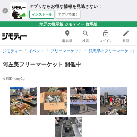
アプリならお得な情報を見逃さない！
インストール
アプリで開く
地元の掲示板 ジモティー 群馬版
群馬県
検索
ログイン
投稿
ジモティー
イベント
フリーマーケット
群馬県のフリーマーケット
阿左美フリーマーケット 開催中
投稿ID: omy2g