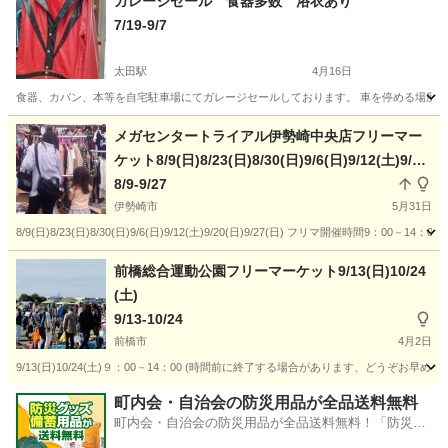
ガレージセール 食器多数 浴衣あり
7/19-9/7
太田駅
4月16日
食器、カバン、本等を自宅駐車場にてガレージセールしております。 車を停める場所も
群馬
太田市
太田駅
フリーマーケット
ガレージ
メガセンタートライアル伊勢崎中央店フリーマー
ケット8/9(日)8/23(日)8/30(日)9/6(日)9/12(土)9/20
(日)9/27(日)
8/9-9/27
伊勢崎市
5月31日
8/9(日)8/23(日)8/30(日)9/6(日)9/12(土)9/20(日)9/27(日) フリマ開催
群馬
伊勢崎市
フリーマーケット
入場無料
前橋総合運動公園フリーマーケット9/13(日)10/24
(土)
9/13-10/24
前橋市
4月2日
9/13(日)10/24(土)９：00－14：00 (時間前に終了する場合があります、どう
群馬
前橋市
フリーマーケット
入場無料
町内会・自治会の防災用品が全品送料無料
町内会・自治会の防災用品が全品送料無料！「防災備
蓄用品ドットコム」