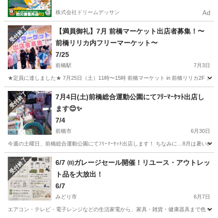
株式会社ドリームデッサン
Ad
受付終了
【満員御礼】7月 前橋マーケット出店者募集！〜
前橋リリカ内フリーマーケット〜
7/25
前橋駅
7月3日
★定員に達しました★ 7月25日（土）11時〜15時 前橋マーケット in 前橋リリカ2F 』 
群馬
前橋市
前橋駅
フリーマーケット
会場
受付終了
7月4日(土)前橋総合運動公園にてﾌﾘｰﾏｰｹｯﾄ出店し
ます😊✨
7/4
前橋市
6月30日
群馬
前橋市
フリーマーケット
とうもろこし
受付終了
6/7 ㈰ガレージセール開催！リユース・アウトレッ
ト品を大放出！
6/7
みどり市
6月7日
エアコン・テレビ・電子レンジなどの生活家電から、家具・雑貨・健康器具まで色々あります