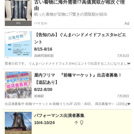
群馬
前橋市
大胡駅
フリーマーケット
道の駅
古い着物に海外需要!?高価買取が相次ぐ理
由
眠った着物が宝物に!?驚きの買取額が続出
バイセル
Ad
【告知のみ】ぐんまハンドメイドフェスタinビエ
ント
8/15-8/16
高崎問屋町駅
7月31日
賢者の石です。 ぐんまハンドメイドフェスタInビエントで出店することになりました。 
群馬
高崎市
高崎問屋町駅
フリーマーケット
屋内フリマ 『前橋マーケット』出店者募集！
【追記あり】
8/22-8/30
前橋駅
7月28日
出店者募集中 前橋マーケット in 前橋リリカ2F 22日・30日、 両日募集中✨（22日
群馬
前橋市
前橋駅
フリーマーケット
フリマ
パフォーマンス出演者募集
10/4-10/24