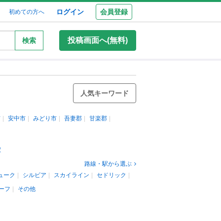
ログイン
会員登録
初めての方へ
投稿画面へ(無料)
検索
人気キーワード
市
安中市
みどり市
吾妻郡
甘楽郡
駅
路線・駅から選ぶ
ューク
シルビア
スカイライン
セドリック
ーフ
その他