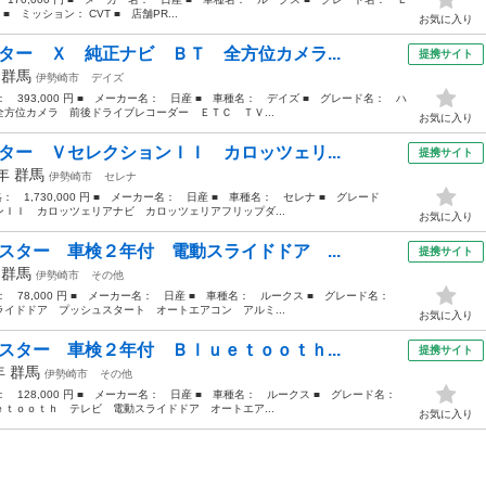
■ ミッション： CVT ■ 店舗PR...
お気に入り
ター Ｘ 純正ナビ ＢＴ 全方位カメラ...
提携サイト
年
群馬
伊勢崎市
デイズ
格： 393,000 円 ■ メーカー名： 日産 ■ 車種名： デイズ ■ グレード名： ハ
方位カメラ 前後ドライブレコーダー ＥＴＣ ＴＶ...
お気に入り
ター ＶセレクションＩＩ カロッツェリ...
提携サイト
8年
群馬
伊勢崎市
セレナ
格： 1,730,000 円 ■ メーカー名： 日産 ■ 車種名： セレナ ■ グレード
ＩＩ カロッツェリアナビ カロッツェリアフリップダ...
お気に入り
スター 車検２年付 電動スライドドア ...
提携サイト
年
群馬
伊勢崎市
その他
格： 78,000 円 ■ メーカー名： 日産 ■ 車種名： ルークス ■ グレード名：
イドドア プッシュスタート オートエアコン アルミ...
お気に入り
スター 車検２年付 Ｂｌｕｅｔｏｏｔｈ...
提携サイト
3年
群馬
伊勢崎市
その他
格： 128,000 円 ■ メーカー名： 日産 ■ 車種名： ルークス ■ グレード名：
ｔｏｏｔｈ テレビ 電動スライドドア オートエア...
お気に入り