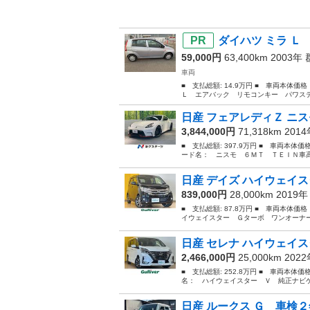
ダイハツ ミラ Ｌ
59,000円
63,400km 2003年
車両
■ 支払総額: 14.9万円 ■ 車両本体価
Ｌ エアバック リモコンキー パワステ
日産 フェアレディＺ ニス
3,844,000円
71,318km 201
■ 支払総額: 397.9万円 ■ 車両本体価
ード名： ニスモ ６ＭＴ ＴＥＩＮ車高
日産 デイズ ハイウェイス
839,000円
28,000km 2019
■ 支払総額: 87.8万円 ■ 車両本体価
イウェイスター Ｇターボ ワンオーナー
日産 セレナ ハイウェイス
2,466,000円
25,000km 202
■ 支払総額: 252.8万円 ■ 車両本体価
名： ハイウェイスター Ｖ 純正ナビゲ
日産 ルークス Ｇ 車検２