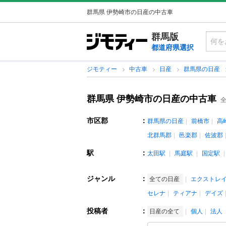
群馬県 伊勢崎市の日産の中古車
群馬版
都道府県選択
ジモティー
中古車
日産
群馬県の日産
群馬県 伊勢崎市の日産の中古車
全
市区郡
：
群馬県の日産
前橋市
高
北群馬郡
邑楽郡
佐波郡
駅
：
太田駅
馬庭駅
国定駅
ジャンル
：
全ての日産
エクストレ
セレナ
ティアナ
デイズ
投稿者
：
日産の全て
個人
法人