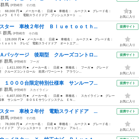
年
群馬
伊勢崎市
その他
格： 68,000 円 ■ メーカー名： 日産 ■ 車種名： ルークス ■ グレード名：
3
メラ ＥＴＣ 電動スライドドア プッシュスタート ...
お気に入り
スター 車検２年付 Ｂｌｕｅｔｏｏｔｈ...
提携サイト
3年
群馬
伊勢崎市
その他
格： 128,000 円 ■ メーカー名： 日産 ■ 車種名： ルークス ■ グレード名：
ｔｏｏｔｈ テレビ 電動スライドドア オートエア...
お気に入り
Ａパッケージ 後期型 クルーズコントロ...
提携サイト
5年
群馬
伊勢崎市
フーガ
格： 1,411,000 円 ■ メーカー名： 日産 ■ 車種名： フーガ ■ グレード
 クルーズコントロール 前席パワーシート アラウン...
お気に入り
 １０００台限定特別仕様車 サンルーフ...
提携サイト
3年
群馬
伊勢崎市
スカイライン
格： 6,407,000 円 ■ メーカー名： 日産 ■ 車種名： スカイライン ■ グレー
車 サンルーフ ＢＯＳＥサウンドシステム ＥＮ...
お気に入り
スター 車検２年付 電動スライドドア ...
提携サイト
年
群馬
伊勢崎市
その他
格： 78,000 円 ■ メーカー名： 日産 ■ 車種名： ルークス ■ グレード名：
イドドア プッシュスタート オートエアコン アルミ...
お気に入り