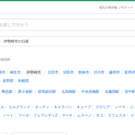
地元の掲示板 ジモティー
伊勢崎市の日産
403件
崎市
桐生市
伊勢崎市
太田市
沼田市
館林市
渋川市
藤岡市
富岡
多野郡
利根郡
剛志駅
西小泉駅
群馬総社駅
北高崎駅
中央前橋駅
北藤岡駅
安中
イル
エルグランド
オッティ
キャラバン
キューブ
グロリア
シーマ
ジ
ノート
フーガ
フェアレディZ
マーチ
ムラーノ
モコ
ラフェスタ
リ