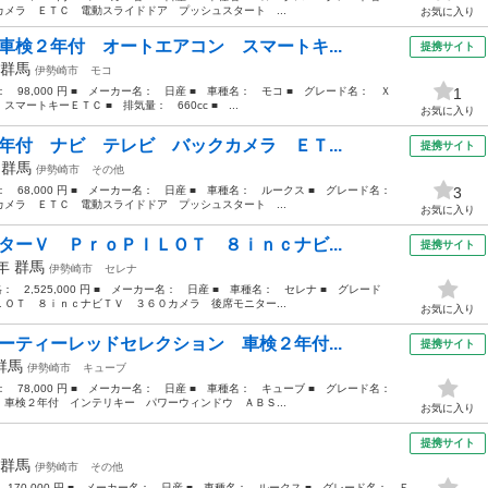
メラ ＥＴＣ 電動スライドドア プッシュスタート ...
お気に入り
車検２年付 オートエアコン スマートキ...
提携サイト
群馬
伊勢崎市
モコ
格： 98,000 円 ■ メーカー名： 日産 ■ 車種名： モコ ■ グレード名： Ｘ
1
ートキーＥＴＣ ■ 排気量： 660cc ■ ...
お気に入り
年付 ナビ テレビ バックカメラ ＥＴ...
提携サイト
年
群馬
伊勢崎市
その他
格： 68,000 円 ■ メーカー名： 日産 ■ 車種名： ルークス ■ グレード名：
3
メラ ＥＴＣ 電動スライドドア プッシュスタート ...
お気に入り
ターＶ ＰｒｏＰＩＬＯＴ ８ｉｎｃナビ...
提携サイト
2年
群馬
伊勢崎市
セレナ
格： 2,525,000 円 ■ メーカー名： 日産 ■ 車種名： セレナ ■ グレード
ＯＴ ８ｉｎｃナビＴＶ ３６０カメラ 後席モニター...
お気に入り
ーティーレッドセレクション 車検２年付...
提携サイト
群馬
伊勢崎市
キューブ
格： 78,000 円 ■ メーカー名： 日産 ■ 車種名： キューブ ■ グレード名：
車検２年付 インテリキー パワーウィンドウ ＡＢＳ...
お気に入り
）
提携サイト
群馬
伊勢崎市
その他
 170,000 円 ■ メーカー名： 日産 ■ 車種名： ルークス ■ グレード名： Ｅ