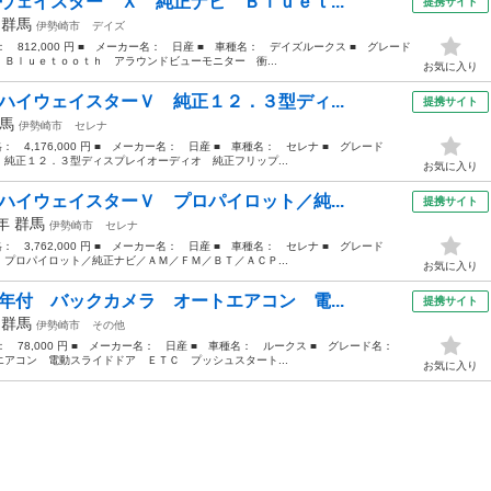
ウェイスター Ｘ 純正ナビ Ｂｌｕｅｔ...
提携サイト
年
群馬
伊勢崎市
デイズ
格： 812,000 円 ■ メーカー名： 日産 ■ 車種名： デイズルークス ■ グレード
Ｂｌｕｅｔｏｏｔｈ アラウンドビューモニター 衝...
お気に入り
ハイウェイスターＶ 純正１２．３型ディ...
提携サイト
馬
伊勢崎市
セレナ
格： 4,176,000 円 ■ メーカー名： 日産 ■ 車種名： セレナ ■ グレード
純正１２．３型ディスプレイオーディオ 純正フリップ...
お気に入り
ハイウェイスターＶ プロパイロット／純...
提携サイト
5年
群馬
伊勢崎市
セレナ
格： 3,762,000 円 ■ メーカー名： 日産 ■ 車種名： セレナ ■ グレード
プロパイロット／純正ナビ／ＡＭ／ＦＭ／ＢＴ／ＡＣＰ...
お気に入り
年付 バックカメラ オートエアコン 電...
提携サイト
年
群馬
伊勢崎市
その他
格： 78,000 円 ■ メーカー名： 日産 ■ 車種名： ルークス ■ グレード名：
アコン 電動スライドドア ＥＴＣ プッシュスタート...
お気に入り