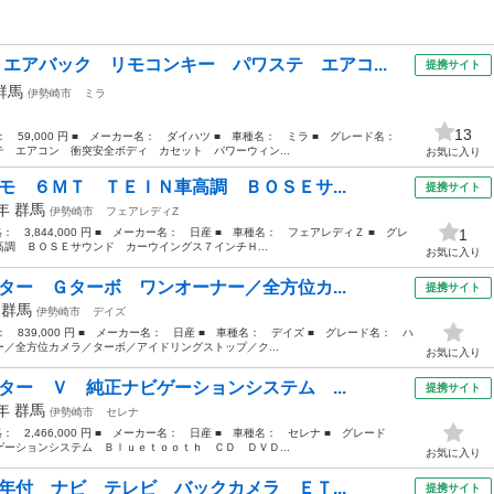
 エアバック リモコンキー パワステ エアコ...
提携サイト
群馬
伊勢崎市
ミラ
13
格： 59,000 円 ■ メーカー名： ダイハツ ■ 車種名： ミラ ■ グレード名：
 エアコン 衝突安全ボディ カセット パワーウィン...
お気に入り
モ ６ＭＴ ＴＥＩＮ車高調 ＢＯＳＥサ...
提携サイト
4年
群馬
伊勢崎市
フェアレディZ
格： 3,844,000 円 ■ メーカー名： 日産 ■ 車種名： フェアレディＺ ■ グレ
1
調 ＢＯＳＥサウンド カーウイングス７インチＨ...
お気に入り
ター Ｇターボ ワンオーナー／全方位カ...
提携サイト
年
群馬
伊勢崎市
デイズ
格： 839,000 円 ■ メーカー名： 日産 ■ 車種名： デイズ ■ グレード名： ハ
／全方位カメラ／ターボ／アイドリングストップ／ク...
お気に入り
ター Ｖ 純正ナビゲーションシステム ...
提携サイト
2年
群馬
伊勢崎市
セレナ
格： 2,466,000 円 ■ メーカー名： 日産 ■ 車種名： セレナ ■ グレード
ーションシステム Ｂｌｕｅｔｏｏｔｈ ＣＤ ＤＶＤ...
お気に入り
年付 ナビ テレビ バックカメラ ＥＴ...
提携サイト