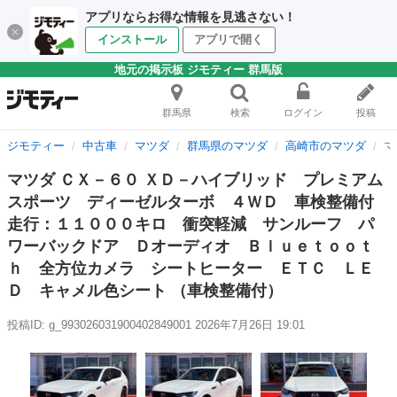
アプリならお得な情報を見逃さない！
インストール
アプリで開く
地元の掲示板 ジモティー 群馬版
群馬県
検索
ログイン
投稿
ジモティー
中古車
マツダ
群馬県のマツダ
高崎市のマツダ
マ
マツダ ＣＸ－６０ ＸＤ－ハイブリッド プレミアム
スポーツ ディーゼルターボ ４ＷＤ 車検整備付
走行：１１０００キロ 衝突軽減 サンルーフ パ
ワーバックドア Ｄオーディオ Ｂｌｕｅｔｏｏｔ
ｈ 全方位カメラ シートヒーター ＥＴＣ ＬＥ
Ｄ キャメル色シート （車検整備付）
投稿ID: g_993026031900402849001
2026年7月26日 19:01