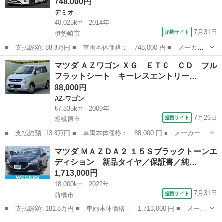
748,000円
デミオ
40,025km
2014年
7月31日
提携サイト
伊勢崎市
■ 支払総額: 88.8万円 ■ 車両本体価格： 748,000 円 ■ メーカー
名： マツダ ■ 車種名： デミオ ■ グレード名： ＸＤツーリン
群馬
伊勢崎市
デミオ
マツダ ＡＺワゴン ＸＧ ＥＴＣ ＣＤ フル
グ ＴＯＰＬＩＮＥフルエアロ ＴＯＰＬＩＮＥウィング フジツボ
フラットシート キーレスエントリー…
マフラー フ...
88,000円
AZ-ワゴン
87,835km
2009年
7月26日
提携サイト
相模原市
■ 支払総額: 13.8万円 ■ 車両本体価格： 88,000 円 ■ メーカー
名： マツダ ■ 車種名： ＡＺワゴン ■ グレード名： ＸＧ Ｅ
神奈川
相模原市
AZ-ワゴン
マツダ ＭＡＺＤＡ２ １５Ｓブラックトーンエ
ＴＣ ＣＤ フルフラットシート キーレスエントリー 運転席エア
ディション 新品タイヤ／保証書／純…
バック 助手席...
1,713,000円
18,000km
2022年
7月31日
提携サイト
前橋市
■ 支払総額: 181.8万円 ■ 車両本体価格： 1,713,000 円 ■ メーカ
ー名： マツダ ■ 車種名： ＭＡＺＤＡ２ ■ グレード名： １５
群馬
前橋市
マツダ