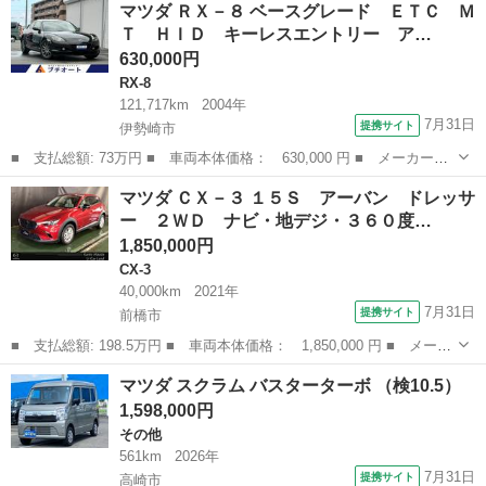
マツダ ＲＸ－８ ベースグレード ＥＴＣ Ｍ
Ｓブラックトーンエディション 新品タイヤ／保証書／純正 ＳＤナ
Ｔ ＨＩＤ キーレスエントリー ア…
ビ／衝突...
630,000円
RX-8
121,717km
2004年
7月31日
提携サイト
伊勢崎市
■ 支払総額: 73万円 ■ 車両本体価格： 630,000 円 ■ メーカー
名： マツダ ■ 車種名： ＲＸ－８ ■ グレード名： ベースグレ
群馬
伊勢崎市
RX-8
マツダ ＣＸ－３ １５Ｓ アーバン ドレッサ
ード ＥＴＣ ＭＴ ＨＩＤ キーレスエントリー アルミホイー
ー ２ＷＤ ナビ・地デジ・３６０度…
ル 衝突安全ボディ...
1,850,000円
CX-3
40,000km
2021年
7月31日
提携サイト
前橋市
■ 支払総額: 198.5万円 ■ 車両本体価格： 1,850,000 円 ■ メーカ
ー名： マツダ ■ 車種名： ＣＸ－３ ■ グレード名： １５Ｓ
群馬
前橋市
CX-3
マツダ スクラム バスターターボ （検10.5）
アーバン ドレッサー ２ＷＤ ナビ・地デジ・３６０度カメラ・Ｅ
1,598,000円
ＴＣ・衝...
その他
561km
2026年
7月31日
提携サイト
高崎市