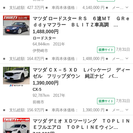
■ 支払総額: 427.3万円 ■ 車両本体価格： 4,140,000 円 ■ メーカ
ー名： マツダ ■ 車種名： ＣＸ－６０ ■ グレード名： ３．
群馬
前橋市
マツダ
マツダ ロードスター ＲＳ ６速ＭＴ ＧＲｅ
３ ＸＤ ドライブ エディション ４ＷＤ ディーゼルターボ デ
ｄｄｙマフラー ＢＬＩＴＺ車高調 …
モＵＰ レ...
1,488,000円
ロードスター
64,844km
2011年
7月31日
提携サイト
伊勢崎市
■ 支払総額: 164.8万円 ■ 車両本体価格： 1,488,000 円 ■ メーカ
ー名： マツダ ■ 車種名： ロードスター ■ グレード名： Ｒ
群馬
伊勢崎市
ロードスター
マツダ ＣＸ－５ ＸＤ Ｌパッケージ ディー
Ｓ ６速ＭＴ ＧＲｅｄｄｙマフラー ＢＬＩＴＺ車高調 Ｃａｒｒ
ゼル フリップダウン 純正ナビ バ…
ｏｚｅｒｉ...
1,390,000円
CX-5
92,787km
2017年
7月31日
提携サイト
前橋市
■ 支払総額: 156.9万円 ■ 車両本体価格： 1,390,000 円 ■ メーカ
ー名： マツダ ■ 車種名： ＣＸ－５ ■ グレード名： ＸＤ Ｌ
群馬
前橋市
CX-5
マツダ デミオ ＸＤツーリング ＴＯＰＬＩＮ
パッケージ ディーゼル フリップダウン 純正ナビ バックカメ
Ｅフルエアロ ＴＯＰＬＩＮＥウィン…
ラ スマー...