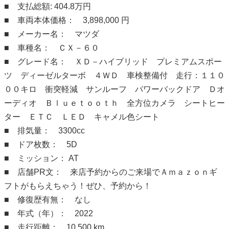
■ 支払総額: 404.8万円
■ 車両本体価格： 3,898,000 円
■ メーカー名： マツダ
■ 車種名： ＣＸ－６０
■ グレード名： ＸＤ－ハイブリッド プレミアムスポー
ツ ディーゼルターボ ４ＷＤ 車検整備付 走行：１１０
００キロ 衝突軽減 サンルーフ パワーバックドア Ｄオ
ーディオ Ｂｌｕｅｔｏｏｔｈ 全方位カメラ シートヒー
ター ＥＴＣ ＬＥＤ キャメル色シート
■ 排気量： 3300cc
■ ドア枚数： 5D
■ ミッション： AT
■ 店舗PR文： 来店予約からのご来場でＡｍａｚｏｎギ
フトがもらえちゃう！ぜひ、予約から！
■ 修復歴有無： なし
■ 年式（年）： 2022
■ 走行距離： 10,500 km