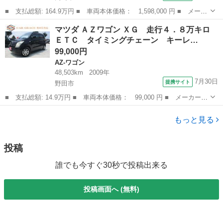
■ 支払総額: 164.9万円 ■ 車両本体価格： 1,598,000 円 ■ メーカ
ー名： マツダ ■ 車種名： スクラム ■ グレード名： バスター
群馬
高崎市
その他
マツダ ＡＺワゴン ＸＧ 走行４．８万キロ
ターボ ■ 排気量： 660cc ■ ドア枚数： 5D ■ ミッション...
ＥＴＣ タイミングチェーン キーレ…
99,000円
AZ-ワゴン
48,503km
2009年
7月30日
提携サイト
野田市
■ 支払総額: 14.9万円 ■ 車両本体価格： 99,000 円 ■ メーカー
名： マツダ ■ 車種名： ＡＺワゴン ■ グレード名： ＸＧ 走
千葉
野田市
AZ-ワゴン
行４．８万キロ ＥＴＣ タイミングチェーン キーレス 電動格納
もっと見る
ミラー ドアバ...
投稿
誰でも今すぐ30秒で投稿出来る
投稿画面へ (無料)