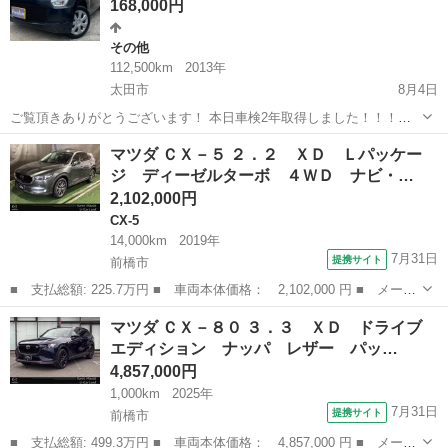
168,000円
その他
112,500km
2013年
太田市
8月4日
ご覧頂きありがとうございます！ 本日車検2年取得しました！！！！
早い者勝ちとなっております！ エネチャージ アイドリングスト
群馬
太田市
その他
フレア
マツダ ＣＸ－５ ２．２ ＸＤ Ｌパッケー
ップ付車両です！ 整備内容 ◎エンジンオイルワコーズで交換 ◎オイ
ジ ディーゼルターボ ４ＷＤ ナビ・…
ルフィルター ◎cvt...
2,102,000円
CX-5
14,000km
2019年
7月31日
提携サイト
前橋市
■ 支払総額: 225.7万円 ■ 車両本体価格： 2,102,000 円 ■ メーカ
ー名： マツダ ■ 車種名： ＣＸ－５ ■ グレード名： ２．２
群馬
前橋市
CX-5
マツダ ＣＸ－８０ ３．３ ＸＤ ドライブ
ＸＤ Ｌパッケージ ディーゼルターボ ４ＷＤ ナビ・地デジ・３
エディション ナッパ レザー パッ…
６０度カ...
4,857,000円
1,000km
2025年
7月31日
提携サイト
前橋市
■ 支払総額: 499.3万円 ■ 車両本体価格： 4,857,000 円 ■ メーカ