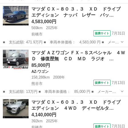
ー名： マツダ ■ 車種名： ＣＸ－８０ ■ グレード名： ３．
群馬
前橋市
マツダ
マツダ ＣＸ－８０ ３．３ ＸＤ ドライブ
３ ＸＤ ドライブ エディション ナッパ レザー パッケ ナ
エディション ナッパ レザー パッ…
ビ・地デジ・...
4,583,000円
569km
2025年
7月31日
提携サイト
前橋市
■ 支払総額: 471.9万円 ■ 車両本体価格： 4,583,000 円 ■ メーカ
ー名： マツダ ■ 車種名： ＣＸ－８０ ■ グレード名： ３．
群馬
前橋市
マツダ
マツダ ＡＺワゴン ＦＸ－Ｓスペシャル ４Ｗ
３ ＸＤ ドライブ エディション ナッパ レザー パッケ ディ
Ｄ 修復歴無 ＣＤ ＭＤ ラジオ …
ーゼルター...
85,000円
AZ-ワゴン
158,288km
2008年
7月13日
提携サイト
熊谷市
■ 支払総額: 13万円 ■ 車両本体価格： 85,000 円 ■ メーカー
名： マツダ ■ 車種名： ＡＺワゴン ■ グレード名： ＦＸ－Ｓ
埼玉
熊谷市
AZ-ワゴン
マツダ ＣＸ－６０ ３．３ ＸＤ ドライブ
スペシャル ４ＷＤ 修復歴無 ＣＤ ＭＤ ラジオ ＥＴＣ スマ
エディション ４ＷＤ ディーゼルタ…
ートキー シートヒ...
4,140,000円
392km
2025年
7月31日
提携サイト
前橋市