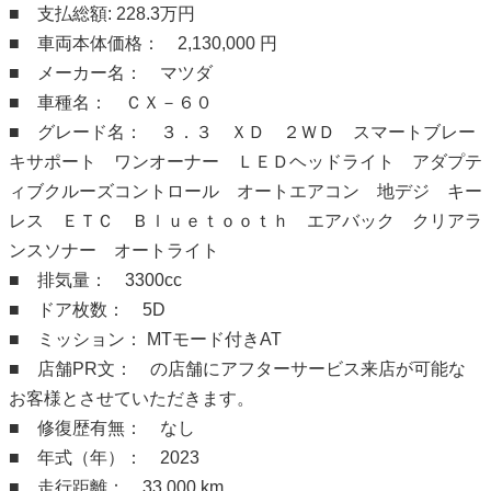
■ 支払総額: 228.3万円
■ 車両本体価格： 2,130,000 円
■ メーカー名： マツダ
■ 車種名： ＣＸ－６０
■ グレード名： ３．３ ＸＤ ２ＷＤ スマートブレー
キサポート ワンオーナー ＬＥＤヘッドライト アダプテ
ィブクルーズコントロール オートエアコン 地デジ キー
レス ＥＴＣ Ｂｌｕｅｔｏｏｔｈ エアバック クリアラ
ンスソナー オートライト
■ 排気量： 3300cc
■ ドア枚数： 5D
■ ミッション： MTモード付きAT
■ 店舗PR文： の店舗にアフターサービス来店が可能な
お客様とさせていただきます。
■ 修復歴有無： なし
■ 年式（年）： 2023
■ 走行距離： 33,000 km