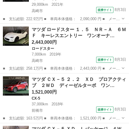
29,000km
2021年
8月3日
提携サイト
高崎市
■ 支払総額: 222.9万円 ■ 車両本体価格： 2,090,000 円 ■ メーカ
ー名： マツダ ■ 車種名： ＣＸ－３０ ■ グレード名： １．
群馬
高崎市
マツダ
マツダ ロードスター １．５ ＮＲ－Ａ ６Ｍ
８ ＸＤ Ｌパッケージ ディーゼルターボ 地デジチューナー ワ
Ｆ キーレスエントリー ワンオーナ…
ンオーナー...
2,443,000円
ロードスター
7,000km
2019年
8月3日
提携サイト
高崎市
■ 支払総額: 258.1万円 ■ 車両本体価格： 2,443,000 円 ■ メーカ
ー名： マツダ ■ 車種名： ロードスター ■ グレード名： １．
群馬
高崎市
ロードスター
マツダ ＣＸ－５ ２．２ ＸＤ プロアクティ
５ ＮＲ－Ａ ６ＭＦ キーレスエントリー ワンオーナー車 クリ
ブ ２ＷＤ ディーゼルターボ ワン…
アランス...
1,521,000円
CX-5
37,000km
2018年
8月3日
提携サイト
前橋市
■ 支払総額: 163.5万円 ■ 車両本体価格： 1,521,000 円 ■ メーカ
ー名： マツダ ■ 車種名： ＣＸ－５ ■ グレード名： ２．２
群馬
前橋市
CX-5
マツダ ＣＸ－５ ＸＤ Ｌパッケージ ４Ｗ