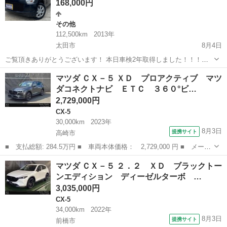
168,000円
その他
112,500km
2013年
太田市
8月4日
ご覧頂きありがとうございます！ 本日車検2年取得しました！！！！
早い者勝ちとなっております！ エネチャージ アイドリングスト
群馬
太田市
その他
フレア
マツダ ＣＸ－５ ＸＤ プロアクティブ マツ
ップ付車両です！ 整備内容 ◎エンジンオイルワコーズで交換 ◎オイ
ダコネクトナビ ＥＴＣ ３６０°ビ…
ルフィルター ◎cvt...
2,729,000円
CX-5
30,000km
2023年
8月3日
提携サイト
高崎市
■ 支払総額: 284.5万円 ■ 車両本体価格： 2,729,000 円 ■ メーカ
ー名： マツダ ■ 車種名： ＣＸ－５ ■ グレード名： ＸＤ プ
群馬
高崎市
CX-5
マツダ ＣＸ－５ ２．２ ＸＤ ブラックトー
ロアクティブ マツダコネクトナビ ＥＴＣ ３６０°ビューモニタ
ンエディション ディーゼルターボ …
ー 前後...
3,035,000円
CX-5
34,000km
2022年
8月3日
提携サイト
前橋市