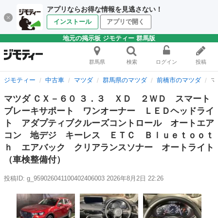
アプリならお得な情報を見逃さない！
インストール
アプリで開く
地元の掲示板 ジモティー 群馬版
群馬県
検索
ログイン
投稿
ジモティー
中古車
マツダ
群馬県のマツダ
前橋市のマツダ
マ
マツダ ＣＸ－６０ ３．３ ＸＤ ２ＷＤ スマート
ブレーキサポート ワンオーナー ＬＥＤヘッドライ
ト アダプティブクルーズコントロール オートエア
コン 地デジ キーレス ＥＴＣ Ｂｌｕｅｔｏｏｔ
ｈ エアバック クリアランスソナー オートライト
（車検整備付）
投稿ID: g_959026041100402406003
2026年8月2日 22:26