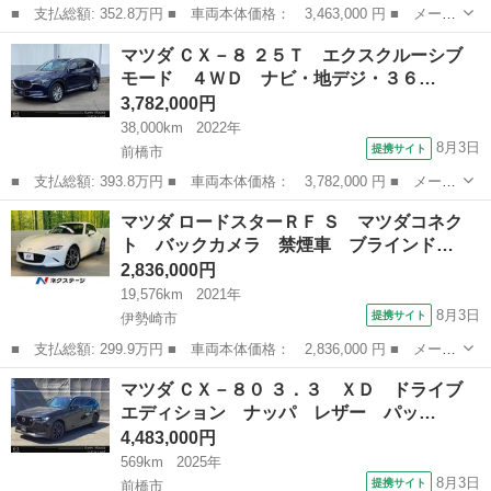
■ 支払総額: 352.8万円 ■ 車両本体価格： 3,463,000 円 ■ メーカ
ー名： マツダ ■ 車種名： ロードスターＲＦ ■ グレード名：
群馬
高崎市
マツダ
マツダ ＣＸ－８ ２５Ｔ エクスクルーシブ
ＲＳ ６速ＭＴ 純正ナビ バックカメラ フルセグＴＶ ドラレ
モード ４ＷＤ ナビ・地デジ・３６…
コ ＢＳＭ...
3,782,000円
38,000km
2022年
8月3日
提携サイト
前橋市
■ 支払総額: 393.8万円 ■ 車両本体価格： 3,782,000 円 ■ メーカ
ー名： マツダ ■ 車種名： ＣＸ－８ ■ グレード名： ２５Ｔ
群馬
前橋市
マツダ
マツダ ロードスターＲＦ Ｓ マツダコネク
エクスクルーシブ モード ４ＷＤ ナビ・地デジ・３６０度カメ
ト バックカメラ 禁煙車 ブラインド…
ラ・ＥＴＣ...
2,836,000円
19,576km
2021年
8月3日
提携サイト
伊勢崎市
■ 支払総額: 299.9万円 ■ 車両本体価格： 2,836,000 円 ■ メーカ
ー名： マツダ ■ 車種名： ロードスターＲＦ ■ グレード名：
群馬
伊勢崎市
マツダ
マツダ ＣＸ－８０ ３．３ ＸＤ ドライブ
Ｓ マツダコネクト バックカメラ 禁煙車 ブラインドスポットモ
エディション ナッパ レザー パッ…
ニター ...
4,483,000円
569km
2025年
8月3日
提携サイト
前橋市