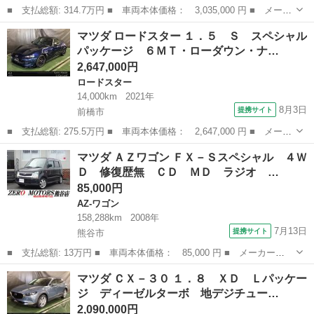
■ 支払総額: 314.7万円 ■ 車両本体価格： 3,035,000 円 ■ メーカ
ー名： マツダ ■ 車種名： ＣＸ－５ ■ グレード名： ２．２
群馬
前橋市
CX-5
マツダ ロードスター １．５ Ｓ スペシャル
ＸＤ ブラックトーンエディション ディーゼルターボ ナビ・地デ
パッケージ ６ＭＴ・ローダウン・ナ…
ジ・３６...
2,647,000円
ロードスター
14,000km
2021年
8月3日
提携サイト
前橋市
■ 支払総額: 275.5万円 ■ 車両本体価格： 2,647,000 円 ■ メーカ
ー名： マツダ ■ 車種名： ロードスター ■ グレード名： １．
群馬
前橋市
ロードスター
マツダ ＡＺワゴン ＦＸ－Ｓスペシャル ４Ｗ
５ Ｓ スペシャルパッケージ ６ＭＴ・ローダウン・ナビ・バック
Ｄ 修復歴無 ＣＤ ＭＤ ラジオ …
カメラ・...
85,000円
AZ-ワゴン
158,288km
2008年
7月13日
提携サイト
熊谷市
■ 支払総額: 13万円 ■ 車両本体価格： 85,000 円 ■ メーカー
名： マツダ ■ 車種名： ＡＺワゴン ■ グレード名： ＦＸ－Ｓ
埼玉
熊谷市
AZ-ワゴン
マツダ ＣＸ－３０ １．８ ＸＤ Ｌパッケー
スペシャル ４ＷＤ 修復歴無 ＣＤ ＭＤ ラジオ ＥＴＣ スマ
ジ ディーゼルターボ 地デジチュー…
ートキー シートヒ...
2,090,000円