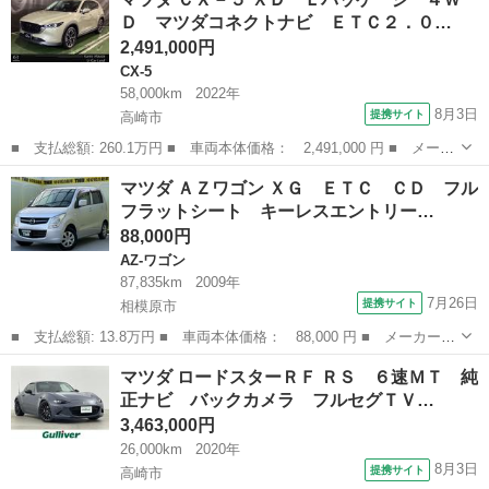
ＸＤ プロアクティブ ２ＷＤ ディーゼルターボ ワンオーナー
Ｄ マツダコネクトナビ ＥＴＣ２．０…
バックカ...
2,491,000円
CX-5
58,000km
2022年
8月3日
提携サイト
高崎市
■ 支払総額: 260.1万円 ■ 車両本体価格： 2,491,000 円 ■ メーカ
ー名： マツダ ■ 車種名： ＣＸ－５ ■ グレード名： ＸＤ Ｌ
群馬
高崎市
CX-5
マツダ ＡＺワゴン ＸＧ ＥＴＣ ＣＤ フル
パッケージ ４ＷＤ マツダコネクトナビ ＥＴＣ２．０ ３６０°ビ
フラットシート キーレスエントリー…
ューモ...
88,000円
AZ-ワゴン
87,835km
2009年
7月26日
提携サイト
相模原市
■ 支払総額: 13.8万円 ■ 車両本体価格： 88,000 円 ■ メーカー
名： マツダ ■ 車種名： ＡＺワゴン ■ グレード名： ＸＧ Ｅ
神奈川
相模原市
AZ-ワゴン
マツダ ロードスターＲＦ ＲＳ ６速ＭＴ 純
ＴＣ ＣＤ フルフラットシート キーレスエントリー 運転席エア
正ナビ バックカメラ フルセグＴＶ…
バック 助手席...
3,463,000円
26,000km
2020年
8月3日
提携サイト
高崎市