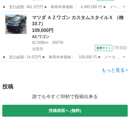
■ 支払総額: 461.9万円 ■ 車両本体価格： 4,483,000 円 ■ メーカ
ー名： マツダ ■ 車種名： ＣＸ－８０ ■ グレード名： ３．
群馬
前橋市
マツダ
マツダ ＡＺワゴン カスタムスタイルＸ （検
３ ＸＤ ドライブ エディション ナッパ レザー パッケ ディ
10.7）
ーゼルター...
109,000円
AZ-ワゴン
92,000km
2007年
7月15日
提携サイト
太田市
■ 支払総額: 14.9万円 ■ 車両本体価格： 109,000 円 ■ メーカー
名： マツダ ■ 車種名： ＡＺワゴン ■ グレード名： カスタム
群馬
太田市
AZ-ワゴン
スタイルＸ ■ 排気量： 660cc ■ ドア枚数： 5D ■ ミッション...
もっと見る
投稿
誰でも今すぐ30秒で投稿出来る
投稿画面へ (無料)