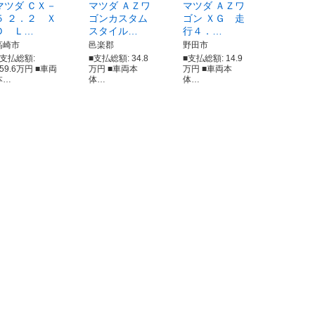
マツダ ＣＸ－
マツダ ＡＺワ
マツダ ＡＺワ
５ ２．２ Ｘ
ゴンカスタム
ゴン ＸＧ 走
Ｄ Ｌ…
スタイル…
行４．…
高崎市
邑楽郡
野田市
■支払総額:
■支払総額: 34.8
■支払総額: 14.9
259.6万円 ■車両
万円 ■車両本
万円 ■車両本
本…
体…
体…