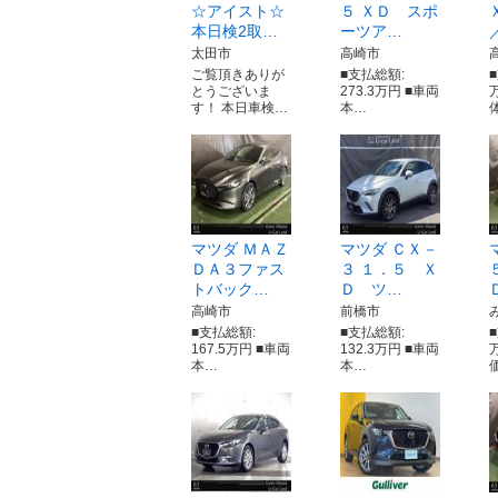
☆アイスト☆
５ ＸＤ スポ
本日検2取…
ーツア…
太田市
高崎市
ご覧頂きありが
■支払総額:
■
とうございま
273.3万円 ■車両
す！ 本日車検…
本…
マツダ ＭＡＺ
マツダ ＣＸ－
ＤＡ３ファス
３ １．５ Ｘ
トバック…
Ｄ ツ…
高崎市
前橋市
■支払総額:
■支払総額:
167.5万円 ■車両
132.3万円 ■車両
本…
本…