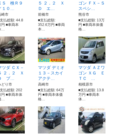
ＸＳ 検Ｒ９
５ ２．２ Ｘ
ゴン ＦＸ－Ｓ
／１０…
Ｄ エ…
スペシ…
高崎市
前橋市
熊谷市
支払総額: 44.8
■支払総額:
■支払総額: 13万
万円 ■車両本
352.6万円 ■車両
円 ■車両本体価
体…
本…
格…
マツダ ＣＸ－
マツダ デミオ
マツダ ＡＺワ
５ ２．２ Ｘ
１３－スカイ
ゴン ＸＧ Ｅ
Ｄ プ…
アクテ…
ＴＣ …
みどり市
高崎市
相模原市
■支払総額: 202
■支払総額: 64万
■支払総額: 13.8
万円 ■車両本体
円 ■車両本体価
万円 ■車両本
価…
格…
体…