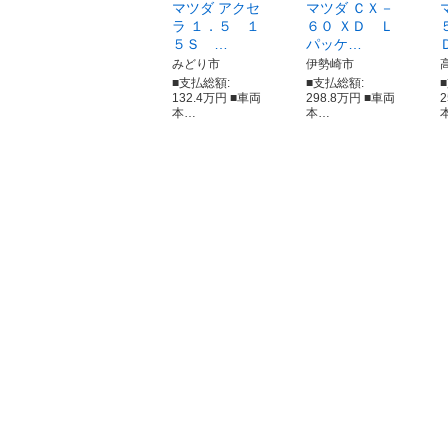
マツダ アクセ
マツダ ＣＸ－
ラ １．５ １
６０ ＸＤ Ｌ
５Ｓ …
パッケ…
みどり市
伊勢崎市
■支払総額:
■支払総額:
132.4万円 ■車両
298.8万円 ■車両
本…
本…