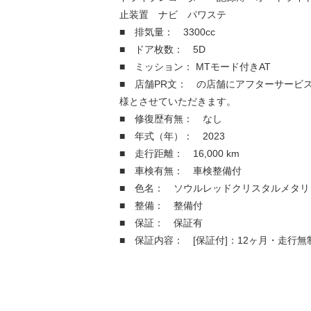
止装置 ナビ パワステ
■ 排気量： 3300cc
■ ドア枚数： 5D
■ ミッション： MTモード付きAT
■ 店舗PR文： の店舗にアフターサービ
様とさせていただきます。
■ 修復歴有無： なし
■ 年式（年）： 2023
■ 走行距離： 16,000 km
■ 車検有無： 車検整備付
■ 色名： ソウルレッドクリスタルメタリ
■ 整備： 整備付
■ 保証： 保証有
■ 保証内容： [保証付]：12ヶ月・走行無