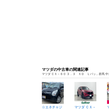
マツダの中古車の関連記事
マツダ ＣＸ－６０ ３．３ ＸＤ Ｌパッ... 群馬
☆エネチャジ
マツダ ＣＸ－