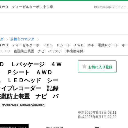
ＷＤ ディーゼルターボ... 中古車
地元の掲示板 ジモティー
ツダ
前橋市のマツダ
 ４ＷＤ ディーゼルターボ ＰＣＳ Ｐシート ＡＷＤ 本革 電動Ｒゲート キ
ＥＴＣ 盗難防止装置 ナビ パワステ （車検整備付）
ＸＤ Ｌパッケージ ４Ｗ
お気に入り登録
Ｓ Ｐシート ＡＷＤ
ス ＬＥＤヘッド シー
ライブレコーダー 記録
盗難防止装置 ナビ パ
g_959026031600402406002）
更新2026年8月8日 08:11
作成2026年8月1日 22:29