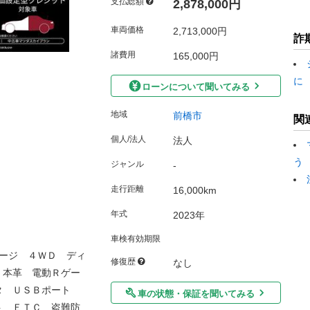
支払総額
2,878,000円
車両価格
2,713,000円
詐
諸費用
165,000円
に
ローンについて聞いてみる
地域
前橋市
関
個人/法人
法人
う
ジャンル
-
走行距離
16,000km
年式
2023年
車検有効期限
ージ ４ＷＤ ディ
修復歴
なし
 本革 電動Ｒゲー
タ ＵＳＢポート
車の状態・保証を聞いてみる
ト ＥＴＣ 盗難防