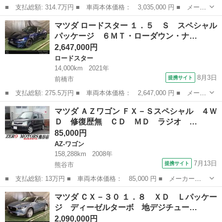
■ 支払総額: 314.7万円 ■ 車両本体価格： 3,035,000 円 ■ メーカ
ー名： マツダ ■ 車種名： ＣＸ－５ ■ グレード名： ２．２
群馬
前橋市
CX-5
マツダ ロードスター １．５ Ｓ スペシャル
ＸＤ ブラックトーンエディション ディーゼルターボ ナビ・地デ
パッケージ ６ＭＴ・ローダウン・ナ…
ジ・３６...
2,647,000円
ロードスター
14,000km
2021年
8月3日
提携サイト
前橋市
■ 支払総額: 275.5万円 ■ 車両本体価格： 2,647,000 円 ■ メーカ
ー名： マツダ ■ 車種名： ロードスター ■ グレード名： １．
群馬
前橋市
ロードスター
マツダ ＡＺワゴン ＦＸ－Ｓスペシャル ４Ｗ
５ Ｓ スペシャルパッケージ ６ＭＴ・ローダウン・ナビ・バック
Ｄ 修復歴無 ＣＤ ＭＤ ラジオ …
カメラ・...
85,000円
AZ-ワゴン
158,288km
2008年
7月13日
提携サイト
熊谷市
■ 支払総額: 13万円 ■ 車両本体価格： 85,000 円 ■ メーカー
名： マツダ ■ 車種名： ＡＺワゴン ■ グレード名： ＦＸ－Ｓ
埼玉
熊谷市
AZ-ワゴン
マツダ ＣＸ－３０ １．８ ＸＤ Ｌパッケー
スペシャル ４ＷＤ 修復歴無 ＣＤ ＭＤ ラジオ ＥＴＣ スマ
ジ ディーゼルターボ 地デジチュー…
ートキー シートヒ...
2,090,000円