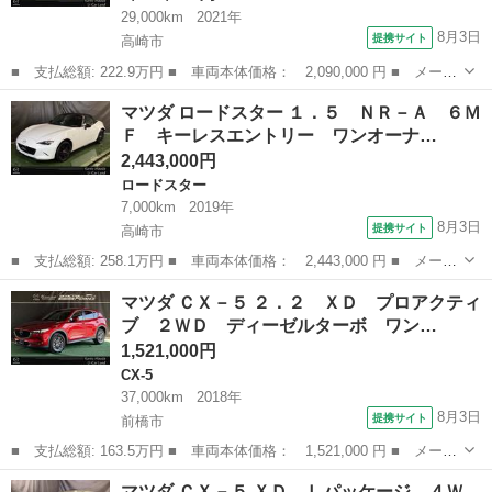
29,000km
2021年
8月3日
提携サイト
高崎市
■ 支払総額: 222.9万円 ■ 車両本体価格： 2,090,000 円 ■ メーカ
ー名： マツダ ■ 車種名： ＣＸ－３０ ■ グレード名： １．
群馬
高崎市
マツダ
マツダ ロードスター １．５ ＮＲ－Ａ ６Ｍ
８ ＸＤ Ｌパッケージ ディーゼルターボ 地デジチューナー ワ
Ｆ キーレスエントリー ワンオーナ…
ンオーナー...
2,443,000円
ロードスター
7,000km
2019年
8月3日
提携サイト
高崎市
■ 支払総額: 258.1万円 ■ 車両本体価格： 2,443,000 円 ■ メーカ
ー名： マツダ ■ 車種名： ロードスター ■ グレード名： １．
群馬
高崎市
ロードスター
マツダ ＣＸ－５ ２．２ ＸＤ プロアクティ
５ ＮＲ－Ａ ６ＭＦ キーレスエントリー ワンオーナー車 クリ
ブ ２ＷＤ ディーゼルターボ ワン…
アランス...
1,521,000円
CX-5
37,000km
2018年
8月3日
提携サイト
前橋市
■ 支払総額: 163.5万円 ■ 車両本体価格： 1,521,000 円 ■ メーカ
ー名： マツダ ■ 車種名： ＣＸ－５ ■ グレード名： ２．２
群馬
前橋市
CX-5
マツダ ＣＸ－５ ＸＤ Ｌパッケージ ４Ｗ