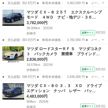
■ 支払総額: 352.8万円 ■ 車両本体価格： 3,463,000 円 ■ メーカ
ー名： マツダ ■ 車種名： ロードスターＲＦ ■ グレード名：
群馬
高崎市
マツダ
マツダ ＣＸ－８ ２５Ｔ エクスクルーシブ
ＲＳ ６速ＭＴ 純正ナビ バックカメラ フルセグＴＶ ドラレ
モード ４ＷＤ ナビ・地デジ・３６…
コ ＢＳＭ...
3,782,000円
38,000km
2022年
8月3日
提携サイト
前橋市
■ 支払総額: 393.8万円 ■ 車両本体価格： 3,782,000 円 ■ メーカ
ー名： マツダ ■ 車種名： ＣＸ－８ ■ グレード名： ２５Ｔ
群馬
前橋市
マツダ
マツダ ロードスターＲＦ Ｓ マツダコネク
エクスクルーシブ モード ４ＷＤ ナビ・地デジ・３６０度カメ
ト バックカメラ 禁煙車 ブラインド…
ラ・ＥＴＣ...
2,836,000円
19,576km
2021年
8月3日
提携サイト
伊勢崎市
■ 支払総額: 299.9万円 ■ 車両本体価格： 2,836,000 円 ■ メーカ
ー名： マツダ ■ 車種名： ロードスターＲＦ ■ グレード名：
群馬
伊勢崎市
マツダ
マツダ ＣＸ－８０ ３．３ ＸＤ ドライブ
Ｓ マツダコネクト バックカメラ 禁煙車 ブラインドスポットモ
エディション ナッパ レザー パッ…
ニター ...
4,483,000円
569km
2025年
8月3日
提携サイト
前橋市