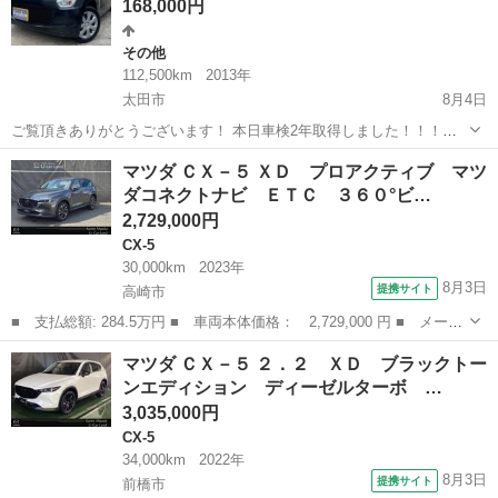
168,000円
その他
112,500km
2013年
太田市
8月4日
ご覧頂きありがとうございます！ 本日車検2年取得しました！！！！
早い者勝ちとなっております！ エネチャージ アイドリングスト
群馬
太田市
その他
フレア
マツダ ＣＸ－５ ＸＤ プロアクティブ マツ
ップ付車両です！ 整備内容 ◎エンジンオイルワコーズで交換 ◎オイ
ダコネクトナビ ＥＴＣ ３６０°ビ…
ルフィルター ◎cvt...
2,729,000円
CX-5
30,000km
2023年
8月3日
提携サイト
高崎市
■ 支払総額: 284.5万円 ■ 車両本体価格： 2,729,000 円 ■ メーカ
ー名： マツダ ■ 車種名： ＣＸ－５ ■ グレード名： ＸＤ プ
群馬
高崎市
CX-5
マツダ ＣＸ－５ ２．２ ＸＤ ブラックトー
ロアクティブ マツダコネクトナビ ＥＴＣ ３６０°ビューモニタ
ンエディション ディーゼルターボ …
ー 前後...
3,035,000円
CX-5
34,000km
2022年
8月3日
提携サイト
前橋市