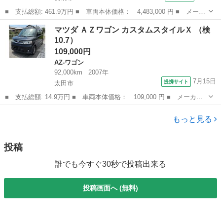
■ 支払総額: 461.9万円 ■ 車両本体価格： 4,483,000 円 ■ メーカ
ー名： マツダ ■ 車種名： ＣＸ－８０ ■ グレード名： ３．
群馬
前橋市
マツダ
マツダ ＡＺワゴン カスタムスタイルＸ （検
３ ＸＤ ドライブ エディション ナッパ レザー パッケ ディ
10.7）
ーゼルター...
109,000円
AZ-ワゴン
92,000km
2007年
7月15日
提携サイト
太田市
■ 支払総額: 14.9万円 ■ 車両本体価格： 109,000 円 ■ メーカー
名： マツダ ■ 車種名： ＡＺワゴン ■ グレード名： カスタム
群馬
太田市
AZ-ワゴン
スタイルＸ ■ 排気量： 660cc ■ ドア枚数： 5D ■ ミッション...
もっと見る
投稿
誰でも今すぐ30秒で投稿出来る
投稿画面へ (無料)