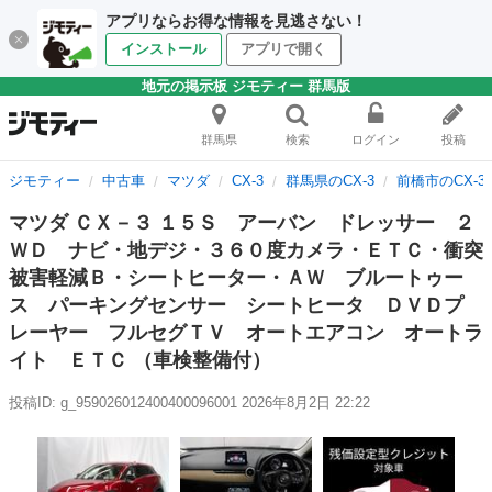
アプリならお得な情報を見逃さない！
インストール
アプリで開く
地元の掲示板 ジモティー 群馬版
群馬県
検索
ログイン
投稿
ジモティー
中古車
マツダ
CX-3
群馬県のCX-3
前橋市のCX-3
マツダ ＣＸ－３ １５Ｓ アーバン ドレッサー ２
ＷＤ ナビ・地デジ・３６０度カメラ・ＥＴＣ・衝突
被害軽減Ｂ・シートヒーター・ＡＷ ブルートゥー
ス パーキングセンサー シートヒータ ＤＶＤプ
レーヤー フルセグＴＶ オートエアコン オートラ
イト ＥＴＣ （車検整備付）
投稿ID: g_959026012400400096001
2026年8月2日 22:22