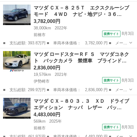
ー名： マツダ ■ 車種名： ロードスターＲＦ ■ グレード名：
群馬
高崎市
マツダ
マツダ ＣＸ－８ ２５Ｔ エクスクルーシブ
ＲＳ ６速ＭＴ 純正ナビ バックカメラ フルセグＴＶ ドラレ
モード ４ＷＤ ナビ・地デジ・３６…
コ ＢＳＭ...
3,782,000円
38,000km
2022年
8月3日
提携サイト
前橋市
■ 支払総額: 393.8万円 ■ 車両本体価格： 3,782,000 円 ■ メーカ
ー名： マツダ ■ 車種名： ＣＸ－８ ■ グレード名： ２５Ｔ
群馬
前橋市
マツダ
マツダ ロードスターＲＦ Ｓ マツダコネク
エクスクルーシブ モード ４ＷＤ ナビ・地デジ・３６０度カメ
ト バックカメラ 禁煙車 ブラインド…
ラ・ＥＴＣ...
2,836,000円
19,576km
2021年
8月3日
提携サイト
伊勢崎市
■ 支払総額: 299.9万円 ■ 車両本体価格： 2,836,000 円 ■ メーカ
ー名： マツダ ■ 車種名： ロードスターＲＦ ■ グレード名：
群馬
伊勢崎市
マツダ
マツダ ＣＸ－８０ ３．３ ＸＤ ドライブ
Ｓ マツダコネクト バックカメラ 禁煙車 ブラインドスポットモ
エディション ナッパ レザー パッ…
ニター ...
4,483,000円
569km
2025年
8月3日
提携サイト
前橋市
■ 支払総額: 461.9万円 ■ 車両本体価格： 4,483,000 円 ■ メーカ