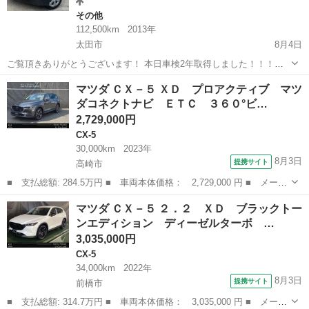
その他
112,500km
2013年
太田市
8月4日
ご覧頂きありがとうございます！ 本日車検2年取得しました！！！！
早い者勝ちとなっております！ エネチャージ アイドリングスト
群馬
太田市
その他
フレア
マツダ ＣＸ－５ ＸＤ プロアクティブ マツ
ップ付車両です！ 整備内容 ◎エンジンオイルワコーズで交換 ◎オイ
ダコネクトナビ ＥＴＣ ３６０°ビ…
ルフィルター ◎cvt...
2,729,000円
CX-5
30,000km
2023年
8月3日
提携サイト
高崎市
■ 支払総額: 284.5万円 ■ 車両本体価格： 2,729,000 円 ■ メーカ
ー名： マツダ ■ 車種名： ＣＸ－５ ■ グレード名： ＸＤ プ
群馬
高崎市
CX-5
マツダ ＣＸ－５ ２．２ ＸＤ ブラックトー
ロアクティブ マツダコネクトナビ ＥＴＣ ３６０°ビューモニタ
ンエディション ディーゼルターボ …
ー 前後...
3,035,000円
CX-5
34,000km
2022年
8月3日
提携サイト
前橋市
■ 支払総額: 314.7万円 ■ 車両本体価格： 3,035,000 円 ■ メーカ