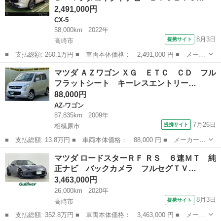
2,491,000円
CX-5
58,000km
2022年
8月3日
提携サイト
高崎市
■ 支払総額: 260.1万円 ■ 車両本体価格： 2,491,000 円 ■ メーカ
ー名： マツダ ■ 車種名： ＣＸ－５ ■ グレード名： ＸＤ Ｌ
群馬
高崎市
CX-5
マツダ ＡＺワゴン ＸＧ ＥＴＣ ＣＤ フル
パッケージ ４ＷＤ マツダコネクトナビ ＥＴＣ２．０ ３６０°ビ
フラットシート キーレスエントリー…
ューモ...
88,000円
AZ-ワゴン
87,835km
2009年
7月26日
提携サイト
相模原市
■ 支払総額: 13.8万円 ■ 車両本体価格： 88,000 円 ■ メーカー
名： マツダ ■ 車種名： ＡＺワゴン ■ グレード名： ＸＧ Ｅ
神奈川
相模原市
AZ-ワゴン
マツダ ロードスターＲＦ ＲＳ ６速ＭＴ 純
ＴＣ ＣＤ フルフラットシート キーレスエントリー 運転席エア
正ナビ バックカメラ フルセグＴＶ…
バック 助手席...
3,463,000円
26,000km
2020年
8月3日
提携サイト
高崎市
■ 支払総額: 352.8万円 ■ 車両本体価格： 3,463,000 円 ■ メーカ