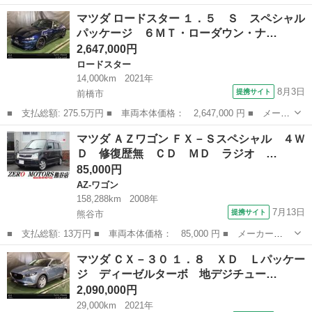
ー名： マツダ ■ 車種名： ＣＸ－５ ■ グレード名： ２．２
群馬
前橋市
CX-5
マツダ ロードスター １．５ Ｓ スペシャル
ＸＤ ブラックトーンエディション ディーゼルターボ ナビ・地デ
パッケージ ６ＭＴ・ローダウン・ナ…
ジ・３６...
2,647,000円
ロードスター
14,000km
2021年
8月3日
提携サイト
前橋市
■ 支払総額: 275.5万円 ■ 車両本体価格： 2,647,000 円 ■ メーカ
ー名： マツダ ■ 車種名： ロードスター ■ グレード名： １．
群馬
前橋市
ロードスター
マツダ ＡＺワゴン ＦＸ－Ｓスペシャル ４Ｗ
５ Ｓ スペシャルパッケージ ６ＭＴ・ローダウン・ナビ・バック
Ｄ 修復歴無 ＣＤ ＭＤ ラジオ …
カメラ・...
85,000円
AZ-ワゴン
158,288km
2008年
7月13日
提携サイト
熊谷市
■ 支払総額: 13万円 ■ 車両本体価格： 85,000 円 ■ メーカー
名： マツダ ■ 車種名： ＡＺワゴン ■ グレード名： ＦＸ－Ｓ
埼玉
熊谷市
AZ-ワゴン
マツダ ＣＸ－３０ １．８ ＸＤ Ｌパッケー
スペシャル ４ＷＤ 修復歴無 ＣＤ ＭＤ ラジオ ＥＴＣ スマ
ジ ディーゼルターボ 地デジチュー…
ートキー シートヒ...
2,090,000円
29,000km
2021年