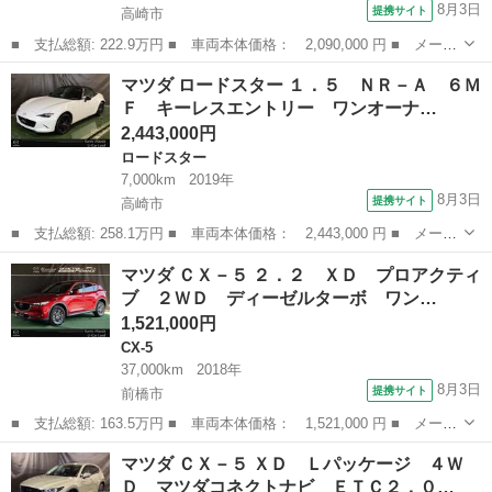
8月3日
提携サイト
高崎市
■ 支払総額: 222.9万円 ■ 車両本体価格： 2,090,000 円 ■ メーカ
ー名： マツダ ■ 車種名： ＣＸ－３０ ■ グレード名： １．
群馬
高崎市
マツダ
マツダ ロードスター １．５ ＮＲ－Ａ ６Ｍ
８ ＸＤ Ｌパッケージ ディーゼルターボ 地デジチューナー ワ
Ｆ キーレスエントリー ワンオーナ…
ンオーナー...
2,443,000円
ロードスター
7,000km
2019年
8月3日
提携サイト
高崎市
■ 支払総額: 258.1万円 ■ 車両本体価格： 2,443,000 円 ■ メーカ
ー名： マツダ ■ 車種名： ロードスター ■ グレード名： １．
群馬
高崎市
ロードスター
マツダ ＣＸ－５ ２．２ ＸＤ プロアクティ
５ ＮＲ－Ａ ６ＭＦ キーレスエントリー ワンオーナー車 クリ
ブ ２ＷＤ ディーゼルターボ ワン…
アランス...
1,521,000円
CX-5
37,000km
2018年
8月3日
提携サイト
前橋市
■ 支払総額: 163.5万円 ■ 車両本体価格： 1,521,000 円 ■ メーカ
ー名： マツダ ■ 車種名： ＣＸ－５ ■ グレード名： ２．２
群馬
前橋市
CX-5
マツダ ＣＸ－５ ＸＤ Ｌパッケージ ４Ｗ
ＸＤ プロアクティブ ２ＷＤ ディーゼルターボ ワンオーナー
Ｄ マツダコネクトナビ ＥＴＣ２．０…
バックカ...