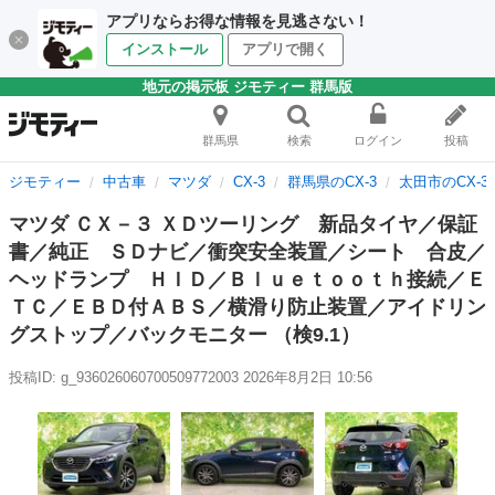
アプリならお得な情報を見逃さない！
インストール
アプリで開く
地元の掲示板 ジモティー 群馬版
群馬県
検索
ログイン
投稿
ジモティー
中古車
マツダ
CX-3
群馬県のCX-3
太田市のCX-3
マツダ ＣＸ－３ ＸＤツーリング 新品タイヤ／保証
書／純正 ＳＤナビ／衝突安全装置／シート 合皮／
ヘッドランプ ＨＩＤ／Ｂｌｕｅｔｏｏｔｈ接続／Ｅ
ＴＣ／ＥＢＤ付ＡＢＳ／横滑り防止装置／アイドリン
グストップ／バックモニター （検9.1）
投稿ID: g_936026060700509772003
2026年8月2日 10:56