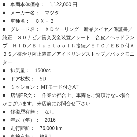
■ 車両本体価格： 1,122,000 円
■ メーカー名： マツダ
■ 車種名： ＣＸ－３
■ グレード名： ＸＤツーリング 新品タイヤ／保証書／
純正 ＳＤナビ／衝突安全装置／シート 合皮／ヘッドラン
プ ＨＩＤ／Ｂｌｕｅｔｏｏｔｈ接続／ＥＴＣ／ＥＢＤ付Ａ
ＢＳ／横滑り防止装置／アイドリングストップ／バックモニ
ター
■ 排気量： 1500cc
■ ドア枚数： 5D
■ ミッション： MTモード付きAT
■ 店舗PR文： 作業の都合上、車両をご覧頂けない場合
がございます。来店前にお問合せ下さい
■ 修復歴有無： なし
■ 年式（年）： 2016
■ 走行距離： 76,000 km
■ 車検有無： 検9.1