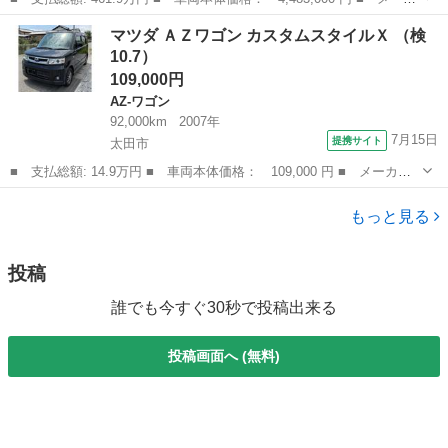
ー名： マツダ ■ 車種名： ＣＸ－８０ ■ グレード名： ３．
群馬
前橋市
マツダ
マツダ ＡＺワゴン カスタムスタイルＸ （検
３ ＸＤ ドライブ エディション ナッパ レザー パッケ ディ
10.7）
ーゼルター...
109,000円
AZ-ワゴン
92,000km
2007年
7月15日
提携サイト
太田市
■ 支払総額: 14.9万円 ■ 車両本体価格： 109,000 円 ■ メーカー
名： マツダ ■ 車種名： ＡＺワゴン ■ グレード名： カスタム
群馬
太田市
AZ-ワゴン
スタイルＸ ■ 排気量： 660cc ■ ドア枚数： 5D ■ ミッション...
もっと見る
投稿
誰でも今すぐ30秒で投稿出来る
投稿画面へ (無料)