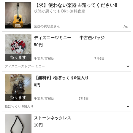
千葉
千葉市
実籾駅
野球
バッチ
【求】使わない楽器🎸売ってください‼️
状態が悪くてもOK✨無料査定
楽器の買取屋さん
Ad
ディズニー♡ミニー 中古缶バッジ
50円
売ります
千葉県 実籾駅
7月6日
ディズニーストアー ミニー
千葉
千葉市
実籾駅
キッズ用品
缶バッジ
【無料❣️】松ぼっくり6個入り
0円
売ります
千葉県 実籾駅
7月5日
松ぼっくり 6個入り
千葉
千葉市
実籾駅
生活雑貨
ぽっくり
ストーンネックレス
10円