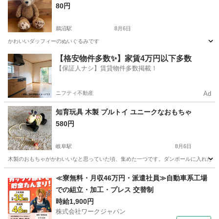
80円
鵜沼駅
8月6日
かわいいダッフィーのぬいぐるみです
岐阜
各務原市
鵜沼駅
おもちゃ
【格安物件多数✨】家賃4万円以下多数
【保証人ナシ】賃貸物件多数掲載！
ニフティ不動産
Ad
知育玩具 木製 プルトイ ユニークなおもちゃ
580円
岐阜駅
8月6日
木製のおもちゃがかわいいなと思っていた頃、集めた一つです。ダンボールに入れたままな
岐阜
岐阜市
岐阜駅
おもちゃ
木製
≪寮無料・月収46万円・派遣社員≫自動車系工場
での組立・加工・プレス 交替制
時給1,900円
株式会社ワークジャパン