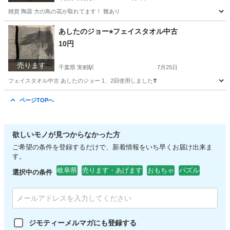
雑貨 陶器 大の鳥の花が取れてます！ 難あり
千葉
千葉市
実籾駅
生活雑貨
あしたのジョー⭐︎フェイスタオル中古
10円
売ります
千葉県 実籾駅
7月25日
フェイスタオル中古 あしたのジョー 1、2回使用しました❣️
千葉
千葉市
実籾駅
生活雑貨
あしたのジョー
ページTOPへ
欲しいモノが見つからなかった方
ご希望の条件を登録するだけで、新着情報をいち早くお届け出来ま
す。
岐阜県
売ります・あげます
おもちゃ
パズル
選択中の条件
ジモティーメルマガにも登録する