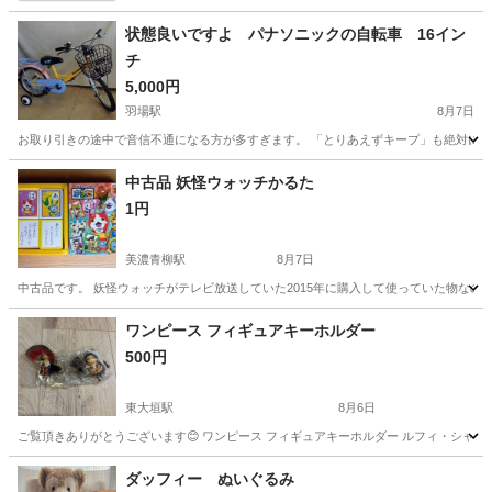
状態良いですよ パナソニックの自転車 16イン
チ
5,000円
羽場駅
8月7日
お取り引きの途中で音信不通になる方が多すぎます。 「とりあえずキープ」も絶対にやめ
岐阜
各務原市
羽場駅
幼児用自転車
中古品 妖怪ウォッチかるた
1円
美濃青柳駅
8月7日
中古品です。 妖怪ウォッチがテレビ放送していた2015年に購入して使っていた物なの
岐阜
大垣市
美濃青柳駅
カードゲーム
ワンピース フィギュアキーホルダー
500円
東大垣駅
8月6日
ご覧頂きありがとうございます😊 ワンピース フィギュアキーホルダー ルフィ・シャ
岐阜
大垣市
東大垣駅
おもちゃ
キーホルダー
ダッフィー ぬいぐるみ