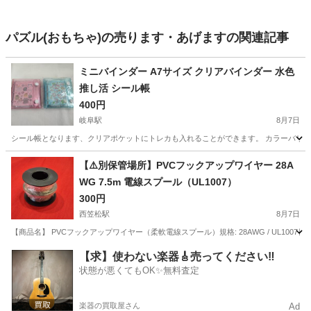
パズル(おもちゃ)の売ります・あげますの関連記事
ミニバインダー A7サイズ クリアバインダー 水色
推し活 シール帳
400円
岐阜駅
8月7日
シール帳となります、クリアポケットにトレカも入れることができます。 カラーバリエー
岐阜
岐阜市
岐阜駅
おもちゃ
【⚠️別保管場所】​PVCフックアップワイヤー 28A
WG 7.5m 電線スプール（UL1007）
300円
西笠松駅
8月7日
​【商品名】 PVCフックアップワイヤー（柔軟電線スプール） ​規格: 28AWG / UL1007 ​長さ: 7.5
岐阜
岐阜市
西笠松駅
模型、プラモデル
【求】使わない楽器🎸売ってください‼️
状態が悪くてもOK✨無料査定
楽器の買取屋さん
Ad