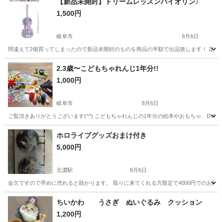
【新品未開封】ドリームレッスンバイオリン♪
1,500円
岐阜市
8月6日
間違えて2個買ってしまったので新品未開封のものを商品の半額で出品致します！ 定価5,
岐阜
岐阜市
おもちゃ
新品
2.3歳〜こどもちゃれんじ1年分!!
1,000円
岐阜市
8月6日
ご覧頂きありがとうございます(^^) こどもちゃれんじの1年分の絵本やおもちゃ、D
岐阜
岐阜市
おもちゃ
こどもちゃれんじ
ホロライブグッズおまけ付き
5,000円
北濃駅
8月6日
金欠ですので早めに売れると助かります。 取りに来てくれる方限定で4000円でのお取り
岐阜
郡上市
北濃駅
おもちゃ
ちいかわ うさぎ ぬいぐるみ クッション
1,200円