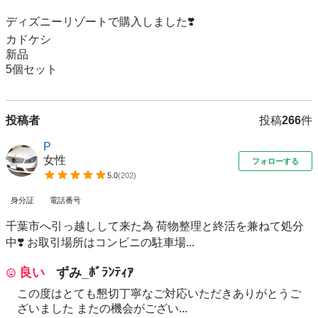
ディズニーリゾートで購入しました❣️

カドケシ

新品

5個セット
投稿者
投稿
266
件
P
女性
フォローする
5.0
(
202
)
身分証
電話番号
千葉市へ引っ越しして来た為 荷物整理と終活を兼ねて処分
中❣️ お取引場所はコンビニの駐車場...
良い
ずみ_ﾎﾞﾗﾝﾃｨｱ
この度はとても懇切丁寧なご対応いただきありがとうご
ざいました またの機会がござい...