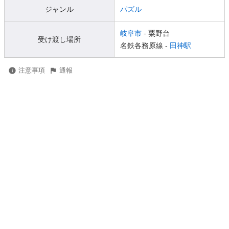
ジャンル
パズル
岐阜市
- 粟野台
受け渡し場所
名鉄各務原線 -
田神駅
注意事項
通報