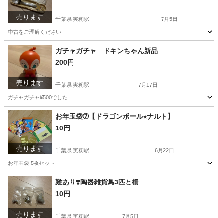
売ります
千葉県 実籾駅
7月5日
中古をご理解ください
千葉
千葉市
実籾駅
生活雑貨
ガチャガチャ ドキンちゃん新品
200円
売ります
千葉県 実籾駅
7月17日
ガチャガチャ¥500でした
千葉
千葉市
実籾駅
おもちゃ
ガチャガチャ
お年玉袋➆【ドラゴンボール⭐︎ナルト】
10円
売ります
千葉県 実籾駅
6月22日
お年玉袋 5枚セット
千葉
千葉市
実籾駅
年中行事用品
悟空
難あり❣️陶器雑貨鳥3匹と柵
10円
売ります
千葉県 実籾駅
7月5日