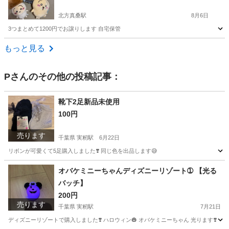
北方真桑駅
8月6日
3つまとめて1200円でお譲りします 自宅保管
岐阜
本巣郡
北方真桑駅
おもちゃ
もっと見る
P
さんのその他の投稿記事：
靴下2足新品未使用
100円
売ります
千葉県 実籾駅
6月22日
リボンが可愛くて5足購入しました❣️ 同じ色を出品します😅
千葉
千葉市
実籾駅
小物
新品
オバケミニーちゃんディズニーリゾート➀ 【光る
バッチ】
200円
売ります
千葉県 実籾駅
7月21日
ディズニーリゾートで購入しました❣️ ハロウィン🎃 オバケミニーちゃん 光ります❣️