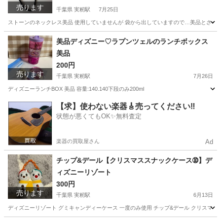
売ります
千葉県 実籾駅
7月25日
ストーンのネックレス美品 使用していませんが 袋から出していますので…美品とさせて
千葉
千葉市
実籾駅
アクセサリー
美品ディズニー♡ラプンツェルのランチボックス
美品
200円
売ります
千葉県 実籾駅
7月26日
ディズニーランチBOX 美品 容量:140.140下段のみ200ml
千葉
千葉市
実籾駅
食器
ラプンツェル
【求】使わない楽器🎸売ってください‼️
状態が悪くてもOK✨無料査定
楽器の買取屋さん
Ad
チップ&デール【クリスマススナックケース➉】デ
ィズニーリゾート
300円
売ります
千葉県 実籾駅
6月13日
ディズニーリゾート グミキャンディーケース 一度のみ使用 チップ&デール クリスマス