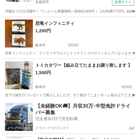
各務原市
提携サイト
39歳までの方活躍中！ ワンルーム寮費無料♪ 高時給1900円！ 入社特典77万円♪ 未
岐阜
各務原市
その他
恐竜インフィニティ
1,200円
岐阜市
8月6日
恐竜インフィニティ、ティラノサウルスとトリケラトプスのフィギュアになります。 箱サ
岐阜
岐阜市
フィギュア
恐竜
トミカタワー【組み立てたままお譲り致します 】
1,500円
岐阜市
8月6日
息子の誕生日プレゼントで購入しましたが、すぐ飽きてしまいずっと組み立てたまま保管して
岐阜
岐阜市
ミニカー
トミカタワー
【未経験OK🚚】月収30万↑中型免許ドライ
バー募集
完全週休2日で安定転職
ドライバーダイレクト
Ad