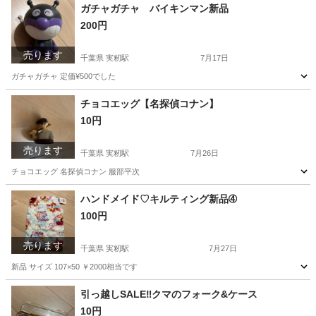
千葉
千葉市
実籾駅
おもちゃ
デール
ガチャガチャ バイキンマン新品
200円
売ります
千葉県 実籾駅
7月17日
ガチャガチャ 定価¥500でした
千葉
千葉市
実籾駅
おもちゃ
ガチャガチャ
チョコエッグ【名探偵コナン】
10円
売ります
千葉県 実籾駅
7月26日
チョコエッグ 名探偵コナン 服部平次
千葉
千葉市
実籾駅
その他
チョコエッグ
ハンドメイド♡キルティング新品➃
100円
売ります
千葉県 実籾駅
7月27日
新品 サイズ 107×50 ￥2000相当です
千葉
千葉市
実籾駅
生活雑貨
引っ越しSALE‼️クマのフォーク&ケース
10円