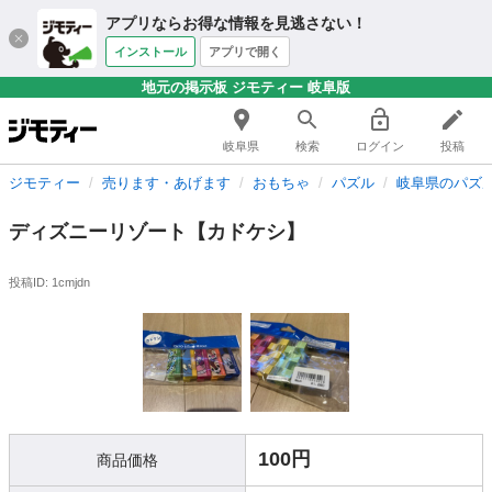
アプリならお得な情報を見逃さない！
インストール
アプリで開く
地元の掲示板 ジモティー 岐阜版
岐阜県
検索
ログイン
投稿
ジモティー
売ります・あげます
おもちゃ
パズル
岐阜県のパズ
ディズニーリゾート【カドケシ】
投稿ID: 1cmjdn
100円
商品価格