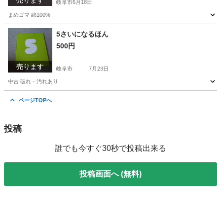
売ります
岐阜市
6月18日
まめゴマ 綿100%
岐阜
岐阜市
その他
タオル
5さいになるほん
500円
売ります
岐阜市
7月23日
中古 破れ・汚れあり
岐阜
岐阜市
本/CD/DVD
さい
ページTOPへ
投稿
誰でも今すぐ30秒で投稿出来る
投稿画面へ (無料)