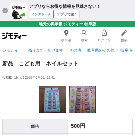
アプリならお得な情報を見逃さない！
インストール
アプリで開く
地元の掲示板 ジモティー 岐阜版
岐阜県
検索
ログイン
投稿
ジモティー
売ります・あげます
その他
岐阜県のその他
岐阜市
新品 こども用 ネイルセット
投稿ID: 1fxhq3
2026年6月6日 19:41
500円
価格