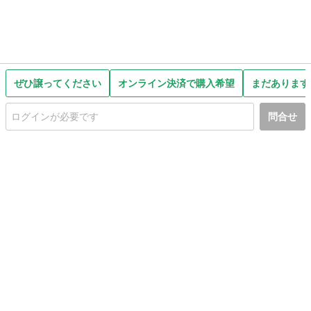
ぜひ譲ってください
オンライン決済で購入希望
まだあります
問合せ
初めての方へ
利用規約
プライバシーポリシー
プライバシー・ステートメント
健全化に資する運用方針
お問い合わせ
運営会社
サイトマップ
ご利用ガイド
フリーワードで探す
PC版で表示
都道府県選択