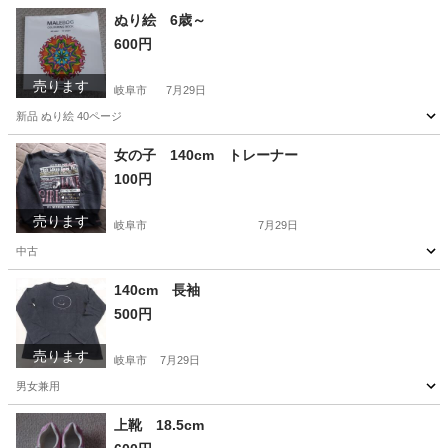
岐阜
岐阜市
ジーンズ/デニム
ジーパン
ぬり絵 6歳～
600円
売ります
岐阜市
7月29日
新品 ぬり絵 40ページ
岐阜
岐阜市
その他
新品
女の子 140cm トレーナー
100円
売ります
岐阜市
7月29日
中古
岐阜
岐阜市
キッズ用品
140cm 長袖
500円
売ります
岐阜市
7月29日
男女兼用
岐阜
岐阜市
キッズ用品
新品
上靴 18.5cm