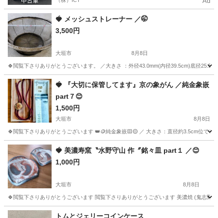
（株）ICT
Ad
🍓 メッシュストレーナー ／🤭
3,500円
大垣市
8月8日
🍀閲覧下さりありがとうございます。 ／大きさ ：外径43.0mm(内径39.5cm)底径25.
岐阜
大垣市
その他
画像
🍓 『大切に保管してます』京の象がん ／純金象嵌
part７😊
1,500円
大垣市
8月8日
🍀閲覧下さりありがとうございます 👑🪙純金象嵌🟨🟡 ／ 大きさ：直径約3.5c
岐阜
大垣市
その他
純金
🍓 美濃寿窯〝水野守山 作〞銘々皿 part１ ／😊
1,000円
大垣市
8月8日
🍀閲覧下さりありがとうございます 閲覧下さりありがとうございます 美濃焼 (鬼志野) 志野焼 
岐阜
大垣市
その他
銘々皿
トムとジェリーコインケース