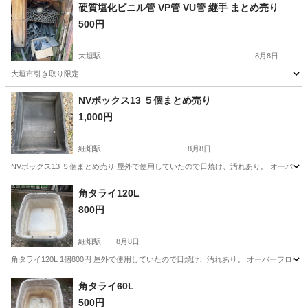
硬質塩化ビニル管 VP管 VU管 継手 まとめ売り
500円
大垣駅
8月8日
大垣市引き取り限定
岐阜
大垣市
大垣駅
その他
NVボックス13 ５個まとめ売り
1,000円
細畑駅
8月8日
NVボックス13 ５個まとめ売り 屋外で使用していたので日焼け、汚れあり。 オーバー
岐阜
岐阜市
細畑駅
その他
角タライ120L
800円
細畑駅
8月8日
角タライ120L 1個800円 屋外で使用していたので日焼け、汚れあり。 オーバーフロー
岐阜
岐阜市
細畑駅
その他
タライ
角タライ60L
500円