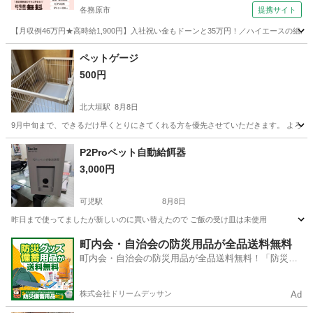
各務原市
提携サイト
【月収例46万円★高時給1,900円】入社祝い金もドーンと35万円！／ハイエースの組
岐阜
各務原市
その他
ペットゲージ
500円
北大垣駅
8月8日
9月中旬まで、できるだけ早くとりにきてくれる方を優先させていただきます。 よろし
岐阜
大垣市
北大垣駅
その他
P2Proペット自動給餌器
3,000円
可児駅
8月8日
昨日まで使ってましたが新しいのに買い替えたので ご飯の受け皿は未使用
岐阜
可児市
可児駅
その他
町内会・自治会の防災用品が全品送料無料
町内会・自治会の防災用品が全品送料無料！「防災備
蓄用品ドットコム」
株式会社ドリームデッサン
Ad