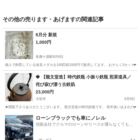
その他の売ります・あげますの関連記事
8月分 新規
1,000円
各務ケ原駅
8月8日
個人で飼育している改良メダカを100匹程1000円で販売してます。 おそらく2セット
岐阜
各務原市
各務ケ原駅
その他
メダカ
🍓 【龍文堂造】時代鉄瓶 小振り鉄瓶 煎茶道具／
侘び寂び漂う古鉄肌
23,000円
大垣市
8月8日
🍀閲覧下さりありがとうございます。 龍文堂造の時代鉄瓶です。 長年使い込まれたことで
岐阜
大垣市
その他
鉄瓶
ローンブラックでも車にノレル
信販会社でクルマのローンやリースが通らなくてもク
ルマをご利用いただけるサービスがあります！