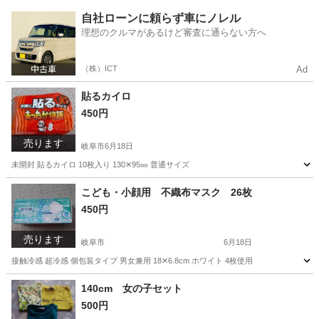
岐阜
岐阜市
その他
自社ローンに頼らず車にノレル
理想のクルマがあるけど審査に通らない方へ
（株）ICT
Ad
貼るカイロ
450円
売ります
岐阜市
6月18日
未開封 貼るカイロ 10枚入り 130✕95㎜ 普通サイズ
岐阜
岐阜市
その他
こども・小顔用 不織布マスク 26枚
450円
売ります
岐阜市
6月18日
接触冷感 超冷感 個包装タイプ 男女兼用 18✕6.8cm ホワイト 4枚使用
岐阜
岐阜市
その他
不織布マスク
140cm 女の子セット
500円