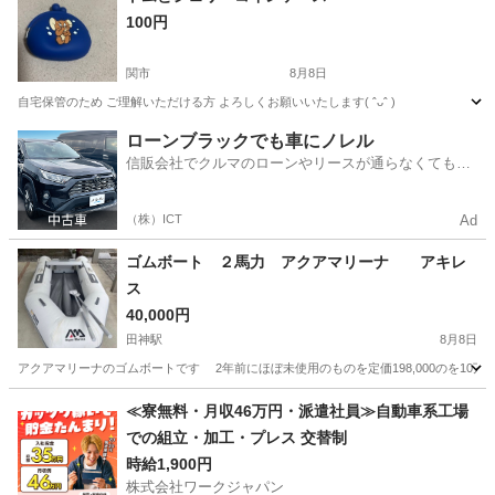
100円
関市
8月8日
自宅保管のため ご理解いただける方 よろしくお願いいたします( ˆᴗˆ )
岐阜
関市
その他
ローンブラックでも車にノレル
信販会社でクルマのローンやリースが通らなくてもク
ルマをご利用いただけるサービスがあります！
（株）ICT
Ad
ゴムボート ２馬力 アクアマリーナ アキレ
ス
40,000円
田神駅
8月8日
アクアマリーナのゴムボートです 2年前にほぼ未使用のものを定価198,000のを10
岐阜
岐阜市
田神駅
その他
ゴムボート
≪寮無料・月収46万円・派遣社員≫自動車系工場
での組立・加工・プレス 交替制
時給1,900円
株式会社ワークジャパン