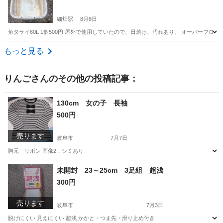
細畑駅
8月8日
角タライ60L 1個500円 屋外で使用していたので、日焼け、汚れあり。 オーバーフロー
岐阜
岐阜市
細畑駅
その他
もっと見る
りんご
さんのその他の投稿記事：
130cm 女の子 長袖
500円
売ります
岐阜市
7月7日
胸元 リボン 画像2→シミあり
岐阜
岐阜市
キッズ用品
画像
未開封 23～25cm 3足組 超浅
300円
売ります
岐阜市
7月3日
脱げにくい 見えにくい 超浅 かかと・つま先・滑り止め付き