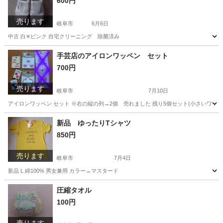
600円
売ります
岐阜市
6月6日
中古 白✕ピンク 自宅クリーニング 除菌済み
岐阜
岐阜市
キッズ用品
上靴
手芸店のアイロンワッペン セット
700円
売ります
岐阜市
7月10日
アイロンワッペン セット ※右の縦の列→2個 売れました 残り5個セット(小さいワッペ
岐阜
岐阜市
その他
ワッペン
新品 ゆったりTシャツ
850円
売ります
岐阜市
7月4日
新品 L 綿100% 男女兼用 カラー→マスタード
岐阜
岐阜市
シャツ
新品
圧縮タオル
100円