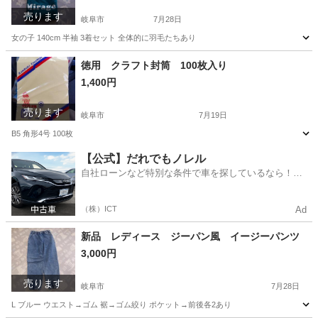
売ります
岐阜市
7月28日
女の子 140cm 半袖 3着セット 全体的に羽毛たちあり
岐阜
岐阜市
キッズ用品
セット
徳用 クラフト封筒 100枚入り
1,400円
売ります
岐阜市
7月19日
B5 角形4号 100枚
岐阜
岐阜市
その他
封筒
【公式】だれでもノレル
自社ローンなど特別な条件で車を探しているなら！金
利0%で車をご提供、ノレル独自与信システム。
（株）ICT
Ad
新品 レディース ジーパン風 イージーパンツ
3,000円
売ります
岐阜市
7月28日
L ブルー ウエスト→ゴム 裾→ゴム絞り ポケット→前後各2あり