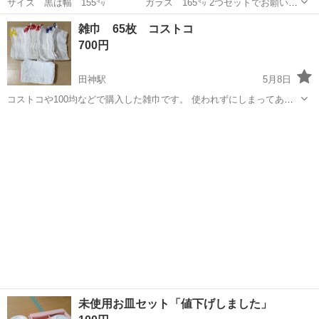
サイズ 黒は幅 155㍉ ガラス 165㍉ 2つセットでお願いし
たいですが、単品でも可。 手渡し希望です。
岐阜
岐阜市
田神駅
家庭用品
灰皿
雑巾 65枚 コストコ
700円
田神駅
5月8日
コストコや100均などで購入した雑巾です。 使われずにしまってあっ
たので、使う方にお譲りします。
岐阜
岐阜市
田神駅
掃除用具
コストコ
未使用お皿セット「値下げしました」