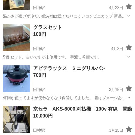
田神駅
4月23日
温かさが逃げず冷たい飲み物は緩くなりにくいコンビニカップ 新品で
すが棚にしばらく保管してありました。
岐阜
岐阜市
田神駅
食器
飲み物
グラスセット
100円
田神駅
4月3日
5個 セット。古いですが未使用です。 手渡し希望です。
岐阜
岐阜市
田神駅
食器
グラス
アビテラックス ミニグリルパン
700円
田神駅
3月15日
何回か使ってますが使わなくなり保管してました。 箱はダメージあり
です。
岐阜
岐阜市
田神駅
調理器具
グリルパン
京セラ AKS-6000 刈払機 100v 有線 電動
10,000円
田神駅
3月15日