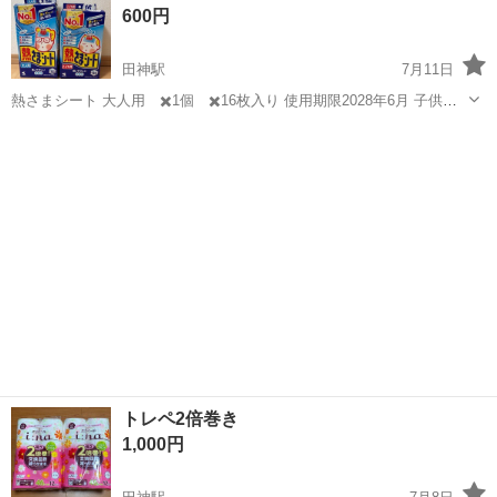
600円
*お仕事内容：* ...
田神駅
7月11日
熱さまシート 大人用 ✖️1個 ✖️16枚入り 使用期限2028年6月 子供
用 ✖️1個 ✖️16枚入り 使用期限2028年3月 新品 箱に傷みあり
岐阜
岐阜市
田神駅
生活雑貨
トレペ2倍巻き
1,000円