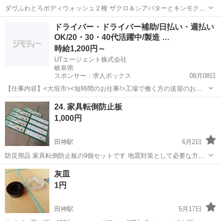
ダヴふわとろボディウォッシュ２種 ザクロ＆シアバターとキンモクセ
イです。 同じ種類の２本セットでもご用意出来ます。
岐阜
岐阜市
田神駅
家庭用品
ドライバー・ドライバー補助/日払い・週払い
OK/20・30・40代活躍中/製造 …
時給1,200円～
UTエージェント株式会社
岐阜県
スポンサー：求人ボックス
08月08日
【仕事内容】<大垣市><短時間のお仕事!>工場で働く方の送迎のお仕
事 第一種普通自動車免許があればOK!残業ほぼなし <履歴書不要 オン
アルバイト・パート
24. 家具転倒防止板
ライン面接OK><入社キャンペーン実施中!> <業種> 機械・精密機器・
1,000円
金属 <仕事内容> 電...
田神駅
6月2日
防災用品 家具転倒防止板の9個セットです 地震対策として必要な方へ
お譲りさせて頂きます❁⃘*.ﾟ
岐阜
岐阜市
田神駅
防災、セキュリティ
セット
灰皿
1円
田神駅
5月17日