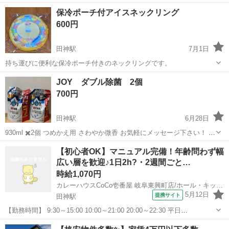
岐阜
岐阜市
田神駅
アルバム
保冷ポーチ付アイスネックリング
600円
田神駅
7月1日
持ち運びに便利な保冷ポーチ付きのネックリングです。
岐阜
岐阜市
田神駅
その他
JOY ダブル除菌 2個
700円
田神駅
6月28日
930ml ✖️2個 つめかえ用 さわやか微香 お気軽にメッセージ下さい！ よ
ろしくお願いします。
岐阜
岐阜市
田神駅
掃除用具
ダブル
【初心者OK】マニュアル完備！年齢問わず幅
広い層を歓迎♪1日2h?・2週間ごと…
時給1,070円
カレーハウスCoCo壱番屋 岐阜東興町店/ホール・キッチンスタッフ
5月12日
提携サイト
田神駅
【勤務時間】 9:30～15:00 10:00～21:00 20:00～22:30 平日
（9:30~15：00）土日（10：00~21：00）で勤務出来る方積極採用中
岐阜
岐阜市
田神駅
その他