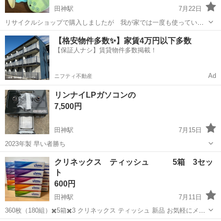
田神駅
7月22日
リサイクルショップで購入しましたが 我が家では一度も使っていま
せん
岐阜
岐阜市
田神駅
食器
【格安物件多数✨】家賃4万円以下多数
【保証人ナシ】賃貸物件多数掲載！
Ad
ニフティ不動産
リンナイLPガソコンの
7,500円
田神駅
7月15日
2023年製 早い者勝ち
岐阜
岐阜市
田神駅
調理器具
クリネックス ティッシュ 5箱 3セッ
ト
600円
田神駅
7月11日
360枚（180組）✖️5箱✖️3 クリネックス ティッシュ 新品 お気軽にメッ
セージ下さい！ よろしくお願いします。