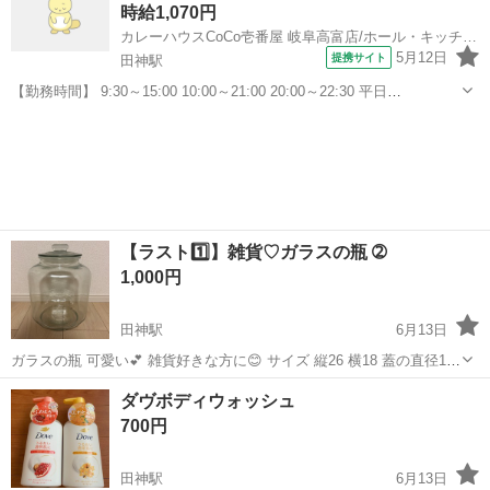
時給1,070円
カレーハウスCoCo壱番屋 岐阜高富店/ホール・キッチンスタッフ
5月12日
提携サイト
田神駅
【勤務時間】 9:30～15:00 10:00～21:00 20:00～22:30 平日
（9:30~15：00）土日（10：00~21：00）で勤務出来る方積極採用中
岐阜
山県市
田神駅
その他
【休憩時間】 法定通り 【最低勤務時間】 １日3時間...
【ラスト1️⃣】雑貨♡ガラスの瓶 ➁
1,000円
田神駅
6月13日
ガラスの瓶 可愛い💕 雑貨好きな方に😊 サイズ 縦26 横18 蓋の直径14
お菓子を入れたり お米を入れたり
岐阜
岐阜市
田神駅
生活雑貨
ガラス
ダヴボディウォッシュ
700円
田神駅
6月13日