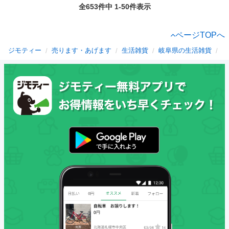
全653件中 1-50件表示
ページTOPへ
ジモティー
売ります・あげます
生活雑貨
岐阜県の生活雑貨
田