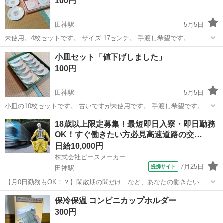
100円
田神駅
5月5日
未使用。4枚セットです。 サイズ 17センチ。 手渡し希望です。
岐阜
岐阜市
田神駅
食器
セット
小皿セット「値下げしました」
100円
田神駅
5月5日
小皿の10枚セットです。 古いですが未使用です。 手渡し希望です。
岐阜
岐阜市
田神駅
家庭用品
小皿
18歳以上限定募集！最短即日入寮・即日勤務
OK！すぐ働きたい方必見高速道路の交…
日給10,000円
株式会社ピースメーカー
7月25日
提携サイト
田神駅
【月0日勤務もOK！？】閑散期の間だけ…など、あなたの働きたいと
きに、いつでも勤務OKです♪ ＼寮完備★今日ご自宅を用意します！／
岐阜
岐阜市
田神駅
アミューズメント
保冷保温 コンビニカップホルダー
✅️最短で当日入寮も実施中！！ ✅️うれしい個室寮★ ✅️家具・家電付き
300円
の寮♪ ▲▽...