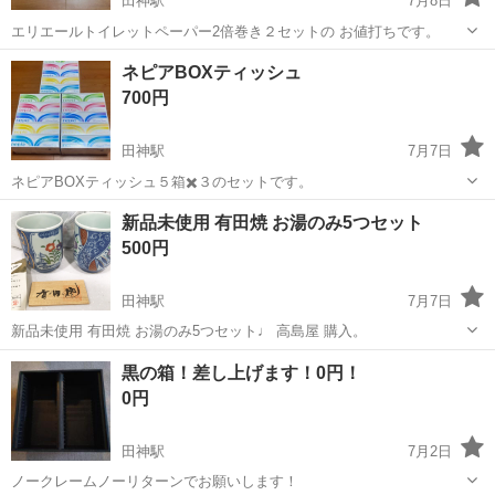
田神駅
7月8日
エリエールトイレットペーパー2倍巻き２セットの お値打ちです。
岐阜
岐阜市
田神駅
家庭用品
ネピアBOXティッシュ
700円
田神駅
7月7日
ネピアBOXティッシュ５箱✖️３のセットです。
岐阜
岐阜市
田神駅
その他
ネピア
新品未使用 有田焼 お湯のみ5つセット
500円
田神駅
7月7日
新品未使用 有田焼 お湯のみ5つセット♩ 高島屋 購入。
岐阜
岐阜市
田神駅
生活雑貨
セット
黒の箱！差し上げます！0円！
0円
田神駅
7月2日
ノークレームノーリターンでお願いします！