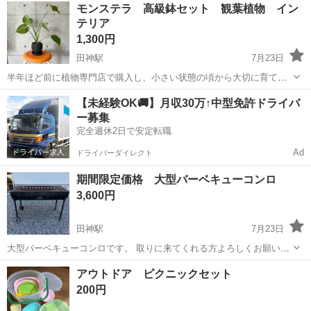
岐阜
岐阜市
田神駅
調理器具
モンステラ 高級鉢セット 観葉植物 イン
テリア
1,300円
田神駅
7月23日
半年ほど前に植物専門店で購入し、小さい状態の頃から大切に育てて
いるモンステラです。 状態も良好でこれからの成長が楽しみな一株で
岐阜
岐阜市
田神駅
家庭用品
【未経験OK🚚】月収30万↑中型免許ドライバ
す。 植木鉢は別で購入しておりますが、こちらも一緒にお渡しいたし
ー募集
ます。 4,000円ほどの商品...
完全週休2日で安定転職
Ad
ドライバーダイレクト
期間限定価格 大型バーベキューコンロ
3,600円
田神駅
7月23日
大型バーベキューコンロです。 取りに来てくれる方よろしくお願いし
ます。 場所は岐阜市粟野です。 8-12人分ほどあると思います。 現状
岐阜
岐阜市
田神駅
調理器具
バーベキュー
アウトドア ピクニックセット
渡しになります。 サイズは素人採寸ですが 幅122cm （取手をいれる
200円
と130） 奥行...