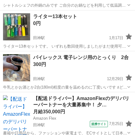
シャトルシェフの外鍋のみです ご自分のお鍋などを利用して低温調理
や煮込料理の仕上げに使うには如何でしょうか？
岐阜
岐阜市
田神駅
調理器具
シャトルシェフ
ライター13本セット
0円
田神駅
1月17日
ライター13本セットです。 いずれも数回使用しましたがまだ使用可能
です。 オイル残量は画像をご確認ください。
岐阜
岐阜市
田神駅
その他
パイレックス 電子レンジ用のとっくり 2合
300円
田神駅
12月29日
牛乳とかお酒とか2合(180ml)程度の量を温めるのに丁度いいです ♯どっ
くり ♯吟 ♯パイレックス
岐阜
岐阜市
田神駅
食器
とっくり
【配送ドライバー】AmazonFlexのデリバリ
ーパートナーを大量募集中！ 夕…
月給350,000円
Amazon Flex
7月25日
提携サイト
田神駅
書籍や日用品から、ファッションや家電まで、 ECサイトとして日本最