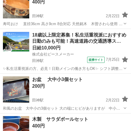
400円
田神駅
2月22日
寿司おけ 直径36cm 高さ9cm 8合対応 天然銘木 木曽さわら使用 未
使用品
岐阜
岐阜市
田神駅
調理器具
銘木
18歳以上限定募集！私生活重視派におすすめ
日勤のみも可能！高速道路の交通誘導ス…
日給10,000円
株式会社ピースメーカー
7月25日
提携サイト
田神駅
✨私生活重視派の方、必見！日勤メインの働き方もOK✨ シフト調整を
しながらプライベートも充実させられる◎ 習い事、趣味、推し
岐阜
岐阜市
田神駅
販売
お盆 大中小3個セット
活・・・何でも楽しめます★ ＼プライベートも充実させたいならコ
200円
コ！！／ ✅️日勤メインで仕事...
田神駅
2月22日
和風のお盆 大中小の3個セット 大の端にヒビがありますが 中小に
は問題ありません
岐阜
岐阜市
田神駅
食器
お盆
木製 サラダボールセット
400円