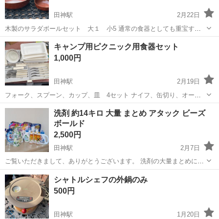
田神駅
2月22日
木製のサラダボールセット 大１ 小5 通常の食器としても重宝する
と思います
岐阜
岐阜市
田神駅
食器
ボール
キャンプ用ピクニック用食器セット
1,000円
田神駅
2月19日
フォーク、スプーン、カップ、皿 4セット ナイフ、缶切り、オープ
ナー、栓抜き 1セット 表面の汚れは出来るだけ取るつもりでいま
岐阜
岐阜市
田神駅
食器
食器セット
洗剤 約14キロ 大量 まとめ アタック ビーズ
す 未使用です eoliaの販促で頂いたものです
ボールド
2,500円
田神駅
2月7日
ご覧いただきまして、ありがとうございます。 洗剤の大量まとめにな
ります。 開封済の物は写真の最後にある3本。 他の物は未開封品にな
岐阜
岐阜市
田神駅
洗濯用品
画像
シャトルシェフの外鍋のみ
ります。 内容は画像にてご確認ください。 よろしくお願いします。
500円
田神駅
1月20日