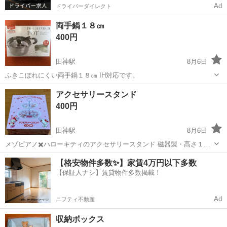
Ad
ドライバーダイレクト
両手鍋１８㎝
400円
田神駅
8月6日
ふきこぼれにくい両手鍋１８㎝ IH対応です。
岐阜
岐阜市
田神駅
調理器具
手鍋
アクセサリースタンド
400円
田神駅
8月6日
メゾピアノ✖️ハローキティのアクセサリースタンド 磁器製・高さ１５
㎝上下2段トレイです。
岐阜
岐阜市
田神駅
その他
スタンド
【格安物件多数✨】家賃4万円以下多数
【保証人ナシ】賃貸物件多数掲載！
Ad
ニフティ不動産
収納ボックス