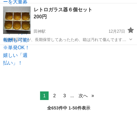
大級の品揃えを誇るAmazon（アマゾン）が、 Amazon Flex（アマゾ
岐阜
岐阜市
田神駅
物流
レトロガラス器６個セット
ンフレックス）のデリバリーパートナーを募集中！ Amazon Flex (ア...
200円
田神駅
12月27日
未使用品ですが、長期保管してあったため、箱は汚れて傷んでます
し、本体もくもってます
岐阜
岐阜市
田神駅
食器
ガラス
1
2
3
...
次へ
全653件中 1-50件表示