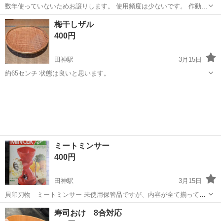
数年使っていないためお譲りします。 使用頻度は少ないです。 作動は
確認済みですが左持ちてのゴムの劣化が有ります。 300㎡ぐらいの草
岐阜
岐阜市
田神駅
掃除用具
払機
梅干しザル
刈りを10回ぐらい使ったかなと。除草剤を使う様になり使わなくなり
400円
ました。 チップソーも付属...
田神駅
3月15日
約65センチ 状態は良いと思います。
岐阜
岐阜市
田神駅
調理器具
梅干し
ミートミンサー
400円
田神駅
3月15日
貝印刃物 ミートミンサー 未使用保管品ですが、内容が全て揃ってい
るか不明です。 それでも使っていただけるかたいらっしゃいました
岐阜
岐阜市
田神駅
調理器具
ミートミンサー
寿司おけ 8合対応
ら、ご活用ください。