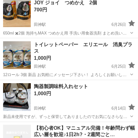
JOY ジョイ つめかえ 2個
700円
田神駅
6月26日
650ml ✖️2個 泡持ちMAX つめかえ用 手洗い用食器洗剤 まとめ洗い用
お気軽にメッセージ下さい！ よろしくお願いします。
岐阜
岐阜市
田神駅
掃除用具
トイレットペーパー エリエール 消臭プラ
ス
1,000円
田神駅
6月25日
12ロール 3個 新品 お気軽にメッセージ下さい！ よろしくお願いしま
す。
岐阜
岐阜市
田神駅
家庭用品
エリエール
陶器製調味料入れセット
1,000円
田神駅
6月14日
新品未使用ですが、ずっと保管してありましたのでお気になさらない
方、よろしくお願いいたします。
岐阜
岐阜市
田神駅
調理器具
【初心者OK】マニュアル完備！年齢問わず幅
広い層を歓迎♪1日2h?・2週間ごと…