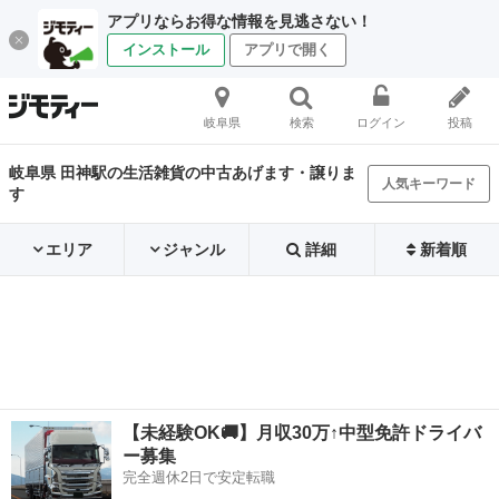
アプリならお得な情報を見逃さない！
インストール
アプリで開く
岐阜県
検索
ログイン
投稿
岐阜県 田神駅の生活雑貨の中古あげます・譲りま
人気キーワード
す
エリア
ジャンル
詳細
新着順
【未経験OK🚚】月収30万↑中型免許ドライバ
ー募集
完全週休2日で安定転職