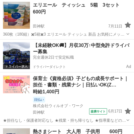
岐阜
岐阜市
田神駅
家庭用品
クリネックス
エリエール ティッシュ 5箱 3セット
600円
田神駅
7月11日
360枚（180組）✖️5箱✖️3 エリエール ティッシュ 新品 お気軽にメッセ
ージ下さい！ よろしくお願いします。
岐阜
岐阜市
田神駅
家庭用品
エリエール
【未経験OK🚚】月収30万↑中型免許ドライバ
ー募集
完全週休2日で安定転職
Ad
ドライバーダイレクト
保育士《資格必須》子どもの成長サポート｜
担任・書類・残業ナシ｜日払いOK(Z…
時給1,400円
日払い
株式会社ウィルオブ・ワーク
6月17日
提携サイト
田神駅
★担任なし・保護者対応なし ★残業・持ち帰りなし ★指導案などの書
類なし 担任保育士さんの補助として、 乳児メインまたはクラスフリー
岐阜
岐阜市
田神駅
保育士
熱さまシート 大人用 子供用 600円
のお仕事 ※保育園の詳細は、ご応募後に 専任担当よりご案内します！