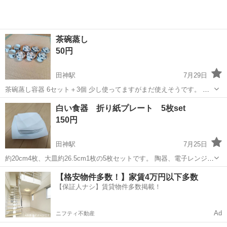
茶碗蒸し
50円
田神駅
7月29日
茶碗蒸し容器 6セット＋3個 少し使ってますがまだ使えそうです。 手
渡し希望です。
岐阜
岐阜市
田神駅
食器
茶碗蒸し
白い食器 折り紙プレート 5枚set
150円
田神駅
7月25日
約20cm4枚、大皿約26.5cm1枚の5枚セットです。 陶器、電子レンジ使
用可。 ※小さい方のお皿450～480g/枚 欠けや目立った汚れはござい
岐阜
岐阜市
田神駅
食器
【格安物件多数！】家賃4万円以下多数
ませんが、使用による小傷はあります。あくまで中古になります。ご
【保証人ナシ】賃貸物件多数掲載！
了承の上ご...
Ad
ニフティ不動産