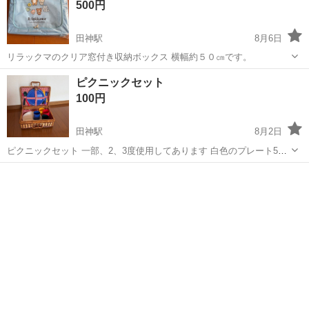
500円
田神駅
8月6日
リラックマのクリア窓付き収納ボックス 横幅約５０㎝です。
岐阜
岐阜市
田神駅
その他
ボックス
ピクニックセット
100円
田神駅
8月2日
ピクニックセット 一部、2、3度使用してあります 白色のプレート5枚
4色カラーの皿、コップ、ナイフ、フォークは各4 個ですが、スプーン
岐阜
岐阜市
田神駅
食器
のみ2本です バスケットはきれいですが、内部の布に1箇所シミがあり
ます BBQ バーベ...