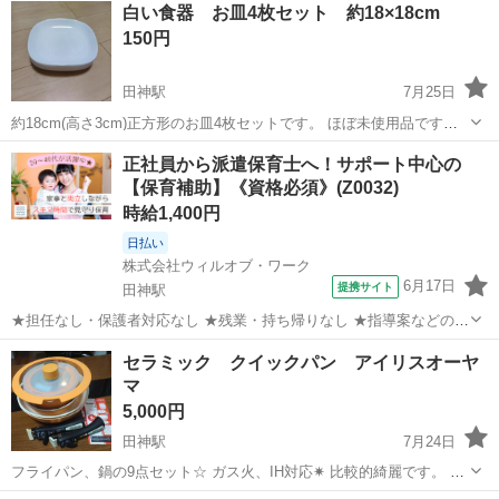
白い食器 お皿4枚セット 約18×18cm
150円
田神駅
7月25日
約18cm(高さ3cm)正方形のお皿4枚セットです。 ほぼ未使用品です。
「春のパンまつり」でプレゼントされたもの。フランスの老舗ガラス
岐阜
岐阜市
田神駅
食器
正社員から派遣保育士へ！サポート中心の
メーカー「アルク・フランス社」製の全面物理強化ガラスでできた軽
【保育補助】《資格必須》(Z0032)
くて丈夫なお皿です。 電子...
時給1,400円
日払い
株式会社ウィルオブ・ワーク
6月17日
提携サイト
田神駅
★担任なし・保護者対応なし ★残業・持ち帰りなし ★指導案などの書
類なし 担任保育士さんの補助として、 乳児メインまたはクラスフリー
岐阜
岐阜市
田神駅
保育士
セラミック クイックパン アイリスオーヤ
のお仕事 ※保育園の詳細は、ご応募後に 専任担当よりご案内します！
マ
*お仕事内容：* ...
5,000円
田神駅
7月24日
フライパン、鍋の9点セット☆ ガス火、IH対応✷ 比較的綺麗です。 取
扱説明書も付いてます! 探していた方どうぞ♪