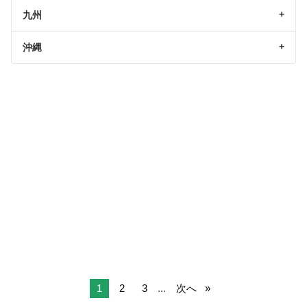
九州
沖縄
1
2
3
...
次へ