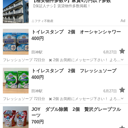
【格安物件多数✨】家賃4万円以下多数
【休憩時間】 法定通り 【最低勤務時間】 １日3時間...
【保証人ナシ】賃貸物件多数掲載！
Ad
ニフティ不動産
トイレスタンプ 2個 オーシャンシャワー
400円
田神駅
6月27日
フレッシュソープ 72日分 ✖️ 2個 お気軽にメッセージ下さい！ よろし
くお願いします。
岐阜
岐阜市
田神駅
家庭用品
スタンプ
トイレスタンプ 2個 フレッシュソープ
400円
田神駅
6月27日
フレッシュソープ 72日分 ✖️ 2個 お気軽にメッセージ下さい！ よろし
くお願いします。
岐阜
岐阜市
田神駅
家庭用品
JOY ダブル除菌 2個 贅沢グレープフル
ーツ
700円