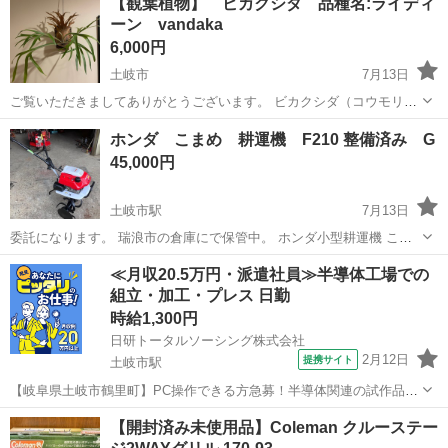
【観葉植物】 ビカクシダ 品種名:ライディ
ーン vandaka
6,000円
土岐市
7月13日
ご覧いただきましてありがとうございます。 ビカクシダ（コウモリラ
ン） 品種名：ライディーン ビカクシダ専門店のvandaka plantsにて購
岐阜
土岐市
家庭用品
ホンダ こまめ 耕運機 F210 整備済み G
入したライディーンの子株をお譲りしたいと思います。自宅スペース
45,000円
がいっぱいいっ...
土岐市駅
7月13日
委託になります。 瑞浪市の倉庫にで保管中。 ホンダ小型耕運機 こま
めF210型 女性、年配の方でも使いやすいモデルです。 オイル交換 オ
岐阜
土岐市
土岐市駅
その他
耕運機
≪月収20.5万円・派遣社員≫半導体工場での
イルシール交換(2箇所) してあります。 リコイル1発始動、異音なく調
組立・加工・プレス 日勤
子良いです。...
時給1,300円
日研トータルソーシング株式会社
2月12日
提携サイト
土岐市駅
【岐阜県土岐市鶴里町】PC操作できる方急募！半導体関連の試作品製
造《お仕事No.7A302-JS》 お仕事について 半導体関連の試作品製造。
岐阜
土岐市
土岐市駅
その他
【開封済み未使用品】Coleman クルーステー
機械のモニター操作や、基板を丁寧に機械へセットする作業です。機