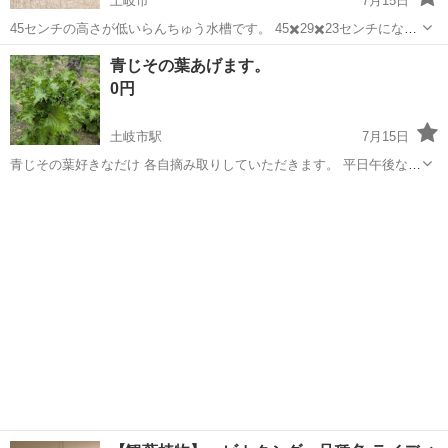
土岐市
7月15日
45センチの高さが低いらんちゅう水槽です。 45✖️29✖️23センチになり
ます。 6個あるので複数購入も歓迎します。 発送はしませんので、取
岐阜
土岐市
その他
水槽
青じその葉あげます。
りに来れる方のみお願い致します
0円
土岐市駅
7月15日
青じその葉好きなだけ 各自摘み取りしていただきます。 平日午後なら
okです。
岐阜
土岐市
土岐市駅
家庭用品