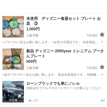
未使用 ディズニー食器セット プレート お
皿 ③
1,000円
土岐市駅
7月29日
⭐︎プロフの一読をお願い致します。 ⭐︎女性の方限定です。 未使用品で
すが、このまま他の食器と重ねてあったので、細かな傷がある物があ
岐阜
土岐市
土岐市駅
食器
デール
新品 ディズニー 2000year ミレニアム プーさ
ります。 チップ＆デールはメラミンプレートです。 一枚細かな傷があ
んプレート
ります。 プルート...
500円
土岐市駅
7月29日
⭐︎必ずプロフの一読をお願い致します。 新品未使用品です。 初期傷等
はご了承下さい。 ・お値下げ交渉は受け付けておりません。
岐阜
土岐市
土岐市駅
食器
プーさん
ローンブラックでも車にノレル
信販会社でクルマのローンやリースが通らなくてもクル
マをご利用いただけるサービスがあります！
Ad
（株）ICT