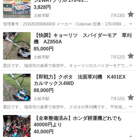
ジ2WAYグリル 170-93…
械に投入した際の記録...
3,828円
土岐市駅
7月13日
管理番号：219181000056919 メーカー：Coleman 型番：170-9369 年
式： JAN/EAN： ■サイズ・仕様 サイズ 焼面サイズ：幅 約300×厚さ
岐阜
土岐市
土岐市駅
調理器具
【快調】キョーリツ スパイダーモア 草刈
45 (mm) 使用時サイズ：約510×...
機 AZ850A
85,000円
土岐市駅
7月12日
委託です。 瑞浪市の倉庫で保管中。 キョーリツのスパイダーモアで
す。 平坦地はもちろん4WDなので横滑りに強く、法面(斜面)も容易に
岐阜
土岐市
土岐市駅
その他
スパイダーモア
【即戦力】クボタ 法面草刈機 K401EX
草刈りできます。 ハンマーナイフ4枚刃×2ローターで草を粉々に粉砕
カルマックス4WD
します...
88,000円
土岐市駅
7月12日
委託です。 瑞浪市の倉庫で保管中。 クボタの草刈機です。 平坦地は
もちろん、法面も楽に草刈りできます。 刈幅40cm、高低差のある4枚
岐阜
土岐市
土岐市駅
その他
【全車整備済み】ホンダ耕運機どれでも
のハンマーナイフで粉々にします。 大口径車輪と4WDで横滑りやぬか
40000円より
るみに強いです。...
40,000円