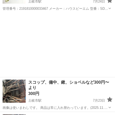
土岐市駅
7月24日
管理番号：2191810000033467 メーカー：ハウスビーエム 型番：SD6-
38 ■サイズ・仕様 穴開けサイズ15段 6・9・11・13・15・18・21・
岐阜
土岐市
土岐市駅
その他
23・25・27・30・32・33・35・38...
スコップ、備中、鍬、ショベルなど300円〜
より
300円
土岐市駅
7月23日
画像は使いまわしです。 商品は常に入れ替わっています。(2025.11.25
撮影) ※在庫に関するお問い合わせには返信いたしません。 日時ご予
岐阜
土岐市
土岐市駅
掃除用具
ショベル