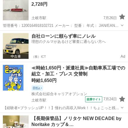
2,728円
部応答良...
土岐市駅
7月26日
管理番号：1200164918102721 メーカー： 型番： 年式： JAN/EAN：
■サイズ・仕様 サイズ：幅 ×厚さ ×高さ (mm) 重量： g 付属品： 状態
岐阜
土岐市
土岐市駅
その他
自社ローンに頼らず車にノレル
のランク：USED ...
理想のクルマがあるけど審査に通らない方へ
Ad
（株）ICT
≪時給1,650円・派遣社員≫自動車系工場での
組立・加工・プレス 交替制
時給1,650円
日払い
株式会社綜合キャリアオプション
7月24日
提携サイト
土岐市駅
【経験者×ブラッシュUP！！】憧れの高収入Work！！ちょこっと残業
あり♪ 組立・加工・食品製造など 【取扱製品情報】 自動車のブレーキ
岐阜
土岐市
土岐市駅
その他
【長期保管品】ノリタケ NEW DECADE by
部品 【業務内容】 自動車ブレーキ製品への部品のアーク溶接業務及び
Noritake カップ＆…
付随業務 給与 ...