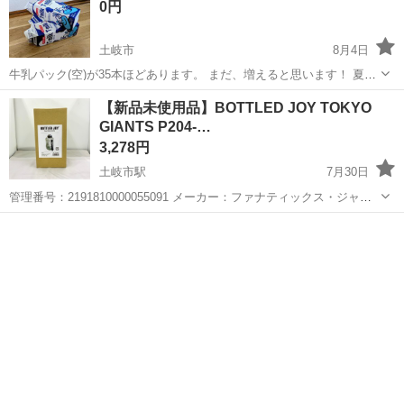
0円
土岐市
8月4日
牛乳パック(空)が35本ほどあります。 まだ、増えると思います！ 夏休
みの工作にどうですか？
岐阜
土岐市
生活雑貨
牛乳パック
【新品未使用品】BOTTLED JOY TOKYO
GIANTS P204-…
3,278円
土岐市駅
7月30日
管理番号：2191810000055091 メーカー：ファナティックス・ジャパ
ン合同会社 型番：P204-046-A 年式： JAN/EAN：4582661400727 ■サ
岐阜
土岐市
土岐市駅
食器
個人
イズ・仕様 サイズ：直径115×高さ230 ...