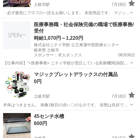
土岐市駅
7月18日
・必ず最初にプロフの一読をお願いします。 未使用品です。 マジック
テープ式なので中の仕切りは取り外せます。 ・お値下げ交渉は受け付
岐阜
土岐市
土岐市駅
家庭用品
エコバッグ
医療事務職・社会保険完備の職場で医療事務/
けておりません。
受付
時給1,070円～1,220円
株式会社ニチイ学館 公立東濃中部医療センター
岐阜県 土岐市
スポンサー：求人ボックス
08月06日
【仕事内容】"<医療事務> ニチイ学館が受託している医療機関(病院・
クリニック)での事務のお仕事です。 「医療事務」といっても、受付や
アルバイト・パート
マジックブレットデラックスの付属品
会計、案内、診療報酬請求に関する業務(レセプト点検・算定等)、デー
0円
タ入力等、就業先によって仕事内...
土岐市駅
7月18日
本体はつきません。 画像1枚目の赤い〇のものです。 状態は良好で
す。
岐阜
土岐市
土岐市駅
調理器具
45センチ水槽
600円