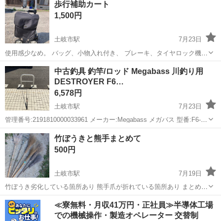
歩行補助カート
約の上倉庫までお越しください。 角スコップ（柄が木製）30...
1,500円
土岐市駅
7月23日
使用感少なめ。 バッグ、小物入れ付き、 ブレーキ、タイヤロック機構
があります。
岐阜
土岐市
土岐市駅
その他
ブレーキ
中古釣具 釣竿/ロッド Megabass 川釣り用
DESTROYER F6…
6,578円
土岐市駅
7月23日
管理番号:2191810000033961 メーカー:Megabass メガバス 型番:F6-
69X 全長:2050mm 川釣り用 状態:USED B 現状お持ち帰り価格となり
岐阜
土岐市
土岐市駅
生活雑貨
ロッド
竹ぼうきと熊手まとめて
ます。 お...
500円
土岐市駅
7月19日
竹ぼうき劣化している箇所あり 熊手爪が折れている箇所あり まとめて
どうぞ。
岐阜
土岐市
土岐市駅
掃除用具
≪寮無料・月収41万円・正社員≫半導体工場
での機械操作・製造オペレーター 交替制