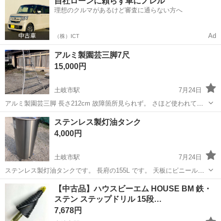
自社ローンに頼らず車にノレル
ブレーキ部品 【業務内容】 エレカによる自動車ブレーキ製品の運搬
理想のクルマがあるけど審査に通らない方へ
(10～12kgのケースを...
Ad
（株）ICT
アルミ製園芸三脚7尺
15,000円
土岐市駅
7月24日
アルミ製園芸三脚 長さ212cm 故障箇所見られず。 さほど使われてい
ないようです。 配達可能、10km1500円
岐阜
土岐市
土岐市駅
掃除用具
アルミ
ステンレス製灯油タンク
4,000円
土岐市駅
7月24日
ステンレス製灯油タンクです。 長府の155L です。 天板にビニールコ
ーティング？がしてあり、これが劣化、垂れた錆汁で変色していま
岐阜
土岐市
土岐市駅
その他
ステンレス製
【中古品】ハウスビーエム HOUSE BM 鉄・
す。 本体はステンレスなのでサビは見られません。 下の方に排出バル
ステン ステップドリル 15段…
ブ、底面にドレンがあ...
7,678円