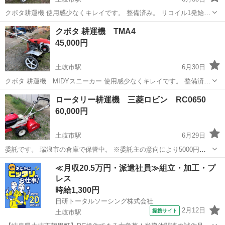
クボタ耕運機 使用感少なくキレイです。 整備済み。 リコイル1発始動
です。 瑞浪市の倉庫に保管中。 10km1500円で配達できます。 こちら
岐阜
土岐市
土岐市駅
その他
クボタ
クボタ 耕運機 TMA4
の商品は委託になります。 瑞浪市の倉庫で...
45,000円
土岐市駅
6月30日
クボタ 耕運機 MIDYスニーカー 使用感少なくキレイです。 整備済
み。 リコイル1発始動です。 前進2速後進1速 緊急停止ボタン 抵抗棒
岐阜
土岐市
土岐市駅
その他
クボタ
ロータリー耕運機 三菱ロビン RC0650
移動用車輪 ホンダで言うこまめより大きくパンチより小...
60,000円
土岐市駅
6月29日
委託です。 瑞浪市の倉庫で保管中。 ※委託主の意向により5000円値
下げしました。 ロータリー式、刃が正転逆転しますので耕運がとても
岐阜
土岐市
土岐市駅
その他
ロータリー
≪月収20.5万円・派遣社員≫組立・加工・プ
楽です。 使用感少なめ、サビキズ少なくキレイです。 もちろんリコイ
レス
ル1発始動。異...
時給1,300円
日研トータルソーシング株式会社
2月12日
提携サイト
土岐市駅