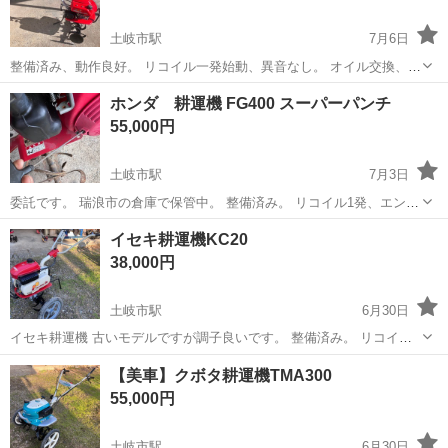
土岐市駅
7月6日
整備済み、動作良好。 リコイル一発始動、異音なし。 オイル交換、
シール交換、 高圧洗浄、 リペイント 済み。 こちらの商品は委託にな
岐阜
土岐市
土岐市駅
家庭用品
耕運機
ホンダ 耕運機 FG400 スーパーパンチ
ります。 瑞浪市の倉庫で保管中です。 委託主は元...
55,000円
土岐市駅
7月3日
委託です。 瑞浪市の倉庫で保管中。 整備済み。 リコイル1発、エンジ
ン好調です。 高圧洗浄、リペイント済みでキレイな状態です。 やや大
岐阜
土岐市
土岐市駅
その他
耕運機
イセキ耕運機KC20
きめ、前進2段変速、後進1速。 さほど使われていないように感じま
38,000円
す。 ...
土岐市駅
6月30日
イセキ耕運機 古いモデルですが調子良いです。 整備済み。 リコイル1
発始動です。 10km1500円、配達できます。 こちらの商品は委託にな
岐阜
土岐市
土岐市駅
その他
イセキ
【美車】クボタ耕運機TMA300
ります。 瑞浪市の倉庫で保管中です。 ...
55,000円
土岐市駅
6月30日