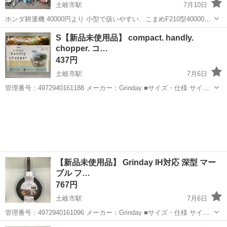
土岐市駅
7月10日
ホンダ耕運機 40000円より 小型で扱いやすい、こまめF210型40000
円〜50000円 少し大きく力強い、パンチF310型45000円〜55000円 全
岐阜
土岐市
土岐市駅
家庭用品
耕運機
S【新品未使用品】 compact. handly.
て整備済みです。 オイル交換はもちろん...
chopper. コ…
437円
土岐市駅
7月6日
管理番号：4972940161188 メーカー：Grinday ■サイズ・仕様 サイ
ズ：約12cm 状態のランク：新品未使用品 ■商品説明・確認事項 ※Ｐ
岐阜
土岐市
土岐市駅
調理器具
compact
Ｃモニターやタブレットよって 写真...
【新品未使用品】 Grinday IH対応 深型 マー
ブル フ…
767円
土岐市駅
7月6日
管理番号：4972940161096 メーカー：Grinday ■サイズ・仕様 サイ
ズ：約 幅 24×深さ6(cm) 状態のランク：新品未使用品 ※価格前後しま
岐阜
土岐市
土岐市駅
調理器具
個人