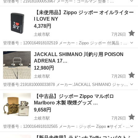
管理番号：219181000053967 メーカー：コールマン 型番：
4010067094 年式： JAN/EAN：3138522055882 ■サイズ・仕様 サイ
岐阜
土岐市
土岐市駅
家庭用品
ランタン
【未使用品】Zippo ジッポー オイルライター
ズ：73幅×厚さ60×高さ183(mm)...
I LOVE NY
4,378円
土岐市駅
7月26日
管理番号：1200164918102519 メーカー：Zippo ジッポー 付属品：箱
状態ランク：未使用品 未使用品につき、背面にシール貼付の為、中の
岐阜
土岐市
土岐市駅
その他
Zippo
JACKALL SHIMANO 川釣り用 POISON
状態は確認しておりません。 ※ＰＣモニターやタ...
ADRENA 17…
12,980円
土岐市駅
7月26日
管理番号:2191810000033878 メーカー:JACKALL SHIMANO ジャッカ
ルシマノ 型番:174XH-SB 全長:2250mm 川釣り用 状態:USED B 現状
岐阜
土岐市
土岐市駅
生活雑貨
JACKALL
【中古品】ジッポー Zippo マルボロ
お持ち帰り価格...
Marlboro 木製 喫煙グッズ …
9,658円
土岐市駅
7月26日
管理番号：1200164918102565 メーカー：ジッポー Zippo ■サイズ・仕
様 サイズ 縦：約6.5×横：約4.1×幅：約.1.5cm 刻印：E 03 製造：2003
岐阜
土岐市
土岐市駅
その他
Zippo
【新品未使用】ラドンナ Toffy コンパクトふ