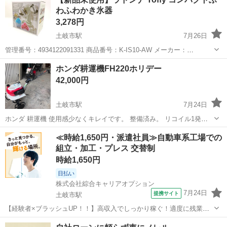
年5月 MADE IN U...
わふわかき氷器
3,278円
土岐市駅
7月26日
管理番号：4934122091331 商品番号：K-IS10-AW メーカー：
LADONNA ラドンナ JAN/EAN：4934122091331 ■サイズ・仕様 カラ
岐阜
土岐市
土岐市駅
調理器具
Toffy
ホンダ耕運機FH220ホリデー
ー：アッシュホワイト 本体サイズ：幅...
42,000円
土岐市駅
7月24日
ホンダ 耕運機 使用感少なくキレイです。 整備済み。 リコイル1発始
動です。 抵抗棒付き 小型です。 小さな畑にちょうど良いサイズ。 女
岐阜
土岐市
土岐市駅
その他
耕運機
≪時給1,650円・派遣社員≫自動車系工場での
性でも扱いやすいサイズです。 10km150...
組立・加工・プレス 交替制
時給1,650円
日払い
株式会社綜合キャリアオプション
7月24日
提携サイト
土岐市駅
【経験者×ブラッシュUP！！】高収入でしっかり稼ぐ！適度に残業あ
って稼げる！ 組立・加工・食品製造など 【取扱製品情報】 自動車の
岐阜
土岐市
土岐市駅
その他