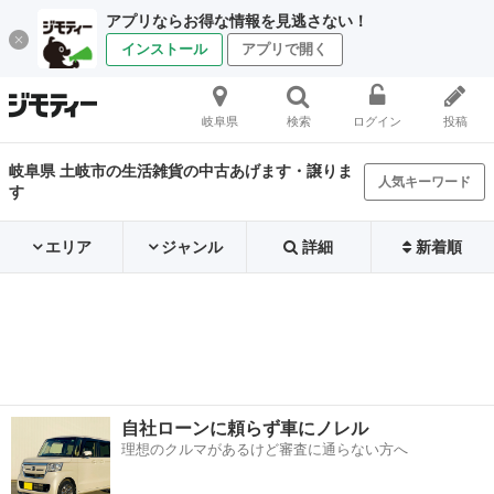
アプリならお得な情報を見逃さない！
インストール
アプリで開く
岐阜県
検索
ログイン
投稿
岐阜県 土岐市の生活雑貨の中古あげます・譲りま
人気キーワード
す
エリア
ジャンル
詳細
新着順
自社ローンに頼らず車にノレル
理想のクルマがあるけど審査に通らない方へ