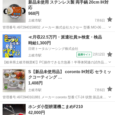
新品未使用 ステンレス製 両手鍋 20cm IH対
すが 26cm、20cm、16cm 別サイズフラ...
応
968円
土岐市駅
7月6日
管理番号:4972940159932 メーカー:株式会社カクセー 型番:MO-06 状
態:新品未使用 特記事項:満水容量 2.8L ※ＰＣモニターやタブレットよ
岐阜
土岐市
土岐市駅
生活雑貨
手鍋
≪月収22.5万円・派遣社員≫検査・検品
って 色の見え方が異なる場合がござ...
時給1,300円
日研トータルソーシング株式会社
2月12日
提携サイト
土岐市駅
【岐阜県土岐市鶴里町】PC操作できる方急募！半導体関連の試作品加
工装置の操作《お仕事No.7A301-JS》 お仕事について 半導体関連の試
岐阜
土岐市
土岐市駅
その他
S【新品未使用品】 coronto IH対応 セラミッ
作品加工装置の操作。最先端のスパッタ・ミリング装置を稼働し、イ
クコーティング …
オンビームを用いて試...
1,408円
土岐市駅
7月6日
管理番号:4972940161881 メーカー:coronto 型番:CT-24 状態:新品未使
用品 特記事項: ※ＰＣモニターやタブレットよって 色の見え方が異な
岐阜
土岐市
土岐市駅
調理器具
セラミック
ホンダ小型耕運機こまめF210
る場合がございます。 現...
42,000円