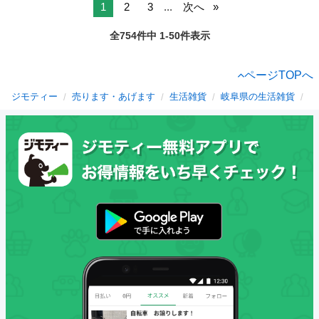
1
2
3
...
次へ
全754件中 1-50件表示
ページTOPへ
ジモティー
売ります・あげます
生活雑貨
岐阜県の生活雑貨
土