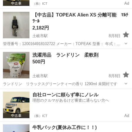
Ad
（株）ICT
【中古品】TOPEAK Alien XS 分離可能 ﾏﾙﾁ
ﾂｰﾙ
2,182円
土岐市駅
8月8日
管理番号：1200164918102722 メーカー：TOPEAK 型番： 年式：
JAN/EAN： ■サイズ・仕様 サイズ：幅 ×厚さ ×高さ (mm) 重量： g 付
岐阜
土岐市
土岐市駅
その他
洗濯用品 ランドリン 柔軟剤
属品： 状態のラン...
500円
土岐市駅
8月8日
ランドリン リラックスグリーンティーの香り 1290ml 未開封です
岐阜
土岐市
土岐市駅
洗濯用品
ランドリン
自社ローンに頼らず車にノレル
理想のクルマがあるけど審査に通らない方へ
Ad
（株）ICT
牛乳パック(夏休み工作に！！)