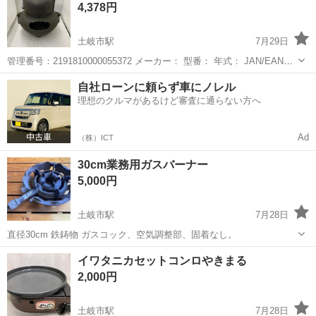
4,378円
土岐市駅
7月29日
管理番号：2191810000055372 メーカー： 型番： 年式： JAN/EAN：
■サイズ・仕様 サイズ：幅 ×厚さ ×高さ (mm) 重量： g 付属品： 状態
岐阜
土岐市
土岐市駅
食器
自社ローンに頼らず車にノレル
のランク：USED B ■商品説明・確認事項...
理想のクルマがあるけど審査に通らない方へ
Ad
（株）ICT
30cm業務用ガスバーナー
5,000円
土岐市駅
7月28日
直径30cm 鉄鋳物 ガスコック、空気調整部、固着なし。
岐阜
土岐市
土岐市駅
調理器具
ガスバーナー
イワタニカセットコンロやきまる
2,000円
土岐市駅
7月28日