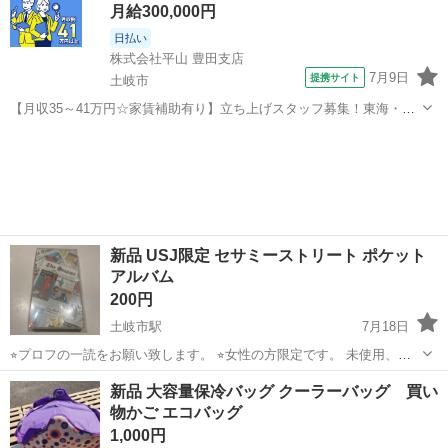
月給300,000円
日払い
株式会社平山 豊田支店
7月9日
提携サイト
土岐市
【月収35～41万円☆家賃補助有り】立ち上げスタッフ募集！東海・関
西で活躍していただきます☆ 半導体材料の製品検査など 粉体の半導体
岐阜
土岐市
その他
材料の製品検査をしていただきます。 （顕微鏡や測定器での粒子の検
査） 化学実験室のような職...
新品 USJ限定 セサミーストリート ポケット
アルバム
200円
土岐市駅
7月18日
⭐︎プロフの一読をお願い致します。 ⭐︎女性の方限定です。 未使用、未
開封です。 2冊入です。
岐阜
土岐市
土岐市駅
アルバム
新品
新品 大容量保冷バッグ クーラーバッグ 買い
物かご エコバッグ
1,000円