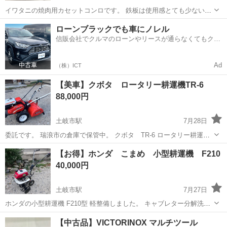
イワタニの焼肉用カセットコンロです。 鉄板は使用感とても少ない、
コンロと焼き肉プレートは使用感あり。 点火は正常です。 ご自宅で卓
岐阜
土岐市
土岐市駅
調理器具
イワタニ
ローンブラックでも車にノレル
上焼き肉にどうぞ☺️
信販会社でクルマのローンやリースが通らなくてもクル
マをご利用いただけるサービスがあります！
Ad
（株）ICT
【美車】クボタ ロータリー耕運機TR-6
88,000円
土岐市駅
7月28日
委託です。 瑞浪市の倉庫で保管中。 クボタ TR-6 ロータリー耕運
機 管理機 型落ちモデルですが、とてもキレイです。 始動性良好、各
岐阜
土岐市
土岐市駅
その他
【お得】ホンダ こまめ 小型耕運機 F210
部動作良好、応答良好、異音無し。 正逆ロータリー刃ですので耕運が
40,000円
とても楽です。...
土岐市駅
7月27日
ホンダの小型耕運機 F210型 軽整備しました。 キャブレター分解洗浄
ガスケット新品交換 燃料コック新品交換 燃料ホース新品交換 エンジ
岐阜
土岐市
土岐市駅
その他
耕運機
【中古品】VICTORINOX マルチツール
ンオイル交換 ギアオイル交換 高圧洗浄、リペイント。 始動性良く各