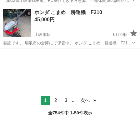
【岐阜県土岐市鶴里町】PC操作できる方急募！半導体関連の試作品製
造《お仕事No.7A302-JS》 お仕事について 半導体関連の試作品製造。
岐阜
土岐市
土岐市駅
その他
ホンダ こまめ 耕運機 F210
機械のモニター操作や、基板を丁寧に機械へセットする作業です。機
45,000円
械に投入した際の記録...
土岐市駅
6月29日
委託です。 瑞浪市の倉庫にて保管中。 ホンダ こまめ 耕運機 F210
整備済み 始動性良く即戦力です。 キャブレター洗浄 オイルシール交
岐阜
土岐市
土岐市駅
その他
換 エンジンオイル交換済みです 10km1500円で配達できます。
1
2
3
...
次へ
全754件中 1-50件表示