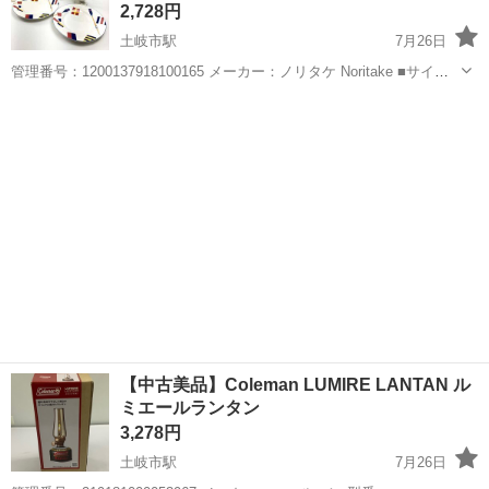
2,728円
土岐市駅
7月26日
管理番号：1200137918100165 メーカー：ノリタケ Noritake ■サイ
ズ・仕様 サイズ カップ・・・ 高さ：約12cm 口径：約8cm お
岐阜
土岐市
土岐市駅
食器
ノリタケ
皿・・・ 直径：約21.5cm ※実...
【中古美品】Coleman LUMIRE LANTAN ル
ミエールランタン
3,278円
土岐市駅
7月26日