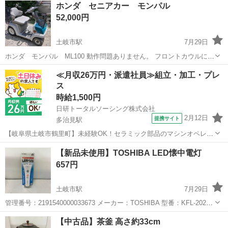
ホンダ セニアカー モンパル
52,000円
土岐市駅
7月29日
ホンダ モンパル ML100 動作問題ありません。 フロントカウルに大
きめなヒビあり 後ろバンパーに10cmほどの割れあり ホーンボタンの
岐阜
土岐市
土岐市駅
その他
≪月収26万円・派遣社員≫組立・加工・プレ
ゴムカバーとヘッドライトのゴムカバーがありません。それぞれ動作
ス
には問題ありませ...
時給1,500円
日研トータルソーシング株式会社
2月12日
提携サイト
多治見駅
【岐阜県土岐市鶴里町】未経験OK！セラミック部品のマシンオペレー
ター・検査《お仕事No.7A306-JS》 お仕事について セラミック部品の
岐阜
土岐市
多治見駅
その他
【新品未使用】TOSHIBA LED懐中電灯
製造・検査・設備の清掃業務です。プレス機、ダイシングマシン、レ
657円
ーザー加工機などの製...
土岐市駅
7月29日
管理番号：2191540000033673 メーカー：TOSHIBA 型番：KFL-202
年式： JAN/EAN： ■サイズ・仕様 サイズ：幅 60×厚さ48 ×高さ
岐阜
土岐市
土岐市駅
その他
【中古品】茶釜 高さ約33cm
175(mm) 重量： 92g 付属品： 状態...