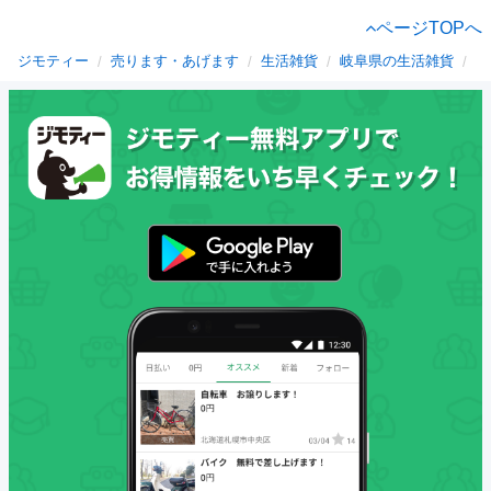
ページTOPへ
ジモティー
売ります・あげます
生活雑貨
岐阜県の生活雑貨
関