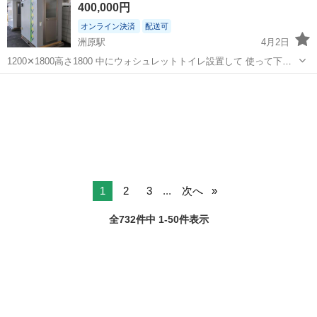
400,000円
です。 ① 機械に部品を設置し...
オンライン決済
配送可
洲原駅
4月2日
1200✕1800高さ1800 中にウォシュレットトイレ設置して 使って下さ
い。
岐阜
関市
洲原駅
防災、セキュリティ
山小屋
1
2
3
...
次へ
全732件中 1-50件表示