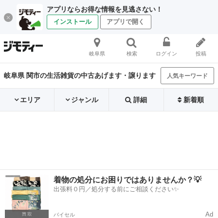
アプリならお得な情報を見逃さない！
インストール
アプリで開く
岐阜県
検索
ログイン
投稿
岐阜県 関市の生活雑貨の中古あげます・譲ります
人気キーワード
エリア
ジャンル
詳細
新着順
着物の処分にお困りではありませんか？💡
出張料０円／処分する前にご相談ください✨
Ad
バイセル