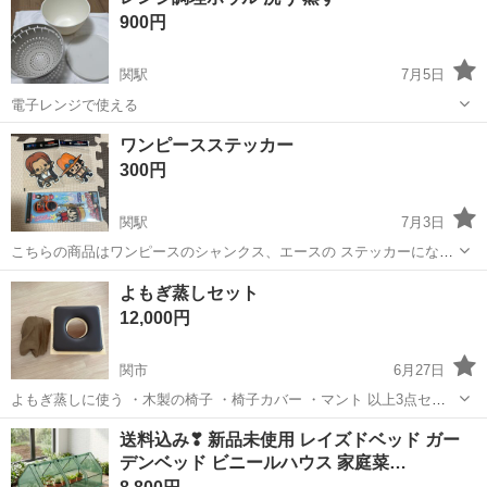
栓 SF-WM420SYX-JG LIXIL 品番 ：SF-WM420SYX-JG ...
900円
関駅
7月5日
電子レンジで使える
岐阜
関市
関駅
調理器具
ワンピースステッカー
300円
関駅
7月3日
こちらの商品はワンピースのシャンクス、エースの ステッカーになり
ます。 もう一つおまけでワンピース爪磨きをつけさせて 頂きます。
岐阜
関市
関駅
ラッピング用品
ステッカー
よもぎ蒸しセット
自宅保管の為ご理解ある方でよろしくお願いします
12,000円
関市
6月27日
よもぎ蒸しに使う ・木製の椅子 ・椅子カバー ・マント 以上3点セッ
トです。 椅子に関しては座る部分にシミがあります。 椅子カバーはア
岐阜
関市
その他
送料込み❣ 新品未使用 レイズドベッド ガー
ルコールスプレーで除菌済みです。 マントは手を通す部分が無かった
デンベッド ビニールハウス 家庭菜…
為、 ハサミで1箇...