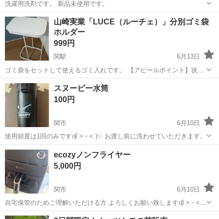
洗濯用洗剤です。 新品未使用です。
岐阜
関市
せきてらす前駅
洗濯用品
新品
山崎実業「LUCE（ルーチェ）」分別ゴミ袋
ホルダー
999円
関駅
6月13日
ゴミ袋をセットして使えるゴミ入れです。 【アピールポイント】状態
はいいのでまだまだ使えます！ 【希望取引場所】岐阜県関市のカイン
岐阜
関市
関駅
家庭用品
スヌーピー水筒
ズホームの付近 【希望取引日時】日時はご希望に合わせられます。 上
100円
記の条件に合わせてくだ...
関市
6月10日
使用頻度は1回のみですദ്ദി ˃ ᵕ ˂ )✨️ お渡し前に洗わせていただきます。
岐阜
関市
食器
水筒
ecozyノンフライヤー
5,000円
関市
6月10日
自宅保管のためご理解いただける方 よろしくお願い致しますദ്ദി ˃ ᵕ ˂
)✨️ ほぼ未使用です！ 説明書が汚くなってしまっているため お値段安
岐阜
関市
調理器具