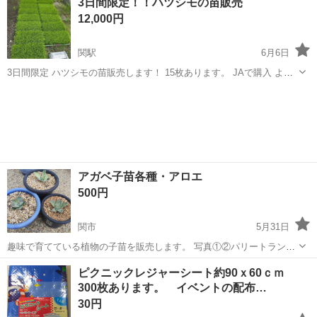
3日間限定！！ハツシモの苗販売
く出品させていただきます♩ 【高性能ノンフライヤー】 ecozyのノ...
12,000円
関駅
6月6日
3日間限定 ハツシモの苗販売します！ 15枚あります。 JAで購入 よろ
しくお願いします。
岐阜
関市
関駅
家庭用品
アガベ子苗各種・アロエ
500円
関市
5月31日
趣味で育てている植物の子苗を販売します。 写真①②パリートランカ
ータ各500円〜1500円 写真③アメリカーナ華厳、キシロナカンサ、ア
岐阜
関市
家庭用品
ピクニックレジャーシート約90ｘ60ｃｍ
ロエストリアツラ各500円 写真④パラサナ各500円 写真⑤五色万代ロ
300枚あります。 イベントの配布…
ファンサ各5...
30円