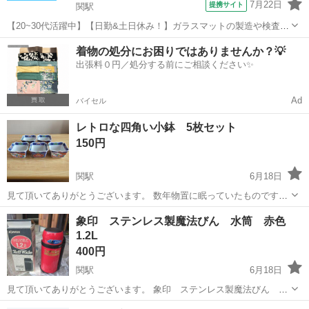
7月22日
提携サイト
関駅
【20~30代活躍中】【日勤&土日休み！】ガラスマットの製造や検査な
ど♪直接雇用の可能性あり◎月収28万円可☆《JQQR1C》 詳細情報 ＼
岐阜
関市
関駅
その他
着物の処分にお困りではありませんか？💡
ガラス繊維を使ったガラスマットの製造！／ 髪の毛より細い糸のガラ
出張料０円／処分する前にご相談ください✨
ス繊維を使って 綿...
Ad
バイセル
レトロな四角い小鉢 5枚セット
150円
関駅
6月18日
見て頂いてありがとうございます。 数年物置に眠っていたものです。
キレイな柄のお皿です。 長期間片付けてありました。 かけなどはない
岐阜
関市
関駅
食器
小鉢
象印 ステンレス製魔法びん 水筒 赤色
と思いますが、小傷、剥げている箇所など有ります。 大きさ 約
1.2L
10cm 深さ 約6cm...
400円
関駅
6月18日
見て頂いてありがとうございます。 象印 ステンレス製魔法びん 水
筒です。 1.2L入ります。 数回使用し箱に入れて片付けて有りました。
岐阜
関市
関駅
生活雑貨
水筒