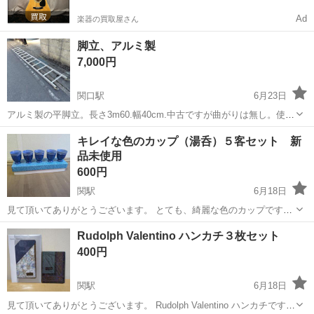
Ad
楽器の買取屋さん
脚立、アルミ製
7,000円
関口駅
6月23日
アルミ製の平脚立。長さ3m60.幅40cm.中古ですが曲がりは無し。使用
感あります!アルミなので軽い。現金引き渡し希望。平日連絡可ですが
岐阜
関市
関口駅
家庭用品
脚立
キレイな色のカップ（湯呑）５客セット 新
引き渡しは土日曜祝日になります!自宅に引き取りに来れる方。長いの
品未使用
で軽トラックが必要です!...
600円
関駅
6月18日
見て頂いてありがとうございます。 とても、綺麗な色のカップです。
飲み口 7cm 高さ 8cm 新品未使用品です。 目立った傷や汚れはな
岐阜
関市
関駅
食器
湯呑
Rudolph Valentino ハンカチ３枚セット
いと思いますが、長期自宅保管など色々細かいことを気になさらない
400円
方のみよろしくお願い致...
関駅
6月18日
見て頂いてありがとうございます。 Rudolph Valentino ハンカチです。