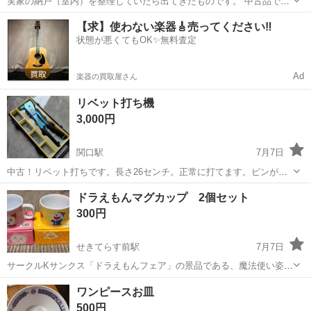
実家の納戸（室内）を整理していたら出てきたものです。 中古品で
す。 実家の母が購入したものです。 一人暮らしになって使わなくなっ
岐阜
関市
関駅
調理器具
【求】使わない楽器🎸売ってください‼️
てしまったものです。 手作りの総桐の米びつとのことです。 30kg
状態が悪くてもOK✨無料査定
用 幅23cm／...
Ad
楽器の買取屋さん
リベット打ち機
3,000円
関口駅
7月7日
中古！リベット打ちです。長さ26センチ。正常に打てます。ピンが余
りありません。別途購入願います。関口駅ローソンまで来れる方。現
岐阜
関市
関口駅
その他
ありません
ドラえもんマグカップ 2個セット
金引き渡し希望。平日連絡可能ですが取引は土日曜祝日です。ノーリ
300円
ターンノークレームでお願いします
せきてらす前駅
7月7日
サークルKサンクス「ドラえもんフェア」の景品である、魔法使い姿の
ドラえもんとドラミちゃんが描かれたペアマグカップです。
岐阜
関市
せきてらす前駅
食器
ワンピースお皿
500円