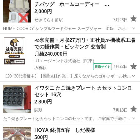
チバッグ ホームコーディー …
2,000円
せきてらす前駅
7月26日
HOME COORDY シンプルフードジャー スープジャー 310ml ネオプ
レンランチバッグ セットになります。 ランチバッグはクッション性の
岐阜
関市
せきてらす前駅
食器
弁当箱
≪寮完備・月収27万円・正社員≫機械系工場
ある生地を使用しています。 口部はしっかりと閉まるファスナータイ
での軽作業・ピッキング 交替制
プです。 ...
月給240,000円
UTエージェント株式会社（関東）
7月22日
提携サイト
坂祝駅
【20~30代活躍中】【簡単&軽作業！】座りながらのゴルフボール検品
◎直接雇用の可能性あり！《JBEZ1C》 詳細情報 ＼ゴルフボールの検
岐阜
関市
坂祝駅
その他
イワタニ たこ焼きプレート カセットコンロ
査をお任せします♪／ ゴム製品製造でも有名なあの大手メーカーでの
セット 16穴
お仕事！ ゴルフボ...
2,800円
関駅
7月18日
たこ焼きプレートとカセットコンロのセットです。 ご家庭で手軽にた
こ焼きパーティーが楽しめます。 プレートは16穴タイプです。 カセッ
岐阜
関市
関駅
調理器具
たこ焼き
HOYA 鉢揃五客 しだ模様
トコンロは赤色で、一般的なガスボンベで使用可能です。 使用に伴う
500円
多少の傷や汚れが見られますが...