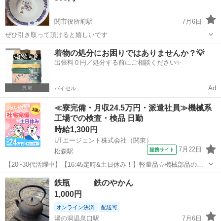
関市役所前駅
7月6日
ぜひ引き取って頂けると嬉しいです
岐阜
関市
関市役所前駅
食器
着物の処分にお困りではありませんか？💡
出張料０円／処分する前にご相談ください✨
Ad
バイセル
≪寮完備・月収24.5万円・派遣社員≫機械系
工場での検査・検品 日勤
時給1,300円
UTエージェント株式会社（関東）
7月22日
提携サイト
松森駅
【20~30代活躍中】【16:45定時&土日休み！】軽量品☆機械部品の検
査など♪空調完備で快適◎未経験歓迎！《JBBN1-PC》 詳細情報 ＼直
岐阜
関市
松森駅
その他
鉄瓶 鉄のやかん
動案内機器の検査など！／ 直動案内機器は摩擦を減らし動作を滑らか
1,000円
にするための部...
オンライン決済
配送可
湯の洞温泉口駅
7月6日