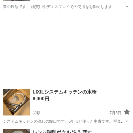
昔の鉄瓶です。 鑑賞用やディスプレイでの使用をお勧めします
岐阜
関市
湯の洞温泉口駅
食器
LIXILシステムキッチンの水栓
6,000円
関駅
7月5日
システムキッチンの流しの蛇口です。5年ほど使った中古です。写真に
てご確認ください。 リクシル INAX キッチンシングルレバー混合水
岐阜
関市
関駅
調理器具
流し
レンジ調理ボウル 洗う 蒸す