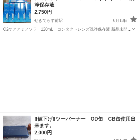
浄保存液
お願い致します。
2,750円
せきてらす前駅
6月18日
O2ケアアミノソラ 120mL コンタクトレンズ洗浄保存液 新品未開
封 6本 使用期限 2028年2月
岐阜
関市
せきてらす前駅
家庭用品
期限
‼️値下げ‼️ツーバーナー OD缶 CB缶使用出
来ます。
2,000円