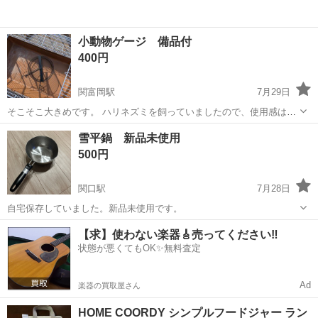
小動物ゲージ 備品付
400円
関富岡駅
7月29日
そこそこ大きめです。 ハリネズミを飼っていましたので、使用感はあ
りますが、部屋で使用していた為外観は綺麗だと思います。 25センチ
岐阜
関市
関富岡駅
生活雑貨
雪平鍋 新品未使用
回し車と、シートヒーターセットなので、後は餌入れと水飲み、敷材
500円
さえあれば、ウサギくらいまでなら...
関口駅
7月28日
自宅保存していました。新品未使用です。
岐阜
関市
関口駅
調理器具
新品
【求】使わない楽器🎸売ってください‼️
状態が悪くてもOK✨無料査定
Ad
楽器の買取屋さん
HOME COORDY シンプルフードジャー ラン