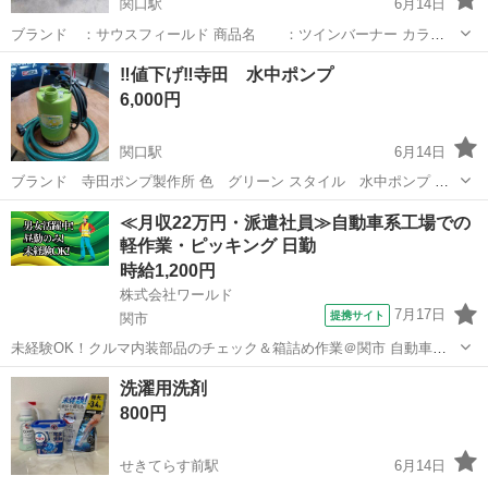
関口駅
6月14日
ブランド ：サウスフィールド 商品名 ：ツインバーナー カラ
ー ：ネイビー系 使用サイズ：約54.5W×33D×54Hcm 収納サイズ：
岐阜
関市
関口駅
調理器具
ツーバーナー
‼️値下げ‼️寺田 水中ポンプ
約54.5W×33D×9.5Hcm 使わなくなったので良かったらお願いします。
6,000円
関口駅
6月14日
ブランド 寺田ポンプ製作所 色 グリーン スタイル 水中ポンプ 電
源 電源コード式 商品の重量 3.4 キログラム 最大流量 70 リット
岐阜
関市
関口駅
家庭用品
水中ポンプ
≪月収22万円・派遣社員≫自動車系工場での
ル/分 吐出量([[リットル]]/min):75 全揚程(m)(50Hz...
軽作業・ピッキング 日勤
時給1,200円
株式会社ワールド
7月17日
提携サイト
関市
未経験OK！クルマ内装部品のチェック＆箱詰め作業＠関市 自動車用
シートやマットの仕上げ・梱包スタッフ 自動車の内装に使われるシー
岐阜
関市
その他
洗濯用洗剤
トやフロアマットの製造をサポートするお仕事です。 主に、製品の梱
800円
包と目で見てキズや汚れがないか...
せきてらす前駅
6月14日