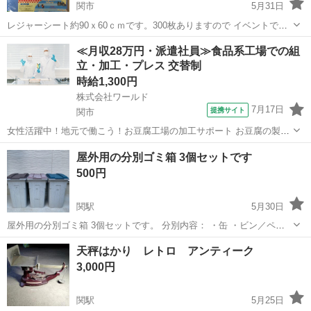
関市
5月31日
レジャーシート約90ｘ60ｃｍです。300枚ありますので イベントでの
配布や粗品としていかがでしょうか？ デザインは添付画像の通りペン
岐阜
関市
ノベルティグッズ
レジャーシート
≪月収28万円・派遣社員≫食品系工場での組
ギン柄です。もちろん新品です。 外袋や中のチラシが異なる可能性が
立・加工・プレス 交替制
ありますので予めご了...
時給1,300円
株式会社ワールド
7月17日
提携サイト
関市
女性活躍中！地元で働こう！お豆腐工場の加工サポート お豆腐の製造
（2交替） 生の大豆から普通の豆腐の調理手順と同様の方法で豆腐を
岐阜
関市
その他
屋外用の分別ゴミ箱 3個セットです
作ります。 その後で冷凍加工し、出荷となります。 その製造過程での
500円
各種作業の中から分担して作...
関駅
5月30日
屋外用の分別ゴミ箱 3個セットです。 分別内容： ・缶 ・ビン／ペッ
トボトル ・トレー 屋外で使用していたため、汚れや使用感はあります
岐阜
関市
関駅
家庭用品
屋外
天秤はかり レトロ アンティーク
が、 フタの開閉など使用には問題ありません。 イベント、現場、家庭
3,000円
用の分別ゴミ箱とし...
関駅
5月25日