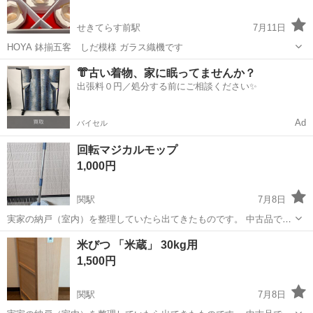
せきてらす前駅
7月11日
HOYA 鉢揃五客 しだ模様 ガラス織機です
岐阜
関市
せきてらす前駅
食器
HOYA
👘古い着物、家に眠ってませんか？
出張料０円／処分する前にご相談ください✨
Ad
バイセル
回転マジカルモップ
1,000円
関駅
7月8日
実家の納戸（室内）を整理していたら出てきたものです。 中古品で
す。 写真に写っているものが全てです。 実家の母が購入したものでそ
岐阜
関市
関駅
掃除用具
米びつ 「米蔵」 30kg用
のため商品知識がありません。 数回使っただけらしいです。 みたとこ
1,500円
ろ壊れているもの...
関駅
7月8日