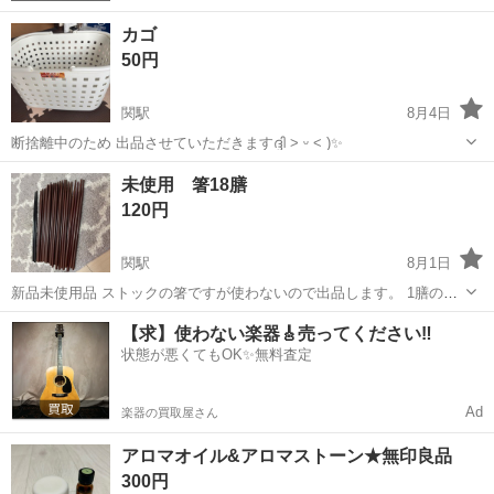
カゴ
50円
関駅
8月4日
断捨離中のため 出品させていただきますദ്ദി ˃ ᵕ ˂ )✨️
岐阜
関市
関駅
その他
未使用 箸18膳
120円
関駅
8月1日
新品未使用品 ストックの箸ですが使わないので出品します。 1膳のみ
黒色です。 写真にてご確認ください。
岐阜
関市
関駅
食器
【求】使わない楽器🎸売ってください‼️
状態が悪くてもOK✨無料査定
Ad
楽器の買取屋さん
アロマオイル&アロマストーン★無印良品
300円