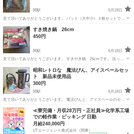
関駅
6月18日
見て頂いてありがとうございます。 バット（大中小）３枚セットで
す。 18ステンレスです。 大 35✕27cm 中 31✕24cm 小 27✕21cm
岐阜
関市
関駅
調理器具
バット
すき焼き鍋 26cm
新品未使用品ですが、長期自宅保管など色々細かいことを気になさら
450円
ない方の...
関駅
6月18日
見て頂いてありがとうございます。 すきやき鍋 26cmです。 洗った
のですが、鍋の裏と、持ちての部分等に汚れが有ります。少しベタつ
岐阜
関市
関駅
調理器具
年季
昭和レトロな 魔法びん、アイスペールセッ
く箇所もありますが、状態は良いと思います。 箱はかなり年季が入っ
ト 新品未使用品
ていますが、鍋はまだまだよい...
300円
関駅
6月18日
見て頂いてありがとうございます。 魔法びんと、アイスペールのセッ
トです。 新品未使用品 箱はかなり年季が入っていますが、中身は新品
岐阜
関市
関駅
食器
アイスペール
≪寮完備・月収28万円・正社員≫化学系工場
未使用です。 魔法びん 470ml アイスペールは、トングもセットで
での軽作業・ピッキング 日勤
す。 叔母からの委託...
月給240,000円
UTエージェント株式会社（関東）