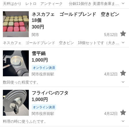
天秤はかり レトロ アンティーク 分銅11個付き 美濃市倉庫まで
引き取りに来て頂ける方お願い致します。 値引き交渉御遠慮願いま
岐阜
関市
関駅
調理器具
天秤はかり
ネスカフェ ゴールドブレンド 空きビン
す。
18個
300円
関市
5月12日
ネスカフェ ゴールドブレンド 空きビン 18個セットです（大きい
サイズ2個あり） 黄色い蓋と赤い蓋が混ざっています。 漬物やピクル
岐阜
関市
食器
ピクルス
雪平鍋
ス様にいかがでしょうか。
1,000円
オンライン決済
関市役所前駅
4月12日
数回使った程度です。
岐阜
関市
関市役所前駅
調理器具
フライパンのフタ
1,000円
オンライン決済
関市役所前駅
4月12日
料理の時に使うふたです。