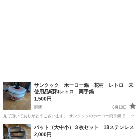
長期間引き出しに保管しておりました。 メンズ→２枚（約
岐阜
関市
関駅
生活雑貨
出して
45cm✕45cm） レディース→１枚（約42cm✕42cm） 綿100％ 3...
サンクック ホーロー鍋 花柄 レトロ 未
使用品昭和レトロ 両手鍋
1,500円
関駅
6月18日
見て頂いてありがとうございます。 サンクックのホーロー両手鍋で
す。 【サイズ】 直径:約20cm 新品、未使用品ですが長期間保管の為
岐阜
関市
関駅
調理器具
手鍋
バット（大中小）３枚セット 18ステンレス
理解がある方のみよろしくお願いいたします。
2,000円