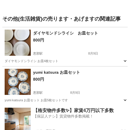
その他(生活雑貨)の売ります・あげますの関連記事
ダイヤモンドシライシ お皿セット
800円
恵那駅
8月9日
ダイヤモンドシライシ お皿4枚セット
岐阜
恵那市
恵那駅
食器
ダイヤモンドシライシ
yumi katsura お皿セット
800円
恵那駅
8月9日
yumi katsura お皿セット お皿5枚セットです
岐阜
恵那市
恵那駅
食器
【格安物件多数✨】家賃4万円以下多数
【保証人ナシ】賃貸物件多数掲載！