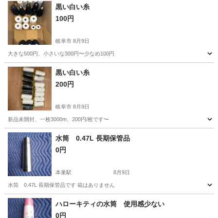
黒い白い糸
100円
岐阜市
8月9日
大きな500円、小さいな300円〜少なめ100円
岐阜
岐阜市
その他
黒い白い糸
200円
岐阜市
8月9日
新品未開封、一枚3000m、200円/枚です〜
岐阜
岐阜市
その他
新品
水筒 0.47L 長期保管品
0円
本巣駅
8月9日
水筒 0.47L 長期保管品です 箱はありません
岐阜
岐阜市
本巣駅
家庭用品
ハローキティの水筒 使用感少ない
0円