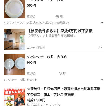
500円
恵那駅
8月9日
イブサンローラン お皿 大きめのお皿です 未使用品です
岐阜
恵那市
恵那駅
食器
【格安物件多数✨】家賃4万円以下多数
【保証人ナシ】賃貸物件多数掲載！
ニフティ不動産
Ad
ジバンシー お皿 大きめ
900円
恵那駅
8月9日
ジバンシー お皿 2枚セット
岐阜
恵那市
恵那駅
食器
≪寮無料・月収46万円・派遣社員≫自動車系工場
での組立・加工・プレス 交替制
時給1,900円
株式会社ワークジャパン