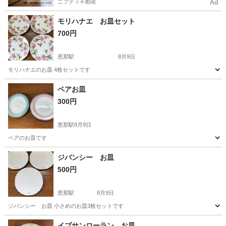
ニフティ不動産
Ad
モリハナエ お皿セット
700円
恵那駅
8月9日
モリハナエのお皿 4枚セットです
岐阜
恵那市
恵那駅
食器
ペアお皿
300円
恵那駅
8月9日
ペアのお皿です
岐阜
恵那市
恵那駅
食器
ジバンシー お皿
500円
恵那駅
8月9日
ジバンシー お皿 小さめのお皿3枚セットです
岐阜
恵那市
恵那駅
食器
ジバンシー
イブサンローラン お皿