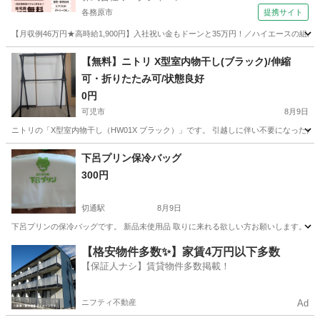
各務原市
提携サイト
【月収例46万円★高時給1,900円】入社祝い金もドーンと35万円！／ハイエースの組
岐阜
各務原市
その他
【無料】ニトリ X型室内物干し(ブラック)/伸縮
可・折りたたみ可/状態良好
0円
可児市
8月9日
ニトリの「X型室内物干し（HW01X ブラック）」です。 引越しに伴い不要になったため出品いたし
岐阜
可児市
洗濯用品
下呂プリン保冷バッグ
300円
切通駅
8月9日
下呂プリンの保冷バッグです。 新品未使用品 取りに来れる欲しい方お願いします。
岐阜
岐阜市
切通駅
その他
【格安物件多数✨】家賃4万円以下多数
【保証人ナシ】賃貸物件多数掲載！
ニフティ不動産
Ad