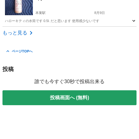
本巣駅
8月9日
ハローキティの水筒です 0.5l. だと思います 使用感少ないです
岐阜
岐阜市
本巣駅
家庭用品
もっと見る
ページTOPへ
投稿
誰でも今すぐ30秒で投稿出来る
投稿画面へ (無料)