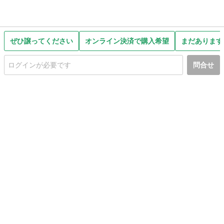
ぜひ譲ってください
オンライン決済で購入希望
まだあります
問合せ
初めての方へ
利用規約
プライバシーポリシー
プライバシー・ステートメント
健全化に資する運用方針
お問い合わせ
運営会社
サイトマップ
ご利用ガイド
フリーワードで探す
PC版で表示
都道府県選択
特定商取引法の表示
利用者情報の外部送信について