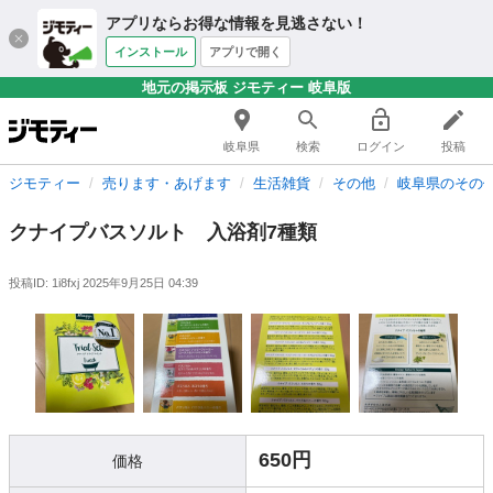
アプリならお得な情報を見逃さない！
インストール
アプリで開く
地元の掲示板 ジモティー 岐阜版
岐阜県
検索
ログイン
投稿
ジモティー
売ります・あげます
生活雑貨
その他
岐阜県のその
クナイプバスソルト 入浴剤7種類
投稿ID: 1i8fxj
2025年9月25日 04:39
650円
価格