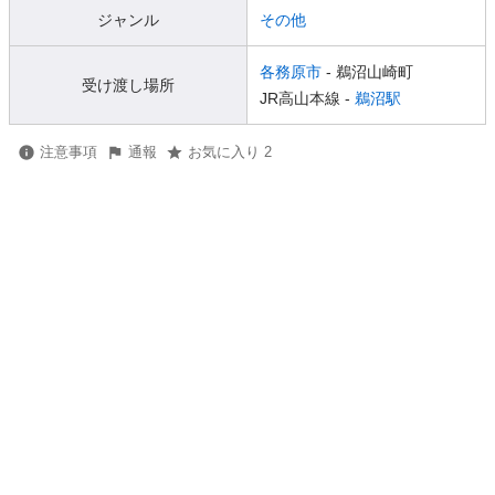
ジャンル
その他
各務原市
- 鵜沼山崎町
受け渡し場所
JR高山本線 -
鵜沼駅
注意事項
通報
お気に入り 2