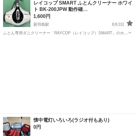
レイコップ SMART ふとんクリーナー ホワイ
引っ越しにてっ必要なくなったとの事。 ※主観ですが、年...
ト BK-200JPW 動作確…
1,600円
新羽島駅
8月2日
ふとん専用ダニクリーナー「RAYCOP（レイコップ）SMART」のホワ
イトです。 「パワフルたたき」「UV除菌（紫外線）」「強力吸引」を
岐阜
羽島市
新羽島駅
生活家電
レイコップ
組み合わせた独自の光クリーンメカニズムで、布団に潜むダニやハウ
スダスト、アレル物質を効...
懐中電灯いろいろ(ラジオ付もあり)
0円