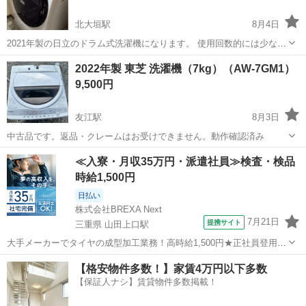
北大垣駅
8月4日
2021年製の日立のドラム式洗濯機になります。 使用回数的には少ない
方だと思います。 9月中旬まで、できるだけ早くとりにきてくれる方
岐阜
大垣市
北大垣駅
生活家電
2022年製 東芝 洗濯機（7kg）（AW-7GM1）
を優先させていただきます。 よろしくおねがいします。
9,500円
友江駅
8月3日
中古品です。返品・クレームはお受けできません。動作確認済み
岐阜
大垣市
友江駅
生活家電
東芝
≪入寮・月収35万円・派遣社員≫検査・検品
時給1,500円
日払い
株式会社BREXA Next
7月21日
提携サイト
三重県 山田上口駅
大手メーカーでタイヤの成型加工業務！高時給1,500円★正社員登用制
度あり！ワンルーム寮完備！マイカー通勤OK！無料駐車場あり！《三
三重
伊勢市
山田上口駅
その他
【格安物件多数！】家賃4万円以下多数
重県伊勢市》 人気の工場のお仕事 ◇タイヤの製造◇ トラック・バ
【保証人ナシ】賃貸物件多数掲載！
ス・RV車用を中心とした...