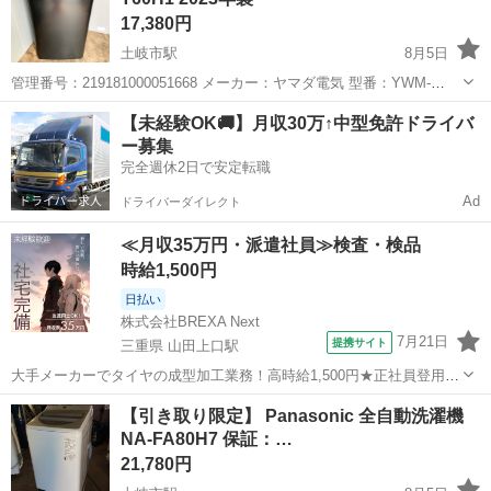
17,380円
土岐市駅
8月5日
管理番号：219181000051668 メーカー：ヤマダ電気 型番：YWM-
T60H1 年式：2023 JAN/EAN：4580417929294 ■サイズ・仕様 サイ
岐阜
土岐市
土岐市駅
生活家電
YAMADA
【未経験OK🚚】月収30万↑中型免許ドライバ
ズ：幅 565×厚さ 534×高さ890 (mm)...
ー募集
完全週休2日で安定転職
Ad
ドライバーダイレクト
≪月収35万円・派遣社員≫検査・検品
時給1,500円
日払い
株式会社BREXA Next
7月21日
提携サイト
三重県 山田上口駅
大手メーカーでタイヤの成型加工業務！高時給1,500円★正社員登用制
度あり！ワンルーム寮完備！マイカー通勤OK！無料駐車場あり！《三
三重
伊勢市
山田上口駅
その他
【引き取り限定】 Panasonic 全自動洗濯機
重県伊勢市》 人気の工場のお仕事 ◇タイヤの製造◇ トラック・バ
NA-FA80H7 保証：…
ス・RV車用を中心とした...
21,780円