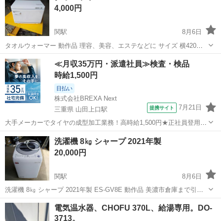
4,000円
関駅
8月6日
タオルウォーマー 動作品 理容、美容、エステなどに サイズ 横420㍉×
奥行き270㍉×高さ290㍉ 横面剥がれあり、画像3 美濃市倉庫まで引き
岐阜
関市
関駅
生活家電
タオルウォーマー
≪月収35万円・派遣社員≫検査・検品
取りに来て頂ける方 値引き交渉はご遠慮願います。
時給1,500円
日払い
株式会社BREXA Next
7月21日
提携サイト
三重県 山田上口駅
大手メーカーでタイヤの成型加工業務！高時給1,500円★正社員登用制
度あり！ワンルーム寮完備！マイカー通勤OK！無料駐車場あり！《三
三重
伊勢市
山田上口駅
その他
洗濯機 8㎏ シャープ 2021年製
重県伊勢市》 人気の工場のお仕事 ◇タイヤの製造◇ トラック・バ
20,000円
ス・RV車用を中心とした...
関駅
8月6日
洗濯機 8㎏ シャープ 2021年製 ES-GV8E 動作品 美濃市倉庫まで引き
取りに来て頂ける方 値引き交渉はご遠慮願います。
岐阜
関市
関駅
生活家電
電気温水器、CHOFU 370L、給湯専用。DO-
3713。