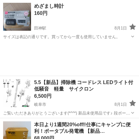
きません。それでもよろしければ差し上げます。
岐阜
高山市
高山駅
生活家電
めざまし時計
160円
田神駅
8月1日
サイズは表記の通りです。買ってから一度も使用していません。
岐阜
岐阜市
田神駅
生活家電
通り
5.5【新品】掃除機 コードレス LEDライト付
低騒音 軽量 サイクロン
6,500円
岐阜市
8月1日
ご覧いただきありがとうございます(*^^*) 新品未使用品です♪ 段ボール
梱包のままお渡しできます。 よろしくお願い致します。 〈製品特徴〉
岐阜
岐阜市
生活家電
LED
本日より1週間20%off‼️仕事にキャンプに便
【500Wモーター＆超強力吸引】 省エネ・長寿命・低騒音を実現。...
利！ポータブル発電機 【新品…
68,000円