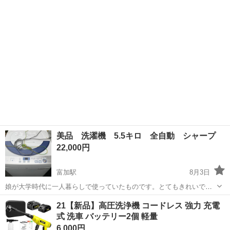
岐阜
岐阜市
関駅
生活家電
いたと記憶しています。 数年放置してあるので動作保証はできませ
ん。 電源を入れると動作音やランプ...
美品 洗濯機 5.5キロ 全自動 シャープ
22,000円
富加駅
8月3日
娘が大学時代に一人暮らしで使っていたものです。とてもきれいで
す。まだまだ使えます。よろしかったらどうですか？ 私の軽トラで配
岐阜
加茂郡
富加駅
生活家電
21【新品】高圧洗浄機 コードレス 強力 充電
達することも可能です
式 洗車 バッテリー2個 軽量
6,000円