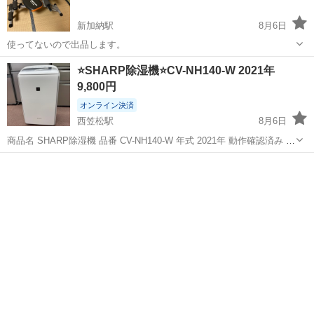
新加納駅
8月6日
使ってないので出品します。
岐阜
各務原市
新加納駅
生活家電
⭐️SHARP除湿機⭐️CV-NH140-W 2021年
9,800円
オンライン決済
西笠松駅
8月6日
商品名 SHARP除湿機 品番 CV-NH140-W 年式 2021年 動作確認済み 最
後までお読みください。 ※商品が売れてしまっているケースがござい
岐阜
岐阜市
西笠松駅
生活家電
ます。 必ずご連絡頂き、ご来店くださいませ。 ✿店頭にて同時...