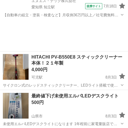
エヌエス・テック株式会社
7月18日
提携サイト
愛知県 知立駅
【自動車の組立・塗装・検査など】月収例36万円以上／社宅費無料／
土日休み／祝い金・特典あり／ngy144-99 仕事概要 仕事概要 安心の研
愛知
豊田市
知立駅
その他
修あり！ ー・ー・ー・ー・ー・ー 毎週火曜/金曜 入社チャンス！ ■火
曜日入社⇒前...
HITACHI PV-B550E8 スティッククリーナー
本体！２１年製
4,000円
可児駅
8月3日
サイクロン式のレッドスティッククリーナー、LEDライト搭載で使い
やすい。 ２０２１年製 吸引動作確認致しました 中古品ですが、サブ
岐阜
可児市
可児駅
生活家電
最終値下げ未使用エルパLEDデスクライト
機でしたので、使用頻度は少なめです。 充電ケーブルが別でありま
500円
す。 洗浄済みのため、す...
山県市
8月3日
未使用エルパLEDデスクライトになります 1年程前に家電量販店で購