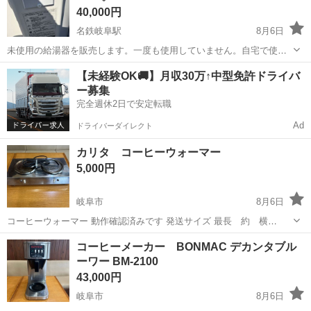
40,000円
名鉄岐阜駅
8月6日
未使用の給湯器を販売します。一度も使用していません。自宅で使え
るので、間違って購入してしまったため出品します。一度売却すると
岐阜
岐阜市
名鉄岐阜駅
生活家電
【未経験OK🚚】月収30万↑中型免許ドライバ
返品はできませんのでご注意ください。価格交渉可能です。
ー募集
完全週休2日で安定転職
Ad
ドライバーダイレクト
カリタ コーヒーウォーマー
5,000円
岐阜市
8月6日
コーヒーウォーマー 動作確認済みです 発送サイズ 最長 約 横
38cm×奥19cm×高さ8cm
岐阜
岐阜市
生活家電
コーヒーウォーマー
コーヒーメーカー BONMAC デカンタブル
ーワー BM-2100
43,000円
岐阜市
8月6日