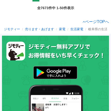
全7673件中 1-50件表示
ページTOPへ
ジモティー
売ります・あげます
家電
生活家電
岐阜県の生活家