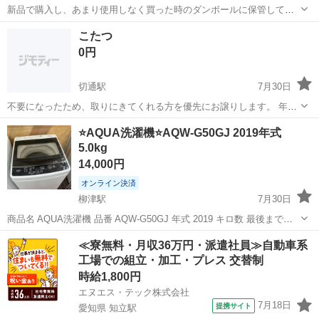
新品で購入し、あまり使用しなく買った時のダンボールに保管してい
たのですが、保管方法がわるかったのかつなぎ目のところが破損して
岐阜
瑞穂市
美江寺駅
生活家電
こたつ
しまいました。 ガムテープで繋げたら普通に使えました。 ですが、所
0円
詮ガムテープなのでちゃんと固定し...
切通駅
7月30日
不要になったため、取りにきてくれる方を優先にお譲りします。 年数
は古いですが、電気はついて温かくなります 来週中までの期間でよろ
岐阜
岐阜市
切通駅
生活家電
年数
⭐️AQUA洗濯機⭐️AQW-G50GJ 2019年式
しくお願いします
5.0kg
14,000円
オンライン決済
柳津駅
7月30日
商品名 AQUA洗濯機 品番 AQW-G50GJ 年式 2019 キロ数 最後までお
読みください。 ※商品が売れてしまっているケースがございます。 必
岐阜
岐阜市
柳津駅
生活家電
AQW
≪寮無料・月収36万円・派遣社員≫自動車系
ずご連絡頂き、ご来店くださいませ。 ✿店頭にて同時販売しており
工場での組立・加工・プレス 交替制
ま...
時給1,800円
エヌエス・テック株式会社
7月18日
提携サイト
愛知県 知立駅