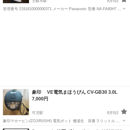
土岐市駅
8月5日
管理番号:2191810000000371 メーカー:Panasonic 型番:NA-FA80H7 年
式：2020年 洗濯容量:8.0Kg サイズ:幅:599×奥行:618×高さ:1024(mm)
岐阜
土岐市
土岐市駅
生活家電
Panasonic
質量:約4...
象印 VE電気まほうびん CV-GB30 3.0L
7,000円
可児駅
8月5日
象印マホービン(ZOJIRUSHI) 電気ポット 優湯生 容量 3 リットル 材
質 ステンレス鋼 色 ブラウン 特徴 カルキ抜き機能 中は綺麗です。 あ
岐阜
可児市
可児駅
生活家電