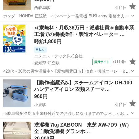
西岐阜駅
8月1日
ホンダ HONDA 正弦波 インバーター発電機 EU9i entry 定格出力
900VA ご覧いただきありがとうありがとうございます。 【購入時価
岐阜
岐阜市
西岐阜駅
生活家電
≪寮無料・月収36万円・派遣社員≫自動車系
格】99,000円 【購入時期】半年前 【サイズ】全長：451mm、全
工場での機械操作・製造オペレーター …
幅：...
時給1,800円
日払い
エヌエス・テック株式会社
7月18日
提携サイト
愛知県 知立駅
<20代～30代の男性活躍中>【愛知県豊田市】検査・機械オペレーター
／交替制／月収36.2万円以上可能！／ngy144-99 仕事概要 仕事概要 安
愛知
豊田市
知立駅
その他
【動作確認済み】スチームアイロン DH-100
心の研修あり！ ー・ー・ー・ー・ー・ー 毎週火曜/金曜 入社チャン
ハンディアイロン 衣類スチーマ…
ス！ ■...
960円
小泉駅
8月1日
※岐阜県多治見市小泉町付近でのお渡しになりますのでよろしくお願
いします。 スチームアイロン（型番：DH-100）の出品です。 動作確
岐阜
多治見市
小泉駅
生活家電
洗濯機 7kg ZABOON 東芝 AW-7D9（W）
認済みで、問題なくご使用いただけます。 コンパクトで軽量なため、
全自動洗濯機 グランホ…
シャツやブ...
20,000円