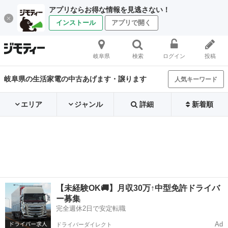
アプリならお得な情報を見逃さない！
インストール
アプリで開く
岐阜県
検索
ログイン
投稿
岐阜県の生活家電の中古あげます・譲ります
人気キーワード
エリア
ジャンル
詳細
新着順
【未経験OK🚚】月収30万↑中型免許ドライバ
ー募集
完全週休2日で安定転職
Ad
ドライバーダイレクト