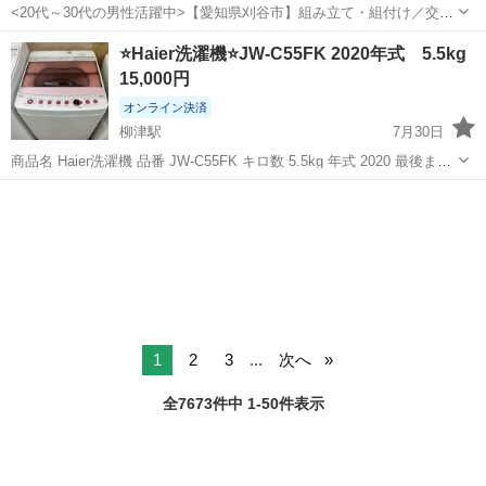
<20代～30代の男性活躍中>【愛知県刈谷市】組み立て・組付け／交替
制／月収36.2万円以上可能！／ngy143-99 仕事概要 仕事概要 困った時
愛知
刈谷市
知立駅
その他
⭐️Haier洗濯機⭐️JW-C55FK 2020年式 5.5kg
／トラブル時のサポートも万全 ー・ー・ー・ー・ー・ー 毎週火曜/金
15,000円
曜 入社...
オンライン決済
柳津駅
7月30日
商品名 Haier洗濯機 品番 JW-C55FK キロ数 5.5kg 年式 2020 最後まで
お読みください。 ※商品が売れてしまっているケースがございます。
岐阜
岐阜市
柳津駅
生活家電
必ずご連絡頂き、ご来店くださいませ。 ✿店頭にて同時...
1
2
3
...
次へ
全7673件中 1-50件表示