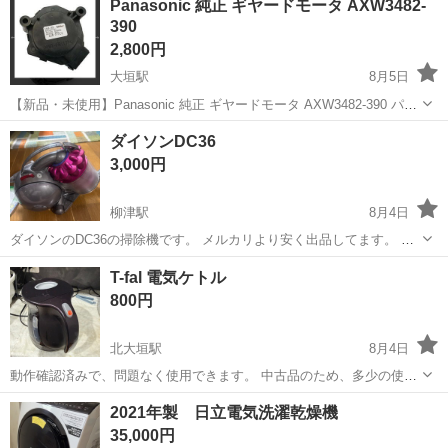
Panasonic 純正 ギヤードモータ AXW3482-
まり使用しない為、出品。
390
2,800円
大垣駅
8月5日
【新品・未使用】Panasonic 純正 ギヤードモータ AXW3482-390 パナ
ソニック純正のドラム式洗濯乾燥機用ギヤードモータ（品番：
岐阜
大垣市
大垣駅
生活家電
ダイソンDC36
AXW3482-390）です。 新品・未使用品になります。 【商品内容】 ・
3,000円
ギヤー...
柳津駅
8月4日
ダイソンのDC36の掃除機です。 メルカリより安く出品してます。 動
作確認済みです。 かなり古いですが使用頻度少ないです。 吸引力はさ
岐阜
岐阜市
柳津駅
生活家電
T-fal 電気ケトル
すがダイソンですよ。 音が少し大きい為数年間押し入れの中にしまっ
800円
てました。 気になる方ご連...
北大垣駅
8月4日
動作確認済みで、問題なく使用できます。 中古品のため、多少の使用
感はご了承ください。
岐阜
大垣市
北大垣駅
生活家電
2021年製 日立電気洗濯乾燥機
35,000円