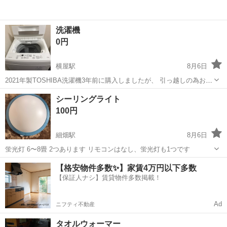
洗濯機
0円
横屋駅
8月6日
2021年製TOSHIBA洗濯機3年前に購入しましたが、 引っ越しの為お譲
りします。 取りに来られる方運べる人限定です。 8月27日取りに来ら
岐阜
瑞穂市
横屋駅
生活家電
譲り
シーリングライト
れる方優先させて頂きます。
100円
細畑駅
8月6日
蛍光灯 6〜8畳 2つあります リモコンはなし、蛍光灯も1つです
岐阜
岐阜市
細畑駅
生活家電
【格安物件多数✨】家賃4万円以下多数
【保証人ナシ】賃貸物件多数掲載！
Ad
ニフティ不動産
タオルウォーマー