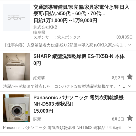
入しました USBコード用の電源タイプになります 取引場所はプロフィ
岐阜
山県市
生活家電
デスク
交通誘導警備員/寮完備/家具家電付き/即日入
ールをご確認お願い致します
寮可/日払い/50代・60代・70代…
日給1万1,000円～1万9,000円
株式会社KKB
岐阜県
スポンサー：求人ボックス
08月05日
【仕事内容】入寮希望者大歓迎!残り2部屋⇒即入寮もOK!入寮から1ヶ
月間寮費無料 最大日給19,000円も可! <募集情報> 即入寮も可能です!
アルバイト・パート
SHARP 縦型洗濯乾燥機 ES-TX5B-N 本体
入寮希望者大歓迎 残り<3部屋>なのでご応募はお早めに! 入寮から1ヶ
0円
月間は寮費も無...
細畑駅
8月3日
洗濯から乾燥まで対応した、コンパクトな縦型洗濯乾燥機です。 * ブ
ランド: SHARP * モデル名: ES-TX8 * 洗濯・乾燥容量: 5.5kg * 機能:
岐阜
岐阜市
細畑駅
生活家電
SHARP
Panasonic パナソニック 電気衣類乾燥機
WASH & DRY * カラー: ホワイト * サイズ:...
NH-D503 現状品!!
15,000円
関駅
8月2日
Panasonic パナソニック 電気衣類乾燥機 NH-D503 現状品!! ※動作確
認済み 2017年製 中古品。 ※個人宅からの引き取り品になります。 ※
岐阜
関市
関駅
生活家電
個人