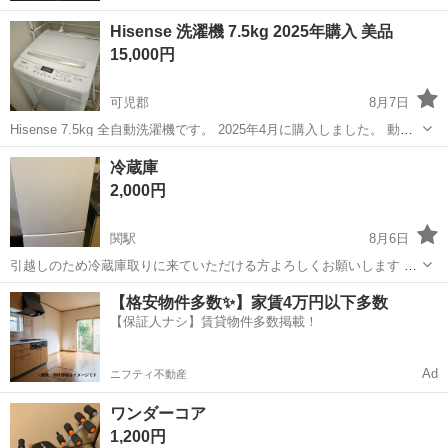
Hisense 洗濯機 7.5kg 2025年購入 美品
15,000円
可児郡
8月7日
Hisense 7.5kg 全自動洗濯機です。 2025年4月に購入しました。 動作
確認済みで問題なく使用できます。 引っ越しのため出品します。 可児
岐阜
可児郡
生活家電
冷蔵庫
市まで取りに来ていただける方お願いします。 ご質問があればお気
2,000円
軽...
関駅
8月6日
引越しのため冷蔵庫取りに来ていただける方よろしくお願いします 8
月いっぱいまでです
岐阜
関市
関駅
生活家電
よろしくお願いします
【格安物件多数✨】家賃4万円以下多数
【保証人ナシ】賃貸物件多数掲載！
Ad
ニフティ不動産
ワンダーコア
1,200円