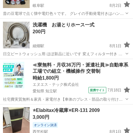
岐阜駅
8月2日
昔の豆電球で点く懐中電灯色々です。 グレイの手動発電付きはハンド
ルを回したら、ラジオからは音が出ました。 他にも赤のラジオ付、黒
岐阜
岐阜市
岐阜駅
生活家電
洗濯機 お湯とりホース一式
のセンサー付の物もありますが、点灯も含め全て動作保証ありません
200円
のでご承知おき下さい。 また各種電...
細畑駅
8月1日
日立ビートウォッシュ用 ほぼ新品に近いです 変えフィルター付き ホ
ース掛けも一緒に 詳細に関してのご質問はお気軽に。
岐阜
岐阜市
細畑駅
生活家電
ホース
≪寮無料・月収36万円・派遣社員≫自動車系
工場での組立・機械操作 交替制
時給1,800円
エヌエス・テック株式会社
7月18日
提携サイト
愛知県 知立駅
社宅費実質無料＆家具・家電付き【車体のプレス・部品の取り付け・
塗装・検査】未経験でも時給1,800円 車体のプレス・部品の取り付
愛知
刈谷市
知立駅
その他
⭐️EIabitax冷蔵庫⭐️ER-131 2009
け・塗装・検査 車体のプレス・部品の取り付け・塗装・検査など、各
3,000円
工程に分かれて作業を担当します...
オンライン決済
西笠松駅
8月1日