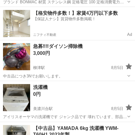
ブランド BONMAC 材質 ステンレス鋼 定格電圧 100 定格消費電力
950W サイズ…縦43.5㎝・横20.3㎝・奥42㎝ 素材・材質/本体:ステンレ
岐阜
岐阜市
生活家電
デカンタ
【格安物件多数！】家賃4万円以下多数
ス 製造国:日本 仕様:デカンタタイプ、水注入方式:手注式 動...
【保証人ナシ】賃貸物件多数掲載！
Ad
ニフティ不動産
急募‼️‼️ダイソン掃除機
3,000円
柳津駅
8月5日
中古品につき3Nでお願いします。
岐阜
岐阜市
柳津駅
生活家電
洗濯機
0円
美濃川合駅
8月5日
アイリスオーヤマの洗濯機です ジャンク品です 壊れています、部品ど
りにどうですか？ 美濃加茂ドンキホーテ近くの自宅にお願いします
岐阜
美濃加茂市
美濃川合駅
生活家電
【中古品】YAMADA 6kg 洗濯機 YWM-
T60H1 2023年製