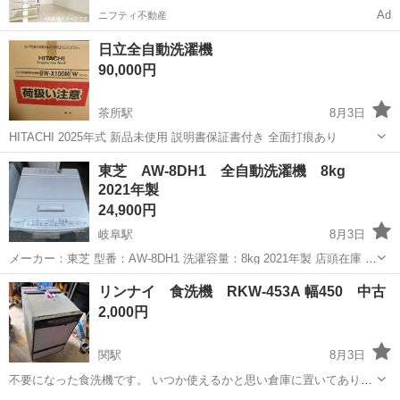
Ad
ニフティ不動産
日立全自動洗濯機
90,000円
茶所駅
8月3日
HITACHI 2025年式 新品未使用 説明書保証書付き 全面打痕あり
岐阜
羽島郡
茶所駅
生活家電
東芝 AW-8DH1 全自動洗濯機 8kg
2021年製
24,900円
岐阜駅
8月3日
メーカー：東芝 型番：AW-8DH1 洗濯容量：8kg 2021年製 店頭在庫 簡
単な清掃はしましたが中古品ですので、多少の使用感・汚れ・等の傷
岐阜
岐阜市
岐阜駅
生活家電
東芝
リンナイ 食洗機 RKW-453A 幅450 中古
みがあります。 店頭販売になりますので売切れの可能性が有りま...
2,000円
関駅
8月3日
不要になった食洗機です。 いつか使えるかと思い倉庫に置いてありま
したが、使わないので出品します。 外したネジや金具は全て出してお