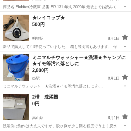
商品名 Elabitax冷蔵庫 品番 ER-131 年式 2009年 最後までお読みくだ
さい。 ※商品が売れてしまっているケースがございます。 必ずご連絡
岐阜
岐阜市
西笠松駅
生活家電
トラブル
★レイコップ★
頂き、ご来店くださいませ。 ✿店頭にて同時販売しております。...
500円
明智駅
8月1日
新品で購入して2.3年使っていました。 箱も説明書もあります。 保証
はありません。 写真にて外観の判断をお願いします。 動作は問題あり
岐阜
可児郡
明智駅
生活家電
レイコップ
ミニマルチウォッシャー★洗濯★キャンプに
ませんでしたが、数年前の物ですので不具合等あると思いますがご理
★イモ等汚れ落としに
解の程よろしくお願いしま...
2,800円
姫駅
8月1日
ミニマルチウォッシャー★洗濯★イモ等汚れ落としに 外
寸:340✖️300✖️495mm 取っても付いており、持ち運びが容易のためコ
岐阜
可児市
姫駅
生活家電
汚れ
2槽 洗濯機
ンセントさえあれば、キャンプ等でも使えるかと思います。 動作確認
0円
済み
高山駅
8月1日
洗濯側は動作は大丈夫ですが、脱水側が少し回る程度でうまく脱水で