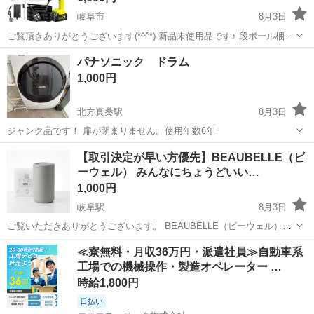
岐阜市
8月3日
ご覧頂きありがとうございます(*^^*) 新品未使用品です♪ 段ボール梱包
のままお渡しできます。 よろしくお願い致します。 〈製品特徴〉
岐阜
岐阜市
生活家電
パナソニック ドラム
S557-870 210 【2026 新登場強化版、強...
1,000円
北方真桑駅
8月3日
ジャンク品です！ 扉が閉まりません。使用年数6年
岐阜
本巣郡
北方真桑駅
生活家電
【取引決定が早い方優先】BEAUBELLE（ビ
ーウェル） みんなにちょうどいい…
1,000円
岐阜駅
8月3日
ご覧いただきありがとうございます。 BEAUBELLE（ビーウェル）の
「みんなにちょうどいい加湿器」です。 シンプルでインテリアに馴染
岐阜
岐阜市
岐阜駅
生活家電
場所
≪寮無料・月収36万円・派遣社員≫自動車系
みやすいデザインの超音波式加湿器です。上から直接給水できるため
工場での機械操作・製造オペレーター …
使い胜手がよく重宝し...
時給1,800円
日払い