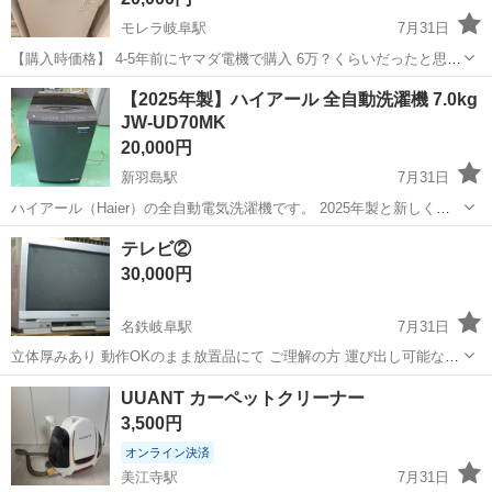
モレラ岐阜駅
7月31日
【購入時価格】 4-5年前にヤマダ電機で購入 6万？くらいだったと思い
ます 【詳細】 JAN 4904530404337 外寸: 幅600mmX奥行569mmX高
岐阜
本巣市
モレラ岐阜駅
生活家電
【2025年製】ハイアール 全自動洗濯機 7.0kg
さ980mm 重さ:41kg 【取扱説明書】 自分で同意し...
JW-UD70MK
20,000円
新羽島駅
7月31日
ハイアール（Haier）の全自動電気洗濯機です。 2025年製と新しく、
容量も7.0kgあるため一人暮らしから二人暮らしまで快適にお使いいた
岐阜
羽島市
新羽島駅
生活家電
テレビ②
だけます。 【詳細スペック】 メーカー：ハイアールジャパンセールス
30,000円
株式会社 型番：...
名鉄岐阜駅
7月31日
立体厚みあり 動作OKのまま放置品にて ご理解の方 運び出し可能な方
8月16日 日曜日午後以降 受け取り場所 名鉄ぎふ駅近所
岐阜
岐阜市
名鉄岐阜駅
生活家電
UUANT カーペットクリーナー
3,500円
オンライン決済
美江寺駅
7月31日