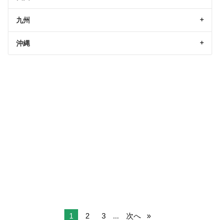
九州
沖縄
1
2
3
...
次へ