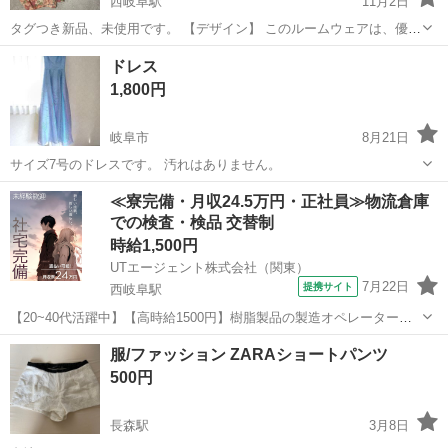
西岐阜駅
11月2日
タグつき新品、未使用です。 【デザイン】 このルームウェアは、優雅
なピンク系の花柄が特徴で、セクシーな雰囲気を演出します。キャミ
岐阜
岐阜市
西岐阜駅
スカート
ショートパンツ
ドレス
ソールとショートパンツのセットです。裏地はついていないので、肌
1,800円
が透けて見えます。肩紐は調節可能...
岐阜市
8月21日
サイズ7号のドレスです。 汚れはありません。
岐阜
岐阜市
スカート
ありません
≪寮完備・月収24.5万円・正社員≫物流倉庫
での検査・検品 交替制
時給1,500円
UTエージェント株式会社（関東）
7月22日
提携サイト
西岐阜駅
【20~40代活躍中】【高時給1500円】樹脂製品の製造オペレーター・
検査♪残業少なめ◎未経験OK☆《JYZC1C》 詳細情報 ＼樹脂製品の製
岐阜
岐阜市
西岐阜駅
その他
服/ファッション ZARAショートパンツ
造オペレーター・検査♪／ シェアが高い製品が多く情勢に影響されに
500円
くく安定感抜群で...
長森駅
3月8日