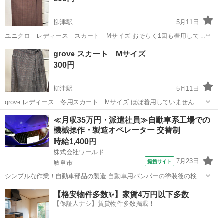
柳津駅
5月11日
ユニクロ レディース スカート Mサイズ おそらく1回も着用してい
ません チャックタイプで、ウエストサイズ調整は難しそうです 生地は
岐阜
岐阜市
柳津駅
スカート
UNIQLO
grove スカート Mサイズ
しっかりとした作りになっています 157cmの自分で膝下から足首の間
300円
ほどの丈です サイズ画像...
柳津駅
5月11日
grove レディース 冬用スカート Mサイズ ほぼ着用していません し
っかりとした作りです ウエストサイズについては記載がなく不明です
岐阜
岐阜市
柳津駅
スカート
した
≪月収35万円・派遣社員≫自動車系工場での
が、あまり調節は効かなさそうです 丈は157cmの自分の足首少し上く
機械操作・製造オペレーター 交替制
らいです
時給1,400円
株式会社ワールド
7月23日
提携サイト
岐阜市
シンプルな作業！自動車部品の製造 自動車用バンパーの塗装後の検査
毎日通勤などで使う自動車のバンパーを製造している工場です。 お仕
岐阜
岐阜市
その他
【格安物件多数✨】家賃4万円以下多数
事内容は自動車バンパーの塗装後の検査をします。 塗装後に色ムラが
【保証人ナシ】賃貸物件多数掲載！
ないか等、証明ブースの中で...