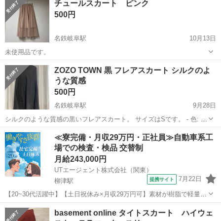
チュールスカート ピンク
ありがとうございます。
500円
名鉄岐阜駅
10月13日
未使用品です。
岐阜
岐阜市
名鉄岐阜駅
スカート
チュールスカート
ZOZO TOWN 黒 フレアスカート シルクのよ
うな質感
500円
名鉄岐阜駅
9月28日
シルクのような質感の黒いフレアスカート。 サイズはSです。 - 色: 黒
- スタイル: フレアスカート - 素材: シルクのような質感 ご覧いただき
岐阜
岐阜市
名鉄岐阜駅
スカート
≪寮完備・月収29万円・正社員≫自動車系工
ありがとうございます。
場での検査・検品 交替制
月給243,000円
UTエージェント株式会社（関東）
7月22日
提携サイト
柳津駅
【20~30代活躍中】【土日祝休み×月収29万円可】素材が樹脂で軽量♪
機械オペレーターや検査など！未経験歓迎♪《JAGQ1C》 詳細情報 ＼
岐阜
岐阜市
柳津駅
その他
basement online タイトスカート ハイウェ
大手メーカー向け自動車部品（バンパー）の製造のお仕事／ 素材が樹