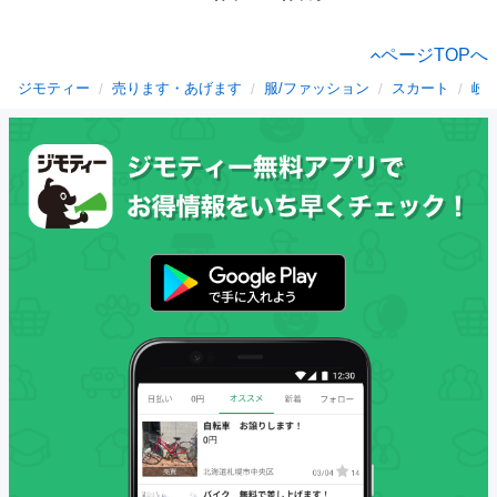
ページTOPへ
ジモティー
売ります・あげます
服/ファッション
スカート
岐