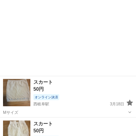
置に黒い汚れっぽいものがあります。 その他には目立った傷や汚れ等
岐阜
岐阜市
西岐阜駅
スカート
UNIQLO
ないと思いますが、気になる方は御遠慮ください(汗) 質問など何かあ
りましたら、コメントお願い...
スカート
50円
オンライン決済
西岐阜駅
3月18日
Mサイズ
岐阜
岐阜市
西岐阜駅
スカート
スカート
50円