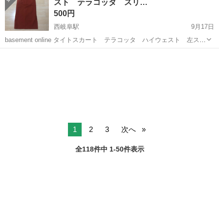
スト テラコッタ スリ…
脂なので、実は軽量...
500円
西岐阜駅
9月17日
basement online タイトスカート テラコッタ ハイウェスト 左スリ
ット サイズS〜M
岐阜
岐阜市
西岐阜駅
スカート
テラコッタ
1
2
3
次へ
全118件中 1-50件表示