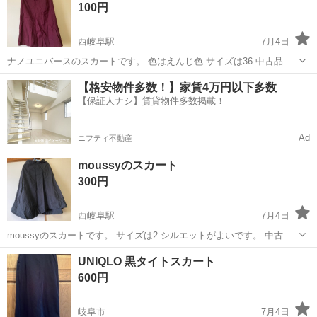
100円
西岐阜駅
7月4日
ナノユニバースのスカートです。 色はえんじ色 サイズは36 中古品で
すが まだまだ着れます よろしくお願いします。
岐阜
岐阜市
西岐阜駅
スカート
えんじ色
【格安物件多数！】家賃4万円以下多数
【保証人ナシ】賃貸物件多数掲載！
Ad
ニフティ不動産
moussyのスカート
300円
西岐阜駅
7月4日
moussyのスカートです。 サイズは2 シルエットがよいです。 中古品
ですが まだまだ着れます よろしくお願いします。
岐阜
岐阜市
西岐阜駅
スカート
UNIQLO 黒タイトスカート
600円
岐阜市
7月4日