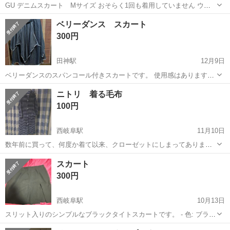
GU デニムスカート Mサイズ おそらく1回も着用していません ウエ
ストサイズの調整は難しそうです 157cmの自分で膝下よりは長い丈で
岐阜
岐阜市
柳津駅
スカート
自分
ベリーダンス スカート
す
300円
田神駅
12月9日
ベリーダンスのスパンコール付きスカートです。 使用感はあります
が、まだまだ使っていただけると思います。 色: ブラック - 装飾: スパ
岐阜
岐阜市
田神駅
スカート
状態
ニトリ 着る毛布
ンコール - スタイル: ベリーダンス用スカート - 特徴: 透け感あり - 状
100円
態:...
西岐阜駅
11月10日
数年前に買って、何度か着て以来、クローゼットにしまってありまし
た。洗濯済みです。 サイズはけっこう大きいです。 170cm、80kgの
岐阜
岐阜市
西岐阜駅
スカート
着る毛布
スカート
体型でも、だいぶ余裕ありました。 よろしくお願いします。
300円
西岐阜駅
10月13日
スリット入りのシンプルなブラックタイトスカートです。 - 色: ブラッ
ク - スタイル: タイトスカート - デザイン: スリット入り ご覧いただき
岐阜
岐阜市
西岐阜駅
スカート
スリット