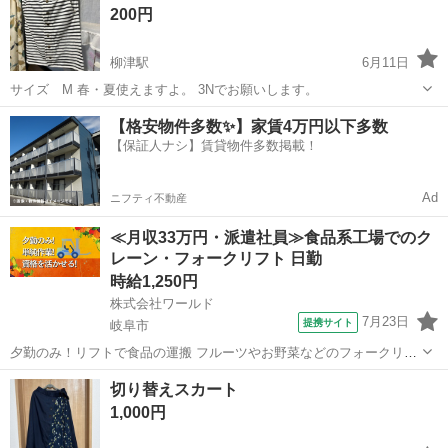
200円
柳津駅
6月11日
サイズ M 春・夏使えますよ。 3Nでお願いします。
岐阜
岐阜市
柳津駅
スカート
【格安物件多数✨】家賃4万円以下多数
【保証人ナシ】賃貸物件多数掲載！
Ad
ニフティ不動産
≪月収33万円・派遣社員≫食品系工場でのク
レーン・フォークリフト 日勤
時給1,250円
株式会社ワールド
7月23日
提携サイト
岐阜市
夕勤のみ！リフトで食品の運搬 フルーツやお野菜などのフォークリフ
ト運搬・仕分け フルーツやお野菜などの食品を扱っているマーケット
岐阜
岐阜市
その他
切り替えスカート
です。 お仕事内容はフォークリフト運搬と仕分け作業です。 ① トラ
1,000円
ックで運ばれてきたフルーツ...