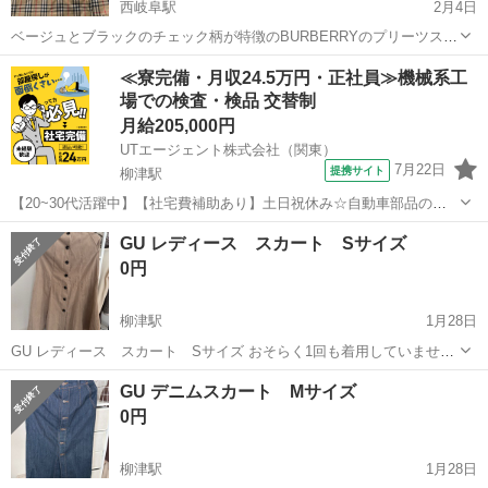
西岐阜駅
2月4日
ベージュとブラックのチェック柄が特徴のBURBERRYのプリーツスカ
ート。 - ブランド: BURBERRY - 色: ベージュ・ブラック・レッド - デ
岐阜
岐阜市
西岐阜駅
スカート
BURBERRY
≪寮完備・月収24.5万円・正社員≫機械系工
ザイン: チェック柄 - スタイル: プリーツスカート - サイズ:...
場での検査・検品 交替制
月給205,000円
UTエージェント株式会社（関東）
7月22日
提携サイト
柳津駅
【20~30代活躍中】【社宅費補助あり】土日祝休み☆自動車部品の製
造オペレーター！軽量の部品◎《JSXT1C》 詳細情報 ＼大手メーカー
岐阜
岐阜市
柳津駅
その他
GU レディース スカート Sサイズ
で自動車部品の成型・塗装のお仕事！／ 自動車の内装部品である天井
0円
材や 足回りの部品とし...
柳津駅
1月28日
GU レディース スカート Sサイズ おそらく1回も着用していません
悲しいことにサイズが合わなさそうなので出品します 157cmの自分で
岐阜
岐阜市
柳津駅
スカート
ゴム
GU デニムスカート Mサイズ
足首少し上あたりの丈です ウエスト部分に多少ゴムがありますが、あ
0円
まりサイズ調整はきか...
柳津駅
1月28日