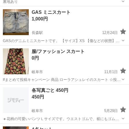
裏地あり
岐阜
岐阜市
長森駅
スカート
ZARA
GAS ミニスカート
1,000円
長森駅
12月24日
GASのデニムミニスカートです。 【サイズ】XS 【傷などの状態】と
くに目立った傷はありません。 【アピールポイント】状態はいいので
岐阜
岐阜市
長森駅
スカート
ミニスカート
服/ファッション スカート
まだまだ使えます！ ドタキャンしない方、中古品のためサイズや状態
0円
などが目安であることをご...
岐阜市
11月1日
#まとめて投稿キャンペーン 商品:ローラアシュレイのスカート ☆投稿
中の商品をまとめて問い合わせしてくださる方を優先させていただき
岐阜
岐阜市
スカート
商品
各写真ごと 450円
ます。 ☆調整中のレスポンス遅いと他の方になります。 譲渡調整中は
450円
その他の方に返信致しか...
岐阜市
5月29日
🔸花柄の可愛いパンツＬサイズです。ウエストゴムで、裾にもゴムが
入っています。 🔸紺色ロングスカート、Lサイズです。 🔸ヒョウ柄ハ
岐阜
岐阜市
スカート
ゴム