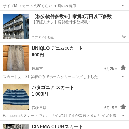
サイズM スカート丈80くらい １回のみ着用
岐阜
岐阜市
スカート
タイトスカート
【格安物件多数✨】家賃4万円以下多数
【保証人ナシ】賃貸物件多数掲載！
Ad
ニフティ不動産
UNIQLO デニムスカート
600円
岐阜市
6月25日
スカート丈 81 試着のみでホームクリーニングしました
岐阜
岐阜市
スカート
UNIQLO
パタゴニア スカート
1,000円
西岐阜駅
6月15日
Patagoniaのスカートです。 サイズはLですが普段大きいサイズを着て
いる私でも入りました。
岐阜
岐阜市
西岐阜駅
スカート
CINEMA CLUBスカート