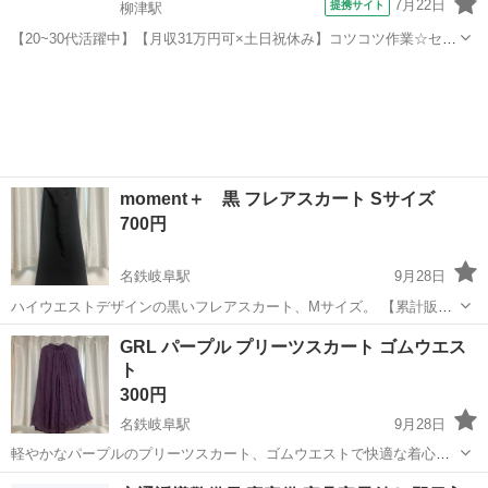
7月22日
提携サイト
柳津駅
【20~30代活躍中】【月収31万円可×土日祝休み】コツコツ作業☆セラ
ミック製品の機械加工など♪駅徒歩3分◎《Jdqw1C》 詳細情報 ＼半導
岐阜
岐阜市
柳津駅
その他
体製造装置向けセラミック部品の製造♪／ ＜具体的には…＞ 以下いず
れかの業務を...
moment＋ 黒 フレアスカート Sサイズ
700円
名鉄岐阜駅
9月28日
ハイウエストデザインの黒いフレアスカート、Mサイズ。 【累計販売
枚数1万枚突破！】カットジョーゼットハイウエストボリュームフレア
岐阜
岐阜市
名鉄岐阜駅
スカート
moment
GRL パープル プリーツスカート ゴムウエス
スカート - 色: 黒 - サイズ: S - スタイル: フレアスカート - デザイン:
ト
ハイ...
300円
名鉄岐阜駅
9月28日
軽やかなパープルのプリーツスカート、ゴムウエストで快適な着心
地。 使用感があります。 - 色: パープル - スタイル: プリーツスカート
岐阜
岐阜市
名鉄岐阜駅
スカート
ゴム