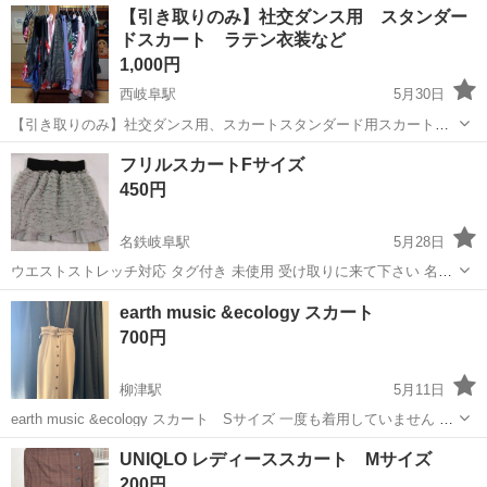
岐阜
岐阜市
茶所駅
スカート
ジャンバー
【引き取りのみ】社交ダンス用 スタンダー
カバーできます、 シャツセットでしたら、2200円です。 シャツも名
ドスカート ラテン衣装など
鉄百貨店33...
1,000円
西岐阜駅
5月30日
【引き取りのみ】社交ダンス用、スカートスタンダード用スカート、
ラテン衣装など 1点：1000円でお譲りしたいです。 こちらで試着可能
岐阜
岐阜市
西岐阜駅
スカート
よろしくお願いします
フリルスカートFサイズ
です。試着日は土曜日でお願いします。 【サイズ】Mサイズですが、
450円
スカートのウエストはほと...
名鉄岐阜駅
5月28日
ウエストストレッチ対応 タグ付き 未使用 受け取りに来て下さい 名鉄
岐阜駅近所
岐阜
岐阜市
名鉄岐阜駅
スカート
近所
earth music &ecology スカート
700円
柳津駅
5月11日
earth music &ecology スカート Sサイズ 一度も着用していません ポ
ケットあり ウエストの調整は難しいタイプです
岐阜
岐阜市
柳津駅
スカート
UNIQLO レディーススカート Mサイズ
200円