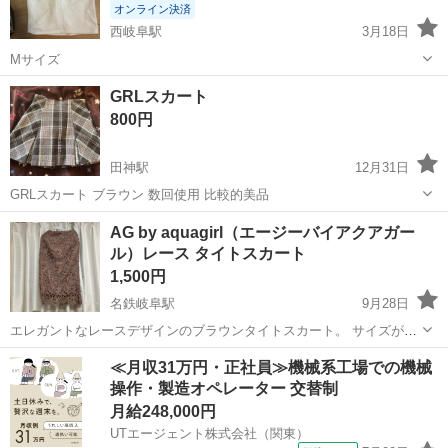
オンライン決済
西岐阜駅
3月18日
Mサイズ
岐阜
岐阜市
西岐阜駅
スカート
GRLスカート
800円
田神駅
12月31日
GRLスカート ブラウン 数回使用 比較的美品
岐阜
岐阜市
田神駅
スカート
GRL
AG by aquagirl（エージーバイアクアガー
ル）レース タイトスカート
1,500円
名鉄岐阜駅
9月28日
エレガントなレースデザインのブラウンタイトスカート。 サイズが合
わなくなり出品。 - 色: ブラウン - デザイン: レース - スタイル: タイト
岐阜
岐阜市
名鉄岐阜駅
スカート
タイトスカート
≪月収31万円・正社員≫機械系工場での機械
スカート - 長さ: ロングスカート -サイズ : S ご覧いただきあり...
操作・製造オペレーター 交替制
月給248,000円
UTエージェント株式会社（関東）