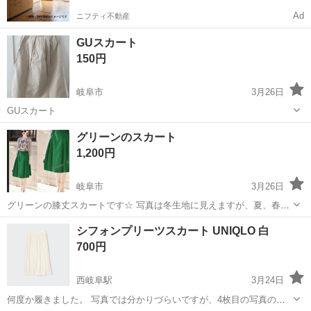
Ad
ニフティ不動産
GUスカート
150円
岐阜市
3月26日
GUスカート
岐阜
岐阜市
スカート
グリーンのスカート
1,200円
岐阜市
3月26日
グリーンの膝丈スカートです☆ 写真は冬生地に見えますが、夏、春、
秋用です。 サイズ Ｍ 着丈：約60cm ※素人採寸ですのでご了承くだ
岐阜
岐阜市
スカート
グリーン
シフォンプリーツスカート UNIQLO 白
さい
700円
西岐阜駅
3月24日
何度か履きました。 写真では分かりづらいですが、4枚目の写真の位