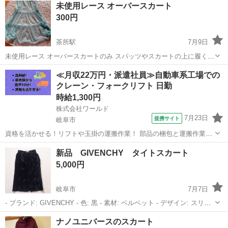
未使用レース オーバースカート
300円
茶所駅
7月9日
未使用レース オーバースカートのみ スパッツやスカートの上に履くも
のです。 2枚目の画像のスカートはついていません。 ウエストゴム 着
岐阜
岐阜市
茶所駅
スカート
レース
≪月収22万円・派遣社員≫自動車系工場での
丈およそ88cm ぐらい 宜しくお願いします
クレーン・フォークリフト 日勤
時給1,300円
株式会社ワールド
7月23日
提携サイト
岐阜市
資格を活かせる！リフトや玉掛の運搬作業！ 部品の梱包と運搬作業！
色んな種類の部品を製造している工場です。 お仕事内容は梱包と運搬
岐阜
岐阜市
その他
新品 GIVENCHY タイトスカート
作業です。 ・梱包では製品を紙やプラスチックで包んだり、箱に詰め
5,000円
たりする作業をします。 ・運...
岐阜市
7月7日
- ブランド: GIVENCHY - 色: 黒 - 素材: ベルベット - デザイン: スリッ
ト入り - スタイル: タイトスカート -ポケット 両側あり
岐阜
岐阜市
スカート
GIVENCHY
ナノユニバースのスカート