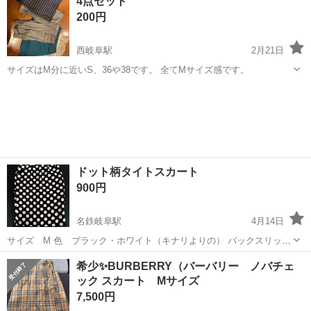
4点セット
イネックLサイズです。気に入っていたのですが、あまり着ていませ
200円
ん。 各450円です。 手渡し...
西岐阜駅
2月21日
サイズはM分に近いS、36や38です。 全てMサイズ感です。
岐阜
岐阜市
西岐阜駅
スカート
セット
ドット柄タイトスカート
900円
名鉄岐阜駅
4月14日
サイズ M 色 ブラック・ホワイト（キナリよりの） バックスリット
あり 伸縮なし 傷みやほつれなどはございませんが、状態は目安である
岐阜
岐阜市
名鉄岐阜駅
スカート
スリット
希少✨BURBERRY（バーバリー ノバチェ
ことをご了承いただける方のみお問い合わせください ご不明な点は、
ック スカート Mサイズ
ご連絡ください
7,500円