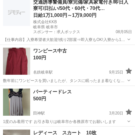
交通誘導警備員/寮完備/家具家電付き/即日入
- 素材: 軽量な生地 - ウエスト: ゴムウエスト ご覧いただきありがとう
寮可/日払い/50代・60代・70代…
ご...
日給1万1,000円～1万9,000円
株式会社KKB
岐阜県 岐阜市
スポンサー：求人ボックス
08月05日
【仕事内容】入寮希望者大歓迎!残り2部屋⇒即入寮もOK!入寮から1ヶ
月間寮費無料 最大日給19,000円も可! <募集情報> 即入寮も可能です!
アルバイト・パート
ワンピース中古
入寮希望者大歓迎 残り<3部屋>なのでご応募はお早めに! 入寮から1ヶ
100円
月間は寮費も無...
名鉄岐阜駅
9月15日
数年前にワンピースを買いましたが、タンスに眠ったまま着なくなっ
たので売ることにしました。 秋コーデにぴったりの色合いだと思いま
岐阜
岐阜市
名鉄岐阜駅
スカート
タンス
パーティードレス
す 私は白のボーダーのロングTシャツを着てまきた。 取り引き場所の
500円
詳細はプロフィールにあります...
田神駅
3月20日
1度のみ着用です お引き取りは岐阜市か各務原市でお願いします
岐阜
岐阜市
田神駅
スカート
パーティードレス
レディース スカート 10枚