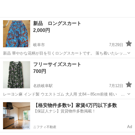
新品 ロングスカート
2,000円
岐阜市
7月29日
新品 華やかな花柄が目を引くロングスカートです。 落ち着いたレッド
をベースに、鮮やかなブルーの花柄が全体に散りばめられています。
岐阜
岐阜市
スカート
ロングスカート
フリーサイズスカート
ふんわりとしたシルエットを演出します。 フリーサイズ
700円
名鉄岐阜駅
7月12日
レーヨン麻 インド製 ウエストゴム 大人用 丈84～85cm前後 軽い ロ
ングなんで暑い夏も 歩きやすいですよ(^-^) 受け取り場所 名鉄岐阜駅
岐阜
岐阜市
名鉄岐阜駅
スカート
大人用
【格安物件多数✨】家賃4万円以下多数
近所
【保証人ナシ】賃貸物件多数掲載！
Ad
ニフティ不動産