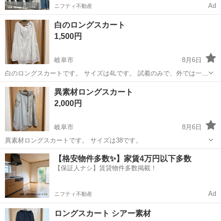
Ad
ニフティ不動産
白のロングスカート
1,500円
岐阜市
8月6日
白のロングスカートです。 サイズは4Lです。 試着のみで、外では一度
も履いていません。
岐阜
岐阜市
スカート
ロングスカート
異素材ロングスカート
2,000円
岐阜市
8月6日
異素材ロングスカートです。 サイズは38です。
岐阜
岐阜市
スカート
ロングスカート
【格安物件多数✨】家賃4万円以下多数
【保証人ナシ】賃貸物件多数掲載！
Ad
ニフティ不動産
ロングスカート シアー素材