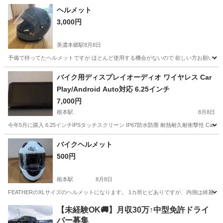
岐阜
郡上市
バイク
ヘルメット
3,000円
美濃本郷駅
8月8日
予備で持ってたヘルメットですが ほとんど使用する機会がないので 欲しい方お願いします 1度
岐阜
揖斐郡
美濃本郷駅
バイク
バイク用ディスプレイオーディオ ワイヤレス Car
Play/Android Auto対応 6.25インチ
7,000円
根本駅
8月8日
今年5月に購入 6.25インチIPSタッチスクリーン IP67防水防塵 耐熱耐久耐衝撃性 Carp
岐阜
多治見市
根本駅
その他
CarPlay
バイクヘルメット
500円
根本駅
8月8日
FEATHERのXLサイズのヘルメットになります。 1カ所ヒビありですが、内側は綺麗
岐阜
多治見市
根本駅
その他
ヘルメット
【未経験OK🚚】月収30万↑中型免許ドライ
バー募集