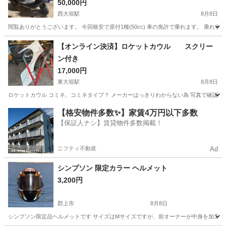
50,000円
西大垣駅
8月8日
閲覧ありがとうございます。 今回格安で原付1種(50cc) 車の免許で乗れます。 乗れる
岐阜
大垣市
西大垣駅
スズキ
【オンライン決済】ロケットカウル スクリー
ン付き
17,000円
東大垣駅
8月8日
ロケットカウル コミネ、コミネタイプ？ メーカーはっきりわからない為 写真で確認お願
岐阜
大垣市
東大垣駅
バイク
【格安物件多数✨】家賃4万円以下多数
【保証人ナシ】賃貸物件多数掲載！
ニフティ不動産
Ad
シンプソン 限定カラー ヘルメット
3,200円
郡上市
8月8日
シンプソン限定品ヘルメットです サイズはMサイズですが、前オーナーが中身を加工し