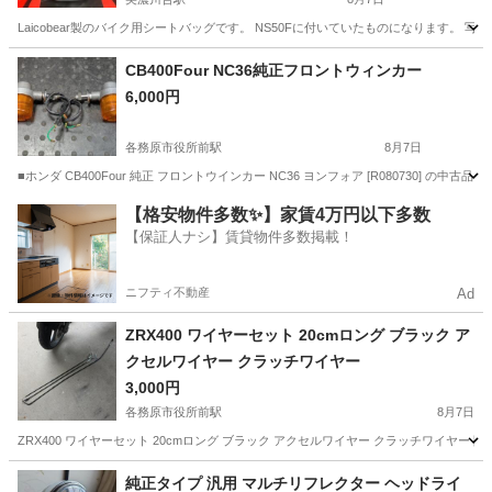
Laicobear製のバイク用シートバッグです。 NS50Fに付いていたものになります
岐阜
可児市
美濃川合駅
その他
CB400Four NC36純正フロントウィンカー
6,000円
各務原市役所前駅
8月7日
■ホンダ CB400Four 純正 フロントウインカー NC36 ヨンフォア [R080730] の
岐阜
各務原市
各務原市役所前駅
その他
CB400
【格安物件多数✨】家賃4万円以下多数
【保証人ナシ】賃貸物件多数掲載！
ニフティ不動産
Ad
ZRX400 ワイヤーセット 20cmロング ブラック ア
クセルワイヤー クラッチワイヤー
3,000円
各務原市役所前駅
8月7日
ZRX400 ワイヤーセット 20cmロング ブラック アクセルワイヤー クラッチワイ
岐阜
各務原市
各務原市役所前駅
カワサキ
純正タイプ 汎用 マルチリフレクター ヘッドライ