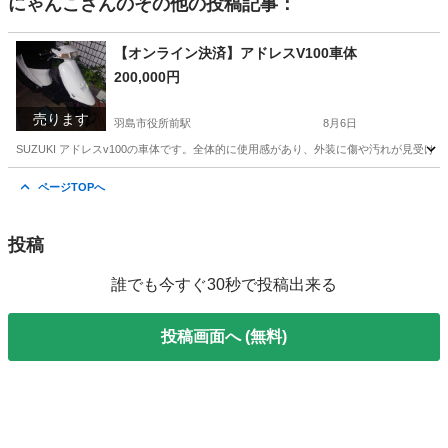
にゃんこ
さんのその他の投稿記事：
【オンライン決済】アドレスV100車体
200,000円
売ります
羽島市役所前駅
8月6日
SUZUKI アドレスv100の車体です。全体的に使用感があり、外装に傷や汚れが見受
岐阜
羽島市
羽島市役所前駅
スズキ
ページTOPへ
投稿
誰でも今すぐ30秒で投稿出来る
投稿画面へ (無料)