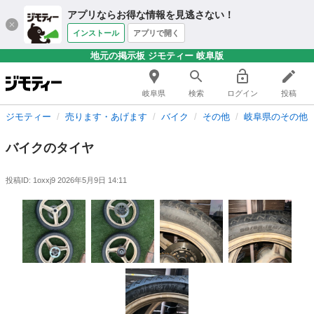
アプリならお得な情報を見逃さない！
インストール
アプリで開く
地元の掲示板 ジモティー 岐阜版
岐阜県
検索
ログイン
投稿
ジモティー
売ります・あげます
バイク
その他
岐阜県のその他
バイクのタイヤ
投稿ID: 1oxxj9
2026年5月9日 14:11