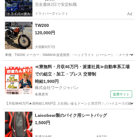
完全週休2日で安定転職
ドライバーダイレクト
Ad
TW200
120,000円
大垣駅
8月7日
車種 : TW200 メーカー : YAMAHA 改造箇所 ・ヘッドライト（ハーレー） ・メ
岐阜
大垣市
大垣駅
ヤマハ
≪寮無料・月収46万円・派遣社員≫自動車系工場
での組立・加工・プレス 交替制
時給1,900円
株式会社ワークジャパン
各務原市
提携サイト
【月収例46万円★高時給1,900円】入社祝い金もドーンと35万円！／ハイエースの組
岐阜
各務原市
その他
Laicobear製のバイク用シートバッグ
1,500円
美濃川合駅
8月7日