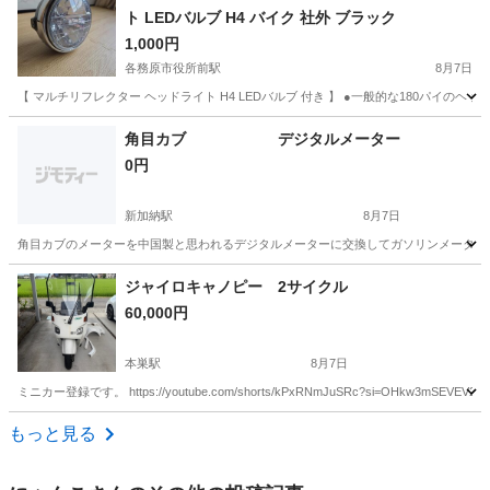
ト LEDバルブ H4 バイク 社外 ブラック
1,000円
各務原市役所前駅
8月7日
【 マルチリフレクター ヘッドライト H4 LEDバルブ 付き 】 ●一般的な180パイの
岐阜
各務原市
各務原市役所前駅
その他
角目カブ デジタルメーター
0円
新加納駅
8月7日
角目カブのメーターを中国製と思われるデジタルメーターに交換してガソリンメーター、回
岐阜
各務原市
新加納駅
ホンダ
デジタルメーター
ジャイロキャノピー 2サイクル
60,000円
本巣駅
8月7日
ミニカー登録です。 https://youtube.com/shorts/kPxRNmJuSRc?si=OH
岐阜
揖斐郡
本巣駅
ホンダ
もっと見る