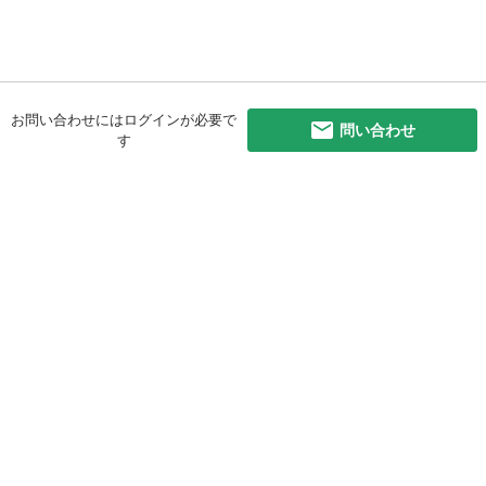
お問い合わせにはログインが必要で
問い合わせ
す
初めての方へ
利用規約
プライバシーポリシー
プライバシー・ステートメント
健全化に資する運用方針
お問い合わせ
運営会社
サイトマップ
ご利用ガイド
フリーワードで探す
PC版で表示
都道府県選択