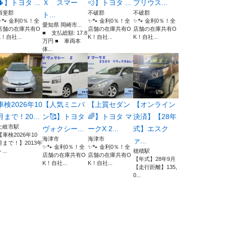
🌵】トヨタ ...
Ｘ スマー
💨】トヨタ ...
プリウス...
揖斐郡
不破郡
不破郡
ト...
✨🐾 金利0％！全
✨🐾 金利0％！全
✨🐾 金利0％！全
愛知県 岡崎市...
店舗の在庫共有O
店舗の在庫共有O
店舗の在庫共有O
■ 支払総額: 17.8
K！自社...
K！自社...
K！自社...
万円 ■ 車両本
体...
車検2026年10
【人気ミニバ
【上質セダン
【オンライン
月まで！20...
ン🥰】トヨタ
🌈】トヨタ マ
決済】【28年
土岐市駅
ヴォクシー...
ークX 2...
式】エスク
【車検2026年10
海津市
海津市
ァ...
月まで！】2013年
✨🐾 金利0％！全
✨🐾 金利0％！全
...
穂積駅
店舗の在庫共有O
店舗の在庫共有O
【年式】28年9月
K！自社...
K！自社...
【走行距離】135,
0...