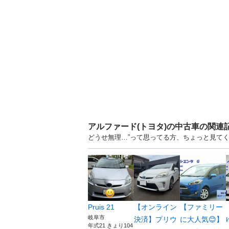
アルファード(トヨタ)の中古車の関連
どうせ無理…”って思ってる方、ちょっと見てく
Pruis 21
【オンライン
【ファミリー
岐阜市
決済】プリウ
に大人気😊】
年式21 きょり104