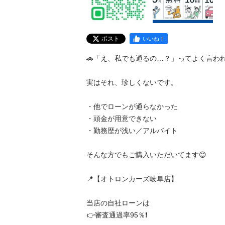
ポスト
いいね！
🚗「え、私でも通るの…？」ってよく言われます
実はそれ、珍しくないです。

・他でローンが通らなかった

・頭金が用意できない

・勤務歴が浅い／アルバイト

そんな方でもご購入いただいてます😊

📍【オトロンカーズ岐阜店】

当店の自社ローンは

👉審査通過率95％❗️
