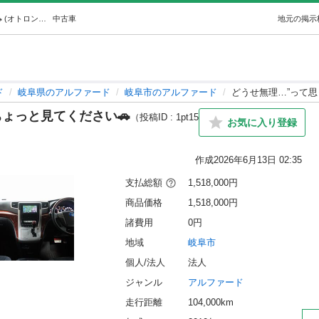
どうせ無理…”って思ってる方、ちょっと見てください🚗 (オトロン岐阜店) 岐阜のアルファードの中古車｜ジモティー
中古車
地元の掲示
ド
岐阜県のアルファード
岐阜市のアルファード
どうせ無理…”って思
ょっと見てください🚗
（投稿ID : 1pt15
お気に入り登録
作成
2026年6月13日 02:35
支払総額
1,518,000円
商品価格
1,518,000円
諸費用
0円
地域
岐阜市
個人/法人
法人
ジャンル
アルファード
走行距離
104,000km