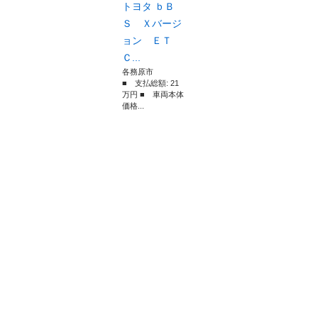
トヨタ ｂＢ
Ｓ Ｘバージ
ョン ＥＴ
Ｃ...
各務原市
■ 支払総額: 21
万円 ■ 車両本体
価格...