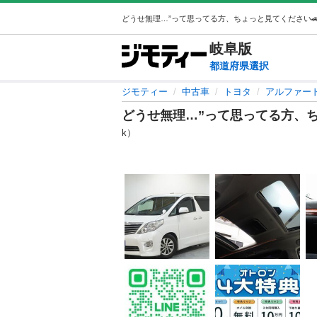
岐阜
版
都道府県選択
ジモティー
中古車
トヨタ
アルファー
どうせ無理…”って思ってる方、ち
k）