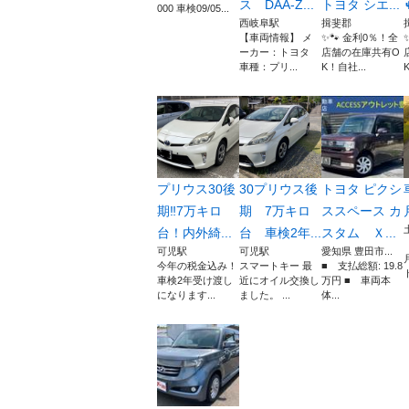
ス DAA-Z...
トヨタ シエ...
000 車検09/05...
西岐阜駅
揖斐郡
【車両情報】 メ
✨🐾 金利0％！全
ーカー：トヨタ
店舗の在庫共有O
車種：プリ...
K！自社...
プリウス30後
30プリウス後
トヨタ ピクシ
期‼︎7万キロ
期 7万キロ
ススペース カ
台！内外綺...
台 車検2年...
スタム Ｘ...
可児駅
可児駅
愛知県 豊田市...
今年の税金込み！
スマートキー 最
■ 支払総額: 19.8
ト
車検2年受け渡し
近にオイル交換し
万円 ■ 車両本
になります...
ました。 ...
体...