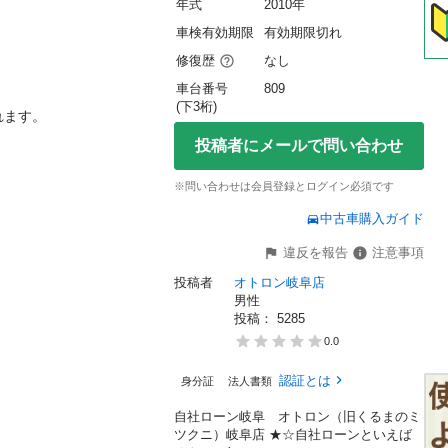
年式
2010年
車検有効期限
有効期限切れ
修復歴
なし
車台番号
809
(下3桁)
。

投稿者にメールで問い合わせ
※問い合わせは会員登録とログイン必須です
中古車購入ガイド
違反を報告
注意事項
投稿者
オトロン岐阜店
男性
投稿： 
5285
0.0
認証とは
身分証
法人書類
自社ローン岐阜 オトロン（旧くるまのミ
ツクニ）岐阜店 ★☆自社ローンといえば