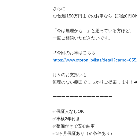
さらに…

👉総額150万円までのお車なら【頭金0円OK】✨
「今は無理かも…」と思っている方ほど、

一度ご相談いただきたいです。

https://www.otoron.jp/lists/detail?carno=05
月々のお支払いも、

無理のない範囲でしっかりご提案します！🚗

ーーーーーーーーーーーーーー

✅️保証人なしOK

✅️車検2年付き

✅️整備付きで安心納車

✅️3ヶ月保証あり（※条件あり）
