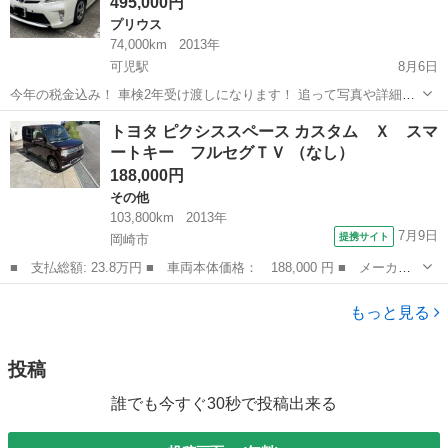
495,000円
プリウス
74,000km
2013年
可児駅
8月6日
今年の税金込み！ 車検2年受け渡しになります！ 追って写真や詳細等
載せなおします。 比較的に距離が若いのと、後期でこの程度の良い価
岐阜
可児市
可児駅
プリウス
後期
トヨタ ピクシススペース カスタム Ｘ スマ
格は車屋では買えないと思います。宜しくお願いします。 1ヶ所の
ートキー フルセグＴＶ （なし）
み、少し凹みな感じがあります...
188,000円
その他
103,800km
2013年
7月9日
提携サイト
岡崎市
■ 支払総額: 23.8万円 ■ 車両本体価格： 188,000 円 ■ メーカー
名： トヨタ ■ 車種名： ピクシススペース ■ グレード名： カ
愛知
岡崎市
その他
スタム Ｘ スマートキー フルセグＴＶ ■ 排気量： 660cc ■ ド
もっと見る
ア...
投稿
誰でも今すぐ30秒で投稿出来る