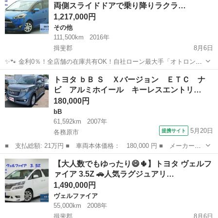
両側スライドドアで乗り降りラクラ…
1,217,000円
その他
111,500km
2016年
揖斐郡
8月6日
✨🐾 金利0％！全店舗の在庫共有OK！自社ローン最大手「オトロン」
🐾✨ こんなお悩みはありませんか？🤔 ✅ 勤続年数が短い ✅ パー
岐阜
揖斐郡
その他
トヨタ ｂＢ Ｓ Ｘバージョン ＥＴＣ ナ
ト・アルバイト勤務 ✅ 派遣社員・自営業 ✅ 専業主婦（主夫） ✅ 自
ビ アルミホイール キーレスエントリ…
己破産...
180,000円
bB
61,592km
2007年
5月20日
提携サイト
各務原市
■ 支払総額: 21万円 ■ 車両本体価格： 180,000 円 ■ メーカー
名： トヨタ ■ 車種名： ｂＢ ■ グレード名： Ｓ Ｘバージョ
岐阜
各務原市
bB
【大人数でもゆったり😄🌵】トヨタ ヴェルフ
ン ＥＴＣ ナビ アルミホイール キーレスエントリー 電動格納
ァイア 3.5Z 🚗人気ラグジュアリ…
ミラー ＡＴ 衝...
1,490,000円
ヴェルファイア
55,000km
2008年
揖斐郡
8月6日