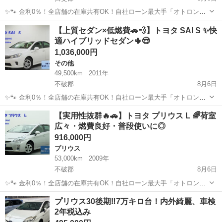
✨🐾 金利0％！全店舗の在庫共有OK！自社ローン最大手「オトロン」
🐾✨ こんなお悩みはありませんか？🤔 ✅ 勤続年数が短い ✅ パー
岐阜
揖斐郡
ヴェルファイア
車両
【上質セダン×低燃費🚗💨】トヨタ SAI S ✨快
ト・アルバイト勤務 ✅ 派遣社員・自営業 ✅ 専業主婦（主夫） ✅ 自
適ハイブリッドセダン🌵😎
己破産...
1,036,000円
その他
49,500km
2011年
不破郡
8月6日
✨🐾 金利0％！全店舗の在庫共有OK！自社ローン最大手「オトロン」
🐾✨ こんなお悩みはありませんか？🤔 ✅ 勤続年数が短い ✅ パー
岐阜
不破郡
その他
【実用性抜群🔥🚗】トヨタ プリウス L 🌈荷室
ト・アルバイト勤務 ✅ 派遣社員・自営業 ✅ 専業主婦（主夫） ✅ 自
広々・燃費良好・普段使いに◎
己破産...
916,000円
プリウス
53,000km
2009年
不破郡
8月6日
✨🐾 金利0％！全店舗の在庫共有OK！自社ローン最大手「オトロン」
🐾✨ こんなお悩みはありませんか？🤔 ✅ 勤続年数が短い ✅ パー
岐阜
不破郡
プリウス
車両
プリウス30後期‼︎7万キロ台！内外綺麗、車検
ト・アルバイト勤務 ✅ 派遣社員・自営業 ✅ 専業主婦（主夫） ✅ 自
2年税込み
己破産...