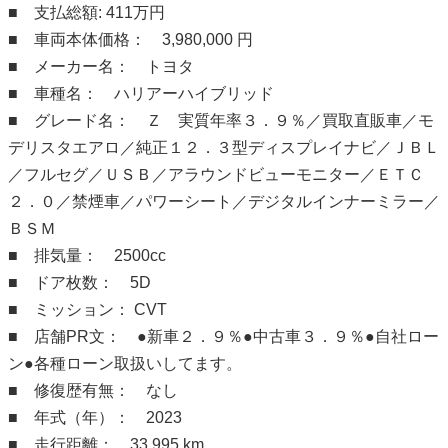
■ 支払総額: 411万円
■ 車両本体価格： 3,980,000 円
■ メーカー名： トヨタ
■ 車種名： ハリアーハイブリッド
■ グレード名： Ｚ 実質年率３．９％／買取直販車／モ
デリスタエアロ／純正１２．３型ディスプレイナビ／ＪＢＬ
／フルセグ／ＵＳＢ／アラウンドビューモニター／ＥＴＣ
２．０／禁煙車／パワーシート／デジタルインナーミラー／
ＢＳＭ
■ 排気量： 2500cc
■ ドア枚数： 5D
■ ミッション： CVT
■ 店舗PR文： ●新車２．９％●中古車３．９％●自社ロー
ン●各種ローン取扱いしてます。
■ 修復歴有無： なし
■ 年式（年）： 2023
■ 走行距離： 33,995 km