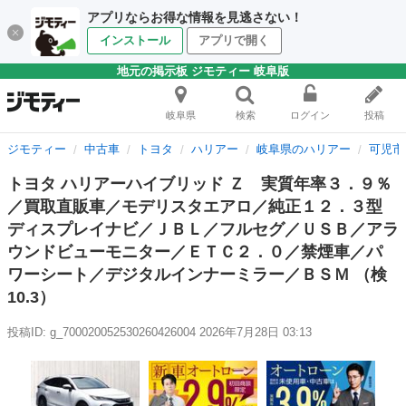
アプリならお得な情報を見逃さない！
インストール
アプリで開く
地元の掲示板 ジモティー 岐阜版
岐阜県
検索
ログイン
投稿
ジモティー
中古車
トヨタ
ハリアー
岐阜県のハリアー
可児市
トヨタ ハリアーハイブリッド Ｚ 実質年率３．９％
／買取直販車／モデリスタエアロ／純正１２．３型
ディスプレイナビ／ＪＢＬ／フルセグ／ＵＳＢ／アラ
ウンドビューモニター／ＥＴＣ２．０／禁煙車／パ
ワーシート／デジタルインナーミラー／ＢＳＭ （検
10.3）
投稿ID: g_700020052530260426004
2026年7月28日 03:13