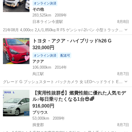
オンライン決済
その他
283,525km
2009年
日本ライン今渡駅
8月8日
21年08月 4,000cc 2人/1,850kg R F5 ゲンシャ/-2/バン 小型トラック
283千km AC 軽油 型式BKG-XZU504 PS PW キョリ283,525km 預託済
岐阜
美濃加茂市
日本ライン今渡駅
その他
トヨタ・アクア・ハイブリッドh26 G
み8,740円込み オ...
320,000円
オンライン決済
配送可
アクア
106,000km
2014年
烏江駅
8月7日
グレード G プッシュスタート パックカメラ 女 LEDヘッドライト ETC
BLUETOOTH 今年納税した税金
岐阜
安八郡
烏江駅
アクア
BLUETOOTH
【実用性抜群☝️】燃費性能に優れた人気モデ
ル♪毎日乗りたくなる1台😎🌈
916,000円
プリウス
53,000km
2009年
揖斐郡
8月7日