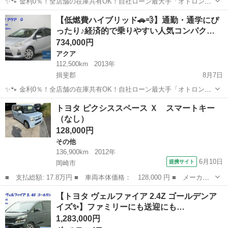
✨🐾 金利0％！全店舗の在庫共有OK！自社ローン最大手「オトロン」
🐾✨ こんなお悩みはありませんか？🤔 ✅ 勤続年数が短い ✅ パー
岐阜
揖斐郡
プリウス
【低燃費ハイブリッド🚗💨】通勤・通学にぴ
ト・アルバイト勤務 ✅ 派遣社員・自営業 ✅ 専業主婦（主夫） ✅ 自
ったり♪経済的で乗りやすい人気コンパク…
己破産...
734,000円
アクア
112,500km
2013年
揖斐郡
8月7日
✨🐾 金利0％！全店舗の在庫共有OK！自社ローン最大手「オトロン」
🐾✨ こんなお悩みはありませんか？🤔 ✅ 勤続年数が短い ✅ パー
岐阜
揖斐郡
アクア
トヨタ ピクシススペース Ｘ スマートキー
ト・アルバイト勤務 ✅ 派遣社員・自営業 ✅ 専業主婦（主夫） ✅ 自
（なし）
己破産...
128,000円
その他
136,900km
2012年
6月10日
提携サイト
岡崎市
■ 支払総額: 17.8万円 ■ 車両本体価格： 128,000 円 ■ メーカー
名： トヨタ ■ 車種名： ピクシススペース ■ グレード名：
愛知
岡崎市
その他
【トヨタ ヴェルファイア 2.4Z ゴールデンア
Ｘ スマートキー ■ 排気量： 660cc ■ ドア枚数： 5D ■ ミッ
イズ✨】ファミリーにも送迎にも…
シ...
1,283,000円