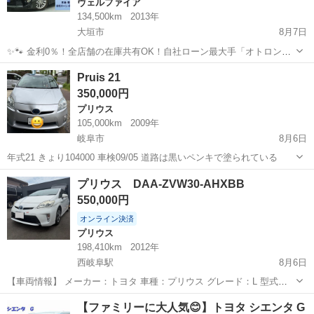
ヴェルファイア
134,500km
2013年
大垣市
8月7日
✨🐾 金利0％！全店舗の在庫共有OK！自社ローン最大手「オトロン」
🐾✨ こんなお悩みはありませんか？🤔 ✅ 勤続年数が短い ✅ パー
岐阜
大垣市
ヴェルファイア
車両
Pruis 21
ト・アルバイト勤務 ✅ 派遣社員・自営業 ✅ 専業主婦（主夫） ✅ 自
350,000円
己破産...
プリウス
105,000km
2009年
岐阜市
8月6日
年式21 きょり104000 車検09/05 道路は黒いペンキで塗られている
岐阜
岐阜市
プリウス
プリウス DAA-ZVW30-AHXBB
550,000円
オンライン決済
プリウス
198,410km
2012年
西岐阜駅
8月6日
【車両情報】 メーカー：トヨタ 車種：プリウス グレード：L 型式：
DAA-ZVW30-AHXBB 【車検】 令和9年11月21日まで 【走行距離】
岐阜
岐阜市
西岐阜駅
プリウス
走行距離
【ファミリーに大人気😊】トヨタ シエンタ G
198,410km ※現在も使用しているため、走行距離は多少伸びます...