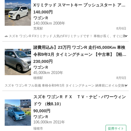
Xリミテッド スマートキー プッシュスタート アル
ミホイール 11.3万km
140,000円
ワゴンＲ
140,000km 2008年
荒尾駅
8月6日
🚗 スズキ ワゴンR FXリミテッド 人気のFXリミテッドです！ 車検が長く、すぐに乗れます。 【車
岐阜
大垣市
荒尾駅
ワゴンＲ
諸費用込み】23万円 ワゴンR 走行45,000Km 車検
令和9年3月 タイミングチェーン 【中古車】【軽自
動車】
230,000円
ワゴンＲ
45,000km 2010年
穂積駅
8月5日
スズキ ワゴンR フル装備 車検令和9年3月 タイミングチェーン 納車前にオイル交換し
岐阜
瑞穂市
穂積駅
ワゴンＲ
ワゴンR
スズキ ワゴンＲ ＦＸ ＴＶ・ナビ・パワーウィン
ドウ （検8.10）
90,000円
ワゴンＲ
106,000km 2011年
瑞穂市
提携サイト