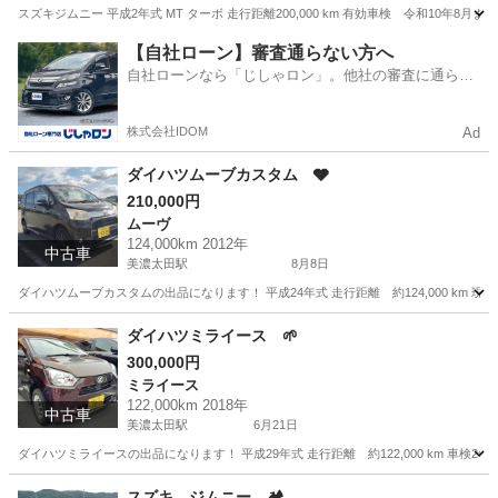
スズキジムニー 平成2年式 MT ターボ 走行距離200,000 km 有効車検 令和10年8月
岐阜
美濃加茂市
美濃太田駅
ジムニー
スズキジムニー
【自社ローン】審査通らない方へ
自社ローンなら「じしゃロン」。他社の審査に通らな
かった方も
株式会社IDOM
Ad
ダイハツムーブカスタム 🩶
210,000円
ムーヴ
124,000km 2012年
中古車
美濃太田駅
8月8日
ダイハツムーブカスタムの出品になります！ 平成24年式 走行距離 約124,000 km
岐阜
美濃加茂市
美濃太田駅
ムーヴ
走行距離
ダイハツミライース 🌱
300,000円
ミライース
122,000km 2018年
中古車
美濃太田駅
6月21日
ダイハツミライースの出品になります！ 平成29年式 走行距離 約122,000 km 車検2年
岐阜
美濃加茂市
美濃太田駅
ミライース
スズキ ジムニー 🏕️