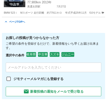
77,900km 2013年
中古車
美濃太田駅
7月27日
BMW 523ｉ Mスポーツ 走行距離 約77911キロ 年式平成25年11月 f10モデル 現
岐阜
美濃加茂市
美濃太田駅
5シリーズ
走行距離
ページTOPへ
お探しの投稿が見つからなかった方
ご希望の条件を登録するだけで、新着情報をいち早くお届け出来ま
す。
岐阜県
中古車
スズキ
ジムニー
選択中の条件
ジモティーメルマガにも登録する
新着投稿の通知をメールで受け取る