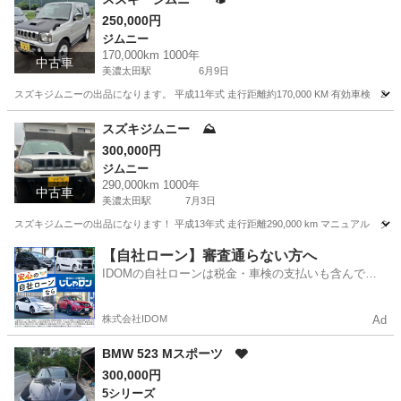
250,000円
ジムニー
170,000km 1000年
中古車
美濃太田駅
6月9日
スズキジムニーの出品になります。 平成11年式 走行距離約170,000 KM 有効車検 
岐阜
美濃加茂市
美濃太田駅
ジムニー
走行距離
スズキジムニー ⛰️
300,000円
ジムニー
290,000km 1000年
中古車
美濃太田駅
7月3日
スズキジムニーの出品になります！ 平成13年式 走行距離290,000 km マニュアル
岐阜
美濃加茂市
美濃太田駅
ジムニー
スズキジムニー
【自社ローン】審査通らない方へ
IDOMの自社ローンは税金・車検の支払いも含んでい
るので毎月の支払額は一定
株式会社IDOM
Ad
BMW 523 Mスポーツ 🩶
300,000円
5シリーズ