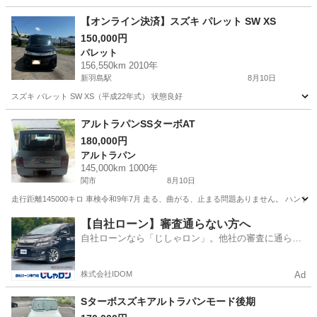
【オンライン決済】スズキ パレット SW XS
150,000円
パレット
156,550km 2010年
新羽島駅
8月10日
スズキ パレット SW XS（平成22年式） 状態良好
岐阜
羽島市
新羽島駅
パレット
アルトラパンSSターボAT
180,000円
アルトラパン
145,000km 1000年
関市
8月10日
走行距離145000キロ 車検令和9年7月 走る、曲がる、止まる問題ありません。 ハンド
岐阜
関市
アルトラパン
【自社ローン】審査通らない方へ
自社ローンなら「じしゃロン」。他社の審査に通らな
かった方も
株式会社IDOM
Ad
Sターボスズキアルトラパンモード後期