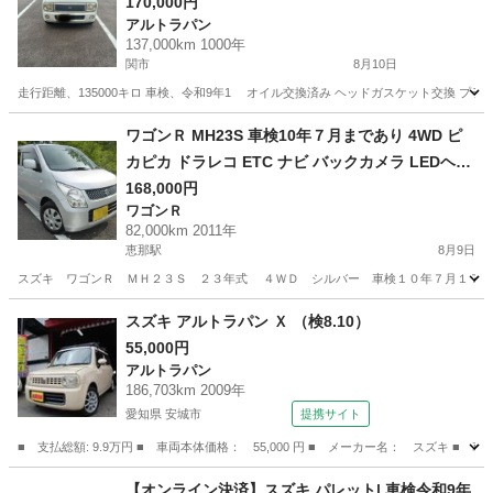
170,000円
アルトラパン
137,000km 1000年
関市
8月10日
走行距離、135000キロ 車検、令和9年1 オイル交換済み ヘッドガスケット交換 プラ
岐阜
関市
アルトラパン
ワゴンＲ MH23S 車検10年７月まであり 4WD ピ
カピカ ドラレコ ETC ナビ バックカメラ LEDヘッ
ドライト ボディコーティング済み
168,000円
ワゴンＲ
82,000km 2011年
恵那駅
8月9日
スズキ ワゴンＲ ＭＨ２３Ｓ ２３年式 ４ＷＤ シルバー 車検１０年７月１７日ま
岐阜
恵那市
恵那駅
ワゴンＲ
スズキ アルトラパン Ｘ （検8.10）
55,000円
アルトラパン
186,703km 2009年
愛知県 安城市
提携サイト
■ 支払総額: 9.9万円 ■ 車両本体価格： 55,000 円 ■ メーカー名： スズキ ■ 車
愛知
安城市
アルトラパン
【オンライン決済】スズキ パレット| 車検令和9年