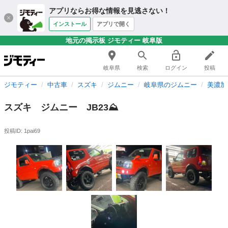
アプリならお得な情報を見逃さない！
インストール
アプリで開く
地元の掲示板 ジモティー 岐阜版
岐阜県
検索
ログイン
投稿
ジモティー
中古車
スズキ
ジムニー
岐阜県のジムニー
美濃加
スズキ ジムニー JB23⛰️
投稿ID: 1pai69