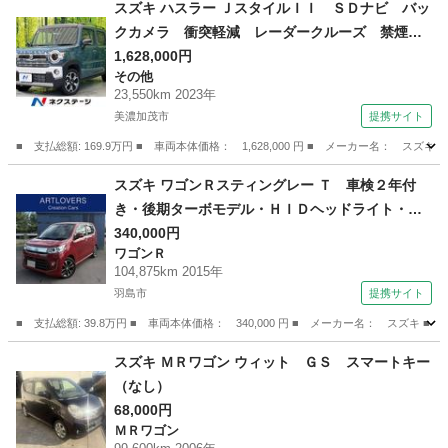
岐阜
各務原市
各務ケ原駅
パレット
スズキ ハスラー ＪスタイルＩＩ ＳＤナビ バッ
クカメラ 衝突軽減 レーダークルーズ 禁煙
車 コーナーセンサー シートヒーター スマー
1,628,000円
その他
トキー ＬＥＤヘッド ＥＴＣ オートハイビー
23,550km 2023年
ム 車線逸脱警報 オートライト オートエアコ
美濃加茂市
提携サイト
ン （検8.9）
■ 支払総額: 169.9万円 ■ 車両本体価格： 1,628,000 円 ■ メーカー名
岐阜
美濃加茂市
その他
スズキ ワゴンＲスティングレー Ｔ 車検２年付
き・後期ターボモデル・ＨＩＤヘッドライト・純
正ＡＷ・社外ナビ・地デジ・バックカメラ・スマ
340,000円
ワゴンＲ
ートキー・シートヒーター・本革巻きステアリン
104,875km 2015年
グ新品・禁煙車・レーダーブレーキサポート・Ｅ
羽島市
提携サイト
ＴＣ （車検整備付）
■ 支払総額: 39.8万円 ■ 車両本体価格： 340,000 円 ■ メーカー名： ス
岐阜
羽島市
ワゴンＲ
スズキ ＭＲワゴン ウィット ＧＳ スマートキー
（なし）
68,000円
ＭＲワゴン