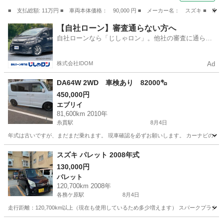
■ 支払総額: 11万円 ■ 車両本体価格： 90,000 円 ■ メーカー名： スズキ ■ 
岐阜
瑞穂市
ワゴンＲ
【自社ローン】審査通らない方へ
自社ローンなら「じしゃロン」。他社の審査に通らな
かった方も
株式会社IDOM
Ad
DA64W 2WD 車検あり 82000㌔
450,000円
エブリイ
81,600km 2010年
糸貫駅
8月4日
年式は古いですが、まだまだ乗れます。 現車確認を必ずお願いします。 カーナビのディ
岐阜
岐阜市
糸貫駅
エブリイ
スズキ パレット 2008年式
130,000円
パレット
120,700km 2008年
各務ケ原駅
8月4日
走行距離：120,700km以上（現在も使用しているため多少増えます） スパークプラグ