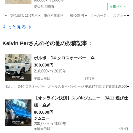
99,600km 2006年
愛知県 岡崎市
提携サイト
■ 支払総額: 11.8万円 ■ 車両本体価格： 68,000 円 ■ メーカー名： スズキ 
愛知
岡崎市
ＭＲワゴン
もっと見る
Kelvin Per
さんのその他の投稿記事：
ボルボ D4 クロスオーバー ⛰️
300,000円
210,000km 2015年
中古車
美濃太田駅
7月7日
ボルボ D4クロスオーバー ポールスターパッケージ 平成27年式 走行距離210,000 km
岐阜
美濃加茂市
美濃太田駅
ボルボ（Volvo）
【オンライン決済】スズキジムニー JA11 遊び仕
様 ⛰️🧨
600,000円
ジムニー
中古車
200,000km 1000年
美濃太田駅
7月7日