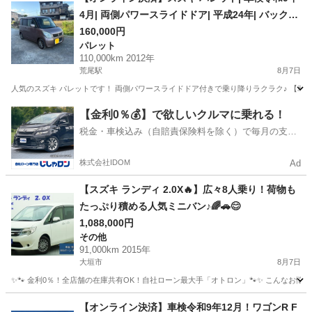
4月| 両側パワースライドドア| 平成24年| バックモ
ニター
160,000円
パレット
110,000km 2012年
荒尾駅
8月7日
人気のスズキ パレットです！ 両側パワースライドドア付きで乗り降りラクラク♪ 【車両情報】 ・平
岐阜
大垣市
荒尾駅
パレット
【金利0％💰】で欲しいクルマに乗れる！
税金・車検込み（自賠責保険料を除く）で毎月の支払
額は一定の自社ローン🚗
株式会社IDOM
Ad
【スズキ ランディ 2.0X🔥】広々8人乗り！荷物も
たっぷり積める人気ミニバン♪🌈🚗😊
1,088,000円
その他
91,000km 2015年
大垣市
8月7日
✨🐾 金利0％！全店舗の在庫共有OK！自社ローン最大手「オトロン」🐾✨ こんなお悩みは
岐阜
大垣市
その他
【オンライン決済】車検令和9年12月！ワゴンR F