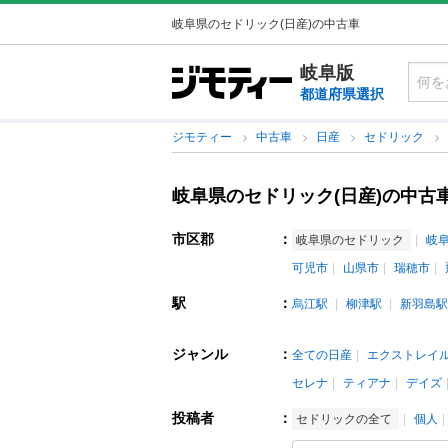
岐阜県のセドリック(日産)の中古車
岐阜版
都道府県選択
ジモティー
中古車
日産
セドリック
岐阜県のセドリック(日産)の中古
市区郡
：
岐阜県のセドリック
岐
可児市
山県市
瑞穂市
駅
：
烏江駅
柳津駅
新羽島駅
ジャンル
：
全ての日産
エクストレイ
セレナ
ティアナ
デイズ
投稿者
：
セドリックの全て
個人