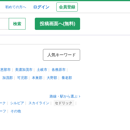
ログイン
会員登録
初めての方へ
投稿画面へ(無料)
検索
人気キーワード
恵那市
美濃加茂市
土岐市
各務原市
加茂郡
可児郡
本巣郡
大野郡
養老郡
路線・駅から選ぶ
ーク
シルビア
スカイライン
セドリック
ーフ
その他