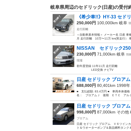
岐阜県周辺のセドリック(日産)の受付
《希少車!!》HY-33 セドリ
受付終了
250,000円
100,000km
岐阜
走行距離
＜自動車基本情報＞ メーカー名 日産 車種
月 走行距離 10万〜11万 km(実走行） 車
NISSAN セドリック250
受付終了
230,000円
71,000km
岐阜
羽
現場
初年度登録 11年11月 走行距離 
LED交換 ナビTV TVの映
日産 セドリック ブロアム
688,000円
80,401km 1998
■ 支払総額: 83.4万円 ■ 車両本体価
名： ブロアムＪ 後期 ＥＴＣ アルミ
日産 セドリック ブロアム
受付終了
998,000円
87,000km その他
ブロアム
日産 セドリック ブロアム Ｖ６ツイン
ト＆ウオーターポンプ＆新品燃料タンク＆