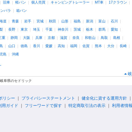
旧車
軽バン
個人売買
キャンピングトレーラー
MT車
17クラウン
インパラ
箱バン
海道
青森
岩手
宮城
秋田
山形
福島
新潟
富山
石川
梨
長野
東京
埼玉
千葉
神奈川
茨城
栃木
群馬
愛知
三重
静岡
大阪
兵庫
京都
滋賀
奈良
和歌山
鳥取
島根
島
山口
徳島
香川
愛媛
高知
福岡
佐賀
熊本
大分
長崎
児島
沖縄
へ
岐
岐阜県のセドリック
ポリシー
プライバシーステートメント
健全化に資する運用方針
利用ガイド
フリーワードで探す
特定商取引法の表示
利用者情