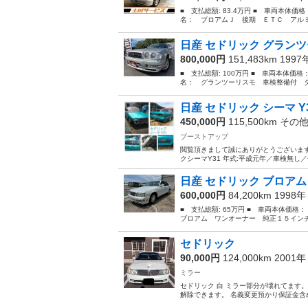
■ 支払総額: 83.4万円 ■ 車両本体価
名： ブロアムＪ 後期 ＥＴＣ アルミ
日産 セドリック グランツ
800,000円
151,483km 199
■ 支払総額: 100万円 ■ 車両本体価格
名： グランツーリスモ 車検整備付 タ
日産 セドリック シーマ Y3
450,000円
115,500km その
ブーストアップ
閲覧頂きまして誠にありがとうございます
クシーマY31 年式:平成元年／車検無し／色ﾒﾀﾘ
日産 セドリック ブロアム
600,000円
84,200km 1998
■ 支払総額: 65万円 ■ 車両本体価格
ブロアム ワンオーナー 純正１５インチ
セドリック
90,000円
124,000km 2001
ミラー
セドリック 白 ミラー部分が壊れてます。 
解除できます。 名義変更預かり保証金含