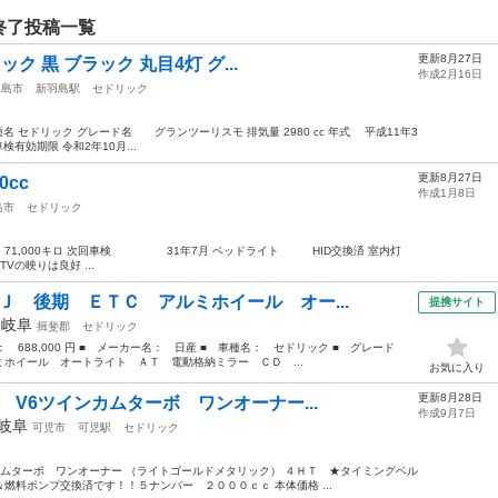
終了投稿一覧
更新8月27日
ック 黒 ブラック 丸目4灯 グ...
作成2月16日
羽島市
新羽島駅
セドリック
名 セドリック グレード名 グランツーリスモ 排気量 2980 cc 年式 平成11年3
検有効期限 令和2年10月...
更新8月27日
0cc
作成1月8日
島市
セドリック
71,000キロ 次回車検 31年7月 ベッドライト HID交換済 室内灯
りは良好 ...
Ｊ 後期 ＥＴＣ アルミホイール オー...
提携サイト
年
岐阜
揖斐郡
セドリック
格： 688,000 円 ■ メーカー名： 日産 ■ 車種名： セドリック ■ グレード
ホイール オートライト ＡＴ 電動格納ミラー ＣＤ ...
お気に入り
更新8月28日
 V6ツインカムターボ ワンオーナー...
作成9月7日
岐阜
可児市
可児駅
セドリック
カムターボ ワンオーナー （ライトゴールドメタリック） ４ＨＴ ★タイミングベル
燃料ポンプ交換済です！！５ナンバー ２０００ｃｃ 本体価格 ...