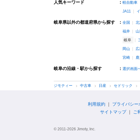
人気キーワード
：
軽自動車
JA11
岐阜県以外の都道府県から探す
：
全国
北
福井
山
岐阜
岡山
広
宮崎
鹿
岐阜の沿線・駅から探す
：
選択画面
ジモティー
中古車
日産
セドリック
利用規約
プライバシー
サイトマップ
ご
© 2011-2026 Jimoty, Inc.