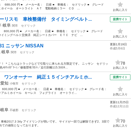
格： 688,000 円 ■ メーカー名： 日産 ■ 車種名： セドリック ■ グレード
ホイール オートライト ＡＴ 電動格納ミラー ＣＤ ...
お気に入り
ーリスモ 車検整備付 タイミングベルト...
提携サイト
7年
岐阜
関市
セドリック
： 800,000 円 ■ メーカー名： 日産 ■ 車種名： セドリック ■ グレード
イミングベルト交換済 純正シートカバー ＥＴＣ ナビ ...
お気に入り
更新1月19日
1 ニッサン NISSAN
作成5月6日
他
岐阜
関市
セドリック
78
！ ＊こちらはトラックなどで引取りに来られる方限定です。 ニッサン セドリッ
ｯｸｸﾞﾘｰﾝ／修復歴有ﾌﾛﾝﾄ／走行距離115,500ｷ...
お気に入り
 ワンオーナー 純正１５インチアルミホ...
提携サイト
年
愛知
小牧市
セドリック
： 600,000 円 ■ メーカー名： 日産 ■ 車種名： セドリック ■ グレード名：
アルミホイール キーレス フォグライト オートライ...
お気に入り
更新11月25日
作成12月11日
年
岐阜
不破郡
セドリック
70
車検2017.3 34y アイドリングが弱いです。 サイドが一回では解除できず2、3回で
めての値段となっております。
お気に入り