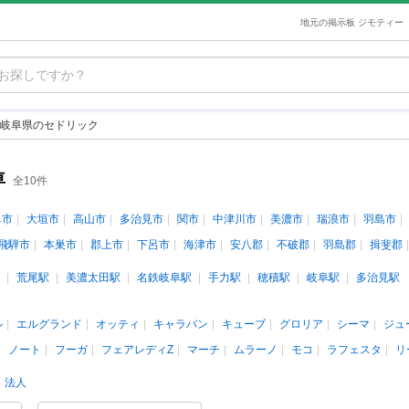
地元の掲示板 ジモティー
岐阜県のセドリック
車
全10件
阜市
大垣市
高山市
多治見市
関市
中津川市
美濃市
瑞浪市
羽島市
飛騨市
本巣市
郡上市
下呂市
海津市
安八郡
不破郡
羽島郡
揖斐郡
荒尾駅
美濃太田駅
名鉄岐阜駅
手力駅
穂積駅
岐阜駅
多治見駅
ル
エルグランド
オッティ
キャラバン
キューブ
グロリア
シーマ
ジュ
ノート
フーガ
フェアレディZ
マーチ
ムラーノ
モコ
ラフェスタ
リ
法人