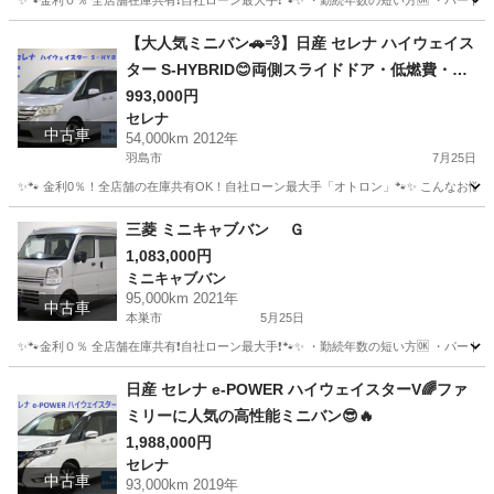
✨🐾金利０％ 全店舗在庫共有❗️自社ローン最大手❗️🐾✨ ・勤続年数の短い方🆗 ・パー
岐阜
揖斐郡
アクア
オトロン
【大人気ミニバン🚗💨】日産 セレナ ハイウェイス
ター S-HYBRID😊両側スライドドア・低燃費・フ
ァミリーにおすすめの一台☝️
993,000円
セレナ
中古車
54,000km 2012年
羽島市
7月25日
✨🐾 金利0％！全店舗の在庫共有OK！自社ローン最大手「オトロン」🐾✨ こんなお悩みは
岐阜
羽島市
セレナ
三菱 ミニキャブバン Ｇ
1,083,000円
ミニキャブバン
95,000km 2021年
中古車
本巣市
5月25日
✨🐾金利０％ 全店舗在庫共有❗️自社ローン最大手❗️🐾✨ ・勤続年数の短い方🆗 ・パー
岐阜
本巣市
ミニキャブバン
オトロン
日産 セレナ e-POWER ハイウェイスターV🌈ファ
ミリーに人気の高性能ミニバン😎🔥
1,988,000円
セレナ
中古車
93,000km 2019年