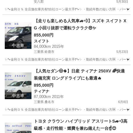
安八郡
5月30日
✨🐾金利０％ 全店舗在庫共有❗️自社ローン最大手❗️🐾✨ ・勤続年数の短い方🆗 ・パー
岐阜
安八郡
その他
タンク
【走りも楽しめる人気車🚙💨】スズキ スイフト X
G 小回り抜群で運転ラクラク😎✨
855,000円
スイフト
中古車
84,000km 2015年
三重県 鈴鹿市
5月23日
✨🐾金利０％ 全店舗在庫共有❗️自社ローン最大手❗️🐾✨ ・勤続年数の短い方🆗 ・パー
三重
鈴鹿市
スイフト
オトロン
【人気セダン🤠🌵】日産 ティアナ 250XV 🌈快適
装備充実 ロングドライブにも最適🔥
895,000円
ティアナ
中古車
87,000km 2011年
三重県 桑名市
6月8日
✨🐾金利０％ 全店舗在庫共有❗️自社ローン最大手❗️🐾✨ ・勤続年数の短い方🆗 ・パー
三重
桑名市
ティアナ
オトロン
トヨタ クラウン ハイブリッド アスリートS🚙💨高
級感・走行性能・燃費を兼ね備えた一台☝️😊