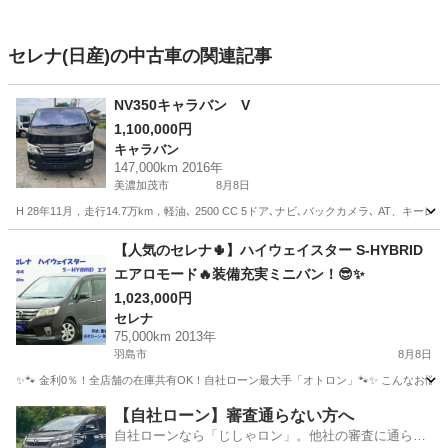
セレナ(日産)の中古車の関連記事
NV350キャラバン V
1,100,000円
キャラバン
147,000km 2016年
美濃加茂市
8月8日
H 28年11月，走行14.7万km，軽油､ 2500 CC 5ドア､ナビ､バックカメラ､ AT、キーレス L
岐阜
美濃加茂市
キャラバン
【人気のセレナ🌵】ハイウェイスター S-HYBRID
エアロモード🔥装備充実ミニバン！😎✨
1,023,000円
セレナ
75,000km 2013年
羽島市
8月8日
✨🐾 金利0％！全店舗の在庫共有OK！自社ローン最大手「オトロン」🐾✨ こんなお悩みは
岐阜
羽島市
セレナ
【自社ローン】審査通らない方へ
自社ローンなら「じしゃロン」。他社の審査に通らな