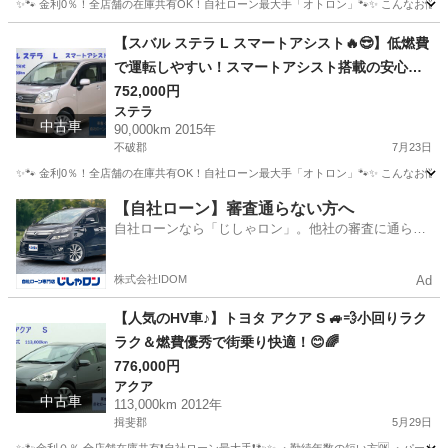
✨🐾 金利0％！全店舗の在庫共有OK！自社ローン最大手「オトロン」🐾✨ こんなお悩みは
滋賀
近江八幡市
N-BOX
【スバル ステラ L スマートアシスト🔥😎】低燃費
で運転しやすい！スマートアシスト搭載の安心・
快適な軽自動車🚗💨
752,000円
ステラ
中古車
90,000km 2015年
不破郡
7月23日
✨🐾 金利0％！全店舗の在庫共有OK！自社ローン最大手「オトロン」🐾✨ こんなお悩みは
岐阜
不破郡
ステラ
【自社ローン】審査通らない方へ
自社ローンなら「じしゃロン」。他社の審査に通らな
かった方も
株式会社IDOM
Ad
【人気のHV車♪】トヨタ アクア S 🚙💨小回りラク
ラク＆燃費優秀で街乗り快適！😊🌈
776,000円
アクア
中古車
113,000km 2012年
揖斐郡
5月29日