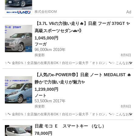
かった方も
株式会社IDOM
Ad
【3.7L V6の力強い走り🔥】日産 フーガ 370GT ✨
高級スポーツセダン🚗💨
1,045,000円
フーガ
96,000km 2010年
揖斐郡
8月6日
✨🐾 金利0％！全店舗の在庫共有OK！自社ローン最大手「オトロン」🐾✨ こんなお悩みは
岐阜
揖斐郡
フーガ
【人気のe-POWER😎】日産 ノート MEDALIST 🔥
静かで力強い走りが魅力✨
1,239,000円
ノート
53,500km 2017年
揖斐郡
8月6日
✨🐾 金利0％！全店舗の在庫共有OK！自社ローン最大手「オトロン」🐾✨ こんなお悩みは
岐阜
揖斐郡
ノート
日産 モコ Ｅ スマートキー （なし）
78,000円