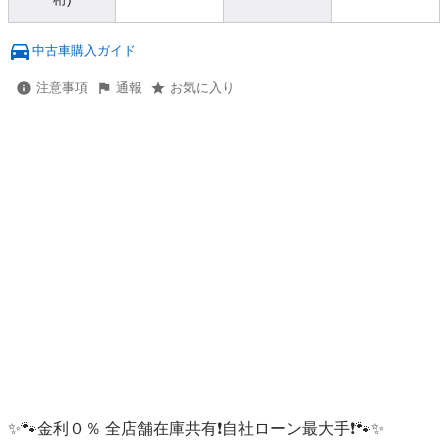
中古車購入ガイド
注意事項
通報
お気に入り
✨🐾金利０％ 全店舗在庫共有❗️自社ローン最大手❗️🐾✨
