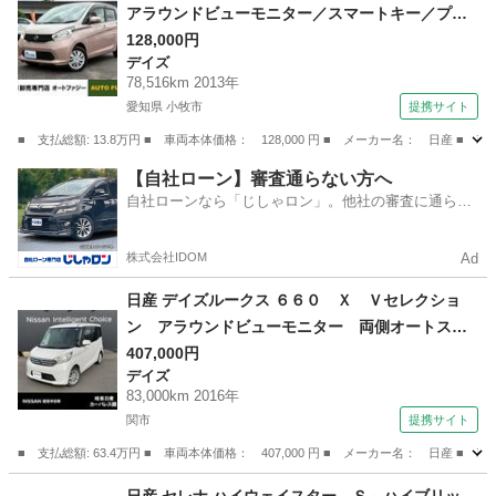
アラウンドビューモニター／スマートキー／プッ
シュスタート／ベンチシート／オートエアコン／
128,000円
デイズ
取扱説明書＆メンテナンスノート／アイドリング
78,516km 2013年
ストップ／ヘッドライトレベライザー （検8.10）
愛知県 小牧市
提携サイト
■ 支払総額: 13.8万円 ■ 車両本体価格： 128,000 円 ■ メーカー名： 日
愛知
小牧市
デイズ
【自社ローン】審査通らない方へ
自社ローンなら「じしゃロン」。他社の審査に通らな
かった方も
株式会社IDOM
Ad
日産 デイズルークス ６６０ Ｘ Ｖセレクショ
ン アラウンドビューモニター 両側オートスラ
イドドア エマージェンシーブレーキ ドライブ
407,000円
デイズ
レコーダー （検9.3）
83,000km 2016年
関市
提携サイト
■ 支払総額: 63.4万円 ■ 車両本体価格： 407,000 円 ■ メーカー名： 日
岐阜
関市
デイズ