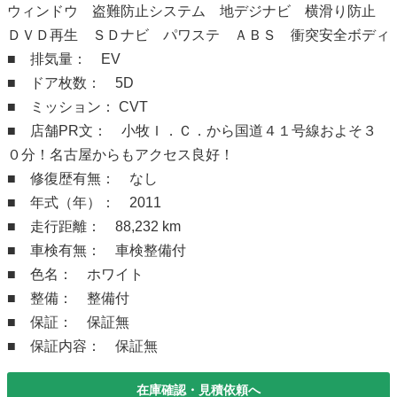
ウィンドウ 盗難防止システム 地デジナビ 横滑り防止
ＤＶＤ再生 ＳＤナビ パワステ ＡＢＳ 衝突安全ボディ
■ 排気量： EV
■ ドア枚数： 5D
■ ミッション： CVT
■ 店舗PR文： 小牧Ｉ．Ｃ．から国道４１号線およそ３
０分！名古屋からもアクセス良好！
■ 修復歴有無： なし
■ 年式（年）： 2011
■ 走行距離： 88,232 km
■ 車検有無： 車検整備付
■ 色名： ホワイト
■ 整備： 整備付
■ 保証： 保証無
■ 保証内容： 保証無
在庫確認・見積依頼へ