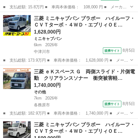
■ 支払総額: 15.8万円 ■ 車両本体価格： 108,000 円 ■ メーカー
名： 三菱 ■ 車種名： ミニカ ■ グレード名： Ｐｆ オート
岐阜
関市
ミニカ
三菱 ミニキャブバン ブラボー ハイルーフ・
マ ５ドア エアバッグ エアコン パワステ ■ 排気量： 660cc
ＣＶＴターボ・４ＷＤ・エブリィＯＥ…
■ ド...
1,628,000円
ミニキャブバン
6km
2026年
8月5日
提携サイト
中津川市
■ 支払総額: 173.9万円 ■ 車両本体価格： 1,628,000 円 ■ メーカ
ー名： 三菱 ■ 車種名： ミニキャブバン ■ グレード名： ブラ
岐阜
中津川市
ミニキャブバン
三菱 ｅＫスペース Ｇ 両側スライド・片側電
ボー ハイルーフ・ＣＶＴターボ・４ＷＤ・エブリィＯＥＭ・届出済
動 クリアランスソナー 衝突被害軽…
未使用車...
1,740,000円
その他
7km
2026年
8月5日
提携サイト
各務原市
■ 支払総額: 182.9万円 ■ 車両本体価格： 1,740,000 円 ■ メーカ
ー名： 三菱 ■ 車種名： ｅＫスペース ■ グレード名： Ｇ 両
岐阜
各務原市
その他
三菱 ミニキャブバン ブラボー ハイルーフ・
側スライド・片側電動 クリアランスソナー 衝突被害軽減システ
ＣＶＴターボ・４ＷＤ・エブリィＯＥ…
ム オート...