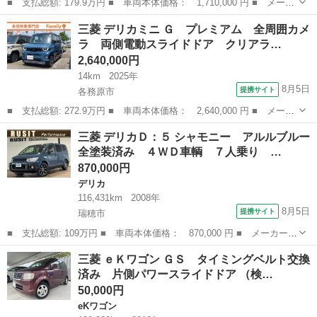
■ 支払総額: 179.9万円 ■ 車両本体価格： 1,710,000 円 ■ メーカ
ー名： 三菱 ■ 車種名： ｅＫスペース ■ グレード名： Ｇ 届
岐阜
可児市
その他
三菱 デリカミニ Ｇ プレミアム 全周囲カメ
け出済み未使用車 両側スライド・片側電動 クリアランスソナー
ラ 両側電動スライドドア クリアラ…
衝突被害...
2,640,000円
14km
2025年
8月5日
提携サイト
各務原市
■ 支払総額: 272.9万円 ■ 車両本体価格： 2,640,000 円 ■ メーカ
ー名： 三菱 ■ 車種名： デリカミニ ■ グレード名： Ｇ プレ
岐阜
各務原市
三菱
三菱 デリカＤ：５ シャモニー アルルブルー
ミアム 全周囲カメラ 両側電動スライドドア クリアランスソナ
全塗装済み ４ＷＤ車輌 ７人乗り …
ー オート...
870,000円
デリカ
116,431km
2008年
8月5日
提携サイト
瑞穂市
■ 支払総額: 109万円 ■ 車両本体価格： 870,000 円 ■ メーカー
名： 三菱 ■ 車種名： デリカＤ：５ ■ グレード名： シャモニ
岐阜
瑞穂市
デリカ
三菱 ｅＫワゴン ＧＳ タイミングベルト交換
ー アルルブルー全塗装済み ４ＷＤ車輌 ７人乗り 両側パワース
済み 片側パワースライドドア （検…
ライドドア １...
50,000円
eKワゴン