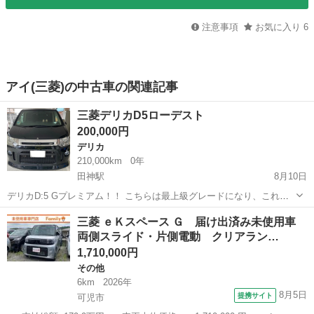
注意事項
お気に入り
6
アイ(三菱)の中古車の関連記事
三菱デリカD5ローデスト
200,000円
デリカ
210,000km
0年
田神駅
8月10日
デリカD:5 Gプレミアム！！ こちらは最上級グレードになり、これか
らの季節のレジャーやお仕事に最適です！！ 両側パワースライドド
岐阜
山県市
田神駅
デリカ
三菱デリカ
三菱 ｅＫスペース Ｇ 届け出済み未使用車
ア、ETC、バックカメラ、ナビ、ロックフォードフォズゲートサウン
両側スライド・片側電動 クリアラン…
ドシステムなど、快適装備が...
1,710,000円
その他
6km
2026年
8月5日
提携サイト
可児市