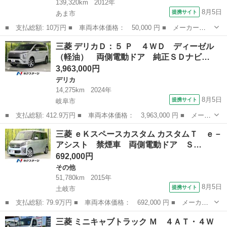
139,320km
2012年
8月5日
提携サイト
あま市
■ 支払総額: 10万円 ■ 車両本体価格： 50,000 円 ■ メーカー
名： 三菱 ■ 車種名： ｅＫワゴン ■ グレード名： ＧＳ タイ
愛知
あま市
eKワゴン
三菱 デリカＤ：５ Ｐ ４ＷＤ ディーゼル
ミングベルト交換済み 片側パワースライドドア ■ 排気量： 660cc
（軽油） 両側電動ドア 純正ＳＤナビ…
■ ドア...
3,963,000円
デリカ
14,275km
2024年
8月5日
提携サイト
岐阜市
■ 支払総額: 412.9万円 ■ 車両本体価格： 3,963,000 円 ■ メーカ
ー名： 三菱 ■ 車種名： デリカＤ：５ ■ グレード名： Ｐ ４
岐阜
岐阜市
デリカ
三菱 ｅＫスペースカスタム カスタムＴ ｅ－
ＷＤ ディーゼル（軽油） 両側電動ドア 純正ＳＤナビ バックカ
アシスト 禁煙車 両側電動ドア Ｓ…
メラ 衝...
692,000円
その他
51,780km
2015年
8月5日
提携サイト
土岐市
■ 支払総額: 79.9万円 ■ 車両本体価格： 692,000 円 ■ メーカー
名： 三菱 ■ 車種名： ｅＫスペースカスタム ■ グレード名：
岐阜
土岐市
その他
三菱 ミニキャブトラック Ｍ ４ＡＴ・４Ｗ
カスタムＴ ｅ－アシスト 禁煙車 両側電動ドア ＳＤナビ 衝突