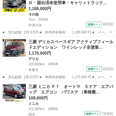
Ｄ・届出済未使用車・キャリィトラック…
被害軽減シス...
1,188,000円
その他
7km
2026年
8月5日
提携サイト
中津川市
■ 支払総額: 129.9万円 ■ 車両本体価格： 1,188,000 円 ■ メーカ
ー名： 三菱 ■ 車種名： ミニキャブトラック ■ グレード名：
岐阜
中津川市
その他
三菱 デリカスペースギア アクティブフィール
Ｍ ４ＡＴ・４ＷＤ・届出済未使用車・キャリィトラックＯＥＭ・キ
ドエディション ワインレッド全塗装…
ーレス・...
1,170,000円
デリカ
110,600km
2006年
8月5日
提携サイト
本巣市
■ 支払総額: 138.5万円 ■ 車両本体価格： 1,170,000 円 ■ メーカ
ー名： 三菱 ■ 車種名： デリカスペースギア ■ グレード名：
岐阜
本巣市
デリカ
三菱 ミニカ Ｐｆ オートマ ５ドア エアバ
アクティブフィールドエディション ワインレッド全塗装 ４ＷＤ車
ッグ エアコン パワステ （車検整…
両 電動...
108,000円
ミニカ
111,000km
1999年
7月30日
提携サイト
関市