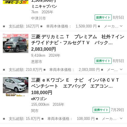
1,509,000円
ミニキャブバン
7km
2026年
8月5日
提携サイト
中津川市
■ 支払総額: 162万円 ■ 車両本体価格： 1,509,000 円 ■ メーカー
名： 三菱 ■ 車種名： ミニキャブバン ■ グレード名： ブラボ
岐阜
中津川市
ミニキャブバン
三菱 デリカミニ Ｔ プレミアム 社外７イン
ー ハイルーフ・ＣＶＴターボ・４ＷＤ・エブリィＯＥＭ・届出済未
チワイドナビ・フルセグＴＶ バック…
使用車・Ｊ...
2,083,000円
9,416km
2024年
8月5日
提携サイト
恵那市
■ 支払総額: 210.8万円 ■ 車両本体価格： 2,083,000 円 ■ メーカ
ー名： 三菱 ■ 車種名： デリカミニ ■ グレード名： Ｔ プレ
岐阜
恵那市
三菱
三菱 ｅＫワゴン Ｅ ナビ インパネＣＶＴ
ミアム 社外７インチワイドナビ・フルセグＴＶ バックカメラ ア
ベンチシート エアバッグ エアコン…
ラウンド...
108,000円
eKワゴン
155,000km
2016年
7月29日
提携サイト
関市
■ 支払総額: 15.8万円 ■ 車両本体価格： 108,000 円 ■ メーカー
名： 三菱 ■ 車種名： ｅＫワゴン ■ グレード名： Ｅ ナビ
岐阜
関市
eKワゴン