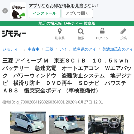
アプリならお得な情報を見逃さない！
インストール
アプリで開く
地元の掲示板 ジモティー 岐阜版
岐阜県
検索
ログイン
投稿
ジモティー
中古車
三菱
アイ
岐阜県のアイ
美濃加茂市のアイ
三菱 アイミーブ Ｍ 東芝ＳＣｉＢ １０．５ｋｗｈ
バッテリー 急速充電 オートエアコン Ｗエアバッ
ク パワーウィンドウ 盗難防止システム 地デジナ
ビ 横滑り防止 ＤＶＤ再生 ＳＤナビ パワステ
ＡＢＳ 衝突安全ボディ （車検整備付）
投稿ID: g_700020841930260304001
2026年6月27日 12:01