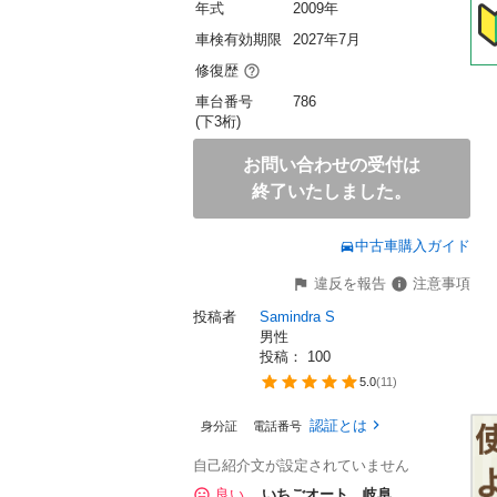
年式
2009年
車検有効期限
2027年7月
修復歴
車台番号
786
(下3桁)
お問い合わせの受付は
終了いたしました。
中古車購入ガイド
違反を報告
注意事項
投稿者
Samindra S
男性
投稿： 
100
5.0
(
11
)
認証とは
身分証
電話番号
自己紹介文が設定されていません
良い
いちごオート 岐阜