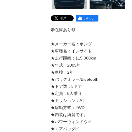
ポスト
いいね！
🔴在庫あり🔴

★メーカー名：ホンダ

★車種名：インサイト

★走行距離：115,000km

★年式：2009年

★車検：2年

★バックミラー/Bluetooth

★ドア数：5ドア

★定員：5人乗り

★ミッション：AT

★駆動方式：2WD

★内装は綺麗です。

★パワーウィンドウ✅

★エアバッグ✅
