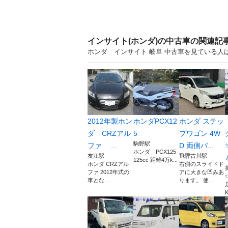
インサイト(ホンダ)の中古車の関連記
ホンダ インサイト 岐阜 中古車を見ている人
2012年製ホン
ホンダPCX12
ホンダ ステッ
ダ CRZアル
5
プワゴン 4W
駒野駅
ファ ...
D 両側パ...
ホンダ PCX125
友江駅
飛騨古川駅
125cc 距離4万k...
ホンダ CRZアル
右側のスライドド
ファ 2012年式の
アに大きな凹みあ
車とな...
ります。 使...