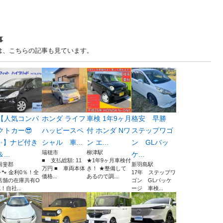
事
は、こちらの記事も見ています。
【人気コンパ
ホンダ ライフ
車検 1年9ヶ月
格安 早勝
クトカー😎
ハッピースペ
付 ホンダ Nワ
ステップワゴ
✨】ナビ付き
シャル 車...
ン エ...
ン GLバッ
瑞穂市
柳津駅
＆...
ケ...
■ 支払総額: 11
★1年9ヶ月車検付
揖斐郡
新羽島駅
万円 ■ 車両本体
き！ ★整備して
✨🐾 金利0％！全
17年 ステップワ
価格...
あるので調...
店舗の在庫共有O
ゴン GLパッケ
K！自社...
ージ 車検...