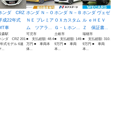
ホンダ CRZ
ホンダ Ｎ－Ｏ
ホンダ Ｎ－Ｂ
ホンダ ヴェゼ
平成22年式
ＮＥ プレミア
ＯＸカスタム
ル ｅＨＥＶ
MT車
ム ツアラ...
Ｇ・Ｌホン...
Ｚ 保証書...
長森駅
可児市
土岐市
瑞穂市
ホンダ CRZ 201
■ 支払総額: 48.4
■ 支払総額: 149.
■ 支払総額: 310.
0年式モデル 6速
万円 ■ 車両本
9万円 ■ 車両
9万円 ■ 車両
...
体...
本...
本...