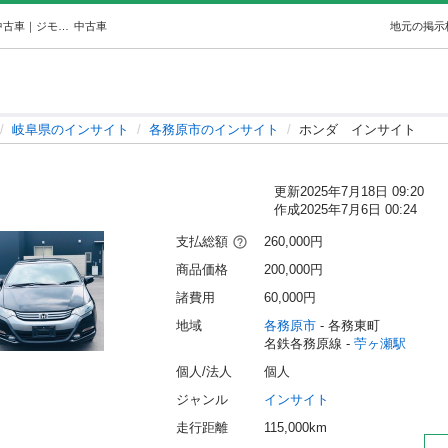
ホンダインサイト (Samindra S) 苧ヶ瀬のインサイトの中古車｜ジモティー
中古車
地元の掲示
岐阜県のインサイト
各務原市のインサイト
ホンダ インサイト
）
更新
2025年7月18日 09:20
作成
2025年7月6日 00:24
支払総額
260,000円
商品価格
200,000円
諸費用
60,000円
地域
各務原市
 - 各務東町
名鉄各務原線 - 
苧ヶ瀬駅
個人/法人
個人
ジャンル
インサイト
走行距離
115,000km