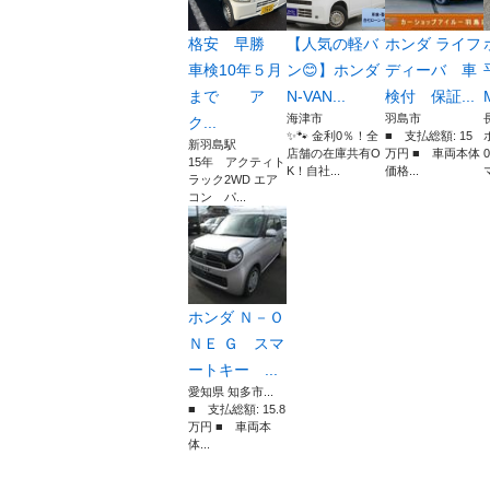
格安 早勝
【人気の軽バ
ホンダ ライフ
車検10年５月
ン😊】ホンダ
ディーバ 車
まで ア
N-VAN...
検付 保証...
海津市
羽島市
ク...
✨🐾 金利0％！全
■ 支払総額: 15
新羽島駅
店舗の在庫共有O
万円 ■ 車両本体
15年 アクティト
K！自社...
価格...
マ
ラック2WD エア
コン パ...
ホンダ Ｎ－Ｏ
ＮＥ Ｇ スマ
ートキー ...
愛知県 知多市...
■ 支払総額: 15.8
万円 ■ 車両本
体...