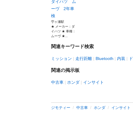
ダイハツ ム
ーヴ 2年車
検
苧ヶ瀬駅
★ メーカー：ダ
イハツ ★ 車種：
ムーヴ ★...
関連キーワード検索
ミッション
走行距離
Bluetooth
内装
ド
関連の掲示板
中古車
ホンダ
インサイト
ジモティー
中古車
ホンダ
インサイト