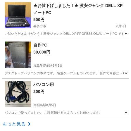
福島
いわき市
いわき駅
周辺機器
★お値下げしました！★ 激安ジャンク DELL XP
ノートPC
500円
喜多方市
8月5日
ご覧いただきありがとう！激安ジャンク DELL XP PROFESSIONAL ノートPC
福島
喜多方市
ノートパソコン
DELL
自作PC
30,000円
福島学院前駅
8月5日
デスクトップパソコンの本体です。 電源ケーブルもついてます。 自作で内容は ・COREi7-2700k ・
福島
福島市
福島学院前駅
PCパーツ
パソコン用
200円
南福島駅
8月5日
パソコンで使ってました。 ご理解頂ける方よろしくお願いします。
福島
福島市
南福島駅
デスクトップパソコン
もっと見る