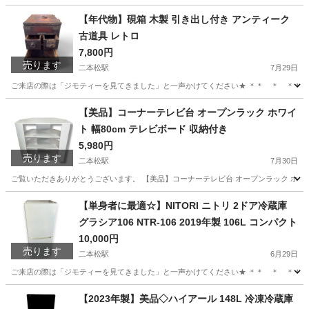
福島
二本松市
収納家具
リユース
【年代物】硯箱 木製 引き出し付き アンティーク
古道具 レトロ
7,800円
売ります
二本松駅
7月29日
ご来店の際は「ジモティーを見てきました」と一声かけてください★ ＊＊ ＊ ＊＊ 
福島
二本松市
二本松駅
インテリア雑貨/小物
硯箱
【美品】コーナーテレビ台 オープンラック ホワイ
ト 幅80cm テレビボード 収納付き
5,980円
売ります
二本松駅
7月30日
ご覧いただきありがとうございます。 【美品】コーナーテレビ台 オープンラック ホワイ
福島
二本松市
二本松駅
収納家具
ラック
【単身者に最適☆】NITORI ニトリ 2ドア冷蔵庫
グラシア106 NTR-106 2019年製 106L コンパクト
10,000円
売ります
二本松駅
6月29日
ご来店の際は「ジモティーを見てきました」と一声かけてください★ ＊＊ ＊ ＊＊ ＊ ＊＊ 【
福島
二本松市
二本松駅
キッチン家電
NTR
【2023年製】美品◇ハイアール 148L 冷凍冷蔵庫