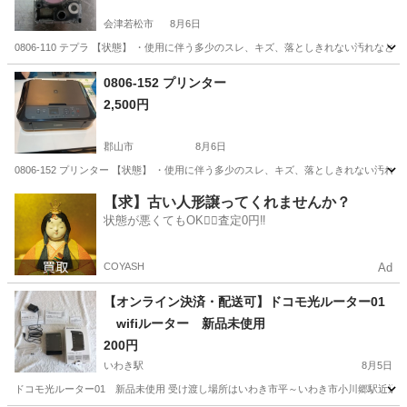
会津若松市
8月6日
0806-110 テプラ 【状態】 ・使用に伴う多少のスレ、キズ、落としきれない汚れな
福島
会津若松市
OA用品
テプラ
0806-152 プリンター
2,500円
郡山市
8月6日
0806-152 プリンター 【状態】 ・使用に伴う多少のスレ、キズ、落としきれない汚
福島
郡山市
プリンター
現地
【求】古い人形譲ってくれませんか？
状態が悪くてもOK🙆‍♀️査定0円‼️
COYASH
Ad
【オンライン決済・配送可】ドコモ光ルーター01
wifiルーター 新品未使用
200円
いわき駅
8月5日
ドコモ光ルーター01 新品未使用 受け渡し場所はいわき市平～いわき市小川郷駅近辺で