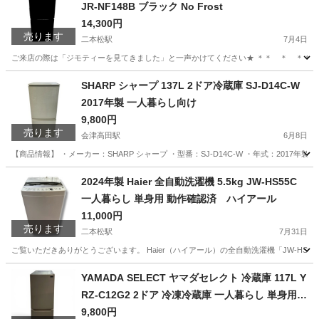
JR-NF148B ブラック No Frost
14,300円
売ります
二本松駅
7月4日
ご来店の際は「ジモティーを見てきました」と一声かけてください★ ＊＊ ＊ ＊＊ ＊ ＊＊
福島
二本松市
二本松駅
キッチン家電
新生活
SHARP シャープ 137L 2ドア冷蔵庫 SJ-D14C-W
2017年製 一人暮らし向け
9,800円
売ります
会津高田駅
6月8日
【商品情報】 ・メーカー：SHARP シャープ ・型番：SJ-D14C-W ・年式：2017年製
福島
大沼郡
会津高田駅
キッチン家電
リユース
2024年製 Haier 全自動洗濯機 5.5kg JW-HS55C
一人暮らし 単身用 動作確認済 ハイアール
11,000円
売ります
二本松駅
7月31日
ご覧いただきありがとうございます。 Haier（ハイアール）の全自動洗濯機「JW-HS5
福島
二本松市
二本松駅
生活家電
ハイアール
YAMADA SELECT ヤマダセレクト 冷蔵庫 117L Y
RZ-C12G2 2ドア 冷凍冷蔵庫 一人暮らし 単身用
小型冷蔵庫 2020年製
9,800円