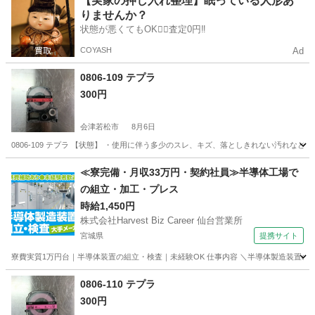
【実家の押し入れ整理】眠っている人形あ
りませんか？
状態が悪くてもOK🙆‍♀️査定0円‼️
COYASH
Ad
0806-109 テプラ
300円
会津若松市
8月6日
0806-109 テプラ 【状態】 ・使用に伴う多少のスレ、キズ、落としきれない汚れな
福島
会津若松市
OA用品
テプラ
≪寮完備・月収33万円・契約社員≫半導体工場で
の組立・加工・プレス
時給1,450円
株式会社Harvest Biz Career 仙台営業所
宮城県
提携サイト
寮費実質1万円台｜半導体装置の組立・検査｜未経験OK 仕事内容 ＼半導体製造装置の
宮城
その他
0806-110 テプラ
300円