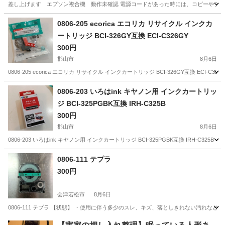
差し上げます エプソン複合機 動作未確認 電源コードがあった時には、コピーやプリ
福島
郡山市
安積永盛駅
プリンター
複合機
0806-205 ecorica エコリカ リサイクル インクカ
ートリッジ BCI-326GY互換 ECI-C326GY
300円
郡山市
8月6日
0806-205 ecorica エコリカ リサイクル インクカートリッジ BCI-326GY互換 
福島
郡山市
OA用品
インクカートリッジ
0806-203 いろはink キヤノン用 インクカートリッ
ジ BCI-325PGBK互換 IRH-C325B
300円
郡山市
8月6日
0806-203 いろはink キヤノン用 インクカートリッジ BCI-325PGBK互換 IRH
福島
郡山市
OA用品
インクカートリッジ
0806-111 テプラ
300円
会津若松市
8月6日
0806-111 テプラ 【状態】 ・使用に伴う多少のスレ、キズ、落としきれない汚れな
福島
会津若松市
OA用品
テプラ