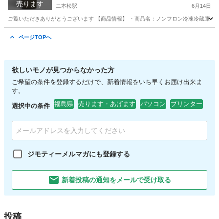
売ります
二本松駅
6月14日
ご覧いただきありがとうございます 【商品情報】 ・商品名：ノンフロン冷凍冷蔵庫 ・メーカー：YA
福島
二本松市
二本松駅
キッチン家電
SELECT
ページTOPへ
欲しいモノが見つからなかった方
ご希望の条件を登録するだけで、新着情報をいち早くお届け出来ま
す。
福島県
売ります・あげます
パソコン
プリンター
選択中の条件
ジモティーメルマガにも登録する
新着投稿の通知をメールで受け取る
投稿