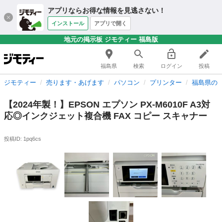
アプリならお得な情報を見逃さない！
インストール
アプリで開く
地元の掲示板 ジモティー 福島版
福島県
検索
ログイン
投稿
ジモティー
売ります・あげます
パソコン
プリンター
福島県の
【2024年製！】EPSON エプソン PX-M6010F A3対
応◎インクジェット複合機 FAX コピー スキャナー
投稿ID: 1pq6cs