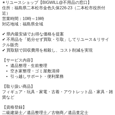
✴︎リユースショップ【BIGWILL@不用品の窓口】

住所：福島県二本松市金色久保226-23（二本松市役所付
近）

営業時間：10時～19時

対応地域：福島県全域

✔ 県内最安値でお得な価格を提案

✔ 不用品を「処分せず買取・引取」してリユース＆リサイ
クル販売

✔ 買取額で回収費用を相殺し、コスト削減を実現

【サービス内容】

	•	遺品整理・生前整理

	•	空き家整理・ゴミ屋敷清掃

	•	引っ越しサポート・便利業務

【取り扱い商品】

フィギュア・玩具・家電・古着・アウトレット品・家具・雑
貨など

【資格登録】

二級建築士／遺品整理士／古物商／遺品査定士
