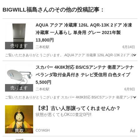
BIGWILL福島
さんのその他の投稿記事：
AQUA アクア 冷蔵庫 126L AQR-13K 2ドア 冷凍
冷蔵庫 一人暮らし 単身用 グレー 2021年製
13,800円
売ります
二本松駅
6月14日
ご覧いただきありがとうございます。 AQUA アクア 冷蔵庫 126L AQR-13K 2ドア 
福島
二本松市
二本松駅
キッチン家電
AQUA
スカパー 4K8K対応 BS/CSアンテナ 衛星アンテナ
ベランダ取付金具付き テレビ受信用 白色タイプ
5,500円
売ります
二本松駅
6月9日
ご覧いただきありがとうございます スカパー 4K8K対応 BS/CSアンテナ 衛星アンテナ 
福島
二本松市
二本松駅
テレビ
スカパー
【求】古い人形譲ってくれませんか？
状態が悪くてもOK🙆‍♀️査定0円‼️
COYASH
Ad