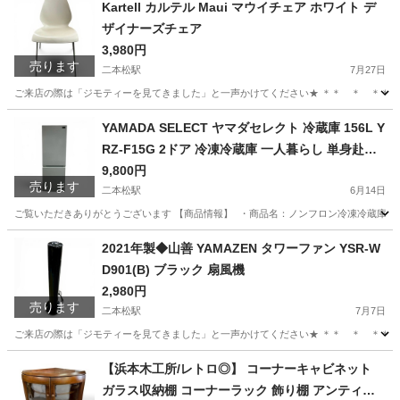
Kartell カルテル Maui マウイチェア ホワイト デ
ザイナーズチェア
3,980円
売ります
二本松駅
7月27日
ご来店の際は「ジモティーを見てきました」と一声かけてください★ ＊＊ ＊ ＊＊ ＊ ＊＊ ka
福島
二本松市
二本松駅
椅子
カルテル
YAMADA SELECT ヤマダセレクト 冷蔵庫 156L Y
RZ-F15G 2ドア 冷凍冷蔵庫 一人暮らし 単身赴任
新生活向け ホワイト系 2019年製
9,800円
売ります
二本松駅
6月14日
ご覧いただきありがとうございます 【商品情報】 ・商品名：ノンフロン冷凍冷蔵庫 ・メーカー：Y
福島
二本松市
二本松駅
キッチン家電
SELECT
2021年製◆山善 YAMAZEN タワーファン YSR-W
D901(B) ブラック 扇風機
2,980円
売ります
二本松駅
7月7日
ご来店の際は「ジモティーを見てきました」と一声かけてください★ ＊＊ ＊ ＊＊ ＊ ＊＊
福島
二本松市
二本松駅
季節、空調家電
YSR
【浜本木工所/レトロ◎】 コーナーキャビネット
ガラス収納棚 コーナーラック 飾り棚 アンティー