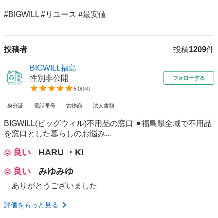
#BIGWILL #リユース #最安値 
投稿者
投稿
1209
件
BIGWILL福島
性別非公開
フォローする
5.0
(
84
)
身分証
電話番号
古物商
法人書類
BIGWILL(ビッグウィル)不用品の窓口 ⚫︎福島県全域で不用品
を窓口とした暮らしのお悩み...
良い
HARU ・KI
良い
みゆみゆ
ありがとうございました
評価をもっと見る