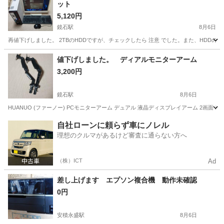
ット
5,120円
鏡石駅
8月6日
再値下げしました。 2TBのHDDですが、チェックしたら 注意 でした。また、HDDの
福島
岩瀬郡
鏡石駅
デスクトップパソコン
モニター
値下げしました。 ディアルモニターアーム
3,200円
鏡石駅
8月6日
HUANUO (ファーノー) PCモニターアーム デュアル 液晶ディスプレイアーム 2画面 13~
福島
岩瀬郡
鏡石駅
周辺機器
グロメット
自社ローンに頼らず車にノレル
理想のクルマがあるけど審査に通らない方へ
（株）ICT
Ad
差し上げます エプソン複合機 動作未確認
0円
安積永盛駅
8月6日