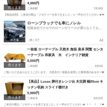
ク家具
4,980円
売ります
二本松駅
7月18日
【商品説明】 ご来店の際は「ジモティーを見てきました」と一声かけてください★ ＊＊ 
福島
二本松市
二本松駅
収納家具
レトロ
ローンブラックでも車にノレル
信販会社でクルマのローンやリースが通らなくてもク
ルマをご利用いただけるサービスがあります！
（株）ICT
Ad
一枚板 ローテーブル 天然木 無垢 座卓 関繁 センタ
ーテーブル 和家具 木 インテリア雑貨
5,000円
売ります
二本松駅
8月4日
ご覧いただきありがとうございます。 天然木の一枚板を使用した重厚感のあるローテーブ
福島
二本松市
二本松駅
インテリア雑貨/小物
天然
【美品】Lucas 脚付きレンジ台 木目調 幅85cm キ
ッチン収納 スライド棚付き
5,980円
売ります
二本松市
6月12日
ご来店の際は「ジモティーを見てきました」と一声かけてください★ ＊＊ ＊ ＊＊ ＊ ＊＊