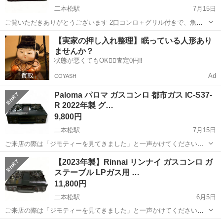
二本松駅
7月15日
ご覧いただきありがとうございます 2口コンロ＋グリル付きで、魚焼
きグリルはかなりキレイな状態です 使用感はありますが、まだまだ使
福島
二本松市
二本松駅
調理器具
Paloma
【実家の押し入れ整理】眠っている人形あり
用していただけます 【商品情報】 ●メーカー：パロマ（Paloma） ●型
ませんか？
番：...
状態が悪くてもOK🙆‍♀️査定0円‼️
Ad
COYASH
Paloma パロマ ガスコンロ 都市ガス IC-S37-
R 2022年製 グ…
9,800円
二本松駅
7月15日
ご来店の際は「ジモティーを見てきました」と一声かけてください★
＊＊ ＊ ＊＊ ＊ ＊＊ Paloma パロマ ガスコンロ 都市ガス IC-
福島
二本松市
二本松駅
調理器具
グリル
【2023年製】Rinnai リンナイ ガスコンロ ガ
S37-R 2022年製 グリルきれい☆ 〜状態〜 やや使用感はご...
ステーブル LPガス用 …
11,800円
二本松駅
6月5日
ご来店の際は「ジモティーを見てきました」と一声かけてください
【2023年製】Rinnai リンナイ ガスコンロ ガステーブル LPガス用