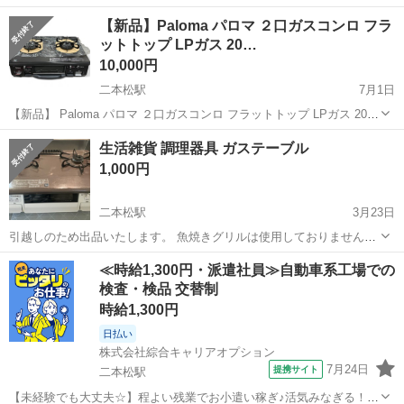
【新品】Paloma パロマ ２口ガスコンロ フラ
ットトップ LPガス 20…
10,000円
二本松駅
7月1日
【新品】 Paloma パロマ ２口ガスコンロ フラットトップ LPガス 2012
年製 型番：IC-800P-1L 左強火力コンロ サイズ（mm） 高さ：180
福島
二本松市
二本松駅
調理器具
Paloma
生活雑貨 調理器具 ガステーブル
幅：590 奥行：476 2...
1,000円
二本松駅
3月23日
引越しのため出品いたします。 魚焼きグリルは使用しておりません
が、２年前にリサイクルショップで購入したため、汚れがあります。
福島
二本松市
二本松駅
調理器具
グリル
≪時給1,300円・派遣社員≫自動車系工場での
検査・検品 交替制
時給1,300円
日払い
株式会社綜合キャリアオプション
7月24日
提携サイト
二本松駅
【未経験でも大丈夫☆】程よい残業でお小遣い稼ぎ♪活気みなぎる！！