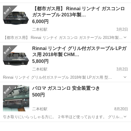
20代活躍中！！ 自動車部品の加工・検査 自動車部品の加工・オイルシ
福島
二本松市
二本松駅
その他
【都市ガス用】 Rinnai リンナイ ガスコンロ
ール製造(金属部品の加工マシオペ、検査、梱包)・ガスケット部品製造
ガステーブル 2013年製…
(ゴム製品の加工マシオペ...
6,000円
二本松駅
3月2日
【都市ガス用】 Rinnai リンナイ ガスコンロ ガステーブル 2013年製
左強火力 型番:RT31NHS-L サイズ(mm) 幅564×奥行448×高さ180 質量
福島
二本松市
二本松駅
調理器具
リユース
Rinnai リンナイ グリル付ガステーブル LPガ
9.5kg 清掃済ですが 使用による、汚れ...
ス用 2018年製 CHM…
5,800円
二本松駅
3月2日
Rinnai リンナイ グリル付ガステーブル 2018年製 LPガス用 型
番:CHM33DGL サイズ(mm) 幅560×高さ218×奥行444 使用による、
福島
二本松市
二本松駅
調理器具
LPガス
パロマ ガスコンロ 安全装置つき
傷、汚れ、サビがございます 清掃済ですが落としきれませんで...
500円
二本松駅
8月20日
引き取りにいらっしゃる方に。 ２年半ほど使っております。 グリルは
ほとんど使っておりません。 安全装置、しっかり働きます。
福島
二本松市
二本松駅
調理器具
パロマ