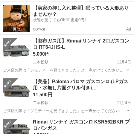
★日払い制度あり！食堂利用可！1食あたり85円～と格安！メーカへの
福島
二本松市
二本松駅
その他
【実家の押し入れ整理】眠っている人形あり
直接雇用のチャンスあり★《福島県二本松市》 人気の工場のお仕事 ◇
ませんか？
自動車部品の加工業務◇...
状態が悪くてもOK🙆‍♀️査定0円‼️
Ad
COYASH
【都市ガス用】Rinnai リンナイ 2口ガスコン
ロ RT64JHS-L
5,000円
二本松駅
11月4日
ご来店の際は「ジモティーを見てきました」と一声かけてください！
＊＊ ＊ ＊＊ ＊ ＊＊ ご覧いただきありがとうございます。 商品
福島
二本松市
二本松駅
調理器具
都市ガス
【美品】Paloma パロマ ガスコンロ (LPガス
名 Rinnai 2口ガスコンロ (都市ガス用・水無し片面グリル付き) ...
用・水無し片面グリル付き)…
11,500円
二本松駅
11月4日
ご来店の際は「ジモティーを見てきました」と一声かけてください！
＊＊ ＊ ＊＊ ＊ ＊＊ ご覧いただきありがとうございます。 商品
福島
二本松市
二本松駅
調理器具
グリル
Rinnai リンナイ ガスコンロ KSR562BKR プ
名 Paloma ガスコンロ (LPガス用・水無し片面グリル付き) ...
ロパンガス