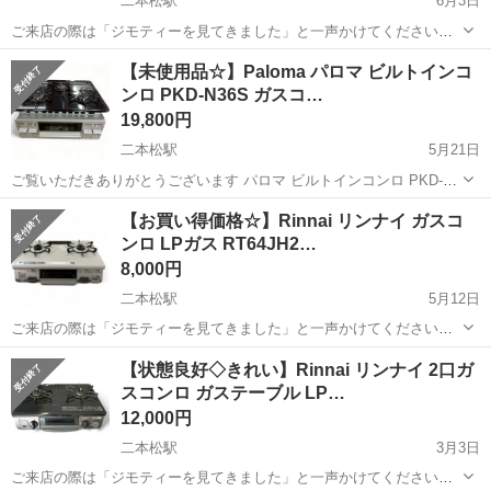
二本松駅
6月3日
ご来店の際は「ジモティーを見てきました」と一声かけてください★
＊＊ ＊ ＊＊ ＊ ＊＊ Rinnai リンナイ ガスコンロ LPガス
福島
二本松市
二本松駅
調理器具
グリル
【未使用品☆】Paloma パロマ ビルトインコ
RT64JH2 2019年式 グリル未使用 〜状態〜 若草色とオフ...
ンロ PKD-N36S ガスコ…
19,800円
二本松駅
5月21日
ご覧いただきありがとうございます パロマ ビルトインコンロ PKD-
N36S ガスコンロ LPガス シルバー 2024年製 3口ガスコンロ 〜商品説
福島
二本松市
二本松駅
調理器具
ガスコンロ
【お買い得価格☆】Rinnai リンナイ ガスコ
明〜 型番 : PKD-N36S 年式 : 2024年 サ...
ンロ LPガス RT64JH2…
8,000円
二本松駅
5月12日
ご来店の際は「ジモティーを見てきました」と一声かけてください★
＊＊ ＊ ＊＊ ＊ ＊＊ Rinnai リンナイ ガスコンロ LPガス
福島
二本松市
二本松駅
調理器具
ガスコンロ
【状態良好◇きれい】Rinnai リンナイ 2口ガ
RT64JH2 2019年式 中古現状品 〜状態〜 やや使用感あります...
スコンロ ガステーブル LP…
12,000円
二本松駅
3月3日
ご来店の際は「ジモティーを見てきました」と一声かけてください！