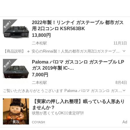
2022年製！リンナイ ガステーブル 都市ガス
用 2口コンロ KSR563BK
13,800円
二本松駅
11月1日
【商品説明】 🔹 安心のRinnai製！人気の都市ガス用2口ガステーブル
リンナイの2022年製ガステーブル「KSR563BK」です。左右どちらも
福島
二本松市
二本松駅
調理器具
KSR
Paloma パロマ ガスコンロ ガステーブル LP
強火力対応、グリルは便利な水無し片面焼きタイプ。自動消火機能付
ガス 2019年製 IC-…
きで、安全面も安...
7,000円
二本松駅
8月4日
ご覧いただきありがとうございます Paloma パロマ ガスコンロ ガステ
ーブル LPガス 2019年製 IC-S37-R 使用感はございますが、グリルは綺
福島
二本松市
二本松駅
調理器具
LPガス
【実家の押し入れ整理】眠っている人形あり
麗でまだまだご使用していただけます。 ～詳細...
ませんか？
状態が悪くてもOK🙆‍♀️査定0円‼️
Ad
COYASH