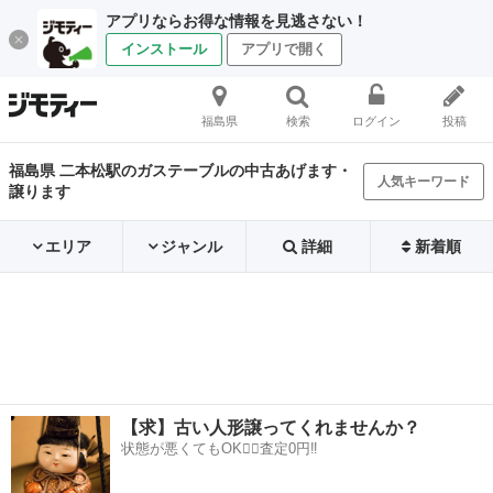
アプリならお得な情報を見逃さない！
インストール
アプリで開く
福島県
検索
ログイン
投稿
福島県 二本松駅のガステーブルの中古あげます・
人気キーワード
譲ります
エリア
ジャンル
詳細
新着順
【求】古い人形譲ってくれませんか？
状態が悪くてもOK🙆‍♀️査定0円‼️