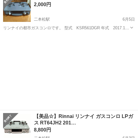
2,000円
自動車部品の加工業務◇...
二本松駅
6月5日
リンナイの都市ガスコンロです。 型式 KSR561DGR 年式 2017.1
引越し前に3月迄問題無く使用してました。実際の使用期間は約５年ほ
福島
二本松市
二本松駅
調理器具
リンナイ
どです。 グリルは殆ど使用していません。 外観は多少の使用感はあり
ますが、全体...
【美品☆】Rinnai リンナイ ガスコンロ LPガ
ス RT64JH2 201…
8,800円