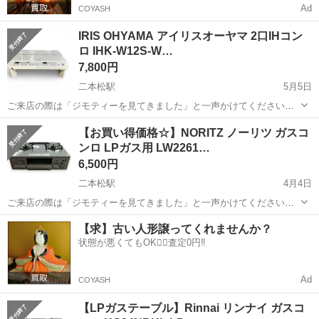
Ad
COYASH
IRIS OHYAMA アイリスオーヤマ 2口IHコン
ロ IHK-W12S-W…
7,800円
二本松駅
5月5日
ご来店の際は「ジモティーを見てきました」と一声かけてください★
＊＊ ＊ ＊＊ ＊ ＊＊ 【商品説明】 アイリスオーヤマの2口IHコ
福島
二本松市
二本松駅
調理器具
IRIS
【お買い得価格☆】NORITZ ノーリツ ガスコ
ンロです。 卓上タイプなのでキッチンはもちろん、簡易キッチンや一
ンロ LPガス用 LW2261…
人暮らしにも便利に使...
6,500円
二本松駅
4月4日
ご来店の際は「ジモティーを見てきました」と一声かけてください★
＊＊ ＊ ＊＊ ＊ ＊＊ 【商品情報】 ・メーカー：NORITZ ・型
福島
二本松市
二本松駅
調理器具
NORITZ
【求】古い人形譲ってくれませんか？
番：LW2261TL ・年式：2016年製 ・ガス種：LPガス ・...
状態が悪くてもOK🙆‍♀️査定0円‼️
Ad
COYASH
【LPガステーブル】Rinnai リンナイ ガスコ