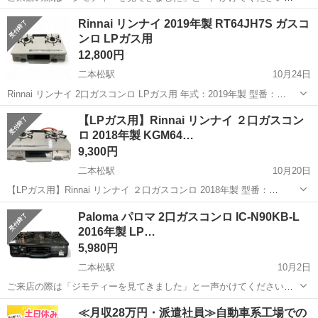
＊＊ ＊ ＊＊ ＊ ＊＊ ご覧いただきありがとうございます。
福島
二本松市
二本松駅
調理器具
Paloma
Rinnai リンナイ 2019年製 RT64JH7S ガスコ
Paloma ガスコンロ (LPガス用・水無し片面グリル付き) Palom...
ンロ LPガス用
12,800円
二本松駅
10月24日
Rinnai リンナイ 2口ガスコンロ LPガス用 年式：2019年製 型番：
RT64JH7S ※プロパンガス用です サイズ：幅60cm×奥行き43cm×高さ
福島
二本松市
二本松駅
調理器具
LPガス
【LPガス用】Rinnai リンナイ ２口ガスコン
25cm 状態はお写真の通りです 使用していたも...
ロ 2018年製 KGM64…
9,300円
二本松駅
10月20日
【LPガス用】Rinnai リンナイ ２口ガスコンロ 2018年製 型番：
KGM64BE2L 簡易清掃済み 使用していた商品となりますので、多少の
福島
二本松市
二本松駅
調理器具
LPガス
Paloma パロマ 2口ガスコンロ IC-N90KB-L
汚れはございます 状態はお写真でご確認下さい 詳しくはご来...
2016年製 LP…
5,980円
二本松駅
10月2日
ご来店の際は「ジモティーを見てきました」と一声かけてください！
＊＊ ＊ ＊＊ ＊ ＊＊ Paloma パロマ 2口ガスコンロ IC-N90KB-L
福島
二本松市
二本松駅
調理器具
Paloma
≪月収28万円・派遣社員≫自動車系工場での
2016年製 LPガス 清掃済み 使用感はございま...