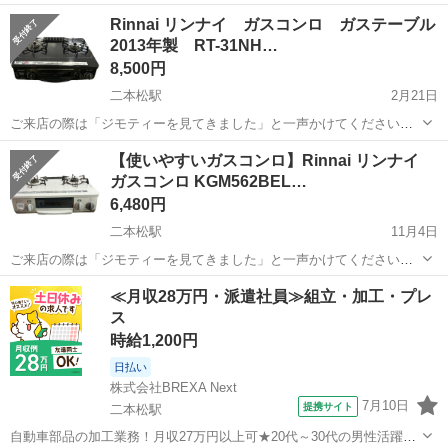
＊＊ ＊ ＊＊ ＊ ＊＊ ご覧いただきありがとうございます！ •メ
福島
二本松市
二本松駅
調理器具
LPガス
Rinnai リンナイ ガスコンロ ガステーブル
ーカー: リンナイ •型番: RT34NJH •ガス種別: LPガス（プ...
2013年製 RT-31NH…
8,500円
二本松駅
2月21日
ご来店の際は「ジモティーを見てきました」と一声かけてください！
＊＊ ＊ ＊＊ ＊ ＊＊ リンナイ ガスコンロ RT-31NHS-L 2013
福島
二本松市
二本松駅
調理器具
プロパンガス
【使いやすいガスコンロ】Rinnai リンナイ
年製 プロパンガス 全体的にやや使用感があります。グリルは綺...
ガスコンロ KGM562BEL…
6,480円
二本松駅
11月4日
ご来店の際は「ジモティーを見てきました」と一声かけてください！
＊＊ ＊ ＊＊ ＊ ＊＊ ご覧いただきありがとうございます。 商品
福島
二本松市
二本松駅
調理器具
グリル
≪月収28万円・派遣社員≫組立・加工・プレ
詳細: •メーカー: リンナイ •型番: KGM562BEL...
ス
時給1,200円
日払い
株式会社BREXA Next
7月10日
提携サイト
二本松駅
自動車部品の加工業務！月収27万円以上可★20代～30代の男性活躍中