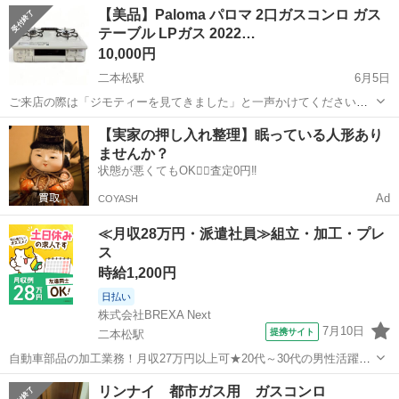
福島
二本松市
二本松駅
調理器具
LPガス
【美品】Paloma パロマ 2口ガスコンロ ガス
RT35NJH 使用感はございますが全体的に美品です 左コンロが強火
テーブル LPガス 2022…
力...
10,000円
二本松駅
6月5日
ご来店の際は「ジモティーを見てきました」と一声かけてください★
【美品】Paloma パロマ 2口ガスコンロ ガステーブル LPガス 2022年
福島
二本松市
二本松駅
調理器具
LPガス
【実家の押し入れ整理】眠っている人形あり
製 PA-S45HL ホワイト グリル内に多少の使用感はございますが...
ませんか？
状態が悪くてもOK🙆‍♀️査定0円‼️
Ad
COYASH
≪月収28万円・派遣社員≫組立・加工・プレ
ス
時給1,200円
日払い
株式会社BREXA Next
7月10日
提携サイト
二本松駅
自動車部品の加工業務！月収27万円以上可★20代～30代の男性活躍中
★日払い制度あり！食堂利用可！1食あたり85円～と格安！メーカへの
福島
二本松市
二本松駅
その他
リンナイ 都市ガス用 ガスコンロ
直接雇用のチャンスあり★《福島県二本松市》 人気の工場のお仕事 ◇