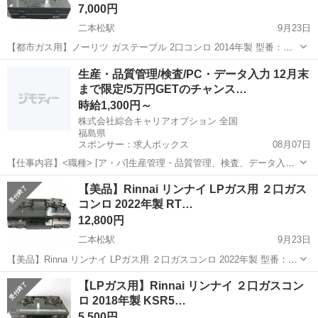
7,000円
二本松駅
9月23日
【都市ガス用】ノーリツ ガステーブル 2口コンロ 2014年製 型番：
LC2223L グリル無しタイプで、シンプルでスッキリとしたデザインで
福島
二本松市
二本松駅
調理器具
ノーリツ
生産・品質管理/検査/PC・データ入力 12月末
す 簡易清掃済み 使用していた商品ですが、目立った傷や汚れも...
まで限定/5万円GETのチャンス…
時給1,300円～
株式会社綜合キャリアオプション 全国
福島県
スポンサー：求人ボックス
08月07日
【仕事内容】<職種> [ア・パ]生産管理・品質管理、検査、データ入
力、タイピング(PC・パソコン・インターネット) <雇用形態> アルバ
アルバイト・パート
【美品】Rinnai リンナイ LPガス用 ２口ガス
イト・パート <給与> [ア・パ]時給1,300円～ 交通費:一部支給 日払い
コンロ 2022年製 RT…
OK!/ ご紹介...
12,800円
二本松駅
9月23日
【美品】Rinna リンナイ LPガス用 ２口ガスコンロ 2022年製 型番：
RT64JHS2 取扱説明書付き 状態はお写真の通りです 目立った傷や汚
福島
二本松市
二本松駅
調理器具
LPガス
【LPガス用】Rinnai リンナイ ２口ガスコン
れはございません 詳しくは、ご来店頂き現物確認お願い...
ロ 2018年製 KSR5…
5,500円