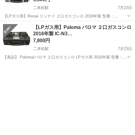
二本松駅
7月23日
【LPガス用】Rinnai リンナイ ２口ガスコンロ 2018年製 型番：
KSR561DGR 状態はお写真の通りです 使用感はございますがご使用頂
福島
二本松市
二本松駅
調理器具
LPガス
【LPガス用】Paloma パロマ ２口ガスコンロ
けます 詳しくは、ご来店頂き現物確認お願いします ...
2016年製 IC-N3…
7,800円
二本松駅
7月23日
【美品】 Paloma/パロマ ２口ガスコンロ LPガス用 2016年製 型番：
IC-N36B-R 状態はお写真の通りです 詳しくは、ご来店頂き現物確認お
福島
二本松市
二本松駅
調理器具
LPガス
願いします その他、多数商品お取り扱いしてお...