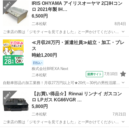
IRIS OHYAMA アイリスオーヤマ 2口IHコン
ロ 2021年製 IH…
6,500円
二本松駅
8月4日
ご来店の際は「ジモティーを見てきました」と一声かけてください
IRIS OHYAMA アイリスオーヤマ 2口IHコンロ 2021年製 IHK-W12SV-
福島
二本松市
二本松駅
調理器具
IRIS
≪月収28万円・派遣社員≫組立・加工・プレ
W ホワイト 一般的な中古品ですが、使用に伴うダメージや...
ス
時給1,200円
日払い
株式会社BREXA Next
7月10日
提携サイト
二本松駅
自動車部品の加工業務！月収27万円以上可★20代～30代の男性活躍中
★日払い制度あり！食堂利用可！1食あたり85円～と格安！メーカへの
福島
二本松市
二本松駅
その他
【お買い得品☆】Rinnai リンナイ ガスコン
直接雇用のチャンスあり★《福島県二本松市》 人気の工場のお仕事 ◇
ロ LPガス KG66VGR …
自動車部品の加工業務◇...
5,800円
二本松駅
7月21日
ご来店の際は「ジモティーを見てきました」と一声かけてください★
＊＊ ＊ ＊＊ ＊ ＊＊ 【お買い得品☆】Rinnai リンナイ ガスコン