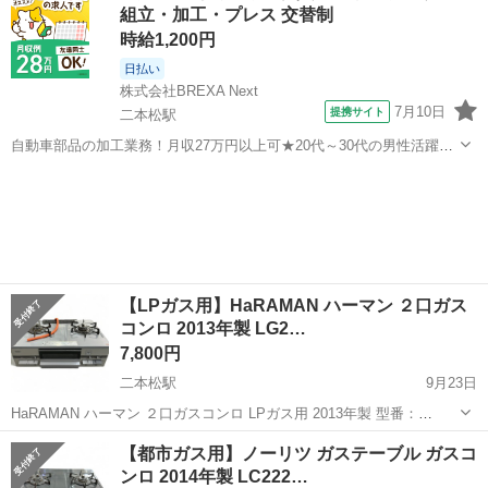
組立・加工・プレス 交替制
時給1,200円
日払い
株式会社BREXA Next
7月10日
提携サイト
二本松駅
自動車部品の加工業務！月収27万円以上可★20代～30代の男性活躍中
★日払い制度あり！食堂利用可！1食あたり85円～と格安！メーカへの
福島
二本松市
二本松駅
その他
直接雇用のチャンスあり★《福島県二本松市》 人気の工場のお仕事 ◇
自動車部品の加工業務◇...
【LPガス用】HaRAMAN ハーマン ２口ガス
コンロ 2013年製 LG2…
7,800円
二本松駅
9月23日
HaRAMAN ハーマン ２口ガスコンロ LPガス用 2013年製 型番：
LG2260R 清掃済み 使用感はございますがまだまだご利用いただけま
福島
二本松市
二本松駅
調理器具
LPガス
【都市ガス用】ノーリツ ガステーブル ガスコ
す 詳しくは、ご来店頂き現物確認お願い致します その...
ンロ 2014年製 LC222…