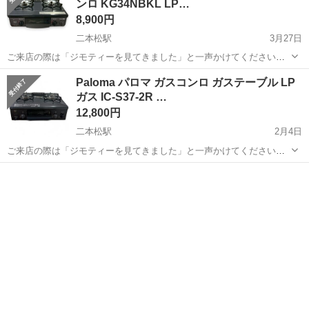
ンロ KG34NBKL LP…
8,900円
二本松駅
3月27日
ご来店の際は「ジモティーを見てきました」と一声かけてください★
＊＊ ＊ ＊＊ ＊ ＊＊ 【商品情報】 ・メーカー：Rinnai（リンナ
福島
二本松市
二本松駅
調理器具
LPガス
Paloma パロマ ガスコンロ ガステーブル LP
イ） ・型番：KG34NBKL ・年式：2021年製 ・ガス種：LPガ...
ガス IC-S37-2R …
12,800円
二本松駅
2月4日
ご来店の際は「ジモティーを見てきました」と一声かけてください☆
＊＊ ＊ ＊＊ ＊ ＊＊ Paloma パロマ ガスコンロ ガステーブル
福島
二本松市
二本松駅
調理器具
グリル
LPガス IC-S37-R 2022年製 グリルきれい！ 〜状態〜 ...