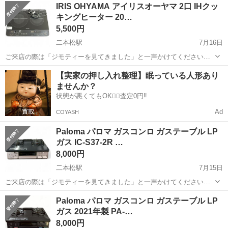
福島
二本松市
二本松駅
調理器具
LPガス
IRIS OHYAMA アイリスオーヤマ 2口 IHクッ
ロ LPガス KG66VGR 2020年式 中古 使用感ありますので格...
キングヒーター 20…
5,500円
二本松駅
7月16日
ご来店の際は「ジモティーを見てきました」と一声かけてください！
＊＊ ＊ ＊＊ ＊ ＊＊ IRIS OHYAMA アイリスオーヤマ 2口 IHク
福島
二本松市
二本松駅
調理器具
IRIS
【実家の押し入れ整理】眠っている人形あり
ッキングヒーター 2020年製 IHK-W13-B 黒 手軽...
ませんか？
状態が悪くてもOK🙆‍♀️査定0円‼️
Ad
COYASH
Paloma パロマ ガスコンロ ガステーブル LP
ガス IC-S37-2R …
8,000円
二本松駅
7月15日
ご来店の際は「ジモティーを見てきました」と一声かけてください☆
＊＊ ＊ ＊＊ ＊ ＊＊ Paloma パロマ ガスコンロ ガステーブル
福島
二本松市
二本松駅
調理器具
Paloma
Paloma パロマ ガスコンロ ガステーブル LP
LPガス IC-S37-2R 2020年製 〜状態〜 一般的な中古感...
ガス 2021年製 PA-…
8,000円