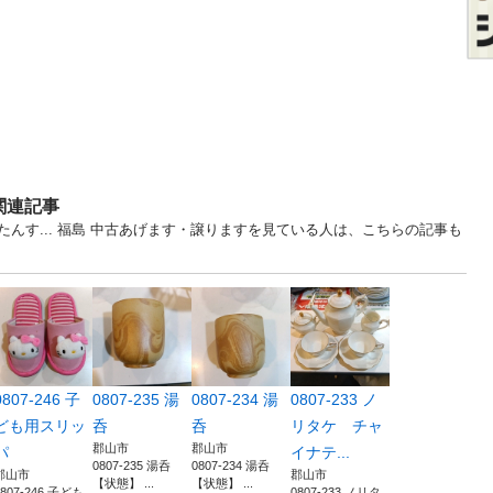
関連記事
んす... 福島 中古あげます・譲りますを見ている人は、こちらの記事も
0807-246 子
0807-235 湯
0807-234 湯
0807-233 ノ
ども用スリッ
呑
呑
リタケ チャ
郡山市
郡山市
パ
イナテ...
0807-235 湯呑
0807-234 湯呑
郡山市
郡山市
【状態】 ...
【状態】 ...
0807-246 子ども
0807-233 ノリタ