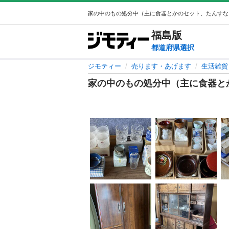
福島
版
都道府県選択
ジモティー
売ります・あげます
生活雑貨
家の中のもの処分中（主に食器と