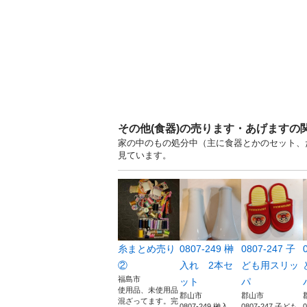
その他(食器)の売ります・あげますの
家の中のもの処分中（主に食器とかのセット、た
見ています。
糸まとめ売り
0807-249 榊
0807-247 子
②
入れ 2本セ
ども用スリッ
福島市
ット
パ
使用品、未使用品
郡山市
郡山市
混ざってます。完
0807-249 榊入
0807-247 子ども