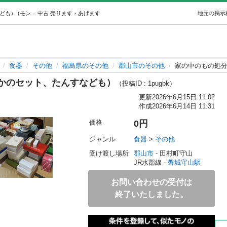
家の中のもの処分中（主に食器とかのセット、たんすなども） (モンさん) 磐城守山の食器《その他》の中古あげます・譲ります｜ジモティーで不用品の処分
中古
売ります・あげます
地元の掲示
食器
その他
福島県のその他
郡山市のその他
家の中のもの処
かのセット、たんすなども）
（投稿ID : 1pugbk）
更新
2026年6月15日 11:02
作成
2026年6月14日 11:31
価格
0円
ジャンル
食器
 > 
その他
受け渡し場所
郡山市
 - 田村町守山
JR水郡線 - 
磐城守山駅
お問い合わせの受付は
終了いたしました。