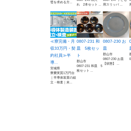
璧を求める方...
れ 2本セット ...
用スリッパ ...
≪寮完備・月
0807-231 和
0807-230 お
収33万円・契
皿 5枚セッ
皿
郡山市
約社員≫半
ト
0807-230 お皿
郡山市
導...
【状態】 ...
0807-231 和皿 5
宮城県
枚セット ...
寮費実質1万円台
｜半導体装置の組
立・検査｜未...