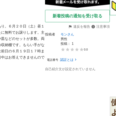
新着投稿の通知を受け取る
あり。６月２０日（土）昼１
違反を報告
注意事項
たに無料でお譲りします。主
投稿者
モンさん
や皿などのセットが多数。両
男性
投稿： 
1
の収納棚です。もらい手がな
0.0
は前日の６月１９日１７時ま
日中はお答えできませんので
認証とは
電話番号
自己紹介文が設定されていません