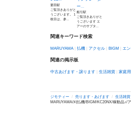
要田駅
ー...
ご覧頂きありがと
船引駅
うございます。 1
ご覧頂きありがと
枚目は、参...
うございます エ
アーのサブタ...
関連キーワード検索
MARUYAMA
払機
アクセル
BIGM
エン
関連の掲示板
中古あげます・譲ります
生活雑貨
家庭用
ジモティー
売ります・あげます
生活雑貨
MARUYAMA/刈払機/BIGM/KC20NX/稼動