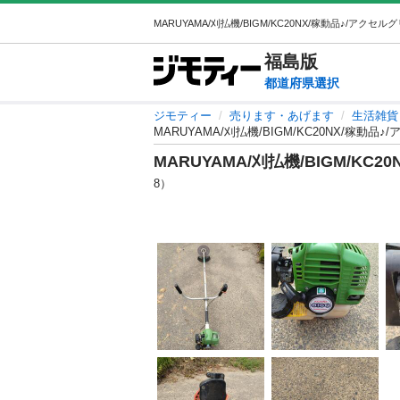
福島
版
都道府県選択
ジモティー
売ります・あげます
生活雑貨
MARUYAMA/刈払機/BIGM/KC20NX/稼動
MARUYAMA/刈払機/BIGM/KC
8）