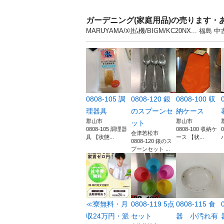
ガーデニング(家庭用品)の売ります・
MARUYAMA/刈払機/BIGM/KC20NX.
0808-105 調
0808-120 銀
0808-100 収
理器具
のスプーンセ
納ケース
郡山市
郡山市
ット
0808-105 調理器
0808-100 収納ケ
会津若松市
具 【状態...
ース 【状...
0808-120 銀のス
プーンセット ...
≪寮無料・月
0808-119 5点
0808-115 食
収24万円・派
セット
器 小汚れ有