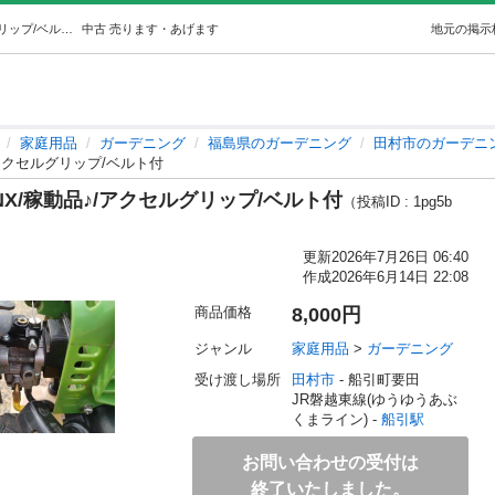
MARUYAMA/刈払機/BIGM/KC20NX/稼動品♪/アクセルグリップ/ベルト付 (セナ) 船引の家庭用品《ガーデニング》の中古あげます・譲ります｜ジモティーで不用品の処分
中古
売ります・あげます
地元の掲示
家庭用品
ガーデニング
福島県のガーデニング
田村市のガーデニ
品♪/アクセルグリップ/ベルト付
20NX/稼動品♪/アクセルグリップ/ベルト付
（投稿ID : 1pg5b
更新
2026年7月26日 06:40
作成
2026年6月14日 22:08
商品価格
8,000円
ジャンル
家庭用品
 > 
ガーデニング
受け渡し場所
田村市
 - 船引町要田
JR磐越東線(ゆうゆうあぶ
くまライン) - 
船引駅
お問い合わせの受付は
終了いたしました。