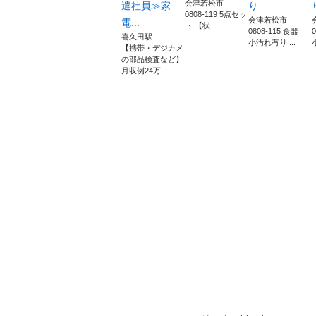
会津若松市
遣社員≫家
り
0808-119 5点セッ
会津若松市
電...
ト 【状...
0808-115 食器
喜久田駅
小汚れ有り ...
【携帯・デジカメ
の部品検査など】
月収例24万...