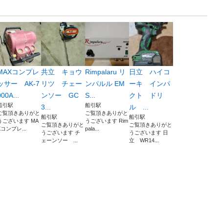
MAXコンプレ
共立 キョウ
Rimpalaru リ
日立 ハイコ
ッサー AK-7
リツ チェー
ンパルル EM
ーキ インパ
000A...
ンソー GC
S...
クト ドリ
船引駅
船引駅
3...
ル ...
ご覧頂きありがと
ご覧頂きありがと
船引駅
船引駅
うございます MA
うございます Rim
ご覧頂きありがと
ご覧頂きありがと
Xコンプレ...
pala...
うございます チ
うございます 日
ェーンソー ...
立 WR14...