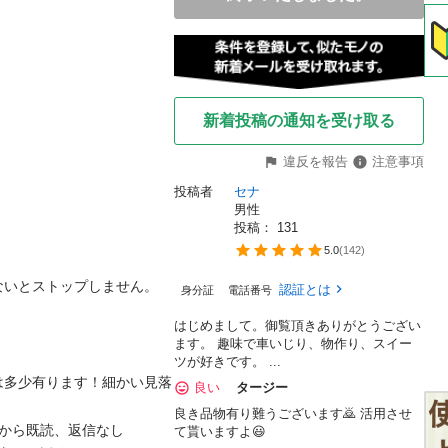
新着投稿の通知を受け取る
違反を報告
注意事項
投稿者
セナ
男性
投稿： 
131
5.0
(
142
)
いとストップしません。

認証とは
身分証
電話番号
はじめまして。御覧頂きありがとうござい
ます。 趣味で車いじり、物作り、スイー
ツが好きです。 ...
は多少有ります！細かい見落
良い
タージー
良き品物有り難うございます🙇 活用させ
から既読、返信なし

て貰いますよ😃