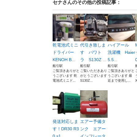
セナ
さんのその他の投稿記事：
乾電池式ミニ
代引き致しま
ハイアール
ドライバー
す パワト
洗濯機 Haier
KENOH B...
ラ S130Z ...
5.5...
船引駅
船引駅
船引駅
ご覧頂きありがと
ご覧いただきあり
ご覧頂きありがと
うございます 乾
がとうございます
うございます 最
電池式ミニド...
S130Z...
近まで使用し...
発送対応しま
エアー予備タ
す！DR30 R3
ンク エアー
0 s1...
インフレータ