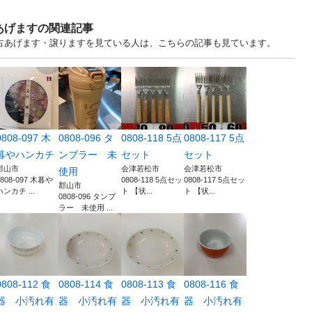
あげますの関連記事
.. 福島 中古あげます・譲りますを見ている人は、こちらの記事も見ています。
0808-097 木
0808-096 タ
0808-118 5点
0808-117 5点
暮やハンカチ
ンブラー 未
セット
セット
郡山市
会津若松市
会津若松市
使用
0808-097 木暮や
0808-118 5点セッ
0808-117 5点セッ
郡山市
ハンカチ ...
ト 【状...
ト 【状...
0808-096 タンブ
ラー 未使用 ...
0808-112 食
0808-114 食
0808-113 食
0808-116 食
器 小汚れ有
器 小汚れ有
器 小汚れ有
器 小汚れ有