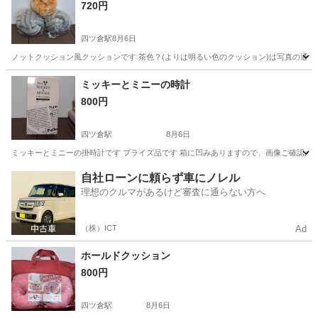
720円
四ツ倉駅
8月6日
ノットクッション風クッションです 茶色？(よりは明るい色のクッション)は写真の通
福島
いわき市
四ツ倉駅
インテリア雑貨/小物
茶色
ミッキーとミニーの時計
800円
四ツ倉駅
8月6日
ミッキーとミニーの掛時計です プライズ品です 箱に凹みありますので、画像ご確認お
福島
いわき市
四ツ倉駅
時計
ミニー
自社ローンに頼らず車にノレル
理想のクルマがあるけど審査に通らない方へ
（株）ICT
Ad
ホールドクッション
800円
四ツ倉駅
8月6日