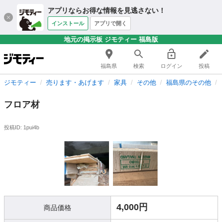
アプリならお得な情報を見逃さない！
インストール
アプリで開く
地元の掲示板 ジモティー 福島版
福島県
検索
ログイン
投稿
ジモティー
売ります・あげます
家具
その他
福島県のその他
フロア材
投稿ID: 1pui4b
4,000円
商品価格