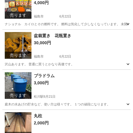
4,000円
売ります
福島市
6月22日
ナショナル カイロとその燃料です。 燃料は気化して少しなくなっています。 未開封燃
福島
福島市
家庭用品
ナショナル
盆栽置き 花瓶置き
30,000円
売ります
福島市
6月22日
沢山あります。 普通に買うとかなり高価です。
福島
福島市
家具
プラドラム
3,000円
売ります
松川駅
6月21日
庭木の水あげの貯水など、使い方は様々です。 １つの値段になります。
福島
二本松市
松川駅
その他
丸柱
2,000円