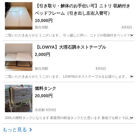
福島
会津若松市
時計
現地
【引き取り・解体のお手伝い可】ニトリ 収納付き
ベッドフレーム（引き出し左右入替可）
10,000円
新白河駅
8月6日
ご覧いただきありがとうございます。 引っ越しに伴い、ニトリの収納付きベッドフレーム
福島
西白河郡
新白河駅
ベッド
フレーム
【LOWYA】大理石調ネストテーブル
2,000円
新白河駅
8月6日
ご覧いただきありがとうございます。 LOWYAのネストテーブルをお譲りします。 大理
福島
西白河郡
新白河駅
テーブル
燃料タンク
20,000円
矢吹駅
8月6日
200Lの燃料タンクになります 家庭用の軽油タンクだと思います 最低でも軽トラ以上
福島
西白河郡
矢吹駅
その他
もっと見る