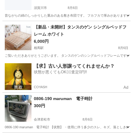
須賀川市
8月6日
昔ながらの綿のしっかりした重みのある敷き布団です。 フカフカで厚みがあります。
福島
須賀川市
寝具
敷布団
【新品・未開封】タンスのゲン シングルベッドフ
レーム ホワイト
6,000円
相馬駅
8月6日
ご覧いただきありがとうございます。 タンスのゲンのシングルベッドフレームです。 購入
福島
相馬市
相馬駅
ベッド
ゲン
【求】古い人形譲ってくれませんか？
状態が悪くてもOK🙆‍♀️査定0円‼️
COYASH
Ad
0806-190 maruman 電子時計
300円
会津若松市
8月6日
0806-190 maruman 電子時計 【状態】 ・使用に伴う多少のスレ、キズ、落と