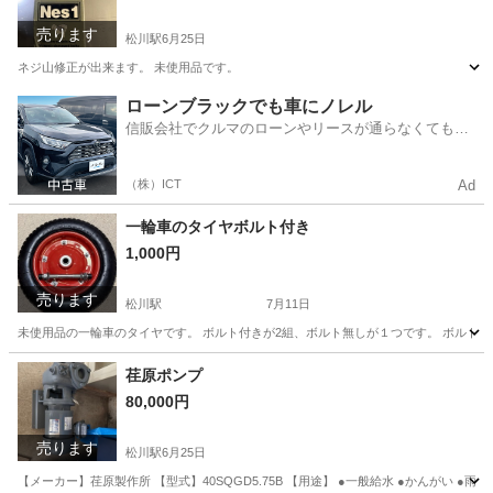
売ります
松川駅
6月25日
ネジ山修正が出来ます。 未使用品です。
福島
二本松市
松川駅
メンテナンス用品
ローンブラックでも車にノレル
信販会社でクルマのローンやリースが通らなくてもク
ルマをご利用いただけるサービスがあります！
（株）ICT
Ad
一輪車のタイヤボルト付き
1,000円
売ります
松川駅
7月11日
未使用品の一輪車のタイヤです。 ボルト付きが2組、ボルト無しが１つです。 ボルト付き
福島
二本松市
松川駅
一輪車
ボルト
荏原ポンプ
80,000円
売ります
松川駅
6月25日
【メーカー】荏原製作所 【型式】40SQGD5.75B 【用途】 ●一般給水 ●かんがい 