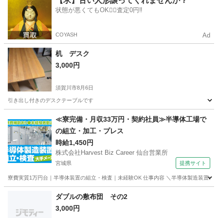
【求】古い人形譲ってくれませんか？
状態が悪くてもOK🙆‍♀️査定0円‼️
COYASH
Ad
机 デスク
3,000円
須賀川市
8月6日
引き出し付きのデスクテーブルです
福島
須賀川市
テーブル
デスク
≪寮完備・月収33万円・契約社員≫半導体工場で
の組立・加工・プレス
時給1,450円
株式会社Harvest Biz Career 仙台営業所
宮城県
提携サイト
寮費実質1万円台｜半導体装置の組立・検査｜未経験OK 仕事内容 ＼半導体製造装置の
宮城
その他
ダブルの敷布団 その2
3,000円