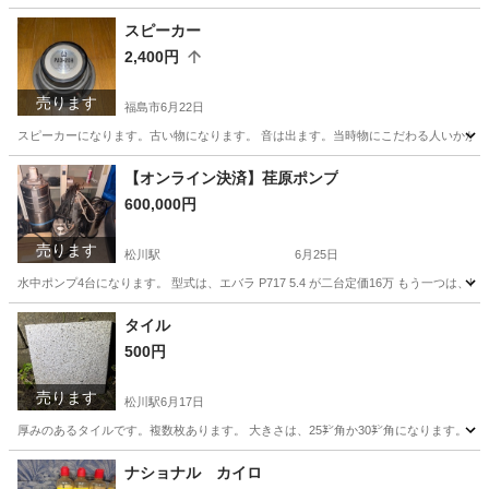
福島
二本松市
松川駅
その他
スピーカー
2,400円
売ります
福島市
6月22日
スピーカーになります。古い物になります。 音は出ます。当時物にこだわる人いかが
福島
福島市
調理器具
【オンライン決済】荏原ポンプ
600,000円
売ります
松川駅
6月25日
水中ポンプ4台になります。 型式は、エバラ P717 5.4 が二台定価16万 もう一つは、50BM
福島
二本松市
松川駅
その他
バラ
タイル
500円
売ります
松川駅
6月17日
厚みのあるタイルです。複数枚あります。 大きさは、25㌢角か30㌢角になります。
福島
二本松市
松川駅
その他
タイル
ナショナル カイロ