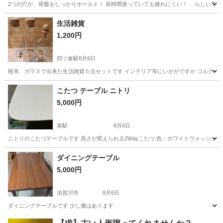
2つの穴が、骨盤をしっかりホールド！ 長時間座っていても疲れにくい！ …らしいです
福島
いわき市
四ツ倉駅
ファブリック、カバー
骨盤
生活雑貨
1,200円
四ツ倉駅
8月6日
瓶等、ガラスで出来た生活雑貨５点セットです インテリア等にいかがですか コルクの蓋
福島
いわき市
四ツ倉駅
インテリア雑貨/小物
ガラス瓶
こたつ テーブル ニトリ
5,000円
泉駅
8月6日
ニトリのこたつテーブルです 高さが変えられる2Wayこたつ 色：ホワイトウォッシュ サイ
福島
いわき市
泉駅
テーブル
ニトリ
ダイニングテーブル
5,000円
須賀川市
8月6日
ダイニングテーブルです 少し傷はあります
福島
須賀川市
テーブル
ダイニング