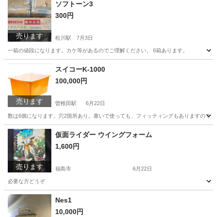
ソフトーン3
300円
売ります
松川駅
7月3日
一箱の値段になります。カケ等があるのでご理解ください。 6箱あります。
福島
二本松市
松川駅
その他
カケ
スイコーK-1000
100,000円
売ります
曽根田駅
6月22日
数は6個になります。穴2箇所あり。塞いで使っても、フィッティングもありますので
福島
福島市
曽根田駅
その他
スイコー
仮面ライダー ウイングフォーム
1,600円
売ります
福島市
6月22日
必要な方どうぞ
福島
福島市
カードゲーム
仮面ライダー
Nes1
10,000円