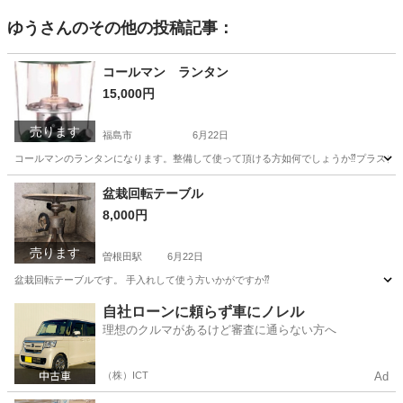
ゆう
さんのその他の投稿記事：
コールマン ランタン
15,000円
売ります
福島市
6月22日
コールマンのランタンになります。整備して使って頂ける方如何でしょうか⁇プラスチックの
福島
福島市
インテリア雑貨/小物
ランタン
盆栽回転テーブル
8,000円
売ります
曽根田駅
6月22日
盆栽回転テーブルです。 手入れして使う方いかがですか⁇
福島
福島市
曽根田駅
その他
自社ローンに頼らず車にノレル
理想のクルマがあるけど審査に通らない方へ
（株）ICT
Ad