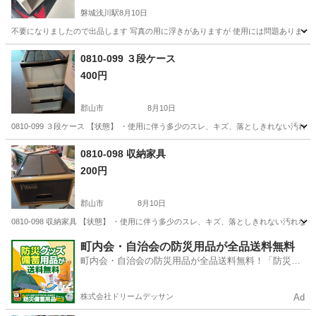
磐城浅川駅
8月10日
不要になりましたので出品します 写真の用に浮きがありますが 使用には問題ありませ
福島
石川郡
磐城浅川駅
収納家具
ありません
0810-099 ３段ケース
400円
郡山市
8月10日
0810-099 ３段ケース 【状態】 ・使用に伴う多少のスレ、キズ、落としきれない汚
福島
郡山市
収納家具
現地
0810-098 収納家具
200円
郡山市
8月10日
0810-098 収納家具 【状態】 ・使用に伴う多少のスレ、キズ、落としきれない汚れ
福島
郡山市
収納家具
現地
町内会・自治会の防災用品が全品送料無料
町内会・自治会の防災用品が全品送料無料！「防災備
蓄用品ドットコム」
株式会社ドリームデッサン
Ad