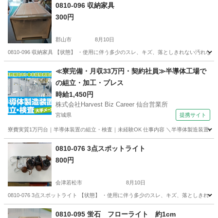
0810-096 収納家具
300円
郡山市
8月10日
0810-096 収納家具 【状態】 ・使用に伴う多少のスレ、キズ、落としきれない汚れ
福島
郡山市
収納家具
現地
≪寮完備・月収33万円・契約社員≫半導体工場で
の組立・加工・プレス
時給1,450円
株式会社Harvest Biz Career 仙台営業所
宮城県
提携サイト
寮費実質1万円台｜半導体装置の組立・検査｜未経験OK 仕事内容 ＼半導体製造装置の
宮城
その他
0810-076 3点スポットライト
800円
会津若松市
8月10日
0810-076 3点スポットライト 【状態】 ・使用に伴う多少のスレ、キズ、落としき
福島
会津若松市
照明器具
スポットライト
0810-095 蛍石 フローライト 約1cm