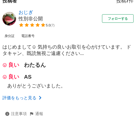
投稿者
投稿
7
件
おじぎ
性別非公開
フォローする
5.0
(
7
)
身分証
電話番号
はじめまして☺︎ 気持ちの良いお取引を心がけています。 ド
タキャン、既読無視ご遠慮ください...
良い
わたるん
良い
AS
ありがとうございました。
評価をもっと見る
注意事項
通報