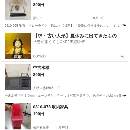
800円
郡山市
8月10日
0810-095 蛍石 フローライト 約1cm 【状態】 ・使用に伴う多少のスレ、キズ、
福島
郡山市
インテリア雑貨/小物
蛍石
【求・古い人形】夏休みに出てきたもの
状態が悪くてもOK🙆‍♀️査定0円‼️
COYASH
Ad
中古水槽
800円
安積永盛駅
8月10日
中古水槽です３０cmキューブ型ともう一つは写真を参考で。 数年使用の為汚れ等あり
福島
郡山市
安積永盛駅
その他
0810-073 収納家具
100円
会津若松市
8月10日