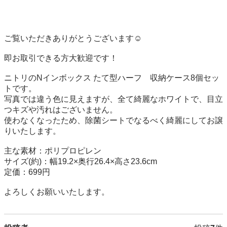
ご覧いただきありがとうございます☺︎

即お取引できる方大歓迎です！

ニトリのNインボックス たて型ハーフ　収納ケース8個セッ
トです。

写真では違う色に見えますが、全て綺麗なホワイトで、目立
つキズや汚れはございません。

使わなくなったため、除菌シートでなるべく綺麗にしてお譲
りいたします。

主な素材：ポリプロピレン

サイズ(約)：幅19.2×奥行26.4×高さ23.6cm

定価：699円

よろしくお願いいたします。