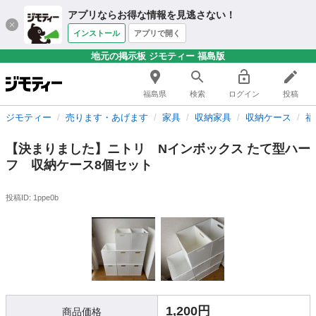
アプリならお得な情報を見逃さない！
インストール
アプリで開く
地元の掲示板 ジモティー 福島版
福島県
検索
ログイン
投稿
ジモティー
売ります・あげます
家具
収納家具
収納ケース
福
【決まりました】ニトリ Nインボックス たて型ハー
フ 収納ケース8個セット
投稿ID: 1ppe0b
1,200円
商品価格