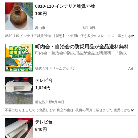
福島
郡山市
郡山駅
ソファ
0810-110 インテリア雑貨/小物
100円
郡山市
8月10日
0810-110 インテリア雑貨/小物 【状態】 ・使用に伴う多少のスレ、キズ、落とし
福島
郡山市
インテリア雑貨/小物
現地
町内会・自治会の防災用品が全品送料無料
町内会・自治会の防災用品が全品送料無料！「防災備
蓄用品ドットコム」
株式会社ドリームデッサン
Ad
テレビ台
1,024円
磐城浅川駅
8月10日
不要になりましたので出品します 目立つ傷は3枚目の写真に載せました 使用にはなんの
福島
石川郡
磐城浅川駅
収納家具
テレビ台
640円