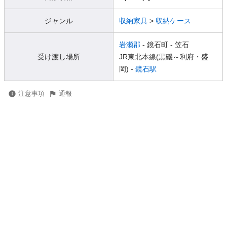
ジャンル
収納家具
>
収納ケース
岩瀬郡
- 鏡石町
- 笠石
受け渡し場所
JR東北本線(黒磯～利府・盛
岡) -
鏡石駅
注意事項
通報