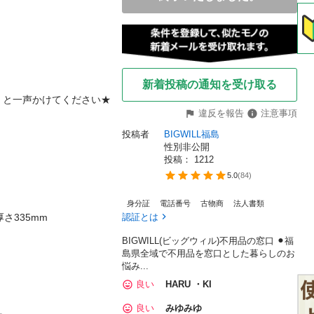
新着投稿の通知を受け取る
一声かけてください★

違反を報告
注意事項
投稿者
BIGWILL福島
性別非公開
投稿： 
1212
5.0
(
84
)
身分証
電話番号
古物商
法人書類
335mm

認証とは
BIGWILL(ビッグウィル)不用品の窓口 ⚫︎福
島県全域で不用品を窓口とした暮らしのお
悩み...
良い
HARU ・KI
良い
みゆみゆ