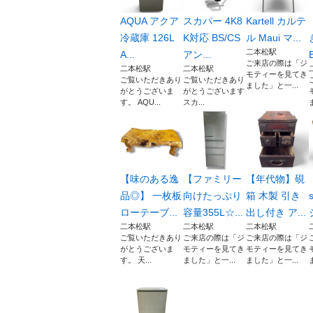
AQUA アクア
スカパー 4K8
Kartell カルテ
冷蔵庫 126L
K対応 BS/CS
ル Maui マ...
二本松駅
A...
アン...
ご来店の際は「ジ
二本松駅
二本松駅
モティーを見てき
ご覧いただきあり
ご覧いただきあり
ました」と一...
がとうございま
がとうございます
す。 AQU...
スカ...
【味のある逸
【ファミリー
【年代物】硯
品◎】 一枚板
向けたっぷり
箱 木製 引き
ローテーブ...
容量355L☆...
出し付き ア...
二本松駅
二本松駅
二本松駅
ご覧いただきあり
ご来店の際は「ジ
ご来店の際は「ジ
がとうございま
モティーを見てき
モティーを見てき
す。 天...
ました」と一...
ました」と一...