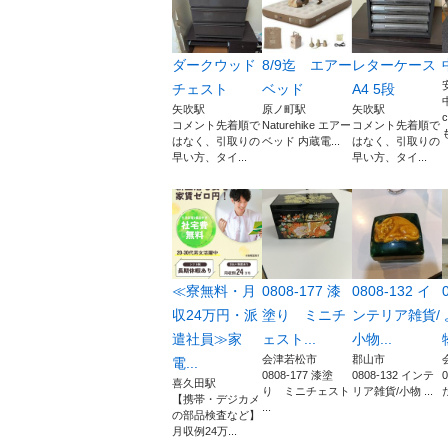
ダークウッド
8/9迄 エアー
レターケース
チェスト
ベッド
A4 5段
矢吹駅
原ノ町駅
矢吹駅
コメント先着順で
Naturehike エアー
コメント先着順で
はなく、引取りの
ベッド 内蔵電...
はなく、引取りの
早い方、タイ...
早い方、タイ...
≪寮無料・月
0808-177 漆
0808-132 イ
収24万円・派
塗り ミニチ
ンテリア雑貨/
遣社員≫家
ェスト...
小物...
会津若松市
郡山市
電...
0808-177 漆塗
0808-132 インテ
喜久田駅
り ミニチェスト
リア雑貨/小物 ...
【携帯・デジカメ
...
の部品検査など】
月収例24万...