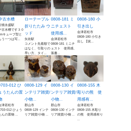
中古水槽
ローテーブル
0808-181 ミ
0808-180 小
安積永盛駅
折りたたみ ウ
ニチェスト
引き出し
中古水槽です３０
会津若松市
ッド
使用感...
cmキューブ型と
0808-180 小引き
もう一つは写...
矢吹駅
会津若松市
出し 【状...
コメント先着順で
0808-181 ミニチ
はなく、引取りの
ェスト 使用感、
早い方、タイ...
落書...
0703-012 ひ
0808-129 イ
0808-130 イ
0808-155 木
ょうたんの置
ンテリア雑貨/
ンテリア雑貨/
彫りの熊 使
物
小物...
小物...
用感有...
会津若松市
郡山市
郡山市
会津若松市
0703-012 ひょう
0808-129 インテ
0808-130 インテ
0808-155 木彫り
たんの置物 ...
リア雑貨/小物 ...
リア雑貨/小物 ...
の熊 使用感有り
...