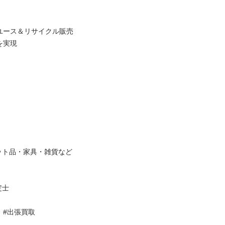
ース＆リサイクル販売



品・家具・雑貨など



収　#出張買取