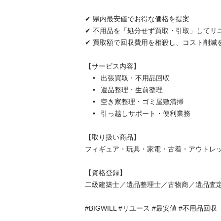
✔ 県内最安値でお得な価格を提案

✔ 不用品を「処分せず買取・引取」してリユ
✔ 買取額で回収費用を相殺し、コスト削減を実現
【サービス内容】

	•	出張買取・不用品回収

	•	遺品整理・生前整理

	•	空き家整理・ゴミ屋敷清掃

	•	引っ越しサポート・便利業務

【取り扱い商品】

フィギュア・玩具・家電・古着・アウトレット
【資格登録】

二級建築士／遺品整理士／古物商／遺品査定士
#BIGWILL #リユース #最安値 #不用品回