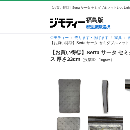
福島
版
都道府県選択
ジモティー
売ります・あげます
家具
【お買い得◎】Serta サータ セミダブルマットレス 
【お買い得◎】Serta サータ セミダ
ス 厚さ33cm
（投稿ID : 1ngswi）