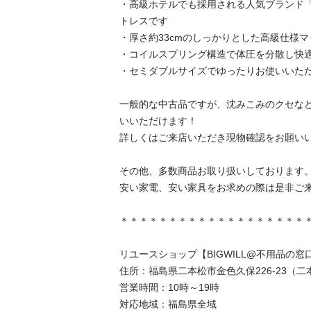
・高級ホテルでも採用される人気ブランド「S
トレスです

・厚さ約33cmのしっかりとした高級仕様マッ
・コイルスプリング構造で体圧を分散し快適な
・セミダブルサイズでゆったりお使いいただけま
一般的な中古品ですが、沈みこみのクセな
いいただけます！

詳しくはご来店いただき現物確認をお願いいたし
その他、多数商品お取り扱いしております。
安い家電、安い家具をお求めの際は是非ご来店下
＊＊＊＊＊＊＊＊＊＊＊＊＊＊＊＊＊＊＊＊＊
リユースショップ【BIGWILL@不用品の窓口】
住所：福島県二本松市金色久保226-23（二本
営業時間：10時～19時

対応地域：福島県全域
