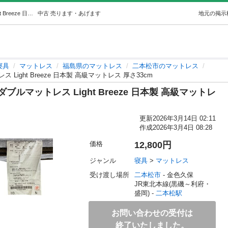
【お買い得◎】Serta サータ セミダブルマットレス Light Breeze 日本製 高級マットレス 厚さ33cm (BIGWILL福島) 二本松の寝具《マットレス》の中古あげます・譲ります｜ジモティーで不用品の処分
中古
売ります・あげます
地元の掲示
寝具
マットレス
福島県のマットレス
二本松市のマットレス
Light Breeze 日本製 高級マットレス 厚さ33cm
ブルマットレス Light Breeze 日本製 高級マットレ
更新
2026年3月14日 02:11
作成
2026年3月4日 08:28
価格
12,800円
ジャンル
寝具
 > 
マットレス
受け渡し場所
二本松市
 - 金色久保
JR東北本線(黒磯～利府・
盛岡) - 
二本松駅
お問い合わせの受付は
終了いたしました。