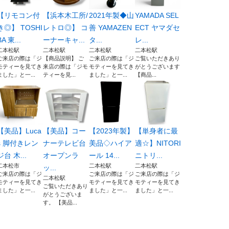
【リモコン付
【浜本木工所/
2021年製◆山
YAMADA SEL
き◎】 TOSHI
レトロ◎】 コ
善 YAMAZEN
ECT ヤマダセ
BA 東...
ーナーキャ...
タ...
レ...
二本松駅
二本松駅
二本松駅
二本松駅
ご来店の際は「ジ
【商品説明】 ご
ご来店の際は「ジ
ご覧いただきあり
モティーを見てき
来店の際は「ジモ
モティーを見てき
がとうございます
ました」と一...
ティーを見...
ました」と一...
【商品...
【美品】Luca
【美品】コー
【2023年製】
【単身者に最
s 脚付きレン
ナーテレビ台
美品◇ハイア
適☆】NITORI
ジ台 木...
オープンラ
ール 14...
ニトリ...
二本松市
二本松駅
二本松駅
ッ...
ご来店の際は「ジ
ご来店の際は「ジ
ご来店の際は「ジ
二本松駅
モティーを見てき
モティーを見てき
モティーを見てき
ご覧いただきあり
ました」と一...
ました」と一...
ました」と一...
がとうございま
す。 【美品...