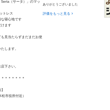
erta（サータ）」のマッ
ありがとうございました
トレス

評価をもっと見る
寝心地です

す

ども見当たらずまだまだお使
ます。



さい。

＊＊＊＊＊＊



松市役所付近）
