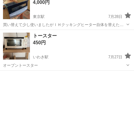
4,000円
東京駅
7月28日
買い替えて少し使いましたがＩＨクッキングヒーター自体を替えた為
出品です！ セットで買うと高いですよ！
福島
いわき市
東京駅
キッチン家電
グリル
トースター
450円
いわき駅
7月27日
オーブントースター
福島
いわき市
いわき駅
キッチン家電