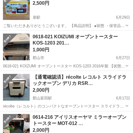
2,500円
気の工場のお仕事 ◇医療機...
泉駅
6月29日
ご覧いただきありがとうございます。 【商品説明】 ●状態 ・保管品
・未開封 山善 ご飯も炊けるトースター☆ 【商品情報】 ・サイズ…画
福島
いわき市
泉駅
キッチン家電
0618-021 KOIZUMI オーブントースター
像参照ください ・重さ… 【特筆事項】 箱に保管...
KOS-1203 201…
1,000円
郡山市
6月27日
0618-021 KOIZUMI オーブントースター KOS-1203 2016年製 【状態】
・使用に伴う多少のスレ、キズ、落としきれない汚れなどございます
福島
郡山市
キッチン家電
KOS
【通電確認済】récolte レコルト スライドラ
・詳細は現地でご確認ください ・お値引きは出来か...
ックオーブン デリカ RSR…
2,000円
郡山富田駅
6月17日
récolte（レコルト）のコンパクトなオーブントースター スライドラッ
クオーブン デリカ RSR-1です。 省スペースで置きやすく、レトロ調
福島
郡山市
郡山富田駅
キッチン家電
0614-216 アイリスオーヤマ ミラーオーブン
のホワイト×ブラウンカラーがおしゃれなデザインです。 取り外し可
トースター MOT-012 …
能なスライドラック...
2,000円