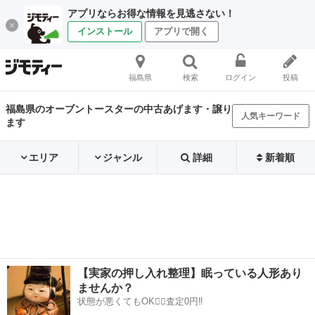
アプリならお得な情報を見逃さない！
インストール
アプリで開く
福島県
検索
ログイン
投稿
福島県のオーブントースターの中古あげます・譲り
人気キーワード
ます
エリア
ジャンル
詳細
新着順
【実家の押し入れ整理】眠っている人形あり
ませんか？
状態が悪くてもOK🙆‍♀️査定0円‼️