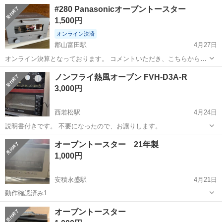
答がございましたらご購入手続きへお願いします。 現金支払いも対応
福島
郡山市
郡山富田駅
キッチン家電
トースター
#280 Panasonicオーブントースター
可能です。
1,500円
オンライン決済
郡山富田駅
4月27日
オンライン決算となっております。 コメントいただき、こちらから返
答がございましたら購入手続きへお願い致します。 現金支払いも対応
福島
郡山市
郡山富田駅
キッチン家電
Panasonic
ノンフライ熱風オーブン FVH-D3A-R
可能です。
3,000円
西若松駅
4月24日
説明書付きです。 不要になったので、お讓りします。
福島
会津若松市
西若松駅
キッチン家電
FVH
オーブントースター 21年製
1,000円
安積永盛駅
4月21日
動作確認済み1
福島
郡山市
安積永盛駅
キッチン家電
オーブントースター