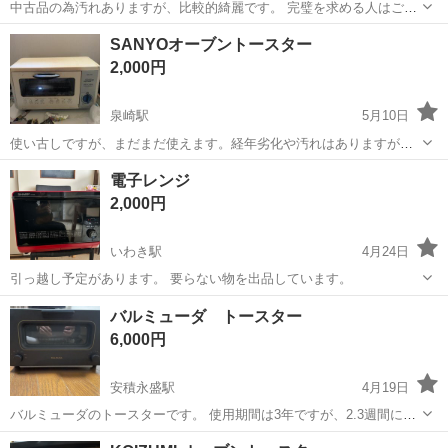
中古品の為汚れありますが、比較的綺麗です。 完璧を求める人はご遠
慮ください。 3N
福島
伊達市
キッチン家電
トースター
SANYOオーブントースター
2,000円
泉崎駅
5月10日
使い古しですが、まだまだ使えます。経年劣化や汚れはありますがま
だまだ使えます。 簡易清掃になりますが、サビや汚れは残ります。 本
福島
西白河郡
泉崎駅
キッチン家電
SANYO
電子レンジ
体手渡しになります 奥行きが広く、グラタン等焼くときに便利です。
2,000円
とりあえず使えれば良いって方 ...
いわき駅
4月24日
引っ越し予定があります。 要らない物を出品しています。
福島
いわき市
いわき駅
キッチン家電
バルミューダ トースター
6,000円
安積永盛駅
4月19日
バルミューダのトースターです。 使用期間は3年ですが、2.3週間に一
度の頻度です。 お引き取りは郡山市でお願いします。 場所はある程度
福島
郡山市
安積永盛駅
キッチン家電
バルミューダ