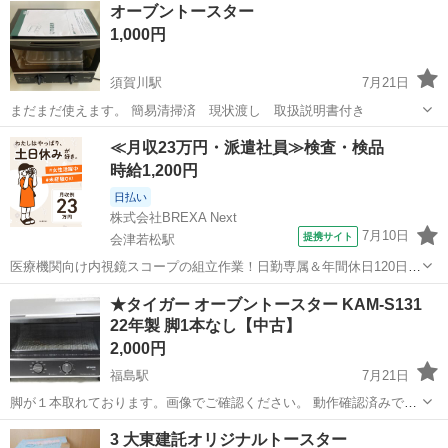
オーブントースター
1,000円
須賀川駅
7月21日
まだまだ使えます。 簡易清掃済 現状渡し 取扱説明書付き
福島
須賀川市
須賀川駅
キッチン家電
簡易
≪月収23万円・派遣社員≫検査・検品
時給1,200円
日払い
株式会社BREXA Next
7月10日
提携サイト
会津若松駅
医療機関向け内視鏡スコープの組立作業！日勤専属＆年間休日120日
★◎20代～40代の男女活躍中！送迎あり！マイカー通勤OK◎無料駐車
福島
会津若松市
会津若松駅
その他
★タイガー オーブントースター KAM-S131
場あり★日払いあり◎空調完備で快適作業！《福島県会津若松市》 人
22年製 脚1本なし【中古】
気の工場のお仕事 ◇医療機...
2,000円
福島駅
7月21日
脚が１本取れております。画像でご確認ください。 動作確認済みで
す。
福島
福島市
福島駅
キッチン家電
3 大東建託オリジナルトースター