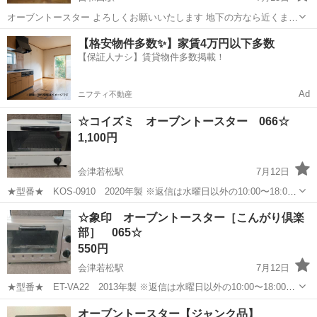
オーブントースター よろしくお願いいたします 地下の方なら近くまで
行きます
福島
郡山市
日和田駅
キッチン家電
地下
【格安物件多数✨】家賃4万円以下多数
【保証人ナシ】賃貸物件多数掲載！
Ad
ニフティ不動産
☆コイズミ オーブントースター 066☆
1,100円
会津若松駅
7月12日
★型番★ KOS-0910 2020年製 ※返信は水曜日以外の10:00〜18:00
になります ☆状態 ・使用に伴う傷、汚れがございます。 ※中古品の
福島
会津若松市
会津若松駅
キッチン家電
コイズミ
☆象印 オーブントースター［こんがり倶楽
ため、ご理解いただける方のみ ご購入をお願いします。 ☆商品お取引
部］ 065☆
場...
550円
会津若松駅
7月12日
★型番★ ET-VA22 2013年製 ※返信は水曜日以外の10:00〜18:00に
なります ☆状態 ・使用に伴う傷、汚れがございます。 ※中古品のた
福島
会津若松市
会津若松駅
キッチン家電
オーブントースター【ジャンク品】
め、ご理解いただける方のみ ご購入をお願いします。 ☆商品お取引場