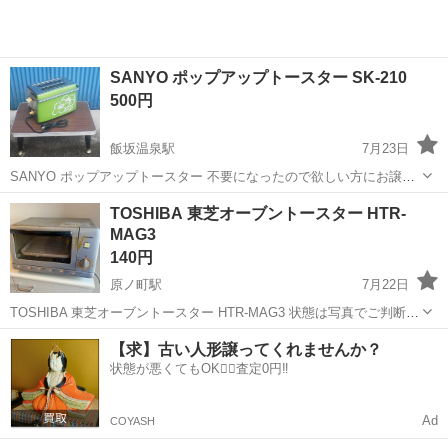
SANYO ポップアップトースター SK-210
500円
飯坂温泉駅
7月23日
SANYO ポップアップトースター 不要になったので欲しい方にお譲り
致します。 状態ですが、出来る限りの清掃を行いましたが、傷･汚れ･
福島
福島市
飯坂温泉駅
キッチン家電
ポップアップ
TOSHIBA 東芝オーブントースター HTR-
経年劣化による色褪せ･相応の使用感があります。 予め御了承下さ
MAG3
い。 受...
140円
原ノ町駅
7月22日
TOSHIBA 東芝オーブントースター HTR-MAG3 状態は写真でご判断く
ださい 中古品という事をご理解の上、ご購入ください。 使用に問題は
福島
南相馬市
原ノ町駅
キッチン家電
ありません
【求】古い人形譲ってくれませんか？
ありません。 細かいスレなど気になる方は遠慮頂きますようお願い致
状態が悪くてもOK🙆‍♀️査定0円‼️
します。 東...
Ad
COYASH