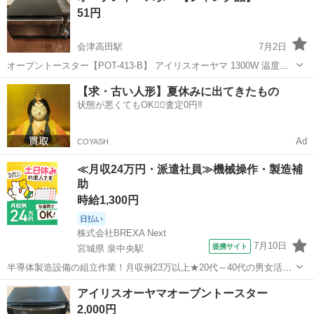
51円
所...
会津高田駅
7月2日
オーブントースター【POT-413-B】 アイリスオーヤマ 1300W 温度ヒ
ューズ216℃ 2021年製 2021年9月10日に購入して2025年10月3日迄使
福島
大沼郡
会津高田駅
キッチン家電
ジャンク品
【求・古い人形】夏休みに出てきたもの
用していましたが、突然ヒーター管が赤く光らなくなり加熱出来な...
状態が悪くてもOK🙆‍♀️査定0円‼️
Ad
COYASH
≪月収24万円・派遣社員≫機械操作・製造補
助
時給1,300円
日払い
株式会社BREXA Next
7月10日
提携サイト
宮城県 泉中央駅
半導体製造設備の組立作業！月収例23万以上★20代～40代の男女活躍
中中！社会保険完備！送迎あり！◎マイカー通勤OK＆無料駐車場完
宮城
泉中央駅
その他
アイリスオーヤマオーブントースター
備！作業着無償貸与◎食堂利用可★《宮城県黒川郡大和町》 人気の工
2,000円
場のお仕事 ◇半導体製造設備...