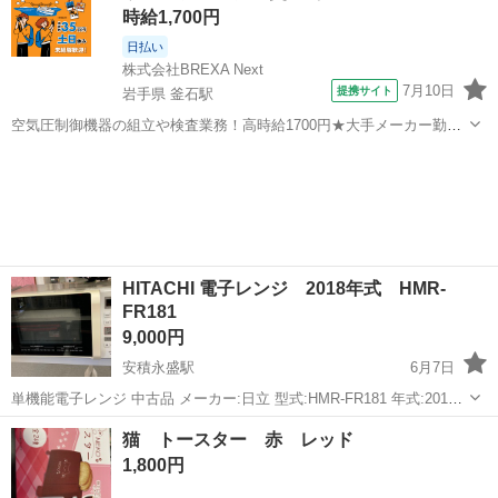
時給1,700円
日払い
株式会社BREXA Next
7月10日
提携サイト
岩手県 釜石駅
空気圧制御機器の組立や検査業務！高時給1700円★大手メーカー勤
務！嬉しい寮費無料！ワンルーム寮完備★マイカー通勤OK＆工場敷地
岩手
釜石市
釜石駅
その他
内に無料駐車場あり★！《岩手県釜石市》 人気の工場のお仕事 ◇空気
圧制御機器（シリンダ、バルブ...
HITACHI 電子レンジ 2018年式 HMR-
FR181
9,000円
安積永盛駅
6月7日
単機能電子レンジ 中古品 メーカー:日立 型式:HMR-FR181 年式:2018
年 ヘルツフリー 寸法:幅458mm×奥行349mm×高さ281mm 内寸:幅
福島
郡山市
安積永盛駅
キッチン家電
HMR
猫 トースター 赤 レッド
295mm×奥行324mm×高さ181mm できる限りの清掃や...
1,800円