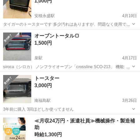
1,000円
安積永盛駅
4月19日
タイガーのトースターです 多少汚れはありますが、問題なく使用でき
ます。
福島
郡山市
安積永盛駅
キッチン家電
タイガー
オーブントータル🍞
1,500円
泉駅
4月17日
siroca（シロカ） ノンフライオーブン「crossline SCO-213」 機能: 熱
風を対流させるコンベクション機能により、 油を使わずにヘルシーな
福島
いわき市
泉駅
キッチン家電
オーブン
トースター
揚げ物調理が可能。 調理: 揚げ物だけでなく、オーブン料理...
3,000円
南福島駅
3月26日
3年前に購入 3回ほどしか使ってません
福島
福島市
南福島駅
キッチン家電
トースター
≪月収24万円・派遣社員≫機械操作・製造補
助
時給1,300円