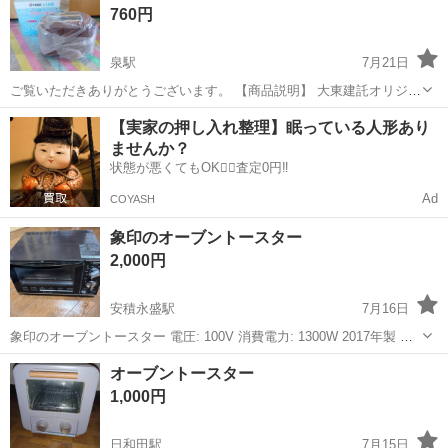
760円
泉駅
7月21日
ご覧いただきありがとうございます。 【商品説明】 大東建託オリジナ
ル LINEキャラクターのトースター 非売品です。 クマの顔柄にパンが
福島
いわき市
泉駅
キッチン家電
トースター
【実家の押し入れ整理】眠っている人形あり
焼けるようです。 未使用保管品になります。 【商品情報】 ・サイ
ませんか？
ズ…横約27...
状態が悪くてもOK🙆‍♀️査定0円‼️
Ad
COYASH
象印のオーブントースター
2,000円
安積永盛駅
7月16日
象印のオーブントースター 電圧: 100V 消費電力: 1300W 2017年製 動
作確認済み ・中古品のため多少の使用感はありますが、比較的きれい
福島
郡山市
安積永盛駅
キッチン家電
オーブントースター
な状態です。 簡易清掃済みです。 中古品にご理解いただける方のみご
1,000円
購...
日和田駅
7月15日