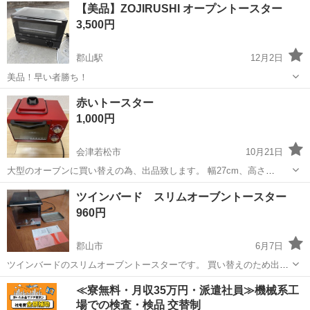
福島
郡山市
郡山富田駅
キッチン家電
通り
【美品】ZOJIRUSHI オープントースター
購入後は、３Ｎでお願い致します。
3,500円
郡山駅
12月2日
美品！早い者勝ち！
福島
郡山市
郡山駅
キッチン家電
トースター
赤いトースター
1,000円
会津若松市
10月21日
大型のオーブンに買い替えの為、出品致します。 幅27cm、高さ
21cm、奥行き24cm 動作問題ございません。パンを焼きながら卵焼け
福島
会津若松市
キッチン家電
トースター
ツインバード スリムオーブントースター
ます！ 機能は最低限ですが昭和レトロな雰囲気です！
960円
郡山市
6月7日
ツインバードのスリムオーブントースターです。 買い替えのため出品
します。 まだ普通に使えます 横幅がスリムでキッチンボードを圧迫せ
福島
郡山市
キッチン家電
ツインバード
≪寮無料・月収35万円・派遣社員≫機械系工
ずに済みます。 前後にパンが2枚入ります。 クズ受けプレートあり 寸
場での検査・検品 交替制
法 幅21cm 高さ23c...