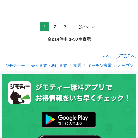
1
2
3
...
次へ
全214件中 1-50件表示
ページTOPへ
ジモティー
売ります・あげます
家電
キッチン家電
オーブント