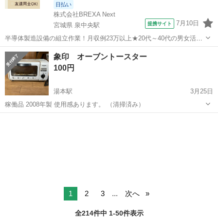
日払い
株式会社BREXA Next
7月10日
提携サイト
宮城県 泉中央駅
半導体製造設備の組立作業！月収例23万以上★20代～40代の男女活躍
中中！社会保険完備！送迎あり！◎マイカー通勤OK＆無料駐車場完
宮城
泉中央駅
その他
象印 オーブントースター
備！作業着無償貸与◎食堂利用可★《宮城県黒川郡大和町》 人気の工
100円
場のお仕事 ◇半導体製造設備...
湯本駅
3月25日
稼働品 2008年製 使用感あります。 （清掃済み）
福島
いわき市
湯本駅
キッチン家電
象印
1
2
3
...
次へ
全214件中 1-50件表示