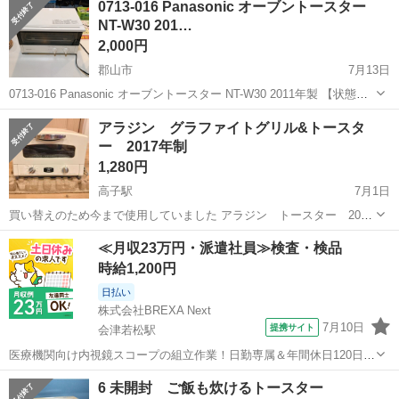
0713-016 Panasonic オーブントースター
NT-W30 201…
2,000円
郡山市
7月13日
0713-016 Panasonic オーブントースター NT-W30 2011年製 【状態】
・使用に伴う多少のスレ、キズ、落としきれない汚れなどございます
福島
郡山市
キッチン家電
現地
アラジン グラファイトグリル&トースタ
・詳細は現地でご確認ください ・お値引きは出来か...
ー 2017年制
1,280円
高子駅
7月1日
買い替えのため今まで使用していました アラジン トースター 2017
年制 画像本体のみ、取説、皿なし。 軽く掃除しましたが、汚れ、錆、
福島
伊達市
高子駅
キッチン家電
≪月収23万円・派遣社員≫検査・検品
黒ずみあり 画像、状態などで理解した引き取りに来られる方 で週末引
時給1,200円
き取りでお願いいたし...
日払い
株式会社BREXA Next
7月10日
提携サイト
会津若松駅
医療機関向け内視鏡スコープの組立作業！日勤専属＆年間休日120日
★◎20代～40代の男女活躍中！送迎あり！マイカー通勤OK◎無料駐車
福島
会津若松市
会津若松駅
その他
6 未開封 ご飯も炊けるトースター
場あり★日払いあり◎空調完備で快適作業！《福島県会津若松市》 人