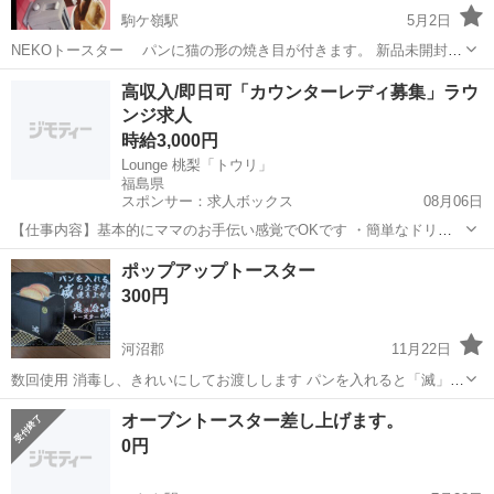
駒ケ嶺駅
5月2日
NEKOトースター パンに猫の形の焼き目が付きます。 新品未開封で
すがプライズ品の為 箱に傷、凹み等がある場合がございます。素人保
福島
相馬市
駒ケ嶺駅
キッチン家電
トースター
高収入/即日可「カウンターレディ募集」ラウ
管であることをご理解いただける方でお願いします。
ンジ求人
時給3,000円
Lounge 桃梨「トウリ」
福島県
スポンサー：求人ボックス
08月06日
【仕事内容】基本的にママのお手伝い感覚でOKです ・簡単なドリン
ク作り ・お客様とのおしゃべり …など、難しいことはお願いしませ
アルバイト・パート
ポップアップトースター
ん! 困った時は、ママが優しくフォローします。 笑顔がステキな方
300円
や、盛り上げ上手な方は大歓迎 楽しい「...
河沼郡
11月22日
数回使用 消毒し、きれいにしてお渡しします パンを入れると「滅」の
文字が焼き上がります ※3枚目の商品詳細はいくつか間違ってます
福島
河沼郡
キッチン家電
ポップアップ
オーブントースター差し上げます。
重量→1kgだと思います 同時トースト数→2枚
0円