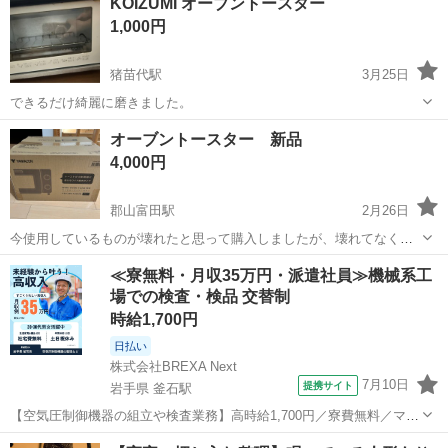
KOIZUMI オーブントースター
柔軟に対応させていただきます
1,000円
猪苗代駅
3月25日
できるだけ綺麗に磨きました。
福島
耶麻郡
猪苗代駅
キッチン家電
KOIZUMI
オーブントースター 新品
4,000円
郡山富田駅
2月26日
今使用しているものが壊れたと思って購入しましたが、壊れてなくて
使えたので、出品します。 山善 YTV-WC120H ワイドオーブントー
福島
郡山市
郡山富田駅
キッチン家電
山善
≪寮無料・月収35万円・派遣社員≫機械系工
スター
場での検査・検品 交替制
時給1,700円
日払い
株式会社BREXA Next
7月10日
提携サイト
岩手県 釜石駅
【空気圧制御機器の組立や検査業務】高時給1,700円／寮費無料／マイ
カー通勤OK＆工場敷地内に無料駐車場あり 人気の工場のお仕事 ◇空
岩手
釜石市
釜石駅
その他