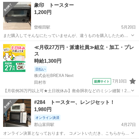
福島
郡山市
キッチン家電
ポップアップ
象印 トースター
ください ・お値引きは出来かねますのでご了承願います ※中古品のた
1,200円
め、...
曽根田駅
5月20日
まだ購入してそんなにたっていませんが、違うものを購入したためお
譲りします！ 中古品ですので、理解したうえでご購入下さい！ お取引
福島
福島市
曽根田駅
キッチン家電
トースター
≪月収27万円・派遣社員≫組立・加工・プレ
後の返品などは、おこなっておりません！
ス
時給1,300円
日払い
株式会社BREXA Next
7月10日
提携サイト
田村市
【月収例26万円以上可★土日祝休み】救命胴衣などのミシン縫製！20
代～50代の男女大活躍中★日払い制度あり！マイカー通勤OK＆無料駐
福島
田村市
その他
#284 トースター、レンジセット！
車場完備！食堂利用可★交通費支給◎《福島県田村市》 人気の工場の
1,980円
お仕事 ◇救命胴衣などのミ...
オンライン決済
郡山富田駅
4月27日
オンライン決算となっております。 コメントいただき、こちらから返