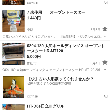
Ad
COYASH
7 未使用 オーブントースター
1,440円
泉駅
8月8日
ご覧いただきありがとうございます。 【商品説明】 パステルイエロー
のオーブントースターです。 箱あり、未使用保管品になります。
福島
いわき市
泉駅
キッチン家電
0804-189 太知ホールディングス オーブント
2004年製 【商品情報】 ・サイズ…画像参照ください。 ・重さ…
ースター HR-MT120 …
【特...
5,000円
郡山市
8月4日
0804-189 太知ホールディングス オーブントースター HR-MT120 2019
年製 未使用 【状態】 ・使用に伴う多少のスレ、キズ、落としきれな
福島
郡山市
キッチン家電
太知
【求】古い人形譲ってくれませんか？
い汚れなどございます ・詳細は現地でご確認ください ・お...
状態が悪くてもOK🙆‍♀️査定0円‼️
Ad
COYASH
HT-D6s日立IHグリル