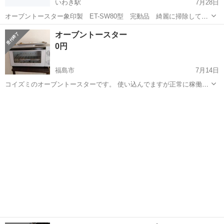
いわき駅
7月28日
オーブントースター象印製 ET-SW80型 完動品 綺麗に掃除してあ
ります。買換えのため要らなくなりました。小型家電で市の回収に出
福島
いわき市
いわき駅
キッチン家電
象印
オーブントースター
そうと思いましたが、十分に使用可能で勿体ないので、取りに来てい
0円
ただける方に限り無料で差し上げます。
福島市
7月14日
コイズミのオーブントースターです。 使い込んでますが正常に稼働し
ます
福島
福島市
キッチン家電
コイズミ