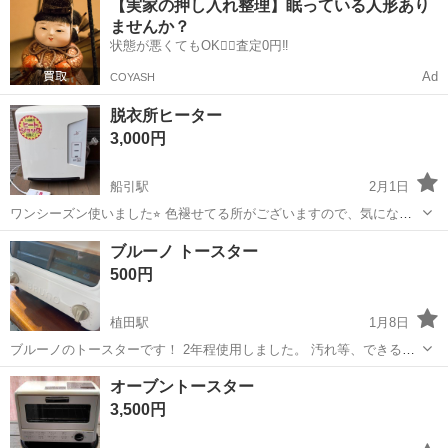
【実家の押し入れ整理】眠っている人形あり
気圧制御機器（シリンダ、バルブ等）の製造・組立、検査、梱包、入
ませんか？
出荷業務◇ ＊大手メーカー...
状態が悪くてもOK🙆‍♀️査定0円‼️
Ad
COYASH
脱衣所ヒーター
3,000円
船引駅
2月1日
ワンシーズン使いました⭐︎ 色褪せてる所がございますので、気になら
ない方にm(._.)m
福島
田村市
船引駅
キッチン家電
脱衣所
ブルーノ トースター
500円
植田駅
1月8日
ブルーノのトースターです！ 2年程使用しました。 汚れ等、できる限
り落としましたが、こちらではここまでが限界でした(>_<) 重曹など使
福島
いわき市
植田駅
キッチン家電
ブルーノ
オーブントースター
用すればもっと綺麗になるのではないかと思います！ 汚れはあります
3,500円
が、まだまだ使用できるも...