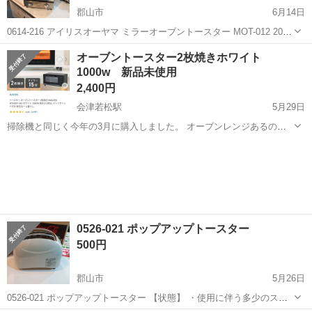
郡山市
6月14日
0614-216 アイリスオーヤマ ミラーオーブントースター MOT-012 2018
年製 【状態】 ・使用頻度の少ない美品です ・詳細は現地でご確認く
福島
郡山市
キッチン家電
現地
オーブントースター2枚焼きホワイト
ださい ・お値引きは出来かねますのでご了承願います ※...
1000w 新品未使用
2,400円
会津若松駅
5月29日
掃除機と同じく今年の3月に購入しました。 オーブンレンジあるので
トースターの出番がなく、未開封のまま自宅保管していました。勿体
福島
会津若松市
会津若松駅
キッチン家電
ないので必要な方に使っていただきたく出品いたします。 送られてき
たままの商品の状態でお渡しとなりま...
0526-021 ポップアップトースター
500円
郡山市
5月26日
0526-021 ポップアップトースター 【状態】 ・使用に伴う多少のス
レ、キズ、落としきれない汚れなどございます ・詳細は現地でご確認