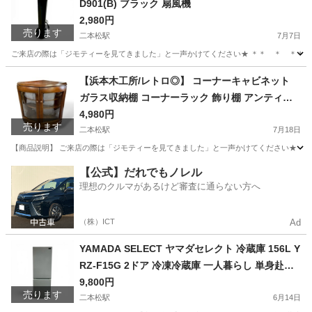
D901(B) ブラック 扇風機
2,980円
売ります
二本松駅
7月7日
ご来店の際は「ジモティーを見てきました」と一声かけてください★ ＊＊ ＊ ＊＊ ＊ ＊＊
福島
二本松市
二本松駅
季節、空調家電
YSR
【浜本木工所/レトロ◎】 コーナーキャビネット
ガラス収納棚 コーナーラック 飾り棚 アンティー
ク家具
4,980円
売ります
二本松駅
7月18日
【商品説明】 ご来店の際は「ジモティーを見てきました」と一声かけてください★ ＊＊ 
福島
二本松市
二本松駅
収納家具
レトロ
【公式】だれでもノレル
理想のクルマがあるけど審査に通らない方へ
（株）ICT
Ad
YAMADA SELECT ヤマダセレクト 冷蔵庫 156L Y
RZ-F15G 2ドア 冷凍冷蔵庫 一人暮らし 単身赴任
新生活向け ホワイト系 2019年製
9,800円
売ります
二本松駅
6月14日