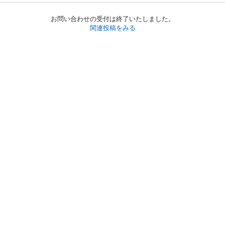
お問い合わせの受付は終了いたしました。
関連投稿をみる
初めての方へ
利用規約
プライバシーポリシー
プライバシー・ステートメント
健全化に資する運用方針
お問い合わせ
運営会社
サイトマップ
ご利用ガイド
フリーワードで探す
PC版で表示
都道府県選択
特定商取引法の表示
利用者情報の外部送信について
© 2011-
2026
Jmty, Inc.