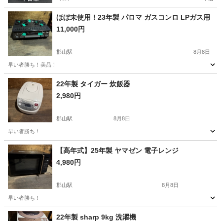
ほぼ未使用！23年製 パロマ ガスコンロ LPガス用
11,000円
郡山駅
8月8日
早い者勝ち！美品！
福島
郡山市
郡山駅
キッチン家電
LPガス
22年製 タイガー 炊飯器
2,980円
郡山駅
8月8日
早い者勝ち！
福島
郡山市
郡山駅
キッチン家電
タイガー
【高年式】25年製 ヤマゼン 電子レンジ
4,980円
郡山駅
8月8日
早い者勝ち！
福島
郡山市
郡山駅
キッチン家電
ヤマゼン
22年製 sharp 9kg 洗濯機