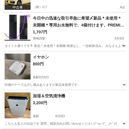
（株）ICT
Ad
今日中の迅速な取引早急に希望〆新品＊未使用＊
未開梱＊専用お水無料で、4箱付けます。PREMIU
Mウオーターサーバー床置き型＊いろ、ブラック
1,707円
曽根田駅
8月8日
タイトル通りです🤞 新品＊未使用＊未開梱 残債なし、一括精算済み。 みなさんよろし
福島
福島市
曽根田駅
キッチン家電
サーバー
イヤホン
800円
泉駅
8月8日
外側のケースは少し痛みありますが新品未使用です。
福島
いわき市
泉駅
家電
加湿＆空気清浄機
3,200円
泉駅
8月8日
こちらも友人の出品です 質問、相談含めお問い合わせください(*･ω･)*_ _)ﾍﾟｺﾘ