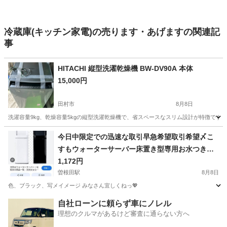
冷蔵庫(キッチン家電)の売ります・あげますの関連記
事
HITACHI 縦型洗濯乾燥機 BW-DV90A 本体
15,000円
田村市
8月8日
洗濯容量9kg、乾燥容量5kgの縦型洗濯乾燥機で、省スペースなスリム設計が特徴です。 - メーカー: HITA
福島
田村市
生活家電
今日中限定での迅速な取引早急希望取引希望〆こ
すもウォーターサーバー床置き型専用お水つきま
せん。未使用*未開梱*新品
1,172円
曽根田駅
8月8日
色、ブラック、写メイメージ みなさん宜しくねっ💖
福島
福島市
曽根田駅
キッチン家電
自社ローンに頼らず車にノレル
理想のクルマがあるけど審査に通らない方へ