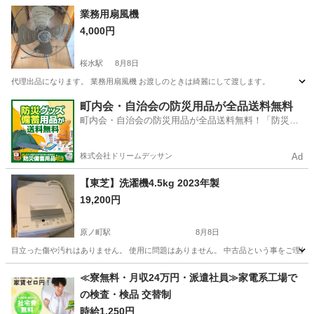
福島
いわき市
泉駅
季節、空調家電
業務用扇風機
4,000円
桜水駅
8月8日
代理出品になります。 業務用扇風機 お渡しのときは綺麗にして渡します。
福島
福島市
桜水駅
季節、空調家電
業務用
町内会・自治会の防災用品が全品送料無料
町内会・自治会の防災用品が全品送料無料！「防災備
蓄用品ドットコム」
株式会社ドリームデッサン
Ad
【東芝】洗濯機4.5kg 2023年製
19,200円
原ノ町駅
8月8日
目立った傷や汚れはありません。 使用に問題はありません。 中古品という事をご理解
福島
南相馬市
原ノ町駅
生活家電
ありません
≪寮無料・月収24万円・派遣社員≫家電系工場で
の検査・検品 交替制
時給1,250円