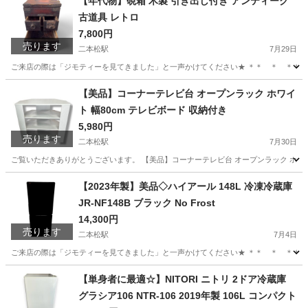
【年代物】硯箱 木製 引き出し付き アンティーク
古道具 レトロ
7,800円
売ります
二本松駅
7月29日
ご来店の際は「ジモティーを見てきました」と一声かけてください★ ＊＊ ＊ ＊＊ 
福島
二本松市
二本松駅
インテリア雑貨/小物
硯箱
【美品】コーナーテレビ台 オープンラック ホワイ
ト 幅80cm テレビボード 収納付き
5,980円
売ります
二本松駅
7月30日
ご覧いただきありがとうございます。 【美品】コーナーテレビ台 オープンラック ホワイ
福島
二本松市
二本松駅
収納家具
ラック
【2023年製】美品◇ハイアール 148L 冷凍冷蔵庫
JR-NF148B ブラック No Frost
14,300円
売ります
二本松駅
7月4日
ご来店の際は「ジモティーを見てきました」と一声かけてください★ ＊＊ ＊ ＊＊ ＊ ＊＊
福島
二本松市
二本松駅
キッチン家電
新生活
【単身者に最適☆】NITORI ニトリ 2ドア冷蔵庫
グラシア106 NTR-106 2019年製 106L コンパクト