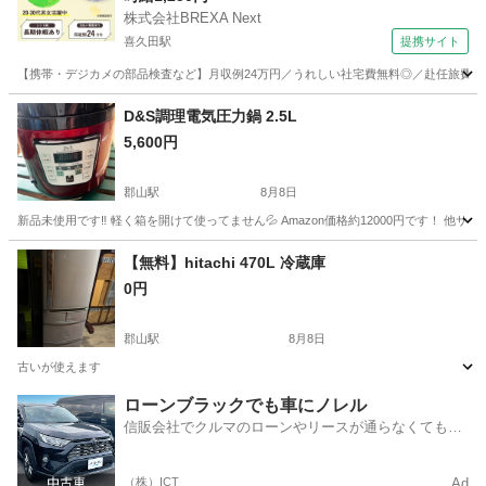
株式会社BREXA Next
喜久田駅
提携サイト
【携帯・デジカメの部品検査など】月収例24万円／うれしい社宅費無料◎／赴任旅費会社
福島
郡山市
喜久田駅
その他
D&S調理電気圧力鍋 2.5L
5,600円
郡山駅
8月8日
新品未使用です‼️ 軽く箱を開けて使ってません💦 Amazon価格約12000円です！
福島
郡山市
郡山駅
キッチン家電
電気圧力鍋
【無料】hitachi 470L 冷蔵庫
0円
郡山駅
8月8日
古いが使えます
福島
郡山市
郡山駅
キッチン家電
hitachi
ローンブラックでも車にノレル
信販会社でクルマのローンやリースが通らなくてもク
ルマをご利用いただけるサービスがあります！
（株）ICT
Ad