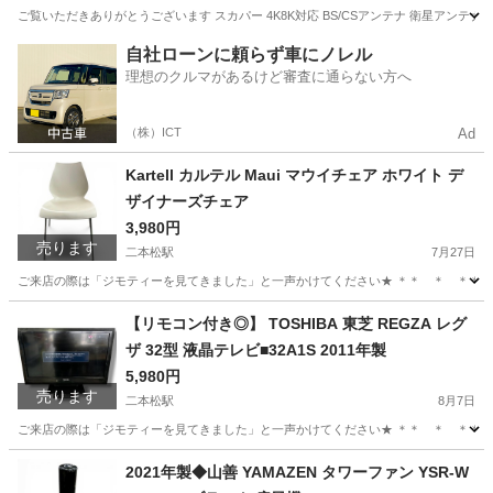
ご覧いただきありがとうございます スカパー 4K8K対応 BS/CSアンテナ 衛星アンテナ 
福島
二本松市
二本松駅
テレビ
スカパー
自社ローンに頼らず車にノレル
理想のクルマがあるけど審査に通らない方へ
（株）ICT
Ad
Kartell カルテル Maui マウイチェア ホワイト デ
ザイナーズチェア
3,980円
売ります
二本松駅
7月27日
ご来店の際は「ジモティーを見てきました」と一声かけてください★ ＊＊ ＊ ＊＊ ＊ ＊＊ ka
福島
二本松市
二本松駅
椅子
カルテル
【リモコン付き◎】 TOSHIBA 東芝 REGZA レグ
ザ 32型 液晶テレビ■32A1S 2011年製
5,980円
売ります
二本松駅
8月7日
ご来店の際は「ジモティーを見てきました」と一声かけてください★ ＊＊ ＊ ＊＊ ＊ ＊＊ 
福島
二本松市
二本松駅
テレビ
REGZA
2021年製◆山善 YAMAZEN タワーファン YSR-W