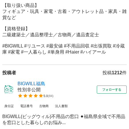
【取り扱い商品】

フィギュア・玩具・家電・古着・アウトレット品・家具・雑
貨など

【資格登録】

二級建築士／遺品整理士／古物商／遺品査定士

#BIGWILL #リユース #最安値 #不用品回収 #出張買取 #冷蔵
庫 #家電 #一人暮らし #単身用 #Haier #ハイアール
投稿者
投稿
1212
件
BIGWILL福島
性別非公開
フォローする
5.0
(
84
)
身分証
電話番号
古物商
法人書類
BIGWILL(ビッグウィル)不用品の窓口 ⚫︎福島県全域で不用品
を窓口とした暮らしのお悩み...