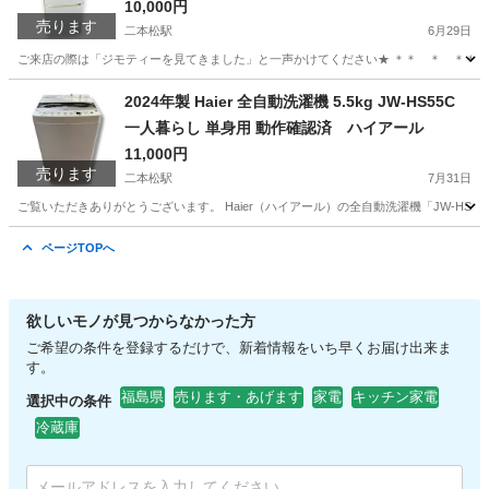
10,000円
売ります
二本松駅
6月29日
ご来店の際は「ジモティーを見てきました」と一声かけてください★ ＊＊ ＊ ＊＊ ＊ ＊＊ 【
福島
二本松市
二本松駅
キッチン家電
NTR
2024年製 Haier 全自動洗濯機 5.5kg JW-HS55C
一人暮らし 単身用 動作確認済 ハイアール
11,000円
売ります
二本松駅
7月31日
ご覧いただきありがとうございます。 Haier（ハイアール）の全自動洗濯機「JW-HS5
福島
二本松市
二本松駅
生活家電
ハイアール
ページTOPへ
欲しいモノが見つからなかった方
ご希望の条件を登録するだけで、新着情報をいち早くお届け出来ま
す。
福島県
売ります・あげます
家電
キッチン家電
選択中の条件
冷蔵庫