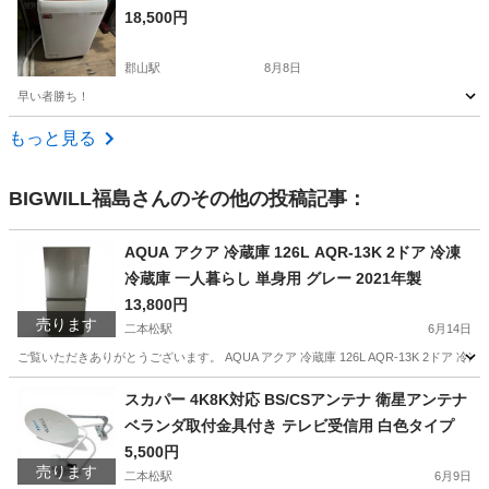
18,500円
郡山駅
8月8日
早い者勝ち！
福島
郡山市
郡山駅
生活家電
もっと見る
BIGWILL福島
さんのその他の投稿記事：
AQUA アクア 冷蔵庫 126L AQR-13K 2ドア 冷凍
冷蔵庫 一人暮らし 単身用 グレー 2021年製
13,800円
売ります
二本松駅
6月14日
ご覧いただきありがとうございます。 AQUA アクア 冷蔵庫 126L AQR-13K 2ドア 
福島
二本松市
二本松駅
キッチン家電
AQUA
スカパー 4K8K対応 BS/CSアンテナ 衛星アンテナ
ベランダ取付金具付き テレビ受信用 白色タイプ
5,500円
売ります
二本松駅
6月9日