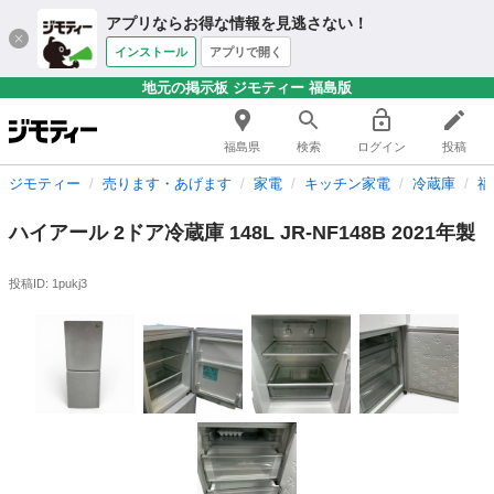
アプリならお得な情報を見逃さない！
インストール
アプリで開く
地元の掲示板 ジモティー 福島版
福島県
検索
ログイン
投稿
ジモティー
売ります・あげます
家電
キッチン家電
冷蔵庫
福
ハイアール 2ドア冷蔵庫 148L JR-NF148B 2021年製
投稿ID: 1pukj3