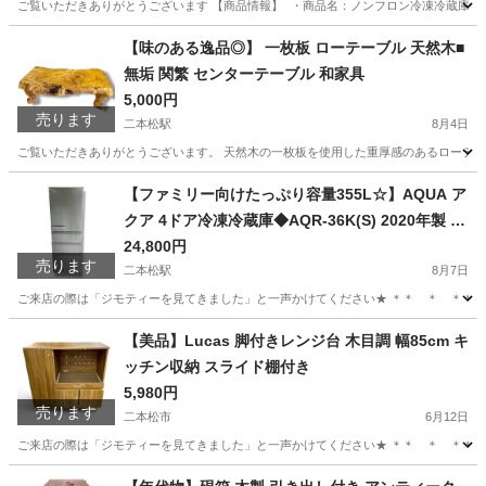
ご覧いただきありがとうございます 【商品情報】 ・商品名：ノンフロン冷凍冷蔵庫 ・メーカー：Y
福島
二本松市
二本松駅
キッチン家電
SELECT
【味のある逸品◎】 一枚板 ローテーブル 天然木■
無垢 関繁 センターテーブル 和家具
5,000円
売ります
二本松駅
8月4日
ご覧いただきありがとうございます。 天然木の一枚板を使用した重厚感のあるローテーブ
福島
二本松市
二本松駅
インテリア雑貨/小物
天然
【ファミリー向けたっぷり容量355L☆】AQUA ア
クア 4ドア冷凍冷蔵庫◆AQR-36K(S) 2020年製 シ
ルバー
24,800円
売ります
二本松駅
8月7日
ご来店の際は「ジモティーを見てきました」と一声かけてください★ ＊＊ ＊ ＊＊ ＊ ＊＊ 
福島
二本松市
二本松駅
キッチン家電
AQR
【美品】Lucas 脚付きレンジ台 木目調 幅85cm キ
ッチン収納 スライド棚付き
5,980円
売ります
二本松市
6月12日
ご来店の際は「ジモティーを見てきました」と一声かけてください★ ＊＊ ＊ ＊＊ ＊ ＊＊
福島
二本松市
収納家具
リユース