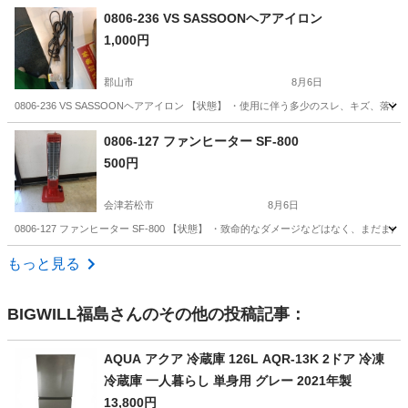
福島
郡山市
美容家電
KHS
0806-236 VS SASSOONヘアアイロン
1,000円
郡山市
8月6日
0806-236 VS SASSOONヘアアイロン 【状態】 ・使用に伴う多少のスレ、キズ
福島
郡山市
美容家電
ヘアアイロン
0806-127 ファンヒーター SF-800
500円
会津若松市
8月6日
0806-127 ファンヒーター SF-800 【状態】 ・致命的なダメージなどはなく、ま
福島
会津若松市
季節、空調家電
現地
もっと見る
BIGWILL福島
さんのその他の投稿記事：
AQUA アクア 冷蔵庫 126L AQR-13K 2ドア 冷凍
冷蔵庫 一人暮らし 単身用 グレー 2021年製
13,800円