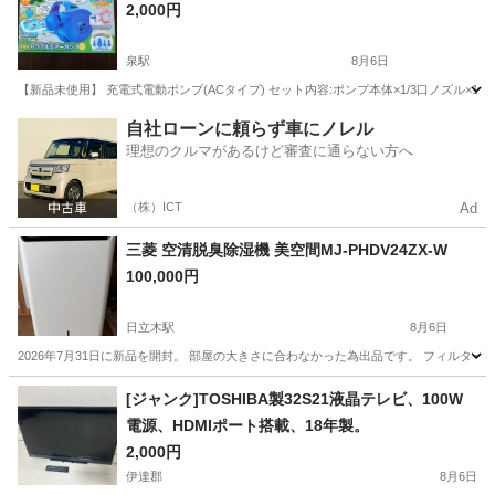
2,000円
泉駅
8月6日
【新品未使用】 充電式電動ポンプ(ACタイプ) セット内容:ポンプ本体×1/3口ノズル×1/かん
福島
いわき市
泉駅
季節、空調家電
ポンプ
自社ローンに頼らず車にノレル
理想のクルマがあるけど審査に通らない方へ
（株）ICT
Ad
三菱 空清脱臭除湿機 美空間MJ-PHDV24ZX-W
100,000円
日立木駅
8月6日
2026年7月31日に新品を開封。 部屋の大きさに合わなかった為出品です。 フィルタ
福島
南相馬市
日立木駅
季節、空調家電
[ジャンク]TOSHIBA製32S21液晶テレビ、100W
電源、HDMIポート搭載、18年製。
2,000円
伊達郡
8月6日