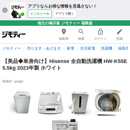
アプリならお得な情報を見逃さない！
インストール
アプリで開く
地元の掲示板 ジモティー 福島版
福島県
検索
ログイン
投稿
ジモティー
売ります・あげます
家電
生活家電
洗濯機
福島県
【美品◆単身向け】Hisense 全自動洗濯機 HW-K55E
5.5kg 2023年製 ホワイト
投稿ID: 1pslgd