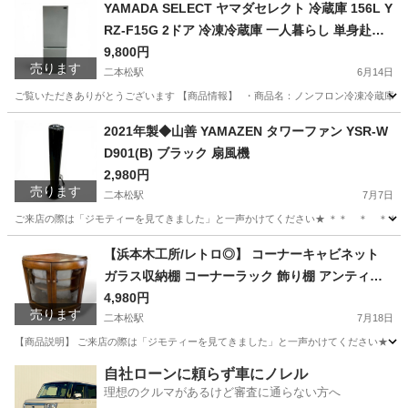
福島
二本松市
二本松駅
椅子
カルテル
YAMADA SELECT ヤマダセレクト 冷蔵庫 156L Y
RZ-F15G 2ドア 冷凍冷蔵庫 一人暮らし 単身赴任
新生活向け ホワイト系 2019年製
9,800円
売ります
二本松駅
6月14日
ご覧いただきありがとうございます 【商品情報】 ・商品名：ノンフロン冷凍冷蔵庫 ・メーカー：Y
福島
二本松市
二本松駅
キッチン家電
SELECT
2021年製◆山善 YAMAZEN タワーファン YSR-W
D901(B) ブラック 扇風機
2,980円
売ります
二本松駅
7月7日
ご来店の際は「ジモティーを見てきました」と一声かけてください★ ＊＊ ＊ ＊＊ ＊ ＊＊
福島
二本松市
二本松駅
季節、空調家電
YSR
【浜本木工所/レトロ◎】 コーナーキャビネット
ガラス収納棚 コーナーラック 飾り棚 アンティー
ク家具
4,980円
売ります
二本松駅
7月18日
【商品説明】 ご来店の際は「ジモティーを見てきました」と一声かけてください★ ＊＊ 
福島
二本松市
二本松駅
収納家具
レトロ
自社ローンに頼らず車にノレル
理想のクルマがあるけど審査に通らない方へ