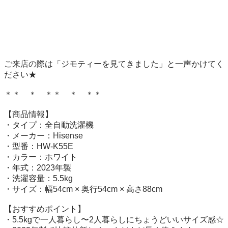
ご来店の際は「ジモティーを見てきました」と一声かけてく
ださい★

＊＊　＊　＊＊　＊　＊＊

【商品情報】

・タイプ：全自動洗濯機

・メーカー：Hisense

・型番：HW-K55E

・カラー：ホワイト

・年式：2023年製

・洗濯容量：5.5kg

・サイズ：幅54cm × 奥行54cm × 高さ88cm

【おすすめポイント】

・5.5kgで一人暮らし〜2人暮らしにちょうどいいサイズ感☆
