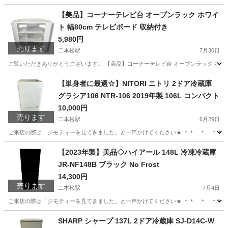
福島
二本松市
二本松駅
インテリア雑貨/小物
硯箱
【美品】コーナーテレビ台 オープンラック ホワイ
ト 幅80cm テレビボード 収納付き
5,980円
売ります
二本松駅
7月30日
ご覧いただきありがとうございます。 【美品】コーナーテレビ台 オープンラック ホワイ
福島
二本松市
二本松駅
収納家具
ラック
【単身者に最適☆】NITORI ニトリ 2ドア冷蔵庫
グラシア106 NTR-106 2019年製 106L コンパクト
10,000円
売ります
二本松駅
6月29日
ご来店の際は「ジモティーを見てきました」と一声かけてください★ ＊＊ ＊ ＊＊ ＊ ＊＊ 【
福島
二本松市
二本松駅
キッチン家電
NTR
【2023年製】美品◇ハイアール 148L 冷凍冷蔵庫
JR-NF148B ブラック No Frost
14,300円
売ります
二本松駅
7月4日
ご来店の際は「ジモティーを見てきました」と一声かけてください★ ＊＊ ＊ ＊＊ ＊ ＊＊
福島
二本松市
二本松駅
キッチン家電
新生活
SHARP シャープ 137L 2ドア冷蔵庫 SJ-D14C-W