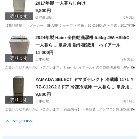
2017年製 一人暮らし向け
9,800円
売ります
会津高田駅
6月8日
【商品情報】 ・メーカー：SHARP シャープ ・型番：SJ-D14C-W ・年式：2017年製
福島
大沼郡
会津高田駅
キッチン家電
リユース
2024年製 Haier 全自動洗濯機 5.5kg JW-HS55C
一人暮らし 単身用 動作確認済 ハイアール
11,000円
売ります
二本松駅
7月31日
ご覧いただきありがとうございます。 Haier（ハイアール）の全自動洗濯機「JW-HS5
福島
二本松市
二本松駅
生活家電
ハイアール
YAMADA SELECT ヤマダセレクト 冷蔵庫 117L Y
RZ-C12G2 2ドア 冷凍冷蔵庫 一人暮らし 単身用
小型冷蔵庫 2020年製
9,800円
売ります
二本松駅
6月14日
ご覧いただきありがとうございます 【商品情報】 ・商品名：ノンフロン冷凍冷蔵庫 ・メーカー：YA
福島
二本松市
二本松駅
キッチン家電
SELECT
ページTOPへ