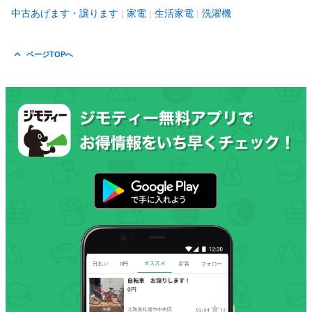
中古あげます・譲ります
家電
生活家電
洗濯機
ページTOPへ