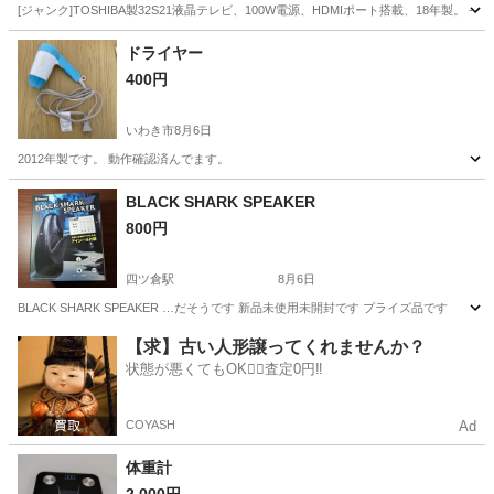
[ジャンク]TOSHIBA製32S21液晶テレビ、100W電源、HDMIポート搭載、18年製。 - ブランド: TOS
福島
伊達郡
テレビ
ポート
ドライヤー
400円
いわき市
8月6日
2012年製です。 動作確認済んでます。
福島
いわき市
家電
ドライヤー
BLACK SHARK SPEAKER
800円
四ツ倉駅
8月6日
BLACK SHARK SPEAKER …だそうです 新品未使用未開封です プライズ品です
福島
いわき市
四ツ倉駅
オーディオ
プライズ
【求】古い人形譲ってくれませんか？
状態が悪くてもOK🙆‍♀️査定0円‼️
COYASH
Ad
体重計