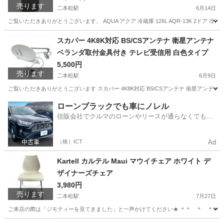
売ります
二本松駅
6月14日
ご覧いただきありがとうございます。 AQUA アクア 冷蔵庫 126L AQR-13K 2ドア 
福島
二本松市
二本松駅
キッチン家電
AQUA
スカパー 4K8K対応 BS/CSアンテナ 衛星アンテナ
ベランダ取付金具付き テレビ受信用 白色タイプ
5,500円
売ります
二本松駅
6月9日
ご覧いただきありがとうございます スカパー 4K8K対応 BS/CSアンテナ 衛星アンテナ 
福島
二本松市
二本松駅
テレビ
スカパー
ローンブラックでも車にノレル
信販会社でクルマのローンやリースが通らなくてもク
ルマをご利用いただけるサービスがあります！
（株）ICT
Ad
Kartell カルテル Maui マウイチェア ホワイト デ
ザイナーズチェア
3,980円
売ります
二本松駅
7月27日
ご来店の際は「ジモティーを見てきました」と一声かけてください★ ＊＊ ＊ ＊＊ ＊ ＊＊ ka