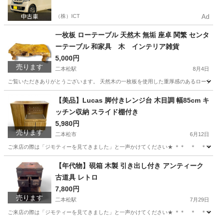
（株）ICT
Ad
一枚板 ローテーブル 天然木 無垢 座卓 関繁 センタ
ーテーブル 和家具 木 インテリア雑貨
5,000円
売ります
二本松駅
8月4日
ご覧いただきありがとうございます。 天然木の一枚板を使用した重厚感のあるローテーブ
福島
二本松市
二本松駅
インテリア雑貨/小物
天然
【美品】Lucas 脚付きレンジ台 木目調 幅85cm キ
ッチン収納 スライド棚付き
5,980円
売ります
二本松市
6月12日
ご来店の際は「ジモティーを見てきました」と一声かけてください★ ＊＊ ＊ ＊＊ ＊ ＊＊
福島
二本松市
収納家具
リユース
【年代物】硯箱 木製 引き出し付き アンティーク
古道具 レトロ
7,800円
売ります
二本松駅
7月29日
ご来店の際は「ジモティーを見てきました」と一声かけてください★ ＊＊ ＊ ＊＊ 