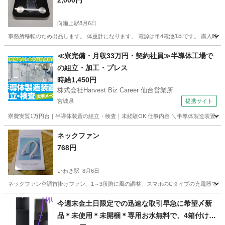
2,000円
向瀬上駅
8月6日
事務所移転のため出品します。 体重計になります。 電源は単4電池3本です。 購入時
福島
伊達市
向瀬上駅
生活家電
≪寮完備・月収33万円・契約社員≫半導体工場で
の組立・加工・プレス
時給1,450円
株式会社Harvest Biz Career 仙台営業所
宮城県
提携サイト
寮費実質1万円台｜半導体装置の組立・検査｜未経験OK 仕事内容 ＼半導体製造装置の
宮城
その他
ネックファン
768円
いわき駅
8月6日
ネックファン空調首掛けファン、1～3段階に風の調整、スマホのCタイプの充電器で、
福島
いわき市
いわき駅
季節、空調家電
今週末金土日限定での迅速な取引早急に希望〆新
品＊未使用＊未開梱＊専用お水無料で、4箱付けま