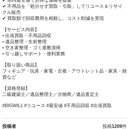
✔ 県内最安値でお得な価格を提案

✔ 不用品を「処分せず買取・引取」してリユース＆リサイ
クル販売

✔ 買取額で回収費用を相殺し、コスト削減を実現

【サービス内容】

• 出張買取・不用品回収

• 遺品整理・生前整理

• 空き家整理・ゴミ屋敷清掃

• 引っ越しサポート・便利業務

【取り扱い商品】

フィギュア・玩具・家電・古着・アウトレット品・家具・雑
貨など

【資格登録】

二級建築士／遺品整理士／古物商／遺品査定士

#BIGWILL #リユース #最安値 #不用品回収 #出張買取
投稿者
投稿
1209
件