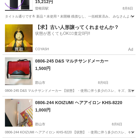
す。PREMIUMウオーターサーバー床置き型＊い
15,212円
ろ、ブラック
曽根田駅
8月6日
タイトル通りです🤞 新品＊未使用＊未開梱 残債なし、一括精算済み。 みなさんよろし
福島
福島市
曽根田駅
キッチン家電
サーバー
【求】古い人形譲ってくれませんか？
状態が悪くてもOK🙆‍♀️査定0円‼️
COYASH
Ad
0806-245 D&S マルチサンドメーカー
1,500円
郡山市
8月6日
0806-245 D&S マルチサンドメーカー 【状態】 ・使用に伴う多少のスレ、キズ、
福島
郡山市
キッチン家電
サンド
0806-244 KOIZUMI ヘアアイロン KHS-8220
1,000円
郡山市
8月6日
0806-244 KOIZUMI ヘアアイロン KHS-8220 【状態】 ・使用に伴う多少