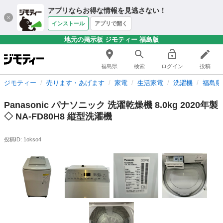
アプリならお得な情報を見逃さない！
インストール
アプリで開く
地元の掲示板 ジモティー 福島版
福島県
検索
ログイン
投稿
ジモティー
売ります・あげます
家電
生活家電
洗濯機
福島県
Panasonic パナソニック 洗濯乾燥機 8.0kg 2020年製
◇ NA-FD80H8 縦型洗濯機
投稿ID: 1okso4