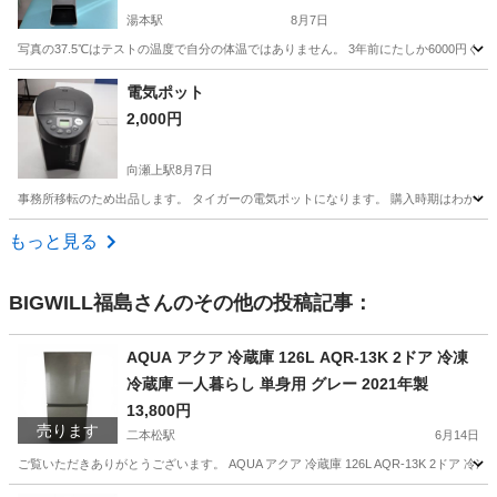
湯本駅
8月7日
写真の37.5℃はテストの温度で自分の体温ではありません。 3年前にたしか6000円くらい
福島
いわき市
湯本駅
生活家電
電気ポット
2,000円
向瀬上駅
8月7日
事務所移転のため出品します。 タイガーの電気ポットになります。 購入時期はわかりま
福島
伊達市
向瀬上駅
キッチン家電
マルハン
もっと見る
BIGWILL福島
さんのその他の投稿記事：
AQUA アクア 冷蔵庫 126L AQR-13K 2ドア 冷凍
冷蔵庫 一人暮らし 単身用 グレー 2021年製
13,800円
売ります
二本松駅
6月14日
ご覧いただきありがとうございます。 AQUA アクア 冷蔵庫 126L AQR-13K 2ドア 