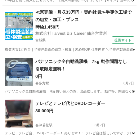
20年ほど前に購入したものです。 【購入時価格】25万円ぐらい 【サイズ】当時のカタ
福島
いわき市
泉駅
テレビ
≪寮完備・月収33万円・契約社員≫半導体工場で
の組立・加工・プレス
時給1,450円
株式会社Harvest Biz Career 仙台営業所
宮城県
提携サイト
寮費実質1万円台｜半導体装置の組立・検査｜未経験OK 仕事内容 ＼半導体製造装置の
宮城
その他
パナソニック全自動洗濯機 7kg 動作問題なし
引取限定無料！
0円
喜多方駅
8月7日
パナソニック全自動洗濯機 7kg 買い替えの為、出品致します。 動作等、問題なく使
福島
喜多方市
喜多方駅
生活家電
テレビとテレビ代とDVDレコーダー
30,000円
会津若松駅
8月7日
テレビ、テレビ台、DVDレコーダー！ 売ります！！ テレビ台は新しいですが、テレビ