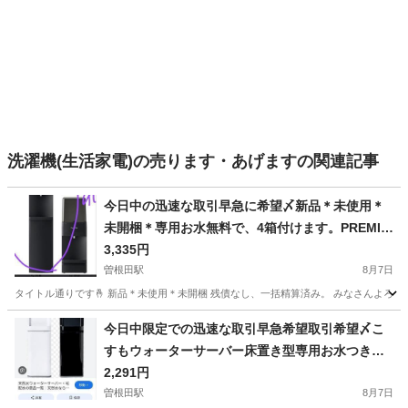
洗濯機(生活家電)の売ります・あげますの関連記事
今日中の迅速な取引早急に希望〆新品＊未使用＊
未開梱＊専用お水無料で、4箱付けます。PREMIU
Mウオーターサーバー床置き型＊いろ、ブラック
3,335円
曽根田駅
8月7日
タイトル通りです🤞 新品＊未使用＊未開梱 残債なし、一括精算済み。 みなさんよろし
福島
福島市
曽根田駅
キッチン家電
サーバー
今日中限定での迅速な取引早急希望取引希望〆こ
すもウォーターサーバー床置き型専用お水つきま
せん。未使用*未開梱*新品
2,291円
曽根田駅
8月7日