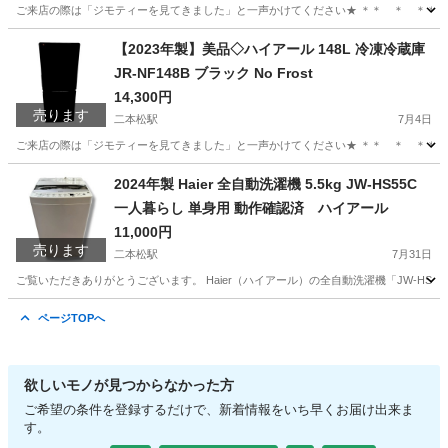
ご来店の際は「ジモティーを見てきました」と一声かけてください★ ＊＊ ＊ ＊＊ ＊ ＊＊ 【
福島
二本松市
二本松駅
キッチン家電
NTR
【2023年製】美品◇ハイアール 148L 冷凍冷蔵庫
JR-NF148B ブラック No Frost
14,300円
売ります
二本松駅
7月4日
ご来店の際は「ジモティーを見てきました」と一声かけてください★ ＊＊ ＊ ＊＊ ＊ ＊＊
福島
二本松市
二本松駅
キッチン家電
新生活
2024年製 Haier 全自動洗濯機 5.5kg JW-HS55C
一人暮らし 単身用 動作確認済 ハイアール
11,000円
売ります
二本松駅
7月31日
ご覧いただきありがとうございます。 Haier（ハイアール）の全自動洗濯機「JW-HS5
福島
二本松市
二本松駅
生活家電
ハイアール
ページTOPへ
欲しいモノが見つからなかった方
ご希望の条件を登録するだけで、新着情報をいち早くお届け出来ま
す。