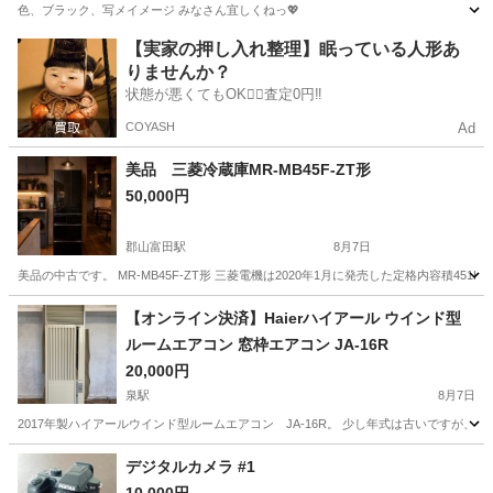
色、ブラック、写メイメージ みなさん宜しくねっ💖
福島
福島市
曽根田駅
キッチン家電
【実家の押し入れ整理】眠っている人形あ
りませんか？
状態が悪くてもOK🙆‍♀️査定0円‼️
COYASH
Ad
美品 三菱冷蔵庫MR-MB45F-ZT形
50,000円
郡山富田駅
8月7日
美品の中古です。 MR-MB45F-ZT形 三菱電機は2020年1月に発売した定格内容積4
福島
郡山市
郡山富田駅
キッチン家電
【オンライン決済】Haierハイアール ウインド型
ルームエアコン 窓枠エアコン JA-16R
20,000円
泉駅
8月7日
2017年製ハイアールウインド型ルームエアコン JA-16R。 少し年式は古いですが
福島
いわき市
泉駅
季節、空調家電
デジタルカメラ #1