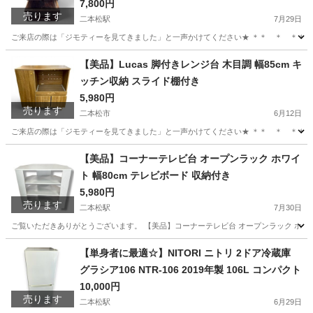
7,800円
売ります
二本松駅
7月29日
ご来店の際は「ジモティーを見てきました」と一声かけてください★ ＊＊ ＊ ＊＊ 
福島
二本松市
二本松駅
インテリア雑貨/小物
硯箱
【美品】Lucas 脚付きレンジ台 木目調 幅85cm キ
ッチン収納 スライド棚付き
5,980円
売ります
二本松市
6月12日
ご来店の際は「ジモティーを見てきました」と一声かけてください★ ＊＊ ＊ ＊＊ ＊ ＊＊
福島
二本松市
収納家具
リユース
【美品】コーナーテレビ台 オープンラック ホワイ
ト 幅80cm テレビボード 収納付き
5,980円
売ります
二本松駅
7月30日
ご覧いただきありがとうございます。 【美品】コーナーテレビ台 オープンラック ホワイ
福島
二本松市
二本松駅
収納家具
ラック
【単身者に最適☆】NITORI ニトリ 2ドア冷蔵庫
グラシア106 NTR-106 2019年製 106L コンパクト
10,000円
売ります
二本松駅
6月29日