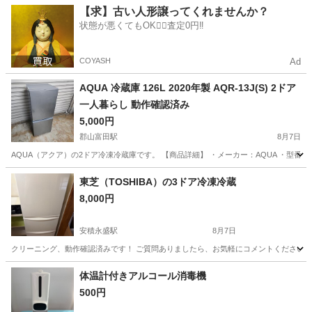
福島
会津若松市
会津若松駅
テレビ
【求】古い人形譲ってくれませんか？
状態が悪くてもOK🙆‍♀️査定0円‼️
COYASH
Ad
AQUA 冷蔵庫 126L 2020年製 AQR-13J(S) 2ドア
一人暮らし 動作確認済み
5,000円
郡山富田駅
8月7日
AQUA（アクア）の2ドア冷凍冷蔵庫です。 【商品詳細】 ・メーカー：AQUA ・型番：AQR-13J
福島
郡山市
郡山富田駅
キッチン家電
東芝（TOSHIBA）の3ドア冷凍冷蔵
8,000円
安積永盛駅
8月7日
クリーニング、動作確認済みです！ ご質問ありましたら、お気軽にコメントください！
福島
郡山市
安積永盛駅
キッチン家電
体温計付きアルコール消毒機
500円