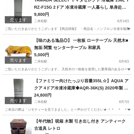
YAMADA SELECT ヤマダセレクト 冷蔵庫 156L Y
RZ-F15G 2ドア 冷凍冷蔵庫 一人暮らし 単身赴任
新生活向け ホワイト系 2019年製
9,800円
売ります
二本松駅
6月14日
ご覧いただきありがとうございます 【商品情報】 ・商品名：ノンフロン冷凍冷蔵庫 ・メーカー：Y
福島
二本松市
二本松駅
キッチン家電
SELECT
【味のある逸品◎】 一枚板 ローテーブル 天然木■
無垢 関繁 センターテーブル 和家具
5,000円
売ります
二本松駅
8月4日
ご覧いただきありがとうございます。 天然木の一枚板を使用した重厚感のあるローテーブ
福島
二本松市
二本松駅
インテリア雑貨/小物
天然
【ファミリー向けたっぷり容量355L☆】AQUA ア
クア 4ドア冷凍冷蔵庫◆AQR-36K(S) 2020年製 シ
ルバー
24,800円
売ります
二本松駅
8月7日
ご来店の際は「ジモティーを見てきました」と一声かけてください★ ＊＊ ＊ ＊＊ ＊ ＊＊ 
福島
二本松市
二本松駅
キッチン家電
AQR
【年代物】硯箱 木製 引き出し付き アンティーク
古道具 レトロ