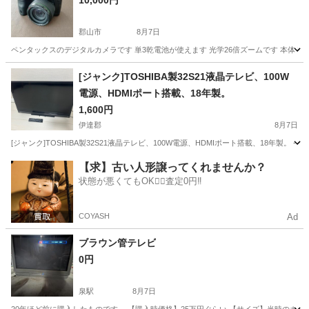
10,000円
郡山市
8月7日
ペンタックスのデジタルカメラです 単3乾電池が使えます 光学26倍ズームです 本体 PEN
福島
郡山市
カメラ
ペンタックス
[ジャンク]TOSHIBA製32S21液晶テレビ、100W
電源、HDMIポート搭載、18年製。
1,600円
伊達郡
8月7日
[ジャンク]TOSHIBA製32S21液晶テレビ、100W電源、HDMIポート搭載、18年製。 - ブランド: TOS
福島
伊達郡
テレビ
ポート
【求】古い人形譲ってくれませんか？
状態が悪くてもOK🙆‍♀️査定0円‼️
COYASH
Ad
ブラウン管テレビ
0円
泉駅
8月7日