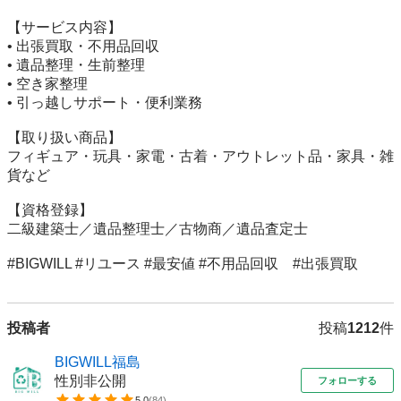
【サービス内容】 

• 出張買取・不用品回収 

• 遺品整理・生前整理 

• 空き家整理

• 引っ越しサポート・便利業務 

【取り扱い商品】 

フィギュア・玩具・家電・古着・アウトレット品・家具・雑
貨など 

【資格登録】 

二級建築士／遺品整理士／古物商／遺品査定士 

#BIGWILL #リユース #最安値 #不用品回収　#出張買取
投稿者
投稿
1212
件
BIGWILL福島
性別非公開
フォローする
5.0
(
84
)