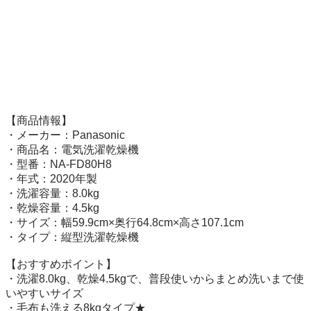
【商品情報】

・メーカー：Panasonic 

・商品名：電気洗濯乾燥機

・型番：NA-FD80H8

・年式：2020年製

・洗濯容量：8.0kg

・乾燥容量：4.5kg

・サイズ：幅59.9cm×奥行64.8cm×高さ107.1cm

・タイプ：縦型洗濯乾燥機

【おすすめポイント】

・洗濯8.0kg、乾燥4.5kgで、普段使いからまとめ洗いまで使
いやすいサイズ

・毛布も洗える8kgタイプ★　
