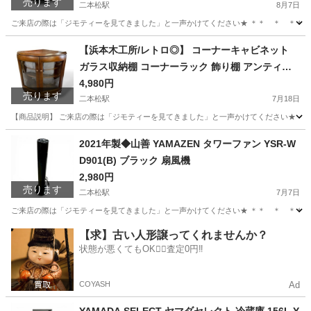
売ります
二本松駅
8月7日
ご来店の際は「ジモティーを見てきました」と一声かけてください★ ＊＊ ＊ ＊＊ ＊ ＊＊ 
福島
二本松市
二本松駅
テレビ
REGZA
【浜本木工所/レトロ◎】 コーナーキャビネット
ガラス収納棚 コーナーラック 飾り棚 アンティー
ク家具
4,980円
売ります
二本松駅
7月18日
【商品説明】 ご来店の際は「ジモティーを見てきました」と一声かけてください★ ＊＊ 
福島
二本松市
二本松駅
収納家具
レトロ
2021年製◆山善 YAMAZEN タワーファン YSR-W
D901(B) ブラック 扇風機
2,980円
売ります
二本松駅
7月7日
ご来店の際は「ジモティーを見てきました」と一声かけてください★ ＊＊ ＊ ＊＊ ＊ ＊＊
福島
二本松市
二本松駅
季節、空調家電
YSR
【求】古い人形譲ってくれませんか？
状態が悪くてもOK🙆‍♀️査定0円‼️
COYASH
Ad