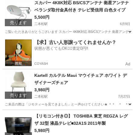
福島
二本松市
二本松駅
キッチン家電
AQUA
スカパー 4K8K対応 BS/CSアンテナ 衛星アンテナ
ベランダ取付金具付き テレビ受信用 白色タイプ
5,500円
売ります
二本松駅
6月9日
ご覧いただきありがとうございます スカパー 4K8K対応 BS/CSアンテナ 衛星アンテナ 
福島
二本松市
二本松駅
テレビ
スカパー
【求】古い人形譲ってくれませんか？
状態が悪くてもOK🙆‍♀️査定0円‼️
COYASH
Ad
Kartell カルテル Maui マウイチェア ホワイト デ
ザイナーズチェア
3,980円
売ります
二本松駅
7月27日
ご来店の際は「ジモティーを見てきました」と一声かけてください★ ＊＊ ＊ ＊＊ ＊ ＊＊ ka
福島
二本松市
二本松駅
椅子
カルテル
【リモコン付き◎】 TOSHIBA 東芝 REGZA レグ
ザ 32型 液晶テレビ■32A1S 2011年製
5,980円