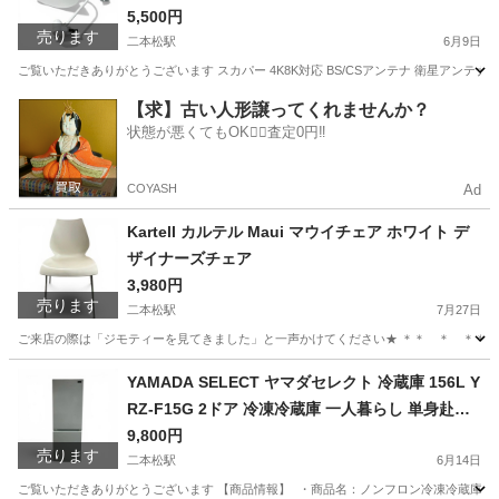
5,500円
売ります
二本松駅
6月9日
ご覧いただきありがとうございます スカパー 4K8K対応 BS/CSアンテナ 衛星アンテナ 
福島
二本松市
二本松駅
テレビ
スカパー
【求】古い人形譲ってくれませんか？
状態が悪くてもOK🙆‍♀️査定0円‼️
COYASH
Ad
Kartell カルテル Maui マウイチェア ホワイト デ
ザイナーズチェア
3,980円
売ります
二本松駅
7月27日
ご来店の際は「ジモティーを見てきました」と一声かけてください★ ＊＊ ＊ ＊＊ ＊ ＊＊ ka
福島
二本松市
二本松駅
椅子
カルテル
YAMADA SELECT ヤマダセレクト 冷蔵庫 156L Y
RZ-F15G 2ドア 冷凍冷蔵庫 一人暮らし 単身赴任
新生活向け ホワイト系 2019年製
9,800円
売ります
二本松駅
6月14日
ご覧いただきありがとうございます 【商品情報】 ・商品名：ノンフロン冷凍冷蔵庫 ・メーカー：Y