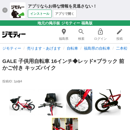
アプリならお得な情報を見逃さない！
インストール
アプリで開く
地元の掲示板 ジモティー 福島版
福島県
検索
ログイン
投稿
ジモティー
売ります・あげます
自転車
福島県の自転車
二本松
GALE 子供用自転車 16インチ◆レッド×ブラック 前
かご付き キッズバイク
投稿ID: 1pdjt4