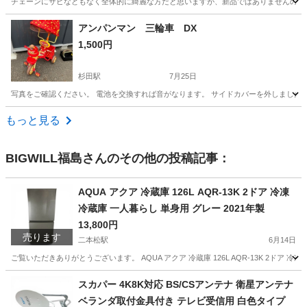
チェーンにサビなどもなく全体的に綺麗な方だと思いますが、新品ではありませんので画
福島
郡山市
折りたたみ自転車
アンパンマン 三輪車 DX
1,500円
杉田駅
7月25日
写真をご確認ください。 電池を交換すれば音がなります。 サイドカバーを外しましたが
福島
安達郡
杉田駅
三輪車
アンパンマン
もっと見る
BIGWILL福島
さんのその他の投稿記事：
AQUA アクア 冷蔵庫 126L AQR-13K 2ドア 冷凍
冷蔵庫 一人暮らし 単身用 グレー 2021年製
13,800円
売ります
二本松駅
6月14日
ご覧いただきありがとうございます。 AQUA アクア 冷蔵庫 126L AQR-13K 2ドア 
福島
二本松市
二本松駅
キッチン家電
AQUA
スカパー 4K8K対応 BS/CSアンテナ 衛星アンテナ
ベランダ取付金具付き テレビ受信用 白色タイプ