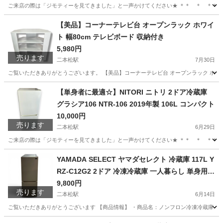
ご来店の際は「ジモティーを見てきました」と一声かけてください★ ＊＊ ＊ ＊＊ ＊ ＊＊
福島
二本松市
二本松駅
キッチン家電
新生活
【美品】コーナーテレビ台 オープンラック ホワイ
ト 幅80cm テレビボード 収納付き
5,980円
売ります
二本松駅
7月30日
ご覧いただきありがとうございます。 【美品】コーナーテレビ台 オープンラック ホワイ
福島
二本松市
二本松駅
収納家具
ラック
【単身者に最適☆】NITORI ニトリ 2ドア冷蔵庫
グラシア106 NTR-106 2019年製 106L コンパクト
10,000円
売ります
二本松駅
6月29日
ご来店の際は「ジモティーを見てきました」と一声かけてください★ ＊＊ ＊ ＊＊ ＊ ＊＊ 【
福島
二本松市
二本松駅
キッチン家電
NTR
YAMADA SELECT ヤマダセレクト 冷蔵庫 117L Y
RZ-C12G2 2ドア 冷凍冷蔵庫 一人暮らし 単身用
小型冷蔵庫 2020年製
9,800円
売ります
二本松駅
6月14日
ご覧いただきありがとうございます 【商品情報】 ・商品名：ノンフロン冷凍冷蔵庫 ・メーカー：YA
福島
二本松市
二本松駅
キッチン家電
SELECT