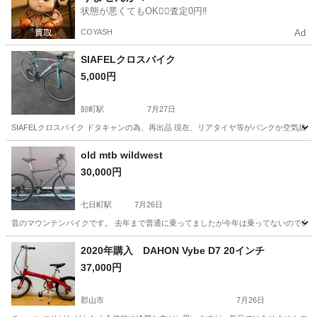
状態が悪くてもOK🙆‍♀️査定0円‼️
COYASH
Ad
SIAFELクロスバイク
5,000円
卸町駅
7月27日
SIAFELクロスバイク ドタキャンの為、再出品 現在、リアタイヤ等がパンクか空気抜
福島
福島市
卸町駅
クロスバイク
空気
old mtb wildwest
30,000円
七日町駅
7月26日
昔のマウンテンバイクです。 去年まで普通に乗ってましたが今年は乗ってないので自転車
福島
会津若松市
七日町駅
マウンテンバイク
mtb
2020年購入 DAHON Vybe D7 20インチ
37,000円
郡山市
7月26日