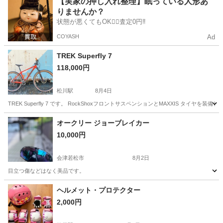
【実家の押し入れ整理】眠っている人形あ
りませんか？
状態が悪くてもOK🙆‍♀️査定0円‼️
COYASH
Ad
TREK Superfly 7
118,000円
松川駅
8月4日
TREK Superfly 7 です。 RockShoxフロントサスペンションとMAXXIS タイヤを装
福島
福島市
松川駅
クロスバイク
オークリー ジョーブレイカー
10,000円
会津若松市
8月2日
目立つ傷などはなく美品です。
福島
会津若松市
ロードバイク
ヘルメット・プロテクター
2,000円