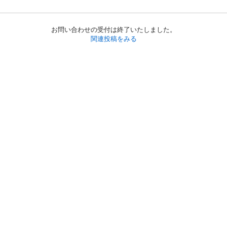
お問い合わせの受付は終了いたしました。
関連投稿をみる
初めての方へ
利用規約
プライバシーポリシー
プライバシー・ステートメント
健全化に資する運用方針
お問い合わせ
運営会社
サイトマップ
ご利用ガイド
フリーワードで探す
PC版で表示
都道府県選択
特定商取引法の表示
利用者情報の外部送信について