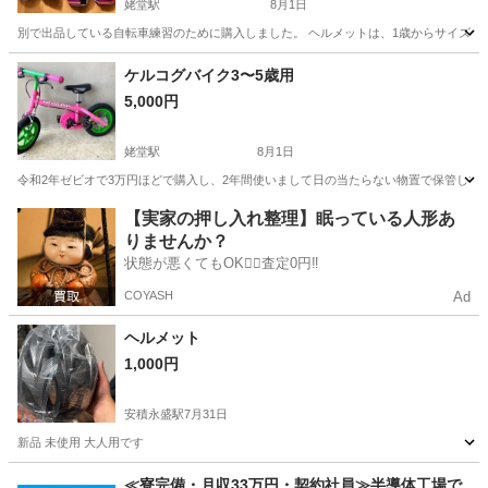
姥堂駅
8月1日
別で出品している自転車練習のために購入しました。 ヘルメットは、1歳からサイズ。6
福島
喜多方市
姥堂駅
自転車
ヘルメット
ケルコグバイク3〜5歳用
5,000円
姥堂駅
8月1日
令和2年ゼビオで3万円ほどで購入し、2年間使いまして日の当たらない物置で保管して
福島
喜多方市
姥堂駅
その他
ストライダー
【実家の押し入れ整理】眠っている人形あ
りませんか？
状態が悪くてもOK🙆‍♀️査定0円‼️
COYASH
Ad
ヘルメット
1,000円
安積永盛駅
7月31日
新品 未使用 大人用です
福島
郡山市
安積永盛駅
自転車
≪寮完備・月収33万円・契約社員≫半導体工場で