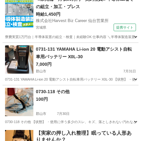
の組立・加工・プレス
時給1,450円
株式会社Harvest Biz Career 仙台営業所
宮城県
提携サイト
寮費実質1万円台｜半導体装置の組立・検査｜未経験OK 仕事内容 ＼半導体製造装置の
宮城
その他
0731-131 YAMAHA Li-ion 20 電動アシスト自転
車用バッテリー X0L-30
7,000円
郡山市
7月31日
0731-131 YAMAHA Li-ion 20 電動アシスト自転車用バッテリー X0L-30 
福島
郡山市
電動アシスト自転車
現地
0730-118 その他
100円
郡山市
7月30日
0730-118 その他 【状態】 ・使用に伴う多少のスレ、キズ、落としきれない汚れな
福島
郡山市
その他
現地
【実家の押し入れ整理】眠っている人形あ
りませんか？