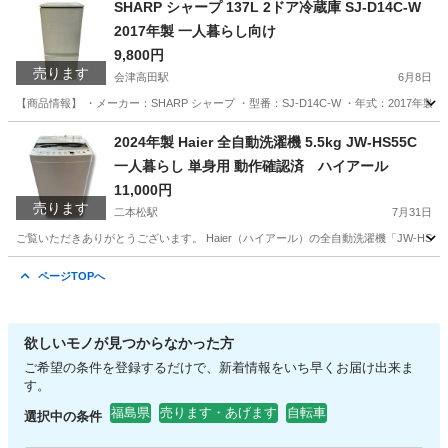
SHARP シャープ 137L 2ドア冷蔵庫 SJ-D14C-W
2017年製 一人暮らし向け
9,800円
売ります
会津高田駅
6月8日
【商品情報】 ・メーカー：SHARP シャープ ・型番：SJ-D14C-W ・年式：2017年製
福島
大沼郡
会津高田駅
キッチン家電
リユース
2024年製 Haier 全自動洗濯機 5.5kg JW-HS55C
一人暮らし 単身用 動作確認済 ハイアール
11,000円
売ります
二本松駅
7月31日
ご覧いただきありがとうございます。 Haier（ハイアール）の全自動洗濯機「JW-HS5
福島
二本松市
二本松駅
生活家電
ハイアール
ページTOPへ
欲しいモノが見つからなかった方
ご希望の条件を登録するだけで、新着情報をいち早くお届け出来ま
す。
福島県
売ります・あげます
自転車
選択中の条件