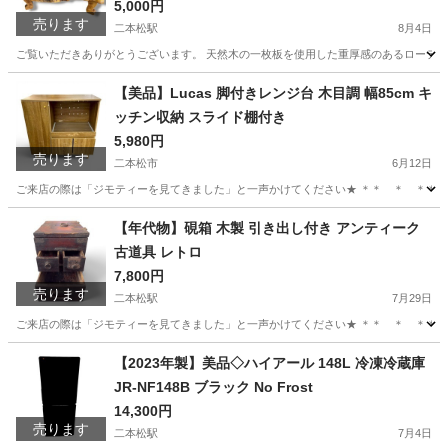
5,000円
売ります
二本松駅
8月4日
ご覧いただきありがとうございます。 天然木の一枚板を使用した重厚感のあるローテーブ
福島
二本松市
二本松駅
インテリア雑貨/小物
天然
【美品】Lucas 脚付きレンジ台 木目調 幅85cm キ
ッチン収納 スライド棚付き
5,980円
売ります
二本松市
6月12日
ご来店の際は「ジモティーを見てきました」と一声かけてください★ ＊＊ ＊ ＊＊ ＊ ＊＊
福島
二本松市
収納家具
リユース
【年代物】硯箱 木製 引き出し付き アンティーク
古道具 レトロ
7,800円
売ります
二本松駅
7月29日
ご来店の際は「ジモティーを見てきました」と一声かけてください★ ＊＊ ＊ ＊＊ 
福島
二本松市
二本松駅
インテリア雑貨/小物
硯箱
【2023年製】美品◇ハイアール 148L 冷凍冷蔵庫
JR-NF148B ブラック No Frost
14,300円
売ります
二本松駅
7月4日