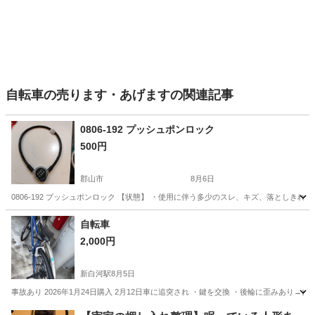
自転車の売ります・あげますの関連記事
0806-192 プッシュポンロック
500円
郡山市
8月6日
0806-192 プッシュポンロック 【状態】 ・使用に伴う多少のスレ、キズ、落としき
福島
郡山市
その他
現地
自転車
2,000円
新白河駅
8月5日
事故あり 2026年1月24日購入 2月12日車に追突され ・鍵を交換 ・後輪に歪みあり
福島
白河市
新白河駅
自転車