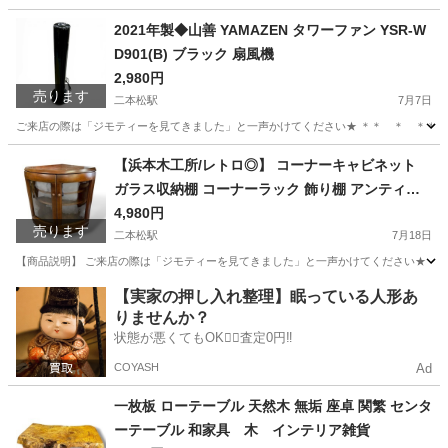
福島
二本松市
二本松駅
キッチン家電
SELECT
2021年製◆山善 YAMAZEN タワーファン YSR-W
D901(B) ブラック 扇風機
2,980円
売ります
二本松駅
7月7日
ご来店の際は「ジモティーを見てきました」と一声かけてください★ ＊＊ ＊ ＊＊ ＊ ＊＊
福島
二本松市
二本松駅
季節、空調家電
YSR
【浜本木工所/レトロ◎】 コーナーキャビネット
ガラス収納棚 コーナーラック 飾り棚 アンティー
ク家具
4,980円
売ります
二本松駅
7月18日
【商品説明】 ご来店の際は「ジモティーを見てきました」と一声かけてください★ ＊＊ 
福島
二本松市
二本松駅
収納家具
レトロ
【実家の押し入れ整理】眠っている人形あ
りませんか？
状態が悪くてもOK🙆‍♀️査定0円‼️
COYASH
Ad
一枚板 ローテーブル 天然木 無垢 座卓 関繁 センタ
ーテーブル 和家具 木 インテリア雑貨