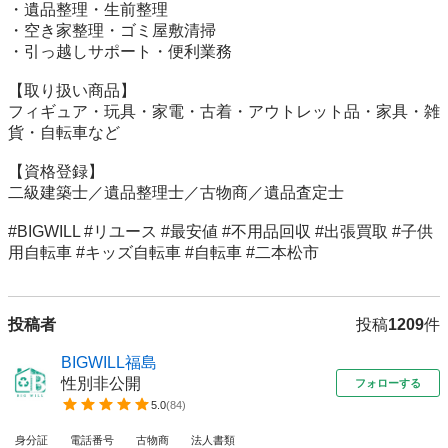
・遺品整理・生前整理

・空き家整理・ゴミ屋敷清掃

・引っ越しサポート・便利業務

【取り扱い商品】

フィギュア・玩具・家電・古着・アウトレット品・家具・雑
貨・自転車など

【資格登録】

二級建築士／遺品整理士／古物商／遺品査定士

#BIGWILL #リユース #最安値 #不用品回収 #出張買取 #子供
用自転車 #キッズ自転車 #自転車 #二本松市
投稿者
投稿
1209
件
BIGWILL福島
性別非公開
フォローする
5.0
(
84
)
身分証
電話番号
古物商
法人書類