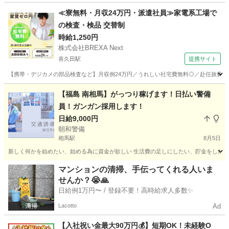
福島
郡山市
工場
給料日
≪寮無料・月収24万円・派遣社員≫家電系工場で
の検査・検品 交替制
時給1,250円
株式会社BREXA Next
喜久田駅
提携サイト
【携帯・デジカメの部品検査など】月収例24万円／うれしい社宅費無料◎／赴任旅費会社
福島
郡山市
喜久田駅
その他
【福島 南相馬】がっつり稼げます！日払い警備
員！ガンガン採用します！
日給9,000円
朝和警備
相馬駅
8月5日
新しく何かを始めたい、始める為に資金が欲しい 生活費の足しにしたい、貯金をしたい 
福島
相馬市
相馬駅
軽作業
水道
マンションの清掃、手伝ってくれる人いま
せんか？😭🙏
日給例1万円〜 / 登録不要！高時給求人多数✨
Lacotto
Ad
【入社祝い金最大90万円💰】短期OK！未経験O