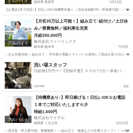
アルバイト
福井県 敦賀市
6月11日
【お電話1本で内定♪】日払いOK×待機寮完備☆ ＜完全未経験OK・即就業可能！＞ 組み立て
福井
敦賀市
工場
時給
【月収35万以上可能！】組み立て･組付け／土日休
み／寮費無料／福利厚生充実
月給350,000円
株式会社フィーリンクス
アルバイト
栃木県 栃木市
7月2日
＜主な作業内容＞ 組み立て： 手作業や電動ドライバーを使用して部品を取り付け バリ取
栃木
栃木市
工場
電動
洗い場スタッフ
日給例1万円〜 /【登録不要】スマホで1分！単発バイ
ト一括検索✨
Lacotto
Ad
【待機寮あり♪】即日稼げる！日払いOK☆お電話
１本でご対応いたします☆彡
時給1,600円
株式会社ライデル
アルバイト
福岡県 うきは市
5月12日
＜高月収・即入寮可能：寮費無料！＞ 組み立て・検査などの作業スタッフ！！ ☆未経験でも