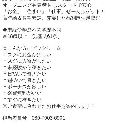
オープニング募集/皆同じスタートで安心

「お金」「住まい」「仕事」ぜーんぶゲット！

高時給＆長期安定、充実した福利厚生満載◎

◆未経◇学歴不問学歴不問

※18歳以上（労基法61条）

☆こんな方にピッタリ！☆

＊スグにお金がほしい 

＊スグに入寮がしたい

＊未経験から稼ぎたい

＊日払いで働きたい

＊週払いで働きたい

＊ボーナスが欲しい

＊寮費無料がいい

＊すぐに稼ぎたい

※ご希望に合わせたお仕事を案内します！

担当者番号　080-7003-6901