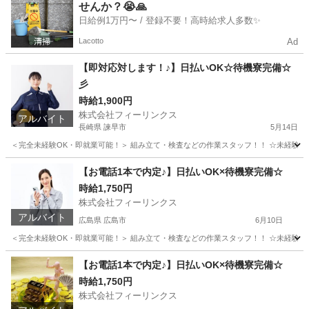
せんか？😭🙏
日給例1万円〜 / 登録不要！高時給求人多数✨
Lacotto
Ad
【即対応対します！♪】日払いOK☆待機寮完備☆
彡
時給1,900円
株式会社フィーリンクス
アルバイト
長崎県 諫早市
5月14日
＜完全未経験OK・即就業可能！＞ 組み立て・検査などの作業スタッフ！！ ☆未経験でも高時給
長崎
諫早市
軽作業
時給
【お電話1本で内定♪】日払いOK×待機寮完備☆
時給1,750円
株式会社フィーリンクス
アルバイト
広島県 広島市
6月10日
＜完全未経験OK・即就業可能！＞ 組み立て・検査などの作業スタッフ！！ ☆未経験でも高時給
広島
広島市
工場
時給
【お電話1本で内定♪】日払いOK×待機寮完備☆
時給1,750円
株式会社フィーリンクス