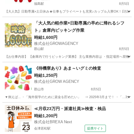
福島駅
8月5日
【大人気】日勤専属×土日休み★仕事もプライベートも充実♪カップル入寮OK！日払い＆
福島
福島市
福島駅
工場
カップル
「大人気の軽作業×日勤専属の早めに帰れるシフ
ト」倉庫内ピッキング作業
時給1,600円
株式会社GROWAGENCY
郡山駅
8月5日
【お仕事内容】 【倉庫内で行うピッキング業務】 主な業務内容は ・指定場所へ荷物を運
福島
郡山市
郡山駅
工場
時給
《待機寮あり》あま～いグミの検査
時給1,250円
株式会社GROW AGENCY
郡山市
8月5日
▼例えば... ・「海外留学のために資金を貯めたい」 ⇒ 2025年3月まで！ ・「…
福島
郡山市
工場
グミ
≪月収23万円・派遣社員≫検査・検品
時給1,200円
株式会社BREXA Next
会津若松駅
提携サイト