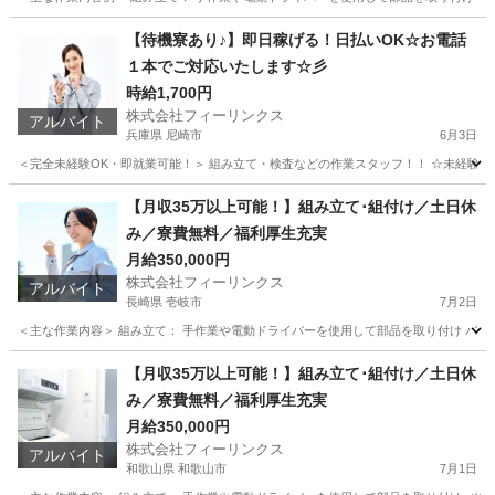
大分
別府市
工場
電動
【待機寮あり♪】即日稼げる！日払いOK☆お電話
１本でご対応いたします☆彡
時給1,700円
株式会社フィーリンクス
アルバイト
兵庫県 尼崎市
6月3日
＜完全未経験OK・即就業可能！＞ 組み立て・検査などの作業スタッフ！！ ☆未経験でも高時給
兵庫
尼崎市
工場
時給
【月収35万以上可能！】組み立て･組付け／土日休
み／寮費無料／福利厚生充実
月給350,000円
株式会社フィーリンクス
アルバイト
長崎県 壱岐市
7月2日
＜主な作業内容＞ 組み立て： 手作業や電動ドライバーを使用して部品を取り付け バリ取
長崎
壱岐市
工場
電動
【月収35万以上可能！】組み立て･組付け／土日休
み／寮費無料／福利厚生充実
月給350,000円
株式会社フィーリンクス
アルバイト
和歌山県 和歌山市
7月1日