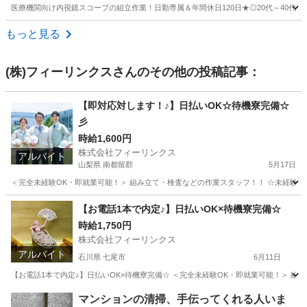
医療機関向け内視鏡スコープの組立作業！日勤専属＆年間休日120日★◎20代～40代
福島
会津若松市
会津若松駅
その他
もっと見る
(株)フィーリンクス
さんのその他の投稿記事：
【即対応対します！♪】日払いOK☆待機寮完備☆
彡
時給1,600円
株式会社フィーリンクス
アルバイト
山梨県 南都留郡
5月17日
＜完全未経験OK・即就業可能！＞ 組み立て・検査などの作業スタッフ！！ ☆未経験でも高時給
山梨
南都留郡
工場
時給
【お電話1本で内定♪】日払いOK×待機寮完備☆
時給1,750円
株式会社フィーリンクス
アルバイト
石川県 七尾市
6月11日
【お電話1本で内定♪】日払いOK×待機寮完備☆ ＜完全未経験OK・即就業可能！＞ 組み立て
石川
七尾市
工場
時給
マンションの清掃、手伝ってくれる人いま