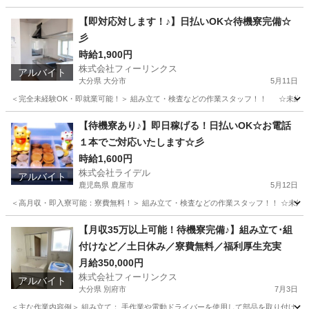
福岡
うきは市
工場
時給
【即対応対します！♪】日払いOK☆待機寮完備☆
彡
時給1,900円
株式会社フィーリンクス
アルバイト
大分県 大分市
5月11日
＜完全未経験OK・即就業可能！＞ 組み立て・検査などの作業スタッフ！！ ☆未経験でも高時給
大分
大分市
軽作業
時給
【待機寮あり♪】即日稼げる！日払いOK☆お電話
１本でご対応いたします☆彡
時給1,600円
株式会社ライデル
アルバイト
鹿児島県 鹿屋市
5月12日
＜高月収・即入寮可能：寮費無料！＞ 組み立て・検査などの作業スタッフ！！ ☆未経験でも
鹿児島
鹿屋市
工場
時給
【月収35万以上可能！待機寮完備♪】組み立て･組
付けなど／土日休み／寮費無料／福利厚生充実
月給350,000円
株式会社フィーリンクス
アルバイト
大分県 別府市
7月3日
＜主な作業内容例＞ 組み立て： 手作業や電動ドライバーを使用して部品を取り付け バリ