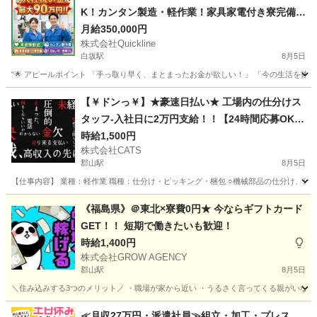
K！カンタン製造・軽作業！家具家電付き寮完備
🏠
月給350,000円
株式会社Quickline
白坂駅
8月5日
"🌟 アピールポイント 「手っ取り早く、まとまったお金が欲しい！」 「今の生活を抜け
福島
福島市
白坂駅
工場
時給
【￥ドンっ￥】★豪速日払い★ 工場内の仕分けス
タッフ-入社日に2万円支給！！【24時間応募OK】
-郡山
時給1,500円
株式会社CATS
郡山駅
8月5日
【仕事内容】 業種：軽作業 職種：仕分け・ピッキング・梱包 ○機械部品の仕分け、運搬
福島
郡山市
郡山駅
工場
スタッフ
《福島県》＠東北×寮費0円★ 今ならギフトカード
GET！！ 短期で働きたいも歓迎！
時給1,400円
株式会社GROW AGENCY
郡山駅
8月5日
＼住み込みする3つのメリット／ ・職場が家から近い ・うるさく言ってくる親がいない快適空間
福島
郡山市
郡山駅
工場
時給
≪月収27万円・派遣社員≫組立・加工・プレス