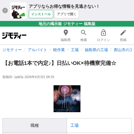
アプリならお得な情報を見逃さない！
インストール
アプリで開く
地元の掲示板 ジモティー 福島版
福島県
検索
ログイン
投稿
ジモティー
アルバイト
軽作業
工場
福島県の工場
郡山市の工
【お電話1本で内定♪】日払いOK×待機寮完備☆
投稿ID: 1pld3y
2026年6月3日 08:33
職種
工場