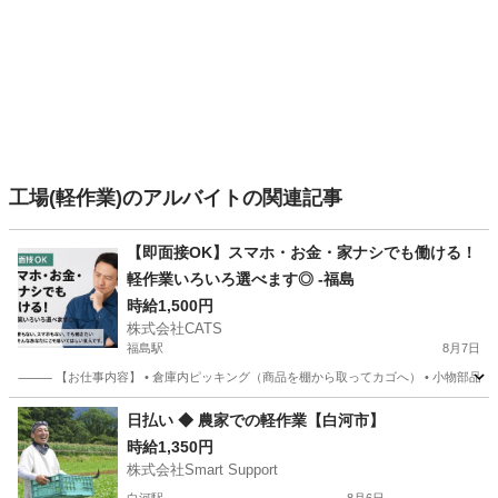
工場(軽作業)のアルバイトの関連記事
【即面接OK】スマホ・お金・家ナシでも働ける！
軽作業いろいろ選べます◎ -福島
時給1,500円
株式会社CATS
福島駅
8月7日
⸻ 【お仕事内容】 • 倉庫内ピッキング（商品を棚から取ってカゴへ） • 小物部品や医
福島
福島市
福島駅
仕分け
ライン
日払い ◆ 農家での軽作業【白河市】
時給1,350円
株式会社Smart Support