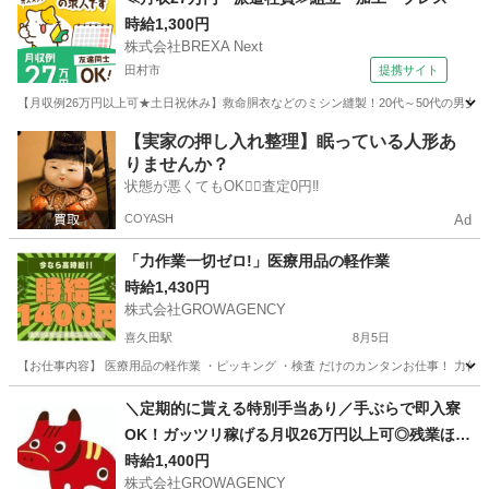
時給1,300円
株式会社BREXA Next
田村市
提携サイト
【月収例26万円以上可★土日祝休み】救命胴衣などのミシン縫製！20代～50代の男女
福島
田村市
その他
【実家の押し入れ整理】眠っている人形あ
りませんか？
状態が悪くてもOK🙆‍♀️査定0円‼️
COYASH
Ad
「力作業一切ゼロ!」医療用品の軽作業
時給1,430円
株式会社GROWAGENCY
喜久田駅
8月5日
【お仕事内容】 医療用品の軽作業 ・ピッキング ・検査 だけのカンタンお仕事！ 力作業なしなの
福島
郡山市
喜久田駅
工場
時給
＼定期的に貰える特別手当あり／手ぶらで即入寮
OK！ガッツリ稼げる月収26万円以上可◎残業ほぼ
ナシ♪
時給1,400円
株式会社GROWAGENCY