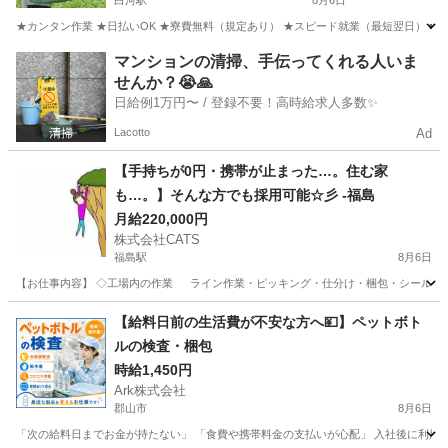
白河駅
8月6日
★カンタン作業 ★日払いOK ★寮費無料（規定あり） ★スピード就業（最短翌日） ■ 
福島
白河市
白河駅
仕分け
雑草
マンションの清掃、手伝ってくれる人いま
せんか？😭🙏
日給例1万円〜 / 登録不要！高時給求人多数✨
Lacotto
Ad
【手持ちが0円・携帯が止まった…。住む家
も…。】そんな方でも採用可能☆彡 -福島
月給220,000円
株式会社CATS
福島駅
8月6日
【お仕事内容】 ◇工場内の作業 ライン作業・ピッキング・仕分け・梱包・シール貼りな
福島
福島市
福島駅
仕分け
ライン
【給料日前の生活費が不安な方へ💴】ペットボト
ルの検査・梱包
時給1,450円
Ark株式会社
郡山市
8月6日
「次の給料日までお金が持たない」 「食費や携帯料金の支払いが心配」 入社後に利用できる