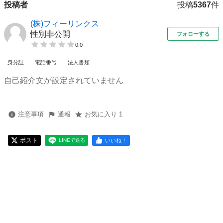
投稿者
投稿
5367
件
(株)フィーリンクス
性別非公開
フォローする
0.0
身分証
電話番号
法人書類
自己紹介文が設定されていません
注意事項
通報
お気に入り 1
ポスト
いいね！
LINEで送る