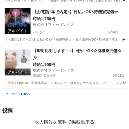
＜主な作業内容＞ 組み立て： 手作業や電動ドライバーを使用して部品を取り付け バリ取
和歌山
和歌山市
工場
電動
【お電話1本で内定♪】日払いOK×待機寮完備☆
時給1,750円
株式会社フィーリンクス
アルバイト
いわき市
6月4日
【お電話1本で内定♪】日払いOK×待機寮完備☆ ＜完全未経験OK・即就業可能！＞ 組み立て
福島
いわき市
工場
時給
【即対応対します！♪】日払いOK☆待機寮完備☆
彡
時給1,900円
株式会社フィーリンクス
アルバイト
愛知県 名古屋市
5月11日
＜完全未経験OK・即就業可能！＞ 組み立て・検査などの作業スタッフ！！ ☆未経験でも高時
愛知
名古屋市
軽作業
時給
ページTOPへ
投稿
求人情報を無料で掲載出来る