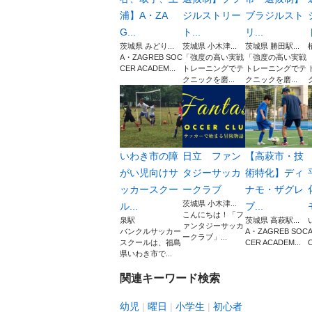
浦】A・ZA
ジルストリー
ブラジルスト
G...
ト...
リ...
茨城県 みどり...
茨城県 小木津...
茨城県 勝田駅...
A・ZAGREB SOC
「強度の高い実戦
「強度の高い実戦
CER ACADEM...
トレーニングでテ
トレーニングでテ
クニックを磨...
クニックを磨...
いわき市の障
日立 ファン
【高萩市・技
がい児向けサ
タジーサッカ
術特化】ディ
ッカースクー
ークラブ
ナモ・ザグレ
茨城県 小木津...
ル...
ブ...
​こんにちは！「フ
泉駅
茨城県 高萩駅...
ァンタジーサッカ
バンクルサッカー
A・ZAGREB SOC
ークラブ」...
スクールは、福島
CER ACADEM...
C
県いわき市で...
関連キーワード検索
幼児
曜日
小学生
初心者