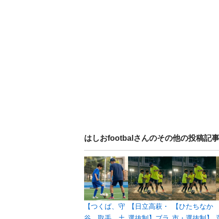
はしおfootbal
さんのその他の投稿記
【つくば、守
【日立高萩・
【ひたちなか
谷、取手、土
選抜制】ブラ
市・選抜制】