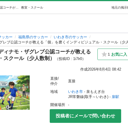
【いわき市泉小名浜・技術特化】ディナモ・ザグレブ公認コーチが教える「個」を磨くインディビジュアル・スクール（少人数制） (はしおfootbal) 泉のサッカーの生徒募集・教室・スクールの広告掲示板｜ジモティー
教室・スクール
地元の掲示
サッカー
福島県のサッカー
いわき市のサッカー
グレブ公認コーチが教える「個」を磨くインディビジュアル・スクール（少
ディナモ・ザグレブ公認コーチが教える
1
お気に入
・スクール（少人数制）
（投稿ID : 1i7lr0）
作成
2026年8月4日 08:42
直接/
直接
仲介
地域
いわき市
 - 泉もえぎ台
JR常磐線(取手～いわき) - 
泉駅
開催場所
-
投稿者にメールで問い合わせ