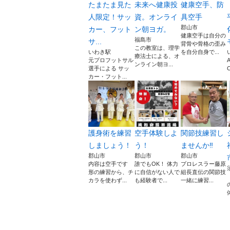
たまたま見た
未来へ健康投
健康空手、防
人限定！サッ
資。オンライ
具空手
郡山市
カー、フット
ン朝ヨガ。
健康空手は自分の
福島市
サ...
背骨や骨格の歪み
この教室は、理学
いわき駅
を自分自身で...
療法士による、オ
元プロフットサル
ンライン朝ヨ...
選手による サッ
C
カー・フット...
護身術を練習
空手体験しよ
関節技練習し
しましょう！
う！
ませんか‼️
郡山市
郡山市
郡山市
内容は空手です
誰でもOK！ 体力
プロレスラー藤原
形の練習から、チ
に自信がない人で
組長直伝の関節技
カラを使わず...
も経験者で...
一緒に練習...