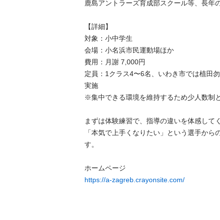
​鹿島アントラーズ育成部スクール等、長年の
​【詳細】

​対象：小中学生

​会場：小名浜市民運動場ほか

​費用：月謝 7,000円

​定員：1クラス4〜6名、いわき市では植田
実施

※集中できる環境を維持するため少人数制と
​まずは体験練習で、指導の違いを体感してく
「本気で上手くなりたい」という選手から
す。

https://a-zagreb.crayonsite.com/