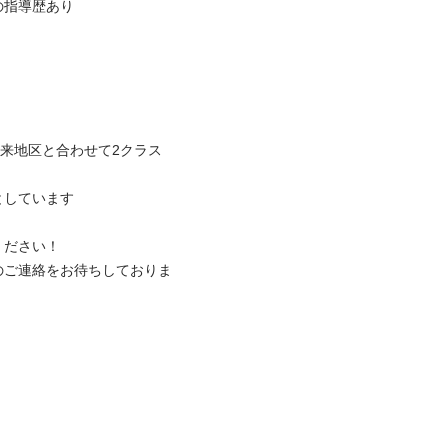
指導歴あり

勿来地区と合わせて2クラス
しています

ださい！

のご連絡をお待ちしておりま