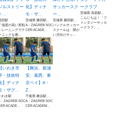
ジルストリー
化】ディナ
サッカースク
ークラブ
茨城県 高萩駅...
ト...
モ・ザ...
ー...
​こんにちは！「フ
植田駅
茨城県 勝田駅...
茨城県 勝田駅...
ァンタジーサッカ
「強度の高い実戦
A・ZAGREB SOC
バンクルサッカー
ークラブ」...
トレーニングでテ
CER ACADE...
スクールは、障が
クニックを磨...
い児向けサッ...
【いわき市
【舞浜、新浦
平・技術特
安、葛西、東
化】ディナ
京ベイ】A・
モ・ザグ...
Z...
いわき駅
千葉県 舞浜駅...
A・ZAGREB SOC
A・ZAGREB SOC
ER ACADE...
CER ACADEM...