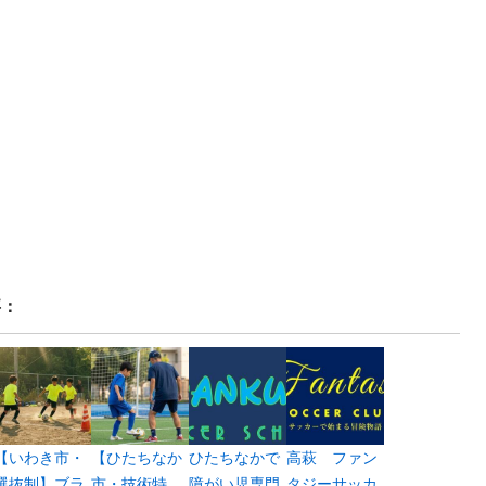
事：
【いわき市・
【ひたちなか
ひたちなかで
高萩 ファン
選抜制】ブラ
市・技術特
障がい児専門
タジーサッカ