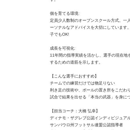
​個を育てる環境: 

定員少人数制のオープンスクール方式。一
ーソナルなアドバイスを大切にしています
子でもOK!

​成長を可視化: 

11年間の指導実績を活かし、選手の現在地
するための道筋を示します。

​【こんな選手におすすめ】

​チームでの練習だけでは物足りない

​利き足の技術や、ボールの置き所をこだわり
​試合で結果を出せる「本当の武器」を身につ
​【担当コーチ：大橋 弘幸】

​ディナモ・ザグレブ公認インディビジュアル
​サンパウロ州フットサル連盟公認指導者
