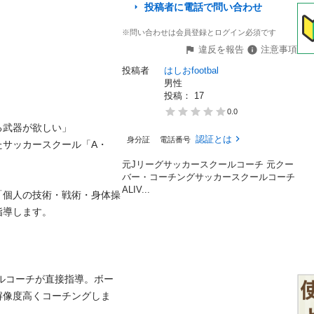
投稿者に電話で問い合わせ
※問い合わせは会員登録とログイン必須です
違反を報告
注意事項
投稿者
はしおfootbal
男性
投稿： 
17
0.0
武器が欲しい」

認証とは
身分証
電話番号
たサッカースクール「A・
元Jリーグサッカースクールコーチ 元クー
バー・コーチングサッカースクールコーチ
ALIV...
「個人の技術・戦術・身体操
導します。

解像度高くコーチングしま