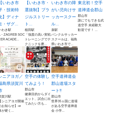
【いわき市
【いわき市・
いわき市の障
東北初！空手
平・技術特
選抜制】ブラ
がい児向けサ
道禅道会郡山
郡山市
化】ディナ
ジルストリー
ッカースクー
誰にでもできる武
モ・ザグ...
ト...
ル...
道空手 未経験大
いわき駅
植田駅
泉駅
歓迎です！ ...
A・ZAGREB SOC
「強度の高い実戦
バンクルサッカー
ER ACADE...
トレーニングでテ
スクールは、福島
クニックを磨...
県いわき市で...
シニアヨガ／
空手の体験し
空手道禅道会
福島県須賀川
てみよう！
郡山道場スタ
郡山市
市
ート‼️
健康目的からダイ
須賀川駅
郡山市
エット、試合に出
【シニアヨガ開催
世界35ヵ国に道場
てみたい方も...
のお知らせ】📣
がある空手道禅道
体が硬く...
会 小学...