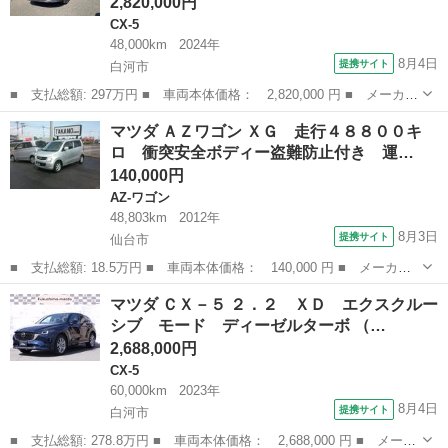
2,820,000円
CX-5
48,000km
2024年
8月4日
提携サイト
白河市
■ 支払総額: 297万円 ■ 車両本体価格： 2,820,000 円 ■ メーカー
名： マツダ ■ 車種名： ＣＸ－５ ■ グレード名： ２．０ ２
福島
白河市
CX-5
マツダ ＡＺワゴン ＸＧ 走行４８８００キ
０Ｓ ブラックトーンエディション ４ＷＤ ■ 排気量： 2000cc
ロ 衝突安全ボディー盗難防止付き 運…
■...
140,000円
AZ-ワゴン
48,803km
2012年
8月3日
提携サイト
仙台市
■ 支払総額: 18.5万円 ■ 車両本体価格： 140,000 円 ■ メーカー
名： マツダ ■ 車種名： ＡＺワゴン ■ グレード名： ＸＧ 走
宮城
仙台市
AZ-ワゴン
マツダ ＣＸ－５ ２．２ ＸＤ エクスクルー
行４８８００キロ 衝突安全ボディー盗難防止付き 運転席助手席エ
シブ モード ディーゼルターボ （…
アバック Ａ...
2,688,000円
CX-5
60,000km
2023年
8月4日
提携サイト
白河市
■ 支払総額: 278.8万円 ■ 車両本体価格： 2,688,000 円 ■ メーカ