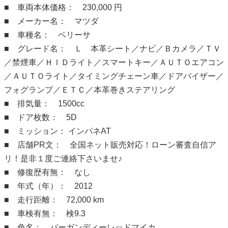
■ 車両本体価格： 230,000 円
■ メーカー名： マツダ
■ 車種名： ベリーサ
■ グレード名： Ｌ 本革シート／ナビ／Ｂカメラ／ＴＶ
／禁煙車／ＨＩＤライト／スマートキー／ＡＵＴＯエアコン
／ＡＵＴＯライト／タイミングチェーン車／ドアバイザー／
フォグランプ／ＥＴＣ／本革巻きステアリング
■ 排気量： 1500cc
■ ドア枚数： 5D
■ ミッション： インパネAT
■ 店舗PR文： 全国ネット販売対応！ローン審査自信ア
リ！是非１度ご連絡下さいませ♪
■ 修復歴有無： なし
■ 年式（年）： 2012
■ 走行距離： 72,000 km
■ 車検有無： 検9.3
■ 色名： バーガンディーレッドマイカ