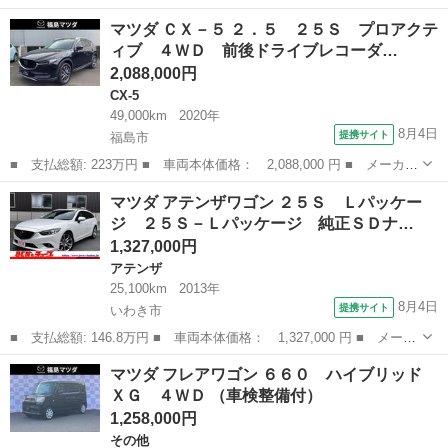
ー名： マツダ ■ 車種名： ＣＸ－５ ■ グレード名： ２．２
福島
白河市
CX-5
マツダ ＣＸ－５ ２．５ ２５Ｓ プロアクテ
ＸＤ エクスクルーシブ モード ディーゼルターボ ■ 排気量：
ィブ ４ＷＤ 前後ドライブレコーダ…
220...
2,088,000円
CX-5
49,000km
2020年
8月4日
提携サイト
福島市
■ 支払総額: 223万円 ■ 車両本体価格： 2,088,000 円 ■ メーカー
名： マツダ ■ 車種名： ＣＸ－５ ■ グレード名： ２．５ ２
福島
福島市
CX-5
マツダ アテンザワゴン ２５Ｓ Ｌパッケー
５Ｓ プロアクティブ ４ＷＤ 前後ドライブレコーダー ＥＴＣ
ジ ２５Ｓ－Ｌパッケージ 純正ＳＤナ…
■ 排気量...
1,327,000円
アテンザ
25,100km
2013年
8月4日
提携サイト
いわき市
■ 支払総額: 146.8万円 ■ 車両本体価格： 1,327,000 円 ■ メーカ
ー名： マツダ ■ 車種名： アテンザワゴン ■ グレード名： ２
福島
いわき市
アテンザ
マツダ フレアワゴン ６６０ ハイブリッド
５Ｓ Ｌパッケージ ２５Ｓ－Ｌパッケージ 純正ＳＤナビゲーショ
ＸＧ ４ＷＤ （車検整備付）
ン フル...
1,258,000円
その他