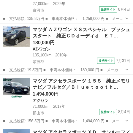
27,000km
2022年
8月4日
提携サイト
白河市
■ 支払総額: 135.8万円 ■ 車両本体価格： 1,258,000 円 ■ メーカ
ー名： マツダ ■ 車種名： フレアワゴン ■ グレード名： ６６
福島
白河市
その他
マツダ ＡＺワゴン ＸＳスペシャル プッシュ
０ ハイブリッド ＸＧ ４ＷＤ ■ 排気量： 660cc ■ ドア枚数...
スタート 純正ＣＤオーディオ ＥＴ…
180,000円
AZ-ワゴン
135,100km
2010年
7月31日
提携サイト
紫波郡
■ 支払総額: 19.8万円 ■ 車両本体価格： 180,000 円 ■ メーカー
名： マツダ ■ 車種名： ＡＺワゴン ■ グレード名： ＸＳスペ
岩手
紫波郡
AZ-ワゴン
マツダ アクセラスポーツ １５Ｓ 純正メモリ
シャル プッシュスタート 純正ＣＤオーディオ ＥＴＣ スマート
ナビ／フルセグ／Ｂｌｕｅｔｏｏｔｈ…
キー ■ 排...
1,494,000円
アクセラ
71,000km
2017年
8月4日
提携サイト
郡山市
■ 支払総額: 156.3万円 ■ 車両本体価格： 1,494,000 円 ■ メーカ
ー名： マツダ ■ 車種名： アクセラスポーツ ■ グレード名：
福島
郡山市
アクセラ
マツダ アクセラスポーツ ＸＤ サンルーフ／
１５Ｓ 純正メモリナビ／フルセグ／Ｂｌｕｅｔｏｏｔｈ／ＣＤ／Ｄ