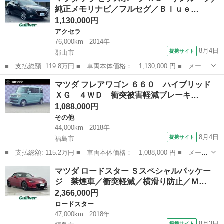
純正メモリナビ／フルセグ／Ｂｌｕｅ…
ＶＤ／Ｕ...
1,130,000円
アクセラ
76,000km
2014年
8月4日
提携サイト
郡山市
■ 支払総額: 119.8万円 ■ 車両本体価格： 1,130,000 円 ■ メーカ
ー名： マツダ ■ 車種名： アクセラスポーツ ■ グレード名：
福島
郡山市
アクセラ
マツダ フレアワゴン ６６０ ハイブリッド
ＸＤ サンルーフ／純正メモリナビ／フルセグ／Ｂｌｕｅｔｏｏｔｈ
ＸＧ ４ＷＤ 衝突被害軽減ブレーキ…
／ＤＶＤ...
1,088,000円
その他
44,000km
2018年
8月4日
提携サイト
福島市
■ 支払総額: 115.2万円 ■ 車両本体価格： 1,088,000 円 ■ メーカ
ー名： マツダ ■ 車種名： フレアワゴン ■ グレード名： ６６
福島
福島市
その他
マツダ ロードスター Ｓスペシャルパッケー
０ ハイブリッド ＸＧ ４ＷＤ 衝突被害軽減ブレーキ バックカ
ジ 禁煙車／衝突軽減／横滑り防止／Ｍ…
メラ Ｅ...
2,366,000円
ロードスター
47,000km
2018年
8月3日
提携サイト