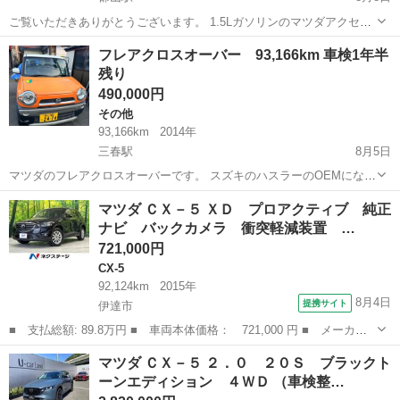
ご覧いただきありがとうございます。 1.5Lガソリンのマツダアクセラ
です。 主に通勤に3年間使用してました。 社外パーツ等はなしです。
福島
郡山市
郡山駅
アクセラ
フレアクロスオーバー 93,166km 車検1年半
フル純正です。 事故歴なし、禁煙車両です。 購入時は約8万キロで現
残り
在106289キロです。...
490,000円
その他
93,166km
2014年
三春駅
8月5日
マツダのフレアクロスオーバーです。 スズキのハスラーのOEMになり
ます。 走行距離は93,166kmです。 走っていて特に異常等も感じませ
福島
田村郡
三春駅
その他
マツダ ＣＸ－５ ＸＤ プロアクティブ 純正
んでした。 冬タイヤも付けます。 もし売れないようならお盆明けに処
ナビ バックカメラ 衝突軽減装置 …
分します。 ...
721,000円
CX-5
92,124km
2015年
8月4日
提携サイト
伊達市
■ 支払総額: 89.8万円 ■ 車両本体価格： 721,000 円 ■ メーカー
名： マツダ ■ 車種名： ＣＸ－５ ■ グレード名： ＸＤ プロ
福島
伊達市
CX-5
マツダ ＣＸ－５ ２．０ ２０Ｓ ブラックト
アクティブ 純正ナビ バックカメラ 衝突軽減装置 レーダークル
ーンエディション ４ＷＤ （車検整…
ーズ 禁煙車...