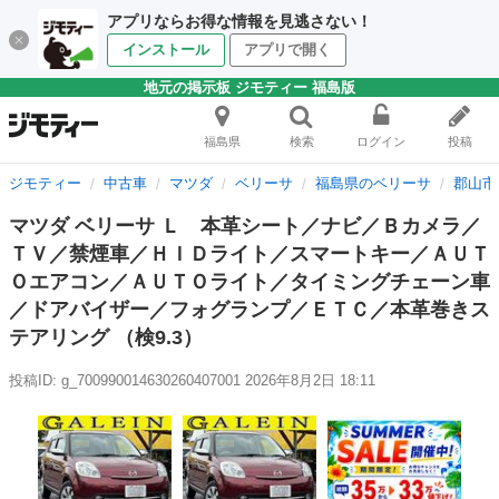
アプリならお得な情報を見逃さない！
インストール
アプリで開く
地元の掲示板 ジモティー 福島版
福島県
検索
ログイン
投稿
ジモティー
中古車
マツダ
ベリーサ
福島県のベリーサ
郡山市
マツダ ベリーサ Ｌ 本革シート／ナビ／Ｂカメラ／
ＴＶ／禁煙車／ＨＩＤライト／スマートキー／ＡＵＴ
Ｏエアコン／ＡＵＴＯライト／タイミングチェーン車
／ドアバイザー／フォグランプ／ＥＴＣ／本革巻きス
テアリング （検9.3）
投稿ID: g_700990014630260407001
2026年8月2日 18:11