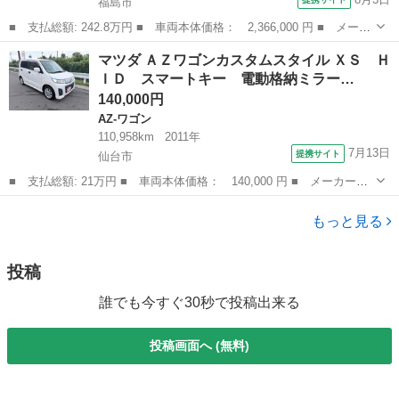
福島市
■ 支払総額: 242.8万円 ■ 車両本体価格： 2,366,000 円 ■ メーカ
ー名： マツダ ■ 車種名： ロードスター ■ グレード名： Ｓス
福島
福島市
ロードスター
マツダ ＡＺワゴンカスタムスタイル ＸＳ Ｈ
ペシャルパッケージ 禁煙車／衝突軽減／横滑り防止／ＭＴ車／マツ
ＩＤ スマートキー 電動格納ミラー…
ダコネク...
140,000円
AZ-ワゴン
110,958km
2011年
7月13日
提携サイト
仙台市
■ 支払総額: 21万円 ■ 車両本体価格： 140,000 円 ■ メーカー
名： マツダ ■ 車種名： ＡＺワゴンカスタムスタイル ■ グレー
宮城
仙台市
AZ-ワゴン
ド名： ＸＳ ＨＩＤ スマートキー 電動格納ミラー ベンチシー
もっと見る
ト ＣＶＴ 盗難...
投稿
誰でも今すぐ30秒で投稿出来る
投稿画面へ (無料)