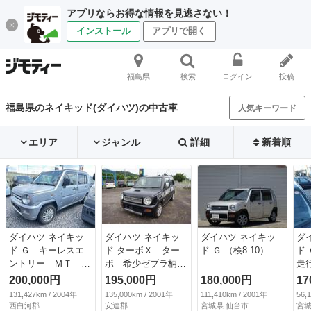
アプリならお得な情報を見逃さない！
インストール
アプリで開く
福島県
検索
ログイン
投稿
福島県のネイキッド(ダイハツ)の中古車
人気キーワード
エリア
ジャンル
詳細
新着順
ダイハツ ネイキッ
ダイハツ ネイキッ
ダイハツ ネイキッ
ダ
ド Ｇ キーレスエ
ド ターボＸ ター
ド Ｇ （検8.10）
ド
ントリー ＭＴ Ｕ
ボ 希少ゼブラ柄
走
ＳＢ アルミホイー
ナビ ＨＩＤ １４
ｍ
200,000円
195,000円
180,000円
17
ル 衝突安全ボデ
インチアルミホイー
け
131,427km / 2004年
135,000km / 2001年
111,410km / 2001年
56,
ィ エアコン パワ
ル 衝突安全ボデ
お
西白河郡
安達郡
宮城県 仙台市
宮城