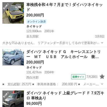
4WDターボのダイハツ・ネイキッド(GF-L760S)になります。 車検はタ
福島
相馬市
ネイキッド
車両
車検残令和４年７月まで！ダイハツネイキッ
イヤを通常サイズのものに交換すれば問題なく通せます。軽の規格に
ド
入る範囲で...
200,000円
オンライン決済
ネイキッド
123,000km
2001年
喜久田駅
3月8日
大きな凹みありません。 リアフェンダー爪折りしてるので塗装剥がれ
少しあります。 タイヤは、トーヨーのオープンカントリー付けます。
福島
郡山市
喜久田駅
ネイキッド
Bluetooth
ダイハツ ネイキッド Ｇ キーレスエントリ
ケンウッドナビ付きBluetooth使えます。 車検７月に通したばかりで
ー ＭＴ ＵＳＢ アルミホイール 衝…
す。 エアコンコンプレ...
200,000円
ネイキッド
131,427km
2004年
7月29日
提携サイト
西白河郡
■ 支払総額: 25万円 ■ 車両本体価格： 200,000 円 ■ メーカー
名： ダイハツ ■ 車種名： ネイキッド ■ グレード名： Ｇ キ
福島
西白河郡
ネイキッド
ダイハツ ネイキッド 上級グレード Ｆ 7.9万キ
ーレスエントリー ＭＴ ＵＳＢ アルミホイール 衝突安全ボデ
ロ 車検あり
ィ エアコン パワ...
99,000円