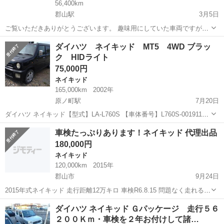
56,400km
郡山駅
3月5日
ご覧いただきありがとうございます。 趣味用にしていた車両ですが転
勤引越しのため手放すことになりました。 こちらの引越しの都合上3
福島
郡山市
郡山駅
ネイキッド
車両
ダイハツ ネイキッド MT5 4WD ブラッ
月中に処分したく、3/8に処分先へ持ち込む予定なので3/7までの受付
ク HIDライト
にします。(お取引の日時...
75,000円
ネイキッド
165,000km
2002年
原ノ町駅
7月20日
ダイハツ ネイキッド【型式】LA-L760S 【車体番号】L760S-0019111
【年式】14年12月/2006年12月 【エンジン型式】 EFDET 【類別区分
福島
南相馬市
原ノ町駅
ネイキッド
ミッション
車検たっぷりあります！ネイキッド 代理出品
型式】11027-0008 【カラー番号】黒/N05 ...
180,000円
ネイキッド
120,000km
2015年
郡山市
9月24日
2015年式ネイキッド 走行距離12万キロ 車検R6.8.15 問題なく走れると
思います 詳細は直接見て確認していただけたらと思います！ クレジッ
福島
郡山市
ネイキッド
走行距離
ダイハツ ネイキッド Ｇパッケージ 走行５６
ト決済可です！ 18万円～ 条件の良い方にお譲りします🙇‍♀️！ 名...
２００Ｋｍ・車検を２年お付けして諸…