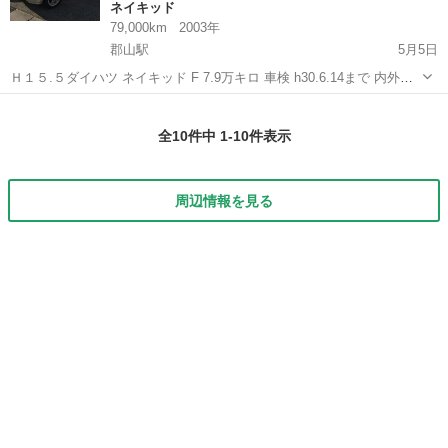
ネイキッド
79,000km
2003年
郡山駅
5月5日
Ｈ１５.５ダイハツ ネイキッド F 7.9万キロ 車検 h30.6.14まで 内外綺
麗で調子も良いです。 ナビもありますが、開閉が悪いので、手で開け
福島
郡山市
郡山駅
ネイキッド
グレード
ています^ ^ 名義変更又は、抹消は書類をいただいてこちらで行いま
全10件中 1-10件表示
す。 ...
周辺情報を見る