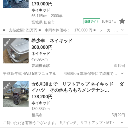
170,000円
ネイキッド
56,115km
2000年
10月17日
提携サイト
宮城県 仙台市
■ 支払総額: 21万円 ■ 車両本体価格： 170,000 円 ■ メーカー
名： ダイハツ ■ 車種名： ネイキッド ■ グレード名： Ｇパッ
宮城
仙台市
ネイキッド
希少車 ネイキッド
ケージ 走行５６２００Ｋｍ・車検を２年お付けして諸費用込みのお
300,000円
支払総額です。そ...
ネイキッド
49,896km
磐城棚倉駅
8月9日
平成15年式 4WD 5速マニュアル 49896km 車庫保管にて綺麗で
す！一見の価値あり キャンプ流行なんで、ベース車として最高だとお
福島
東白川郡
磐城棚倉駅
ネイキッド
希少
☆6月30まで リフトアップ ネイキッド ダ
もいます 個人出品なんで、現車確認を必ずお願いします！
イハツ その他もろもろメンテナン…
178,200円
ネイキッド
130,387km
相馬市
5月29日
ご覧いただき有難うございます。 約2インチ、リフトアップ・MT・