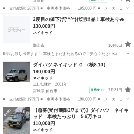
安達郡
■ 支払総額: 28万円 ■ 車両本体価格： 195,000 円 ■ メーカー
名： ダイハツ ■ 車種名： ネイキッド ■ グレード名： ターボ
福島
安達郡
ネイキッド
2度目の値下げ(*^^*)代理出品！車検あり🚗
Ｘ ターボ 希少ゼブラ柄 ナビ ＨＩＤ １４インチアルミホイー
130,000円
ル 衝突安全ボデ...
ネイキッド
郡山市
10月8日
即決お渡し出来ます！ 車検もまだまだあるのでご安心ください😊！
18万円⇒15万円⇒13万円へ変更です！ ご連絡頂けたら嬉しいです🙇‍♀️
福島
郡山市
ネイキッド
ダイハツ ネイキッド Ｇ （検8.10）
2015年式ネイキッド 車検R6.8.15 問題なく走れると思います 詳...
180,000円
ネイキッド
111,410km
2001年
7月31日
提携サイト
宮城県 仙台市
■ 支払総額: 19万円 ■ 車両本体価格： 180,000 円 ■ メーカー
名： ダイハツ ■ 車種名： ネイキッド ■ グレード名： Ｇ ■
宮城
仙台市
ネイキッド
【急募(受付期限3/7まで)】ダイハツ ネイキ
排気量： 660cc ■ ドア枚数： 5D ■ ミッション： AT4速 ■ ...
ッド 車検たっぷり 5.6万キロ
110,000円
ネイキッド