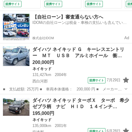
ーステアリング パ
ィ キーレスエント
れ
提携サイト
提携サイト
提携サイト
提
ワーウィンドウ
リー 運転席エアバ
（
（検10.6）
ッグ 助手席エアバ
別
【自社ローン】審査通らない方へ
ッグ オートマチッ
IDOMの自社ローンは税金・車検の支払いも含んでいる
ク パワーステアリ
ので毎月の支払額は一定
ング （車検整備
付）
Ad
株式会社IDOM
ダイハツ ネイキッド Ｇ キーレスエントリ
ー ＭＴ ＵＳＢ アルミホイール 衝…
200,000円
ネイキッド
131,427km
2004年
7月29日
提携サイト
西白河郡
■ 支払総額: 25万円 ■ 車両本体価格： 200,000 円 ■ メーカー
名： ダイハツ ■ 車種名： ネイキッド ■ グレード名： Ｇ キ
福島
西白河郡
ネイキッド
ダイハツ ネイキッド ターボＸ ターボ 希少
ーレスエントリー ＭＴ ＵＳＢ アルミホイール 衝突安全ボデ
ゼブラ柄 ナビ ＨＩＤ １４インチ…
ィ エアコン パワ...
195,000円
ネイキッド
135,000km
2001年
6月28日
提携サイト