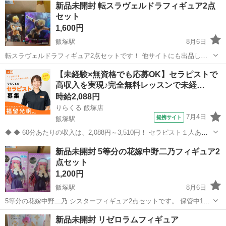
新品未開封 転スラヴェルドラフィギュア2点
セット
1,600円
飯塚駅
8月6日
転スラヴェルドラフィギュア2点セットです！ 他サイトにも出品して
おりますので急遽削除する場合あります( * . .)"
福岡
飯塚市
飯塚駅
フィギュア
セット
【未経験×無資格でも応募OK】セラピストで
高収入を実現♪完全無料レッスンで未経…
時給2,088円
りらくる 飯塚店
7月4日
提携サイト
飯塚駅
◆ ◆ 60分あたりの収入は、2,088円～3,510円！ セラピスト１人あた
りの施術数がコロナ禍前と比べて1.3倍に増加！ 一生モノの技術を身に
福岡
飯塚市
飯塚駅
セラピスト
新品未開封 5等分の花嫁中野二乃フィギュア2
付けてしっかり稼ぐなら今がチャンス！ ★応募後の流れ★詳細欄もご
点セット
覧下さい...
1,200円
飯塚駅
8月6日
5等分の花嫁中野二乃 シスターフィギュア2点セットです。 保管中1つ
の方が少し箱の上側にへこみあります。 まとめ売りのためお安くして
福岡
飯塚市
飯塚駅
フィギュア
シスター
新品未開封 リゼロラムフィギュア
ます。 バラ売り→1点700円