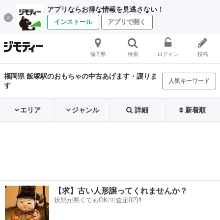
アプリならお得な情報を見逃さない！
インストール
アプリで開く
福岡県
検索
ログイン
投稿
福岡県 飯塚駅のおもちゃの中古あげます・譲りま
人気キーワード
す
エリア
ジャンル
詳細
新着順
【求】古い人形譲ってくれませんか？
状態が悪くてもOK🙆‍♀️査定0円‼️