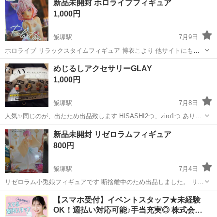
新品未開封 ホロライブフィギュア
1,000円
飯塚駅
7月9日
ホロライブ リラックスタイムフィギュア 博衣こより 他サイトにも出
品している為急遽削除する場合もあります(*.ˬ.)"
福岡
飯塚市
飯塚駅
フィギュア
ホロライブ
めじるしアクセサリーGLAY
1,000円
飯塚駅
7月8日
人気✨同じのが、出たため出品致します HISASHI2つ、ziro1つ ありま
す！とても可愛いです！
福岡
飯塚市
飯塚駅
フィギュア
GLAY
新品未開封 リゼロラムフィギュア
800円
飯塚駅
7月4日
リゼロラム小兎娘フィギュアです 断捨離中のため出品しました。 リゼ
ロのフィギュアはレムよりラムの方が出荷数が少なく希少との事で集
福岡
飯塚市
飯塚駅
フィギュア
リゼロ
【スマホ受付】イベントスタッフ★未経験
めておりました。 他サイトにも出品しておりますので急遽削除する場
OK！週払い対応可能♪手当充実◎ 株式会…
合もあります。