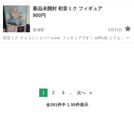
る当社！ 専任のコーディネーターがあなたの希望をしっかりお伺いし
福岡
飯塚市
飯塚駅
受付
新品未開封 初音ミク フィギュア
て、お仕事探しに丁寧に向き合います！ ＼＼うれしい高収入×週払い♪
900円
／／ 高収入でしっか...
飯塚駅
6月21日
初音ミク チョコミントパールver. フィギュアです！ artBy祐 とても可
愛いです(*´ω`*)片付けていてコレクション整理の為出品です♪ 他サイト
福岡
飯塚市
飯塚駅
フィギュア
初音ミク
にも出品しておりますので急遽削除する事もあります。
1
2
3
...
次へ
全391件中 1-50件表示