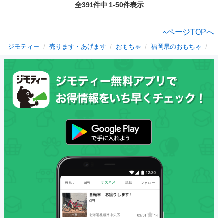
全391件中 1-50件表示
ページTOPへ
ジモティー
売ります・あげます
おもちゃ
福岡県のおもちゃ
飯