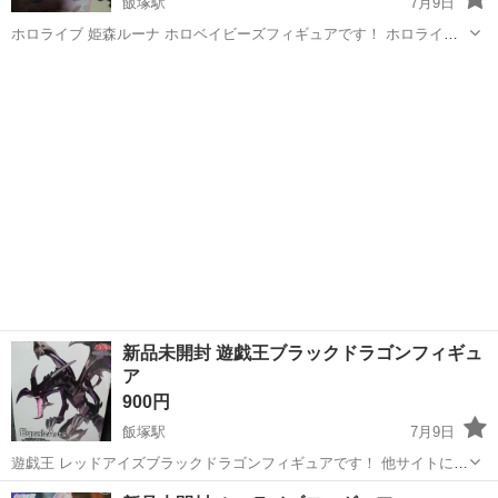
飯塚駅
7月9日
ホロライブ 姫森ルーナ ホロベイビーズフィギュアです！ ホロライブ
メンバーが赤ちゃん化したシリーズのフィギュアです！ めちゃくちゃ
福岡
飯塚市
飯塚駅
フィギュア
ホロライブ
可愛いです(*^_^*) 他サイトにて売れた場合は削除します( .ˬ.)"
新品未開封 遊戯王ブラックドラゴンフィギュ
ア
900円
飯塚駅
7月9日
遊戯王 レッドアイズブラックドラゴンフィギュアです！ 他サイトにも
出品しておりますので急遽削除する場合もあります(*.ˬ.)"
福岡
飯塚市
飯塚駅
フィギュア
遊戯王