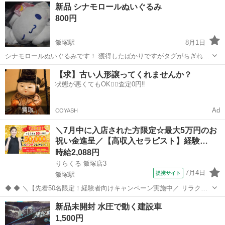
福岡
飯塚市
飯塚駅
おもちゃ
マジカルボンゴ
新品 シナモロールぬいぐるみ
ットです(^^) マジカルボンゴ動作確認済み つなげてぽん バイキンマ
800円
ン紛失 メロデ...
飯塚駅
8月1日
シナモロールぬいぐるみです！ 獲得したばかりですがタグがちぎれて
おりましたのでついてません。 他サイトにも出品しておりますので急
福岡
飯塚市
飯塚駅
おもちゃ
シナモロール
【求】古い人形譲ってくれませんか？
遽削除する場合もあります
状態が悪くてもOK🙆‍♀️査定0円‼️
Ad
COYASH
＼7月中に入店された方限定☆最大5万円のお
祝い金進呈／【高収入セラピスト】経験…
時給2,088円
りらくる 飯塚店3
7月4日
提携サイト
飯塚駅
◆ ◆ ＼【先着50名限定！経験者向けキャンペーン実施中／ リラクゼ
ーション経験者限定！ 2026年7月1日以降にご応募いただき、7月中に1
福岡
飯塚市
飯塚駅
セラピスト
新品未開封 水圧で動く建設車
回以上入店された先着50名の方へ、20,000円をプレゼント！ さらに、
1,500円
東京都・...