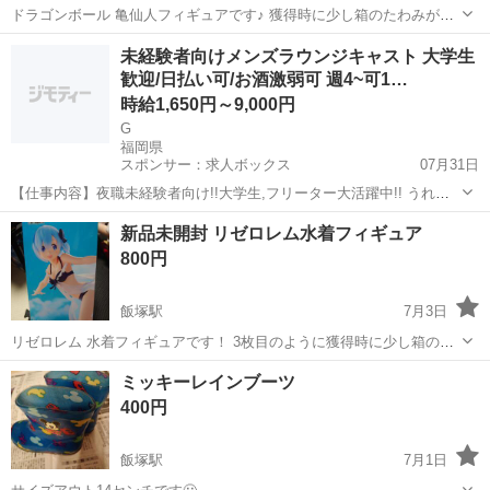
ドラゴンボール 亀仙人フィギュアです♪ 獲得時に少し箱のたわみがあ
ります。 他サイトにも出品している為売れ次第削除いたします
福岡
飯塚市
飯塚駅
フィギュア
亀仙人
未経験者向けメンズラウンジキャスト 大学生
歓迎/日払い可/お酒激弱可 週4~可1…
時給1,650円～9,000円
G
福岡県
スポンサー：求人ボックス
07月31日
【仕事内容】夜職未経験者向け!!大学生,フリーター大活躍中!! うれし
い給料手渡し 『汗かきたくない!立ち仕事,歩き回り続けるの嫌だ! でも
アルバイト・パート
新品未開封 リゼロレム水着フィギュア
接客業したい!室内で楽しく安定収入得つつ, 昼職より素早くがっつり
800円
稼ぎたい』 →こう思う方...
飯塚駅
7月3日
リゼロレム 水着フィギュアです！ 3枚目のように獲得時に少し箱のた
わみがあります。
福岡
飯塚市
飯塚駅
フィギュア
リゼロレム
ミッキーレインブーツ
400円
飯塚駅
7月1日