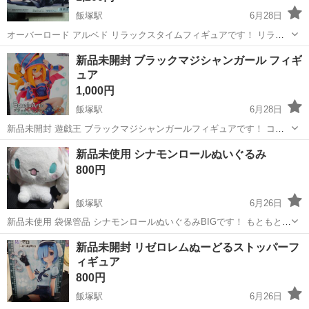
飯塚駅
6月28日
オーバーロード アルベド リラックスタイムフィギュアです！ リラッ
クスタイムフィギュアシリーズはとても可愛い作品が多くとても気に
福岡
飯塚市
飯塚駅
フィギュア
オーバーロード
新品未開封 ブラックマジシャンガール フィギ
入っておりましたが断捨離中の為出品させて頂きます(*.ˬ.)" 他サイトに
ュア
も出品してますので急遽...
1,000円
飯塚駅
6月28日
新品未開封 遊戯王 ブラックマジシャンガールフィギュアです！ コレ
クション整理の為出品させて頂きました。 こちら箱に少したわみがあ
福岡
飯塚市
飯塚駅
フィギュア
ブラックマジシャン
新品未使用 シナモンロールぬいぐるみ
りますので相場よりお安くさせて頂きました(*.ˬ.)"
800円
飯塚駅
6月26日
新品未使用 袋保管品 シナモンロールぬいぐるみBIGです！ もともとタ
グがありませんでした。 サイズ約30×35cm
福岡
飯塚市
飯塚駅
おもちゃ
シナモンロール
新品未開封 リゼロレムぬーどるストッパーフ
ィギュア
800円
飯塚駅
6月26日