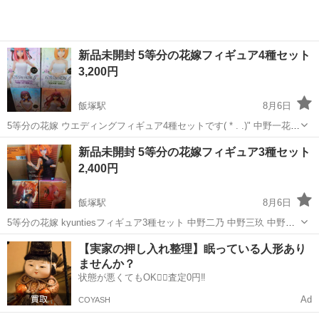
新品未開封 5等分の花嫁フィギュア4種セット
3,200円
飯塚駅
8月6日
5等分の花嫁 ウエディングフィギュア4種セットです( * . .)" 中野一花は
友達にあげてしまい4種セットの販売となります。 中野三玖のみバラ
福岡
飯塚市
飯塚駅
フィギュア
セット
新品未開封 5等分の花嫁フィギュア3種セット
売り可能→800円
2,400円
飯塚駅
8月6日
5等分の花嫁 kyuntiesフィギュア3種セット 中野二乃 中野三玖 中野四
葉です！ 中野二乃のみバラ売り可能です→800円
福岡
飯塚市
飯塚駅
フィギュア
セット
【実家の押し入れ整理】眠っている人形あり
ませんか？
状態が悪くてもOK🙆‍♀️査定0円‼️
Ad
COYASH