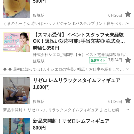
500円
(*....
飯塚駅
6月26日
くまのぷーさん 赤いほっぺ メガジャンボパステルプリント寝そべりぬ
いぐるみです。 袋保管しております(*.ˬ.)" 断捨離中の為出品させて頂
福岡
飯塚市
飯塚駅
おもちゃ
プーさん
【スマホ受付】イベントスタッフ★未経験
きました(*.ˬ.)"
OK！週払い対応可能♪手当充実◎ 株式会…
時給1,850円
株式会社シエロ_福岡県【★】ベスト電器福岡飯塚店/KB6
7月24日
提携サイト
飯塚駅
◆ ◆ 最初に知ってほしい!!シエロの特長♪ 幅広くお仕事を紹介してい
る当社！ 専任のコーディネーターがあなたの希望をしっかりお伺いし
福岡
飯塚市
飯塚駅
携帯ショップ
リゼロ レムリラックスタイムフィギュア
て、お仕事探しに丁寧に向き合います！ ＼＼うれしい高収入×週払い♪
1,000円
／／ 高収入でしっか...
飯塚駅
6月26日
新品未開封！ リゼロレム リラックスタイムフィギュア ふとした瞬間
のオフショットフィギュアのためとても可愛くて人気です！ 他サイト
福岡
飯塚市
飯塚駅
おもちゃ
リゼロレム
新品未開封！リゼロレムフィギュア
にも出品しておりますので急遽削除すらこともあります！
800円