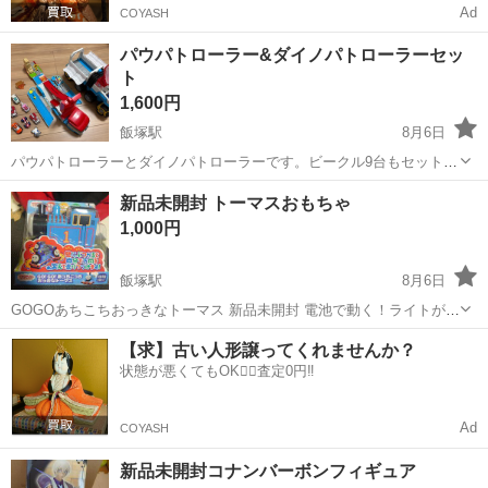
Ad
COYASH
パウパトローラー&ダイノパトローラーセッ
ト
1,600円
飯塚駅
8月6日
パウパトローラーとダイノパトローラーです。ビークル9台もセットで
す。写真にあるものが全てで、箱はありません。使用感ありますので
福岡
飯塚市
飯塚駅
おもちゃ
新品未開封 トーマスおもちゃ
ご理解いただける方のみご購入頂ければと思います。
1,000円
飯塚駅
8月6日
GOGOあちこちおっきなトーマス 新品未開封 電池で動く！ライトが光
る！走りながら目も動く！ スイッチのONとOFFで動きます！壁にぶ
福岡
飯塚市
飯塚駅
フィギュア
トーマス
【求】古い人形譲ってくれませんか？
つかってもなんのその！方向を変えて動きます♪ 目もキョロキョロ動
状態が悪くてもOK🙆‍♀️査定0円‼️
きライトも光ります！ 他...
Ad
COYASH
新品未開封コナンバーボンフィギュア