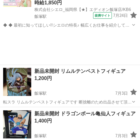
時給1,850円
株式会社シエロ_福岡県【★】エディオン飯塚店/KB6
7月24日
提携サイト
飯塚駅
◆ ◆ 最初に知ってほしい!!シエロの特長♪ 幅広くお仕事を紹介してい
る当社！ 専任のコーディネーターがあなたの希望をしっかりお伺いし
福岡
飯塚市
飯塚駅
その他
て、お仕事探しに丁寧に向き合います！ ＼＼うれしい高収入×週払い♪
／／ 高収入でしっか...
新品未開封 リムルテンペストフィギュア
1,200円
飯塚駅
7月3日
転スラ リムルテンペストフィギュアです 断捨離のため出品させて頂き
ます( . .)" 他サイトにも出品している為売れ次第削除いたします( . .)"
福岡
飯塚市
飯塚駅
フィギュア
断捨離
新品未開封 ドラゴンボール亀仙人フィギュア
1,400円
飯塚駅
7月3日