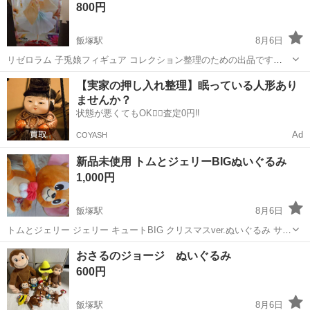
800円
飯塚駅
8月6日
リゼロラム 子兎娘フィギュア コレクション整理のための出品です
(*.ˬ.)"
福岡
飯塚市
飯塚駅
フィギュア
新品
【実家の押し入れ整理】眠っている人形あり
ませんか？
状態が悪くてもOK🙆‍♀️査定0円‼️
Ad
COYASH
新品未使用 トムとジェリーBIGぬいぐるみ
1,000円
飯塚駅
8月6日
トムとジェリー ジェリー キュートBIG クリスマスver.ぬいぐるみ サイ
ズ約35cm 袋保管してます。他サイトにも出品中のため急遽削除する
福岡
飯塚市
飯塚駅
おもちゃ
トムとジェリー
おさるのジョージ ぬいぐるみ
場合あります( * . .)"
600円
飯塚駅
8月6日