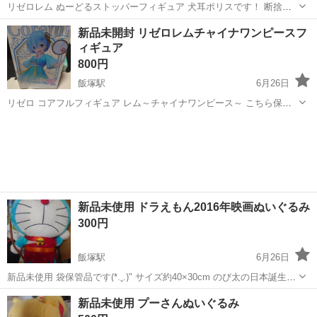
リゼロレム ぬーどるストッパーフィギュア 犬耳ポリスです！ 断捨離
中の為出品させて頂きます(*.ˬ.)"
福岡
飯塚市
飯塚駅
フィギュア
リゼロレム
新品未開封 リゼロレムチャイナワンピースフ
ィギュア
800円
飯塚駅
6月26日
リゼロ コアフルフィギュア レム～チャイナワンピース～ こちら保管
中に箱のへこみがありますので箱は気にされない方よろしくお願いし
福岡
飯塚市
飯塚駅
フィギュア
断捨離
ます(*.ˬ.)" コレクション断捨離中で他サイトにも出品中の為削除する場
合あります(*.ˬ.)"
新品未使用 ドラえもん2016年映画ぬいぐるみ
300円
飯塚駅
6月26日
新品未使用 袋保管品です(*.ˬ.)" サイズ約40×30cm のび太の日本誕生
2016年映画ぬいぐるみです！ 古いものですが袋保管していたため色あ
福岡
飯塚市
飯塚駅
おもちゃ
ドラえもん
新品未使用 プーさんぬいぐるみ
せ老化もなく綺麗でタグも美品です 断捨離中の為出品させて頂きます