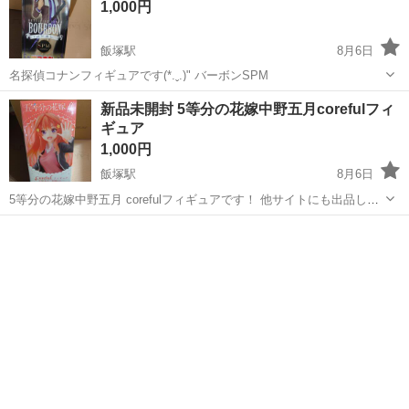
1,000円
飯塚駅
8月6日
名探偵コナンフィギュアです(*.ˬ.)" バーボンSPM
福岡
飯塚市
飯塚駅
フィギュア
名探偵コナン
新品未開封 5等分の花嫁中野五月corefulフィ
ギュア
1,000円
飯塚駅
8月6日
5等分の花嫁中野五月 corefulフィギュアです！ 他サイトにも出品して
おりますので急遽削除する場合あります( * . .)"
福岡
飯塚市
飯塚駅
フィギュア
新品