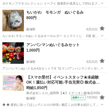
ポケモンプラモコレクション イーブイ 接着剤や道具なしで作れるプラ
モ！ 足を前後に動かせる！前足を開ける！おすわりポーズもできる！
福岡
飯塚市
飯塚駅
おもちゃ
イーブイ
ちいかわ モモンガ ぬいぐるみ
しっぽを動かせる！ 顔もにっこりの顔も選べます♪ 他サイトにも出品
800円
している為売れ次第削除し...
飯塚駅
6月21日
ちいかわ モモンガぬいぐるみキーホルダー エニマイくじ D賞 新品
被ってしまったので出品いたします。
福岡
飯塚市
飯塚駅
おもちゃ
ちい
アンパンマンぬいぐるみセット
1,000円
飯塚駅
6月21日
アンパンマンぬいぐるみ4点セットです SLマン/アンパンマンサンタ/ア
ンパンマン/赤ちゃんマンです！ ぬいぐるみのアンパンマンは全然好き
福岡
飯塚市
飯塚駅
おもちゃ
アンパンマン
【スマホ受付】イベントスタッフ★未経験
じゃなかったみたいで全く遊ばずずっと袋の中に眠っておりました！
OK！週払い対応可能♪手当充実◎ 株式会…
なのでとてと綺麗です アン...
時給1,850円
株式会社シエロ_福岡県【★】エディオン飯塚店/KB6
7月24日
提携サイト
飯塚駅
◆ ◆ 最初に知ってほしい!!シエロの特長♪ 幅広くお仕事を紹介してい