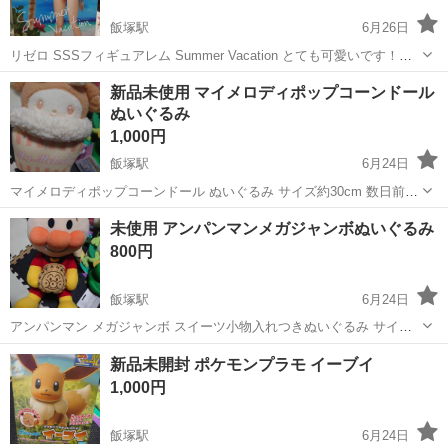
飯塚駅
6月26日
リゼロ SSSフィギュアレム Summer Vacation とても可愛いです！！
他サイトにも出品しておりますので急遽削除することもあります！！
福岡
飯塚市
飯塚駅
フィギュア
リゼロ
新品未使用 マイメロディポップコーンドール
ぬいぐるみ
1,000円
飯塚駅
6月24日
マイメロディポップコーンドール ぬいぐるみ サイズ約30cm 数日前ア
ミューズメントにてゲットしましたが片付けていてぬいぐるみは処分
福岡
飯塚市
飯塚駅
おもちゃ
新品
未使用 アンパンマンメガジャンボぬいぐるみ
している為出品させて頂きます。 袋にて保管しております♪
800円
飯塚駅
6月24日
アンパンマン メガジャンボ スイーツ小物入れつきぬいぐるみ サイズ
約縦45cm×横22cm 未使用で袋保管しておりとても美品ですがタグが
福岡
飯塚市
飯塚駅
おもちゃ
アンパンマン
新品未開封 ポケモンプラモ イーブイ
とれてしまった為初期のタグはついておりません
1,000円
飯塚駅
6月24日