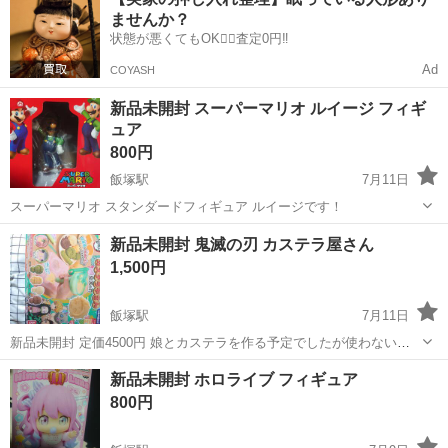
体セミナーの講師補助業務もあります。 。＋お仕事探しはコンシェル
ませんか？
スタッフにおまかせ＋。 あな...
状態が悪くてもOK🙆‍♀️査定0円‼️
Ad
COYASH
新品未開封 スーパーマリオ ルイージ フィギ
ュア
800円
飯塚駅
7月11日
スーパーマリオ スタンダードフィギュア ルイージです！
福岡
飯塚市
飯塚駅
フィギュア
ルイージ
新品未開封 鬼滅の刃 カステラ屋さん
1,500円
飯塚駅
7月11日
新品未開封 定価4500円 娘とカステラを作る予定でしたが使わないま
まなので断捨離でお安く出品させて頂きました まだ鬼滅の刃が好きな
福岡
飯塚市
飯塚駅
おもちゃ
鬼滅の刃
新品未開封 ホロライブ フィギュア
方いかがでしょうか？
800円