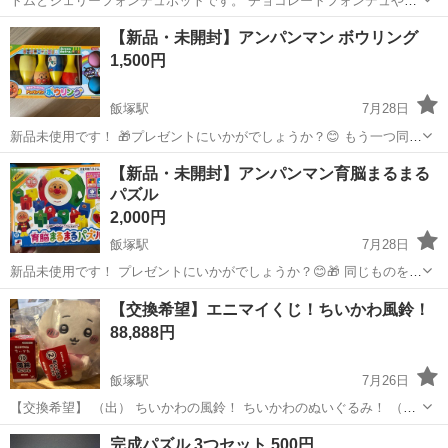
トムとジェリーフォンデュポットです。 チョコレートフォンデュやチ
ーズフォンデュが自宅で気軽に楽しめます♪♪ 他サイトにも出品してお
福岡
飯塚市
飯塚駅
ミニカー
トムとジェリー
【新品・未開封】アンパンマン ボウリング
りますので急遽削除する場合もあります。
1,500円
飯塚駅
7月28日
新品未使用です！ 🎁プレゼントにいかがでしょうか？😊 もう一つ同じ
ものを持っているので出品です！
福岡
飯塚市
飯塚駅
おもちゃ
ボウリング
【新品・未開封】アンパンマン育脳まるまる
パズル
2,000円
飯塚駅
7月28日
新品未使用です！ プレゼントにいかがでしょうか？😊🎁 同じものを持
っているので出品します！
福岡
飯塚市
飯塚駅
おもちゃ
【交換希望】エニマイくじ！ちいかわ風鈴！
88,888円
飯塚駅
7月26日
【交換希望】 （出） ちいかわの風鈴！ ちいかわのぬいぐるみ！ （希
望） うさぎの風鈴！ うさぎのぬいぐるみ！ 別々でも可能です！
福岡
飯塚市
飯塚駅
おもちゃ
ちい
完成パズル 3つセット 500円