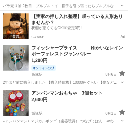
バラ売り🉑 2枚目 ブルブルトイ 帽子を引っ張ったらブルブルなり
ます 3枚目 がま口ポーチ 小物入れれます 4枚目 カラフルバルー
福岡
飯塚市
飯塚駅
その他
【実家の押し入れ整理】眠っている人形あり
ン ぶら下げれます 5枚目 にぎってピョン 触るとパリパリ言いま
ませんか？
す ドタキャンしない方、中...
状態が悪くてもOK🙆‍♀️査定0円‼️
Ad
COYASH
フィッシャープライス ゆかいなレイン
ボーフォレストジャンパルー
1,200円
オンライン決済
飯塚駅
8月6日
2年ほど前に購入しました 【購入時価格】10000円ぐらい 【傷などの
状態】とくに目立った傷はありません。 【アピールポイント】状態は
福岡
飯塚市
飯塚駅
おもちゃ
アンパンマンおもちゃ 3個セット
いいのでまだまだ使えます！ 動作確認済み 電池は抜いてお渡ししま
2,600円
す ドタキャンしない方...
飯塚駅
8月1日
⭐︎アンパンマン⭐︎ マジカルボンゴ（楽器玩具） つなげてぽん やわら
かボールパズル（知育玩具） メロディリモコン（知育玩具） の3個セ