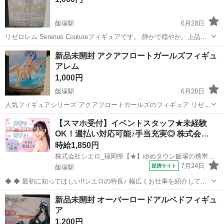
飯塚駅
6月28日
リゼロレム Serenus Coutureフィギュアです。 静かで穏やか。上品か
つ優雅な仕立て コレクション整理の為出品させて頂きます(*.ˬ.)" 他サ
福岡
飯塚市
飯塚駅
フィギュア
リゼロレム
新品未開封 アクアフロートガールズフィギュ
イトにも出品しているため売れ次第急遽削除する場合もあります。
アレム
1,000円
飯塚駅
6月28日
人気フィギュアシリーズ アクアフロートガールズのフィギュア リゼロ
のレムです！ 他サイトにも出品しているため急遽削除する場合もあり
福岡
飯塚市
飯塚駅
フィギュア
リゼロ
【スマホ受付】イベントスタッフ★未経験
ます。
OK！週払い対応可能♪手当充実◎ 株式会…
時給1,850円
株式会社シエロ_福岡県【★】ゆめタウン飯塚の携帯ショップ/KB6
7月24日
提携サイト
飯塚駅
◆ ◆ 最初に知ってほしい!!シエロの特長♪ 幅広くお仕事を紹介してい
る当社！ 専任のコーディネーターがあなたの希望をしっかりお伺いし
福岡
飯塚市
飯塚駅
携帯ショップ
新品未開封 オーバーロードアルベドフィギュ
て、お仕事探しに丁寧に向き合います！ ＼＼うれしい高収入×週払い♪
ア
／／ 高収入でしっか...
1,200円