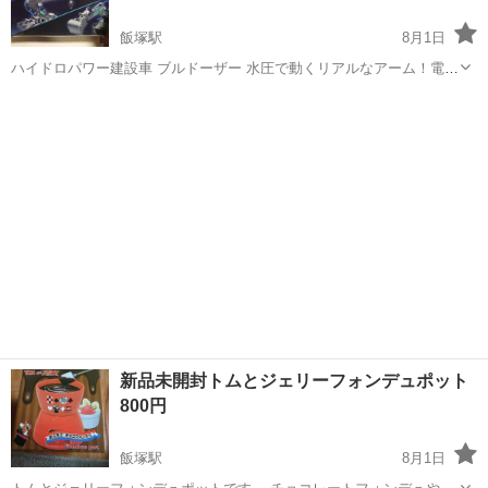
飯塚駅
8月1日
ハイドロパワー建設車 ブルドーザー 水圧で動くリアルなアーム！電池
不要な大迫力の建設車 リアルな動作のアーム 360°回転 キャタピラ走
福岡
飯塚市
飯塚駅
模型、プラモデル
キャタピラ
行 電池不要なのでずっと長く遊べます♪ 他サイトにも出品させて頂き
ますので急遽削除す...
新品未開封トムとジェリーフォンデュポット
800円
飯塚駅
8月1日