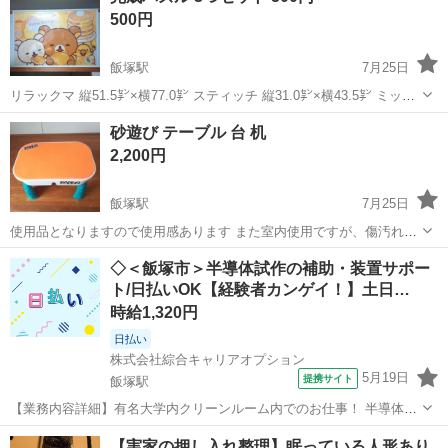
500円
飯塚駅
7月25日
リラックマ 縦51.5㌢×横77.0㌢ スティッチ 縦31.0㌢×横43.5㌢ ミッキ
ー 縦32.5㌢×横45.0㌢ 各パズルどれも糊付けせず、そのまま枠に入れ
福岡
直方市
飯塚駅
パズル
スティッチ
砂遊び テーブル 台 机
ておりますのでバラして再度遊ぶことが可能です 枠だけでも...
2,200円
飯塚駅
7月25日
使用品となりますので使用感あります また室内使用ですが、傷汚れ等
はあるかと思います 砂は抗菌のキネティックサンドを使用しておりま
福岡
直方市
飯塚駅
おもちゃ
子ども
◇＜飯塚市＞半導体試作の補助・装置サポー
す 若干ですが砂が互いに混じっております おもちゃ オモチャ 室内 子
ト/日払いOK【経験者カンゲイ！】土日…
ども 子供 知育 本...
時給1,320円
日払い
株式会社綜合キャリアオプション
5月19日
提携サイト
飯塚駅
【業務内容詳細】有名大学内クリーンルーム内でのお仕事！ 半導体試
作業務クリーンルーム内で年中快適に仕事できます！ 未経験OK半導
福岡
飯塚市
飯塚駅
工場
【実家の押し入れ整理】眠っている人形あり