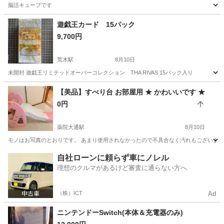
脳活キューブです
福岡
春日市
パズル
遊戯王カード 15パック
9,700円
荒木駅
8月10日
未開封 遊戯王リミテッドオーバーコレクション THA RIVAS 15パック入り
福岡
久留米市
荒木駅
カードゲーム
【美品】すべり台 お部屋用 ★ かわいいです ★
0円
薬院大通駅
8月10日
モノはお写真のとおりです。 あまり使用されなかったので不具合なく汚れもございません。 分解
福岡
福岡市
薬院大通駅
おもちゃ
すべり台
自社ローンに頼らず車にノレル
理想のクルマがあるけど審査に通らない方へ
（株）ICT
Ad
ニンテンドーSwitch(本体＆充電器のみ)