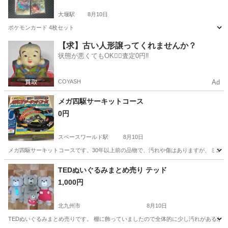
大堰駅
8月10日
ポケモンカード 4枚セット
福岡
三井郡
大堰駅
カードゲーム
【求】古い人形譲ってくれませんか？
状態が悪くてもOK🙆‍♀️査定0円‼️
COYASH
Ad
メガ四駆サーキットコース
0円
スペースワールド駅
8月10日
メガ四駆サーキットコースです。30年以上前の品物で、汚れや傷はありますが、ミニ
福岡
北九州市
スペースワールド駅
模型、プラモデル
TEDぬいぐるみまとめ売り テッド
1,000円
北九州市
8月10日
TEDぬいぐるみまとめ売りです。 棚に飾っていましたので全体的に少し汚れがあるか