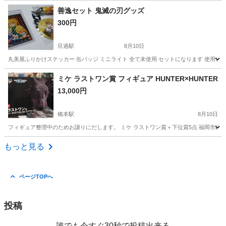
福岡
北九州市
おもちゃ
善逸セット 鬼滅の刃グッズ
300円
旦過駅
8月10日
丸美屋ふりかけステッカー 缶バッジ ミニライト 全て未使用 セットになります 使用し
福岡
北九州市
旦過駅
おもちゃ
鬼滅の刃
ミケ ラストワン賞 フィギュア HUNTER×HUNTER
13,000円
橋本駅
8月10日
フィギュア整理中のためお譲りにだします。 ミケ ラストワン賞＋下位賞5点 福岡市内手渡し
福岡
福岡市
橋本駅
フィギュア
もっと見る
ページTOPへ
投稿
誰でも今すぐ30秒で投稿出来る