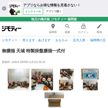
アプリならお得な情報を見逃さない！
インストール
アプリで開く
地元の掲示板 ジモティー 福岡版
福岡県
検索
ログイン
投稿
ジモティー
売ります・あげます
おもちゃ
五月人形
福岡県の五
御膳揃 天城 特製掛盤膳揃一式付
投稿ID: 1i26n4
2025年11月1日 05:10