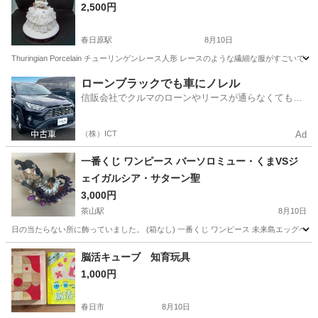
2,500円
春日原駅
8月10日
Thuringian Porcelain チューリンゲンレース人形 レースのような繊細な服がすごいです
福岡
大野城市
春日原駅
その他
チューリンゲン
ローンブラックでも車にノレル
信販会社でクルマのローンやリースが通らなくてもク
ルマをご利用いただけるサービスがあります！
（株）ICT
Ad
一番くじ ワンピース バーソロミュー・くまVSジ
ェイガルシア・サターン聖
3,000円
茶山駅
8月10日
日の当たらない所に飾っていました。 (箱なし) 一番くじ ワンピース 未来島エッグヘッド~Burst
福岡
福岡市
茶山駅
おもちゃ
くま
脳活キューブ 知育玩具
1,000円
春日市
8月10日