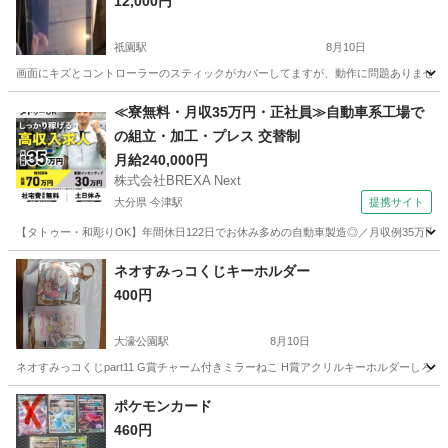
12,000円
祇園駅
8月10日
画面にキズとコントローラーのスティックがカバーしてますが、動作に問題ありません
福岡
福岡市
祇園駅
その他
≪寮無料・月収35万円・正社員≫自動車系工場で
の組立・加工・プレス 交替制
月給240,000円
株式会社BREXA Next
大分県 今津駅
提携サイト
【タトゥー・和彫りOK】年間休日122日でお休み多めの自動車製造◎／月収例35万円
大分
中津市
今津駅
その他
ネオすみっコくじキーホルダー
400円
大濠公園駅
8月10日
ネオすみっコくじpart11 G賞チャーム付きミラーねこ H賞アクリルキーホルダーしろ
福岡
福岡市
大濠公園駅
その他
ネオ
ポケモンカード
460円