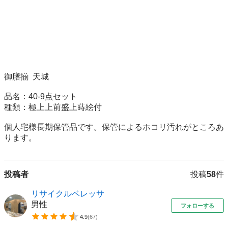
御膳揃  天城 

品名：40-9点セット

種類：極上上前盛上蒔絵付

個人宅様長期保管品です。保管によるホコリ汚れがところあ
ります。
投稿者
投稿
58
件
リサイクルベレッサ
男性
フォローする
4.9
(
67
)