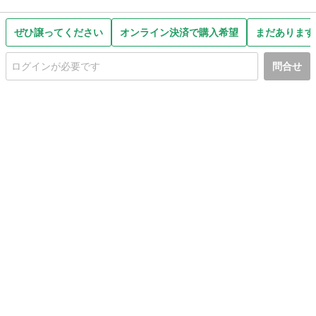
ぜひ譲ってください
オンライン決済で購入希望
まだあります
問合せ
初めての方へ
利用規約
プライバシーポリシー
プライバシー・ステートメント
健全化に資する運用方針
お問い合わせ
運営会社
サイトマップ
ご利用ガイド
フリーワードで探す
PC版で表示
都道府県選択
特定商取引法の表示
利用者情報の外部送信について