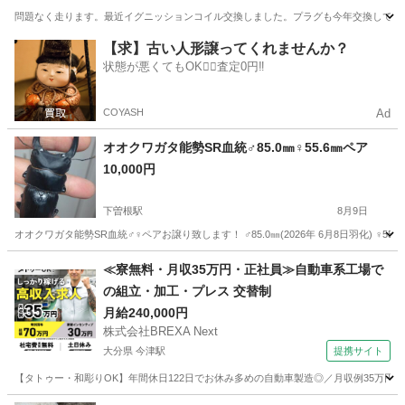
問題なく走ります。最近イグニッションコイル交換しました。プラグも今年交換してます。
福岡
田川市
下伊田駅
その他
【求】古い人形譲ってくれませんか？
状態が悪くてもOK🙆‍♀️査定0円‼️
COYASH
Ad
オオクワガタ能勢SR血統♂85.0㎜♀55.6㎜ペア
10,000円
下曽根駅
8月9日
オオクワガタ能勢SR血統♂♀ペアお譲り致します！ ♂85.0㎜(2026年 6月8日羽化) ♀55.6
福岡
北九州市
下曽根駅
その他
能勢
≪寮無料・月収35万円・正社員≫自動車系工場で
の組立・加工・プレス 交替制
月給240,000円
株式会社BREXA Next
大分県 今津駅
提携サイト
【タトゥー・和彫りOK】年間休日122日でお休み多めの自動車製造◎／月収例35万円