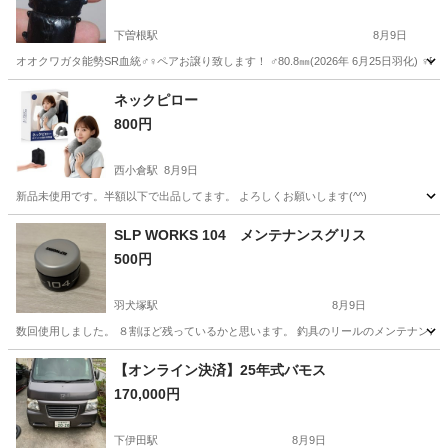
下曽根駅
8月9日
オオクワガタ能勢SR血統♂♀ペアお譲り致します！ ♂80.8㎜(2026年 6月25日羽化) ♀52.4
福岡
北九州市
下曽根駅
その他
能勢
ネックピロー
800円
西小倉駅
8月9日
新品未使用です。半額以下で出品してます。 よろしくお願いします(^^)
福岡
北九州市
西小倉駅
その他
SLP WORKS 104 メンテナンスグリス
500円
羽犬塚駅
8月9日
数回使用しました。 ８割ほど残っているかと思います。 釣具のリールのメンテナンスに
福岡
筑後市
羽犬塚駅
その他
【オンライン決済】25年式バモス
170,000円
下伊田駅
8月9日