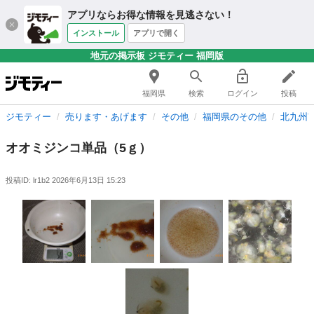
アプリならお得な情報を見逃さない！
インストール
アプリで開く
地元の掲示板 ジモティー 福岡版
福岡県
検索
ログイン
投稿
ジモティー
売ります・あげます
その他
福岡県のその他
北九州
オオミジンコ単品（5ｇ）
投稿ID: lr1b2
2026年6月13日 15:23