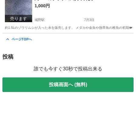
1,000円
売ります
城野駅
7月3日
約1.5Lのゾウリムシが入った水を販売します。 メダカや金魚や熱帯魚の稚魚の初期の
福岡
北九州市
城野駅
その他
ゾウリムシ
ページTOPへ
投稿
誰でも今すぐ30秒で投稿出来る
投稿画面へ (無料)