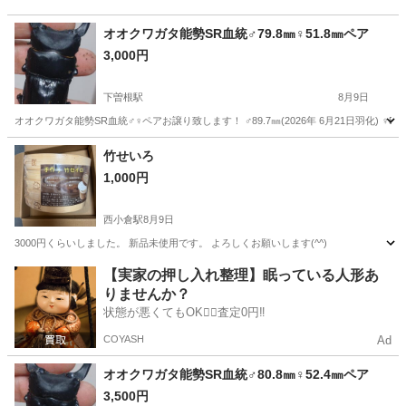
オオクワガタ能勢SR血統♂79.8㎜♀51.8㎜ペア
3,000円
下曽根駅
8月9日
オオクワガタ能勢SR血統♂♀ペアお譲り致します！ ♂89.7㎜(2026年 6月21日羽化) ♀51.8
福岡
北九州市
下曽根駅
その他
能勢
竹せいろ
1,000円
西小倉駅
8月9日
3000円くらいしました。 新品未使用です。 よろしくお願いします(^^)
福岡
北九州市
西小倉駅
その他
【実家の押し入れ整理】眠っている人形あ
りませんか？
状態が悪くてもOK🙆‍♀️査定0円‼️
COYASH
Ad
オオクワガタ能勢SR血統♂80.8㎜♀52.4㎜ペア
3,500円