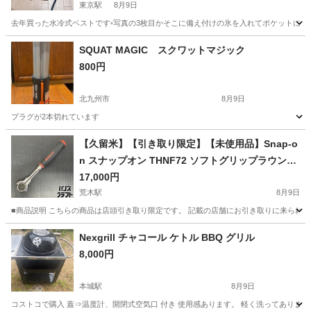
東京駅
8月9日
去年買った水冷式ベストです◦写真の3枚目かそこに備え付けの氷を入れてポケットに5
福岡
北九州市
東京駅
その他
SQUAT MAGIC スクワットマジック
800円
北九州市
8月9日
プラグが2本切れています
福岡
北九州市
その他
スクワットマジック
【久留米】【引き取り限定】【未使用品】Snap-o
n スナップオン THNF72 ソフトグリップラウンド
ヘッドラチェット 差込角:3/8へ加工済
17,000円
荒木駅
8月9日
■商品説明 こちらの商品は店頭引き取り限定です。 記載の店舗にお引き取りに来られる方のみ
福岡
久留米市
荒木駅
その他
Snap
Nexgrill チャコール ケトル BBQ グリル
8,000円
本城駅
8月9日
コストコで購入 蓋⇒温度計、開閉式空気口 付き 使用感あります。 軽く洗ってあります