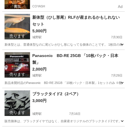
COYASH
Ad
新体型（ひし形尾）RLFが産まれるかもしれない
セット
5,000円
売ります
城野駅
7月30日
新体型とは、普通体型なのに尾ビレがひし形になってる個体のことです。 1枚目の画像の
福岡
北九州市
城野駅
その他
インスタ
Panasonic BD-RE 25GB 「10枚パック・日本
製」
2,000円
売ります
城野駅
7月29日
新品未開封品のPanasonic BD-RE 25GB 「10枚パック・日本製」1セットの
福岡
北九州市
城野駅
映像プレーヤー、レコーダー
ブラックタイド2（2ペア）
3,000円
Panasonic
売ります
城野駅
7月16日
販売個体は、ブラックダイヤではなく、自家産オリジナルのブラックタイド2です。 ブラ