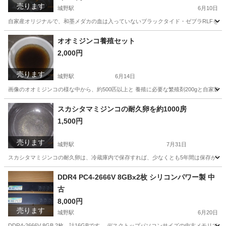
売ります
城野駅
6月10日
自家産オリジナルで、和墨メダカの血は入っていないブラックタイド・ゼブラRLFを オス
福岡
北九州市
城野駅
その他
フィン
オオミジンコ養殖セット
2,000円
売ります
城野駅
6月14日
画像のオオミジンコの様な中から、約500匹以上と 養殖に必要な繁殖剤200gと自家製P
福岡
北九州市
城野駅
その他
オオミジンコ
スカシタマミジンコの耐久卵を約1000房
1,500円
売ります
城野駅
7月31日
スカシタマミジンコの耐久卵は、冷蔵庫内で保存すれば、少なくとも5年間は保存ができ 
福岡
北九州市
城野駅
その他
スカシタマミジンコ
DDR4 PC4-2666V 8GBx2枚 シリコンパワー製 中
古
8,000円
売ります
城野駅
6月20日
DDR4-2666V 8GB 2枚 計16GBです。 デスクトップパソコンサイズの中古メモリです