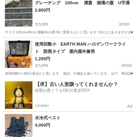
大分
中津市
今津駅
その他
グレーチング 100cm 溝蓋 側溝の蓋 U字溝
2,800円
北九州市
8月9日
サイズ 100cmx36cm 溝幅30cm用 特に変形もないと思います 汚れなどありますが
福岡
北九州市
その他
使用回数小 EARTH MAN ハロゲンワークライ
ト 防雨タイプ 屋内屋外兼用
1,200円
北九州市
8月9日
使用回数2〜3回の美品かと思います。 取説、付属品も揃っています。 以下、商品説明抜粋
福岡
北九州市
その他
【求】古い人形譲ってくれませんか？
状態が悪くてもOK🙆‍♀️査定0円‼️
COYASH
Ad
水冷式ベスト
4,000円