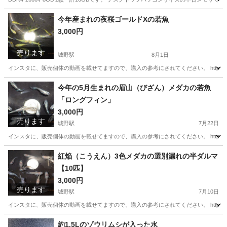
福岡
北九州市
城野駅
PCパーツ
DDR4
今年産まれの夜桜ゴールドXの若魚
3,000円
売ります
城野駅
8月1日
インスタに、販売個体の動画を載せてますので、購入の参考にされてください。 https://www.instagr
福岡
北九州市
城野駅
その他
夜桜
今年の5月生まれの眉山（びざん）メダカの若魚
「ロングフィン」
3,000円
売ります
城野駅
7月22日
インスタに、販売個体の動画を載せてますので、購入の参考にされてください。 https://www.instagr
福岡
北九州市
城野駅
その他
メダカ
紅焔（こうえん）3色メダカの選別漏れの半ダルマ
【10匹】
3,000円
売ります
城野駅
7月10日
インスタに、販売個体の動画を載せてますので、購入の参考にされてください。 https://www.instagr
福岡
北九州市
城野駅
その他
ダルマ
約1.5Lのゾウリムシが入った水