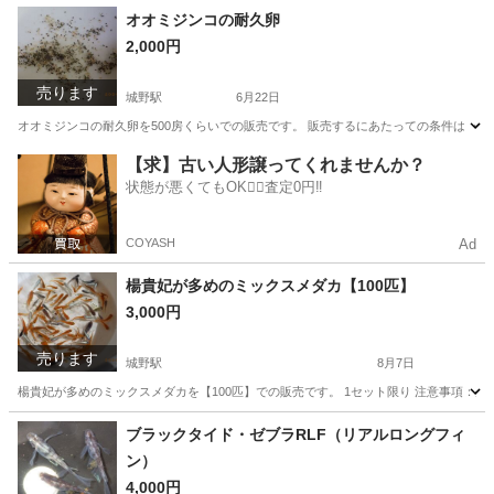
福岡
北九州市
城野駅
その他
ヒレ
オオミジンコの耐久卵
2,000円
売ります
城野駅
6月22日
オオミジンコの耐久卵を500房くらいでの販売です。 販売するにあたっての条件は ・1
福岡
北九州市
城野駅
その他
オオミジンコ
【求】古い人形譲ってくれませんか？
状態が悪くてもOK🙆‍♀️査定0円‼️
COYASH
Ad
楊貴妃が多めのミックスメダカ【100匹】
3,000円
売ります
城野駅
8月7日
楊貴妃が多めのミックスメダカを【100匹】での販売です。 1セット限り 注意事項：
福岡
北九州市
城野駅
その他
楊貴妃
ブラックタイド・ゼブラRLF（リアルロングフィ
ン）
4,000円