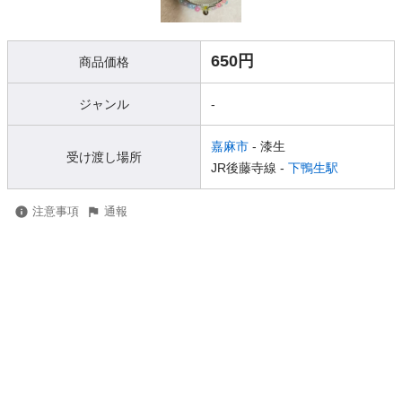
650円
商品価格
ジャンル
-
嘉麻市
- 漆生
受け渡し場所
JR後藤寺線 -
下鴨生駅
注意事項
通報