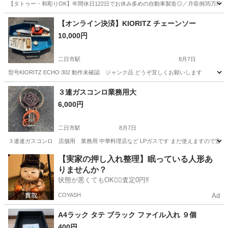
【タトゥー・和彫りOK】年間休日122日でお休み多めの自動車製造◎／月収例35万円
大分
中津市
今津駅
その他
【オンライン決済】KIORITZ チェーンソー
10,000円
二日市駅
8月7日
型号KIORITZ ECHO 302 動作未確認 ジャンク品 どうぞ宜しくお願いします
福岡
筑紫野市
二日市駅
その他
チェーンソー
３連ガスコンロ業務用大
6,000円
二日市駅
8月7日
３連連ガスコンロ 店舗用 業務用 中華料理店など LPガスです まだ使えますので宜
福岡
筑紫野市
二日市駅
その他
業務用
【実家の押し入れ整理】眠っている人形あ
りませんか？
状態が悪くてもOK🙆‍♀️査定0円‼️
COYASH
Ad
A4ラック タテ ブラック ファイル入れ ９個
400円