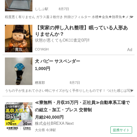
ししぶ駅
8月7日
程度悪く有りません ガラス蓋２枚付き 外掛けフィルター 水槽🐠金魚🐠熱帯魚🐠メダカ
福岡
古賀市
ししぶ駅
その他
水槽
【実家の押し入れ整理】眠っている人形あ
りませんか？
状態が悪くてもOK🙆‍♀️査定0円‼️
COYASH
Ad
犬 パピー サスペンダー
1,000円
糟屋郡
8月7日
うちの子が生まれて小さい時にサイズがなく手作りしたものです！ つけた感じは写真二
福岡
糟屋郡
その他
≪寮無料・月収35万円・正社員≫自動車系工場で
の組立・加工・プレス 交替制
月給240,000円
株式会社BREXA Next
大分県 今津駅
提携サイト