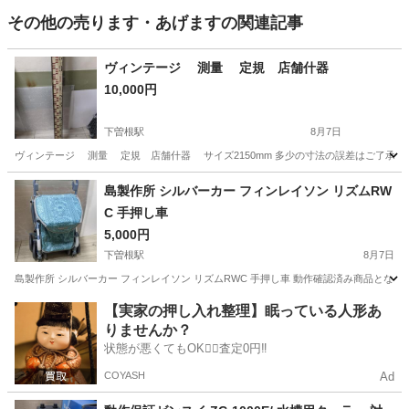
その他の売ります・あげますの関連記事
ヴィンテージ 測量 定規 店舗什器
10,000円
下曽根駅
8月7日
ヴィンテージ 測量 定規 店舗什器 サイズ2150mm 多少の寸法の誤差はご了承下
福岡
北九州市
下曽根駅
その他
什器
島製作所 シルバーカー フィンレイソン リズムRW
C 手押し車
5,000円
下曽根駅
8月7日
島製作所 シルバーカー フィンレイソン リズムRWC 手押し車 動作確認済み商品と
福岡
北九州市
下曽根駅
その他
シルバーカー
【実家の押し入れ整理】眠っている人形あ
りませんか？
状態が悪くてもOK🙆‍♀️査定0円‼️
COYASH
Ad