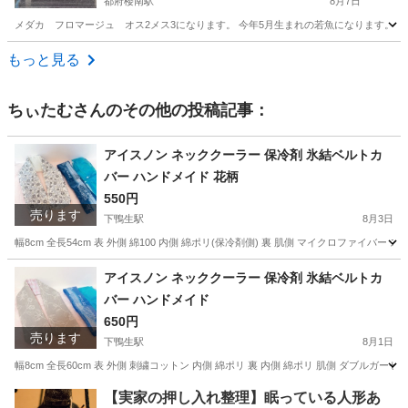
都府楼南駅
8月7日
メダカ フロマージュ オス2メス3になります。 今年5月生まれの若魚になります。 
福岡
太宰府市
都府楼南駅
その他
もっと見る
ちぃたむ
さんのその他の投稿記事：
アイスノン ネッククーラー 保冷剤 氷結ベルトカ
バー ハンドメイド 花柄
550円
売ります
下鴨生駅
8月3日
幅8cm 全長54cm 表 外側 綿100 内側 綿ポリ(保冷剤側) 裏 肌側 マイクロファイ
福岡
嘉麻市
下鴨生駅
その他
保冷剤
アイスノン ネッククーラー 保冷剤 氷結ベルトカ
バー ハンドメイド
650円
売ります
下鴨生駅
8月1日
幅8cm 全長60cm 表 外側 刺繍コットン 内側 綿ポリ 裏 内側 綿ポリ 肌側 ダブル
福岡
嘉麻市
下鴨生駅
その他
保冷剤
【実家の押し入れ整理】眠っている人形あ