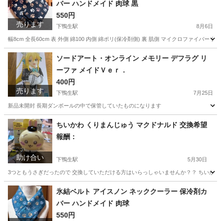
バー ハンドメイド 肉球 黒
550円
売ります
下鴨生駅
8月6日
幅8cm 全長60cm 表 外側 綿100 内側 綿ポリ(保冷剤側) 裏 肌側 マイクロファイバー
福岡
嘉麻市
下鴨生駅
その他
保冷剤
ソードアート・オンライン メモリー デフラグ リ
ーファ メイドＶｅｒ．
400円
売ります
下鴨生駅
7月25日
新品未開封 長期ダンボールの中で保管していたものになります
福岡
嘉麻市
下鴨生駅
フィギュア
ちいかわ くりまんじゅう マクドナルド 交換希望
報酬：
助け合い
下鴨生駅
5月30日
3つともうさぎだったので 交換していただける方はいらっしゃいませんか？？ ちいかわ
福岡
嘉麻市
下鴨生駅
交換したい
氷結ベルト アイスノン ネッククーラー 保冷剤カ
バー ハンドメイド 肉球
550円