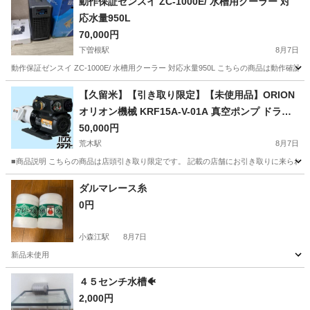
動作保証ゼンスイ ZC-1000E/ 水槽用クーラー 対
応水量950L
70,000円
下曽根駅
8月7日
動作保証ゼンスイ ZC-1000E/ 水槽用クーラー 対応水量950L こちらの商品は動
福岡
北九州市
下曽根駅
その他
水槽用クーラー
【久留米】【引き取り限定】【未使用品】ORION
オリオン機械 KRF15A-V-01A 真空ポンプ ドライ
ポンプ バキューム仕様 オイルフリー 三相200V
50,000円
荒木駅
8月7日
■商品説明 こちらの商品は店頭引き取り限定です。 記載の店舗にお引き取りに来られる方のみ
福岡
久留米市
荒木駅
その他
ダルマレース糸
0円
小森江駅
8月7日
新品未使用
福岡
北九州市
小森江駅
その他
ダルマ
４５センチ水槽🐠
2,000円