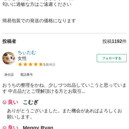
匂いに過敏な方はご遠慮ください

簡易包装での発送の価格になります
投稿者
投稿
1192
件
ちぃたむ
女性
フォローする
5.0
(
461
)
身分証
電話番号
おうちの整理をかね、少しづつ出品していこうと思っていま
す 中古品だとご理解頂ける方とお取引...
良い
こむぎ
ありがとうございました。また機会があればよろしくお
願いします。
良い
Meggy Ryan