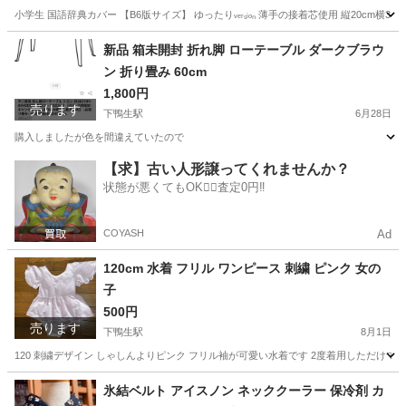
小学生 国語辞典カバー 【B6版サイズ】 ゆったりᵥₑᵣₛᵢₒₙ 薄手の接着芯使用 縦20cm横34c
福岡
嘉麻市
下鴨生駅
キッズ用品
たぬき
新品 箱未開封 折れ脚 ローテーブル ダークブラウ
ン 折り畳み 60cm
1,800円
売ります
下鴨生駅
6月28日
購入しましたが色を間違えていたので
福岡
嘉麻市
下鴨生駅
テーブル
ロー
【求】古い人形譲ってくれませんか？
状態が悪くてもOK🙆‍♀️査定0円‼️
COYASH
Ad
120cm 水着 フリル ワンピース 刺繍 ピンク 女の
子
500円
売ります
下鴨生駅
8月1日
120 刺繍デザイン しゃしんよりピンク フリル袖が可愛い水着です 2度着用しただけです
福岡
嘉麻市
下鴨生駅
キッズ用品
氷結ベルト アイスノン ネッククーラー 保冷剤 カ