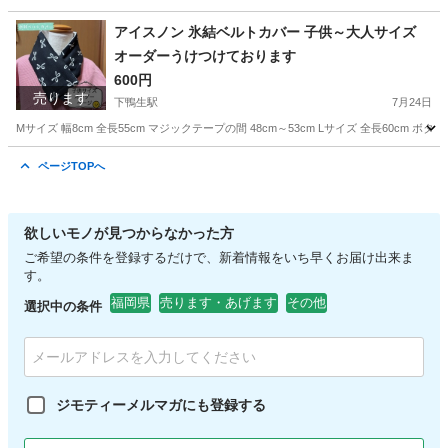
福岡
嘉麻市
下鴨生駅
キッズ用品
アイスノン 氷結ベルトカバー 子供～大人サイズ
オーダーうけつけております
600円
売ります
下鴨生駅
7月24日
Mサイズ 幅8cm 全長55cm マジックテープの間 48cm～53cm Lサイズ 全長60c
福岡
嘉麻市
下鴨生駅
その他
アイス
ページTOPへ
欲しいモノが見つからなかった方
ご希望の条件を登録するだけで、新着情報をいち早くお届け出来ま
す。
福岡県
売ります・あげます
その他
選択中の条件
ジモティーメルマガにも登録する