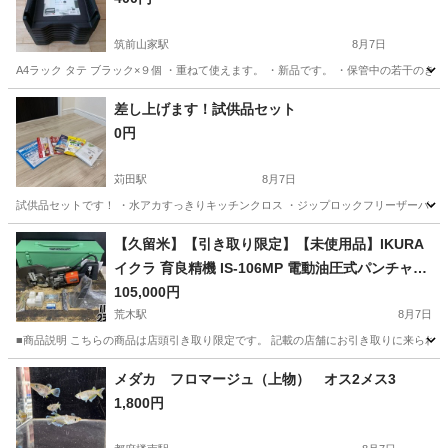
筑前山家駅
8月7日
A4ラック タテ ブラック×９個 ・重ねて使えます。 ・新品です。 ・保管中の若干
福岡
朝倉郡
筑前山家駅
その他
差し上げます！試供品セット
0円
苅田駅
8月7日
試供品セットです！ ・水アカすっきりキッチンクロス ・ジップロックフリーザーバッグ
福岡
京都郡
苅田駅
その他
試供品
【久留米】【引き取り限定】【未使用品】IKURA
イクラ 育良精機 IS-106MP 電動油圧式パンチャー
ミニパンチャー 20mm 単相100V 14.5kg
105,000円
荒木駅
8月7日
■商品説明 こちらの商品は店頭引き取り限定です。 記載の店舗にお引き取りに来られる方のみ
福岡
久留米市
荒木駅
その他
パンチャー
メダカ フロマージュ（上物） オス2メス3
1,800円