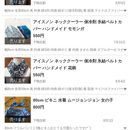
売ります
下鴨生駅
8月5日
幅8cm 全長60cm 表 外側 綿100 内側 綿ポリ(保冷剤側) 裏 肌側 マイクロファイ
福岡
嘉麻市
下鴨生駅
その他
保冷剤
アイスノン ネッククーラー 保冷剤 氷結ベルトカ
バー ハンドメイド モモンガ
550円
売ります
下鴨生駅
7月31日
幅8cm 全長54cm 表 外側 綿100 内側 綿ポリ 裏 内側 タオル 肌側 ダブルガーゼ
福岡
嘉麻市
下鴨生駅
その他
保冷剤
アイスノン ネッククーラー 保冷剤 氷結ベルトカ
バー ハンドメイド 花柄
550円
売ります
下鴨生駅
8月4日
幅8cm 全長59cm 表 外側 綿100 内側 綿ポリ(保冷剤側) 裏 肌側 マイクロファイバ
福岡
嘉麻市
下鴨生駅
その他
保冷剤
80cm ビキニ 水着 ムージョンジョン 女の子
800円
売ります
下鴨生駅
8月1日
80cm フリルパンツと3角ビキニがとても可愛かったです(*´`)