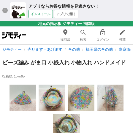
アプリならお得な情報を見逃さない！
インストール
アプリで開く
地元の掲示板 ジモティー 福岡版
福岡県
検索
ログイン
投稿
ジモティー
売ります・あげます
その他
福岡県のその他
嘉麻市
ビーズ編み がま口 小銭入れ 小物入れ ハンドメイド
投稿ID: 1pwr9o