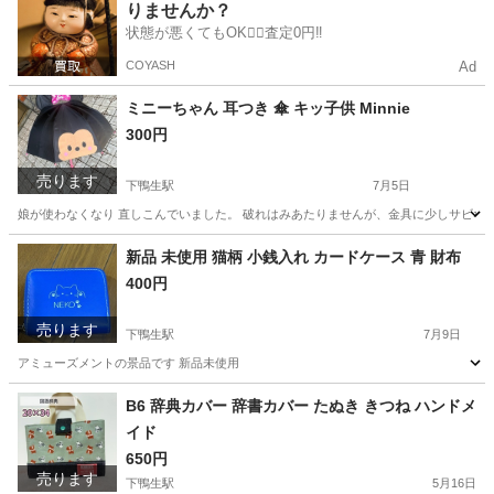
りませんか？
状態が悪くてもOK🙆‍♀️査定0円‼️
COYASH
Ad
ミニーちゃん 耳つき 傘 キッ子供 Minnie
300円
売ります
下鴨生駅
7月5日
娘が使わなくなり 直しこんでいました。 破れはみあたりませんが、金具に少しサビな
福岡
嘉麻市
下鴨生駅
キッズ用品
新品 未使用 猫柄 小銭入れ カードケース 青 財布
400円
売ります
下鴨生駅
7月9日
アミューズメントの景品です 新品未使用
福岡
嘉麻市
下鴨生駅
その他
B6 辞典カバー 辞書カバー たぬき きつね ハンドメ
イド
650円
売ります
下鴨生駅
5月16日