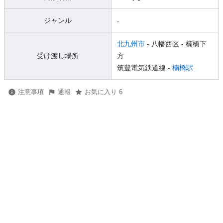
ジャンル
-
北九州市
- 八幡西区
- 楠橋下
受け渡し場所
方
筑豊電気鉄道線 -
楠橋駅
注意事項
通報
お気に入り 6