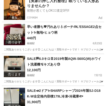
【実家の押し入れ整理】眠っている人形あ
りませんか？
状態が悪くてもOK🙆‍♀️査定0円‼️
COYASH
Ad
早い者勝ち💖汚れあり💧ポーチ👝L'ESSAGE2点セ
ット✨無地•ヒョウ柄
440円
売ります
楠橋駅
6月23日
ご閲覧ありがとうございます😊 こんにちは！買取サポートです！ ※プロフィールは必ずご一
福岡
北九州市
楠橋駅
バッグ
セット
SALE🏁6.0キロ👖2019年製AQW-S60G(W)ホワイ
ト洗濯機🫧キズあり😓
12,100円
売ります
楠橋駅
7月7日
ご閲覧ありがとうございます😊 こんにちは！買取サポートです！ ※プロフィールは必ずご一読下さいませ。
福岡
北九州市
楠橋駅
生活家電
AQW
SALE📣2ドア✨SHARPシャープ2024年製SJ-D18
K-W全定格内容積179L冷凍•冷蔵庫🐟
31,900円