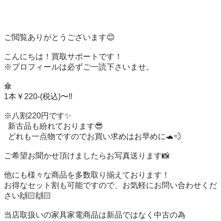
ご閲覧ありがとうございます😊

こんにちは！買取サポートです！

※プロフィールは必ずご一読下さいませ。

傘

1本￥220-(税込)〜‼️

※八割220円です✨️

  新古品も紛れております😎

  どれも一点物ですのでお買い求めはお早めに🐢💨

ご希望お聞かせ頂けましたらお写真送ります📸

他にも様々な商品を多数取り揃えております！

お得なセット割も可能です︎ので、お気軽にお問い合わせくだ
さい🙌🏻🙌🏻

当店取扱いの家具家電商品は新品ではなく中古の為
