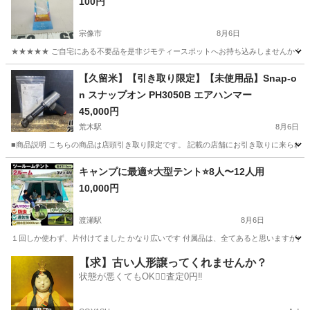
100円
宗像市
8月6日
★★★★★ ご自宅にある不要品を是非ジモティースポットへお持ち込みしませんか？ 家
福岡
宗像市
その他
スポット
【久留米】【引き取り限定】【未使用品】Snap-o
n スナップオン PH3050B エアハンマー
45,000円
荒木駅
8月6日
■商品説明 こちらの商品は店頭引き取り限定です。 記載の店舗にお引き取りに来られる方のみ
福岡
久留米市
荒木駅
その他
キャンプに最適⭐️大型テント⭐️8人〜12人用
10,000円
渡瀬駅
8月6日
１回しか使わず、片付けてました かなり広いです 付属品は、全てあると思いますが分か
福岡
みやま市
渡瀬駅
その他
【求】古い人形譲ってくれませんか？
状態が悪くてもOK🙆‍♀️査定0円‼️