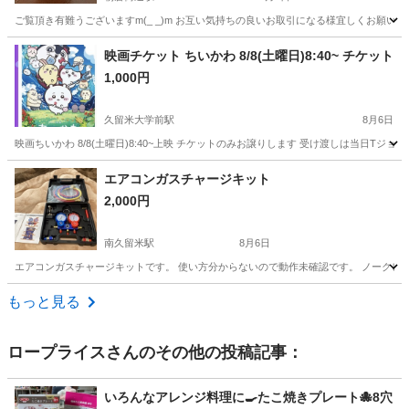
ご覧頂き有難うございますm(_ _)m お互い気持ちの良いお取引になる様宜しくお願い致
福岡
筑紫野市
朝倉街道駅
その他
状態
映画チケット ちいかわ 8/8(土曜日)8:40~ チケット
1,000円
久留米大学前駅
8月6日
映画ちいかわ 8/8(土曜日)8:40~上映 チケットのみお譲りします 受け渡しは当日Tジ
福岡
久留米市
久留米大学前駅
その他
エアコンガスチャージキット
2,000円
南久留米駅
8月6日
エアコンガスチャージキットです。 使い方分からないので動作未確認です。 ノークレー
福岡
久留米市
南久留米駅
その他
もっと見る
ロープライス
さんのその他の投稿記事：
いろんなアレンジ料理に🍳たこ焼きプレート🐙8穴