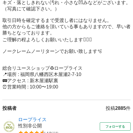
キズ・落としきれない汚れ・小さな凹みなどがございます。

（写真にて確認下さい。）

取引日時を確定するまで受渡し者にはなりません。

他の方からもご連絡を頂いている事もありますので、早い者
勝ちとなっております。

ご理解の程よろしくお願いいたします🙇🏻‍♀️

ノークレームノーリターンでお願い致します🫧

総合リユースショップ♻️ロープライス

📍場所 : 福岡県八幡西区木屋瀬2-7-10

🚃アクセス : 新木屋瀬駅裏

⏰営業時間 : 10:00〜19:00
投稿者
投稿
2885
件
ロープライス
性別非公開
フォローする