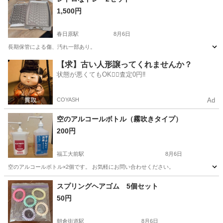
1,500円
春日原駅
8月6日
長期保管による傷、汚れ一部あり。
福岡
春日市
春日原駅
その他
【求】古い人形譲ってくれませんか？
状態が悪くてもOK🙆‍♀️査定0円‼️
COYASH
Ad
空のアルコールボトル（霧吹きタイプ）
200円
福工大前駅
8月6日
空のアルコールボトル×2個です。 お気軽にお問い合わせください。
福岡
福岡市
福工大前駅
その他
スプリングヘアゴム 5個セット
50円
朝倉街道駅
8月6日