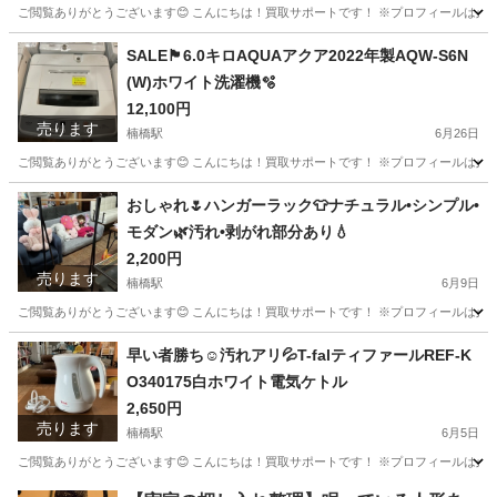
ご閲覧ありがとうございます😊 こんにちは！買取サポートです！ ※プロフィールは必ずご一
福岡
北九州市
楠橋駅
食器
商品
SALE🏴6.0キロAQUAアクア2022年製AQW-S6N
(W)ホワイト洗濯機🫧
12,100円
売ります
楠橋駅
6月26日
ご閲覧ありがとうございます😊 こんにちは！買取サポートです！ ※プロフィールは必ずご一読下さいませ。
福岡
北九州市
楠橋駅
生活家電
AQW
おしゃれ🌷ハンガーラック👕ナチュラル•シンプル•
モダン🌿汚れ•剥がれ部分あり💧
2,200円
売ります
楠橋駅
6月9日
ご閲覧ありがとうございます😊 こんにちは！買取サポートです！ ※プロフィールは必ずご一読
福岡
北九州市
楠橋駅
その他
早い者勝ち☺️汚れアリ💦T-falティファールREF-K
O340175白ホワイト電気ケトル
2,650円
売ります
楠橋駅
6月5日
ご閲覧ありがとうございます😊 こんにちは！買取サポートです！ ※プロフィールは必ずご一読下さいませ。 メー
福岡
北九州市
楠橋駅
キッチン家電
電気ケトル