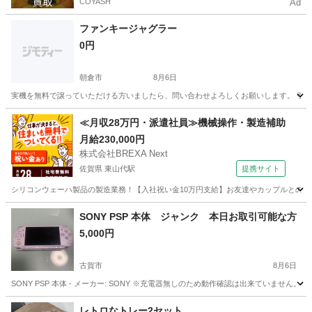
COYASH
Ad
ファンキージャグラー
0円
朝倉市
8月6日
実機を無料で譲っていただける方いましたら、問い合わせよろしくお願いします。 引
福岡
朝倉市
その他
≪月収28万円・派遣社員≫機械操作・製造補助
月給230,000円
株式会社BREXA Next
佐賀県 東山代駅
提携サイト
シリコンウェーハ製品の製造業務！【入社祝い金10万円支給】お友達やカップルとの応募
佐賀
伊万里市
東山代駅
その他
SONY PSP 本体 ジャンク 本日お取引可能な方
5,000円
古賀市
8月6日
SONY PSP 本体 - メーカー: SONY ※充電器無しのため動作確認は出来ていま
福岡
古賀市
その他
レトロなトレー2セット