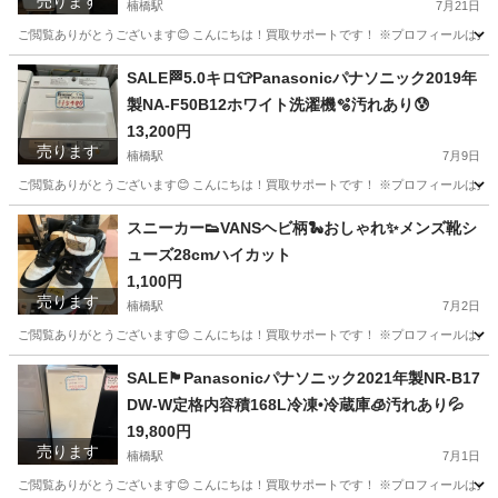
売ります
楠橋駅
7月21日
ご閲覧ありがとうございます😊 こんにちは！買取サポートです！ ※プロフィールは必ずご一読下さいませ。 
福岡
北九州市
楠橋駅
キッチン家電
SHARP
SALE🏁5.0キロ👕Panasonicパナソニック2019年
製NA-F50B12ホワイト洗濯機🫧汚れあり😰
13,200円
売ります
楠橋駅
7月9日
ご閲覧ありがとうございます😊 こんにちは！買取サポートです！ ※プロフィールは必ずご一読下さいませ。 
福岡
北九州市
楠橋駅
生活家電
Panasonic
スニーカー👟VANSヘビ柄🐍おしゃれ✨メンズ靴シ
ューズ28cmハイカット
1,100円
売ります
楠橋駅
7月2日
ご閲覧ありがとうございます😊 こんにちは！買取サポートです！ ※プロフィールは必ずご一読
福岡
北九州市
楠橋駅
靴
VANS
SALE🏴Panasonicパナソニック2021年製NR-B17
DW-W定格内容積168L冷凍•冷蔵庫🧊汚れあり💦
19,800円
売ります
楠橋駅
7月1日
ご閲覧ありがとうございます😊 こんにちは！買取サポートです！ ※プロフィールは必ずご一読下さいませ。 