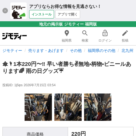
アプリならお得な情報を見逃さない！
インストール
アプリで開く
地元の掲示板 ジモティー 福岡版
福岡県
検索
ログイン
投稿
ジモティー
売ります・あげます
その他
福岡県のその他
北九州
傘🌂1本220円〜‼️ 早い者勝ち✌️無地•柄物•ビニールあ
ります🌈 雨の日グッズ☔️
投稿ID: 1j5ips
2026年7月15日 03:54
220円
商品価格