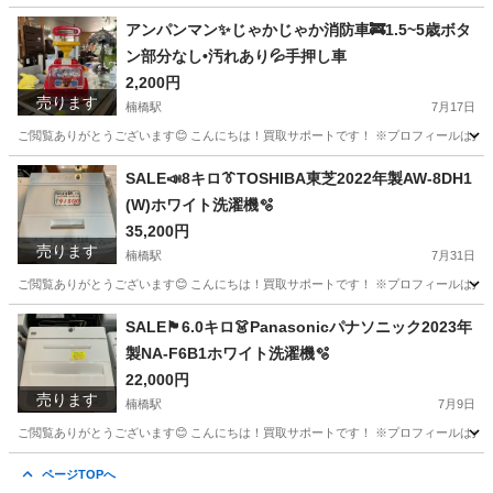
福岡
北九州市
楠橋駅
キッチン家電
パナソニック
アンパンマン✨じゃかじゃか消防車🚒1.5~5歳ボタ
ン部分なし•汚れあり💦手押し車
2,200円
売ります
楠橋駅
7月17日
ご閲覧ありがとうございます😊 こんにちは！買取サポートです！ ※プロフィールは必ずご一読
福岡
北九州市
楠橋駅
その他
消防車
SALE📣8キロ👔TOSHIBA東芝2022年製AW-8DH1
(W)ホワイト洗濯機🫧
35,200円
売ります
楠橋駅
7月31日
ご閲覧ありがとうございます😊 こんにちは！買取サポートです！ ※プロフィールは必ずご一読下さいませ。 
福岡
北九州市
楠橋駅
生活家電
ファミリー
SALE🏴6.0キロ👗Panasonicパナソニック2023年
製NA-F6B1ホワイト洗濯機🫧
22,000円
売ります
楠橋駅
7月9日
ご閲覧ありがとうございます😊 こんにちは！買取サポートです！ ※プロフィールは必ずご一読下さいませ。 
福岡
北九州市
楠橋駅
生活家電
Panasonic
ページTOPへ