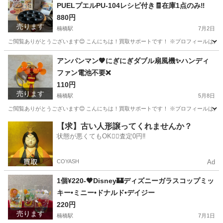
PUELプエルPU-104レシピ付き🧾在庫1点のみ‼️
880円
売ります
楠橋駅
7月2日
ご閲覧ありがとうございます😊 こんにちは！買取サポートです！ ※プロフィールは必ずご一読下
福岡
北九州市
楠橋駅
キッチン家電
たこ焼き
アンパンマン🤎にぎにぎダブル扇風機✨ハンディ
ファン電池不要❌
110円
売ります
楠橋駅
5月8日
ご閲覧ありがとうございます😊 こんにちは！買取サポートです！ ※プロフィールは必ずご一
福岡
北九州市
楠橋駅
その他
ダブル
【求】古い人形譲ってくれませんか？
状態が悪くてもOK🙆‍♀️査定0円‼️
COYASH
Ad
1個¥220-🖤Disney🏰ディズニーガラスコップミッ
キー•ミニー•ドナルド•デイジー
220円
売ります
楠橋駅
7月1日