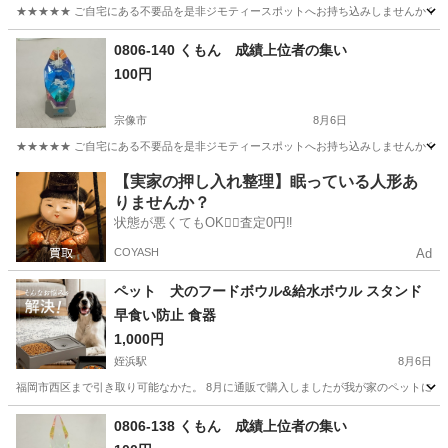
★★★★★ ご自宅にある不要品を是非ジモティースポットへお持ち込みしませんか？ 家
福岡
宗像市
その他
トロフィー
0806-140 くもん 成績上位者の集い
100円
宗像市
8月6日
★★★★★ ご自宅にある不要品を是非ジモティースポットへお持ち込みしませんか？ 家
福岡
宗像市
その他
スポット
【実家の押し入れ整理】眠っている人形あ
りませんか？
状態が悪くてもOK🙆‍♀️査定0円‼️
COYASH
Ad
ペット 犬のフードボウル&給水ボウル スタンド
早食い防止 食器
1,000円
姪浜駅
8月6日
福岡市西区まで引き取り可能なかた。 8月に通販で購入しましたが我が家のペットには大
福岡
福岡市
姪浜駅
その他
0806-138 くもん 成績上位者の集い