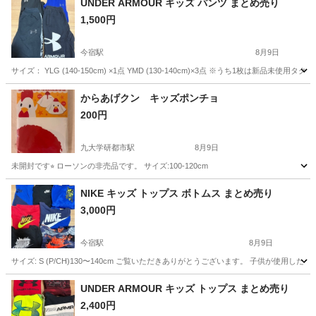
UNDER ARMOUR キッズ パンツ まとめ売り
1,500円
今宿駅
8月9日
サイズ： YLG (140-150cm) ×1点 YMD (130-140cm)×3点 ※うち1枚
福岡
福岡市
今宿駅
キッズ用品
キッズ
からあげクン キッズポンチョ
200円
九大学研都市駅
8月9日
未開封です⭐︎ ローソンの非売品です。 サイズ:100-120cm
福岡
福岡市
九大学研都市駅
キッズ用品
NIKE キッズ トップス ボトムス まとめ売り
3,000円
今宿駅
8月9日
サイズ: S (P/CH)130〜140cm ご覧いただきありがとうございます。 子供が
福岡
福岡市
今宿駅
キッズ用品
NIKE
UNDER ARMOUR キッズ トップス まとめ売り
2,400円