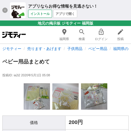
アプリならお得な情報を見逃さない！
インストール
アプリで開く
地元の掲示板 ジモティー 福岡版
福岡県
検索
ログイン
投稿
ジモティー
売ります・あげます
子供用品
ベビー用品
福岡県の
ベビー用品まとめて
投稿ID: ia2i2
2020年5月1日 05:08
200円
価格