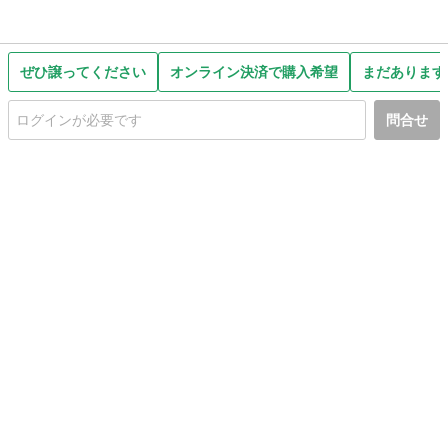
ぜひ譲ってください
オンライン決済で購入希望
まだあります
問合せ
初めての方へ
利用規約
プライバシーポリシー
プライバシー・ステートメント
健全化に資する運用方針
お問い合わせ
運営会社
サイトマップ
ご利用ガイド
フリーワードで探す
PC版で表示
都道府県選択
特定商取引法の表示
利用者情報の外部送信について