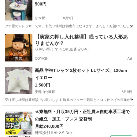
500円
甘木駅
8月9日
アナ雪のドレッサーです。引取り場所は朝倉市になります、よろしくお願いいたします
福岡
朝倉市
甘木駅
ベビー用品
【実家の押し入れ整理】眠っている人形あ
りませんか？
状態が悪くてもOK🙆‍♀️査定0円‼️
COYASH
Ad
新品 半袖Tシャツ 2枚セット LLサイズ、120cm
イエロー
1,500円
安部山公園駅
8月9日
受け渡し場所は要相談でお願いします 胸元のフルーツ刺繍とメロウ仕上げの襟元が可愛らしい、伸縮
福岡
北九州市
安部山公園駅
キッズ用品
≪寮無料・月収35万円・正社員≫自動車系工場で
の組立・加工・プレス 交替制
月給240,000円
株式会社BREXA Next