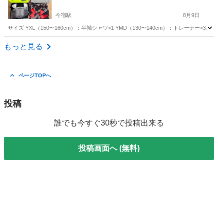
今宿駅
8月9日
サイズ YXL（150〜160cm）：半袖シャツ×1 YMD（130〜140cm）：トレーナー×
福岡
福岡市
今宿駅
キッズ用品
キッズ
もっと見る
ページTOPへ
投稿
誰でも今すぐ30秒で投稿出来る
投稿画面へ (無料)