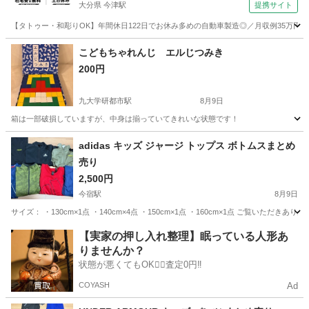
大分県 今津駅
提携サイト
【タトゥー・和彫りOK】年間休日122日でお休み多めの自動車製造◎／月収例35万円
大分
中津市
今津駅
その他
こどもちゃれんじ エルじつみき
200円
九大学研都市駅
8月9日
箱は一部破損していますが、中身は揃っていてきれいな状態です！
福岡
福岡市
九大学研都市駅
キッズ用品
こどもちゃれんじ
adidas キッズ ジャージ トップス ボトムスまとめ
売り
2,500円
今宿駅
8月9日
サイズ： ・130cm×1点 ・140cm×4点 ・150cm×1点 ・160cm×1点 ご
福岡
福岡市
今宿駅
キッズ用品
ジャージ
【実家の押し入れ整理】眠っている人形あ
りませんか？
状態が悪くてもOK🙆‍♀️査定0円‼️
COYASH
Ad