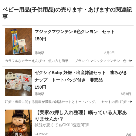
ベビー用品(子供用品)の売ります・あげますの関連記
事
マジックマウンテン 6色クレヨン セット
150円
藤崎駅
8月9日
カラフルなカラーえんぴつ 使い方も簡単。 - ブランド: マジックマウンテン - 色: カラ
福岡
福岡市
藤崎駅
キッズ用品
ゼクシィBaby 妊娠・出産雑誌セット 歯みがき
ナップ トートバッグ付き 非売品
150円
藤崎駅
8月9日
妊娠・出産に関する情報が満載の雑誌セットとトートバッグ。 - セット内容: 妊娠・出産に関
福岡
福岡市
藤崎駅
ベビー用品
【実家の押し入れ整理】眠っている人形あ
りませんか？
状態が悪くてもOK🙆‍♀️査定0円‼️
COYASH
Ad