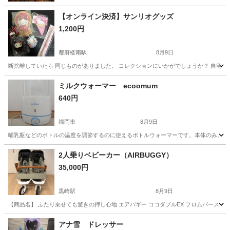
【オンライン決済】サンリオグッズ
1,200円
都府楼南駅
8月9日
断捨離していたら 同じものがありました。 コレクションにいかがでしょうか？ 自宅保
福岡
筑紫野市
都府楼南駅
ベビー用品
サンリオ
ミルクウォーマー ecoomum
640円
福岡市
8月9日
哺乳瓶などのボトルの温度を調節するのに使えるボトルウォーマーです。本体のみ。 い
福岡
福岡市
ベビー用品
ミルクウォーマー
2人乗りベビーカー（AIRBUGGY）
35,000円
黒崎駅
8月9日
【商品名】 ふたり乗せても驚きの押し心地 エアバギー ココダブルEX フロムバース 【
福岡
北九州市
黒崎駅
ベビー用品
アナ雪 ドレッサー